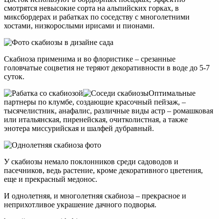
смотрятся невысокие сорта на альпийских горках, в
миксбордерах и рабатках по соседству с многолетними
хостами, низкорослыми ирисами и пионами.
Скабиоза применима и во флористике – срезанные
головчатые соцветия не теряют декоративности в воде до 5-7
суток.
Оптимальные
партнеры по клумбе, создающие красочный пейзаж, –
тысячелистник, анафалис, различные виды астр – ромашковая
или итальянская, пиренейская, очитколистная, а также
энотера миссурийская и шалфей дубравный.
У скабиозы немало поклонников среди садоводов и
пасечников, ведь растение, кроме декоративного цветения,
еще и прекрасный медонос.
И однолетняя, и многолетняя скабиоза – прекрасное и
неприхотливое украшение дачного подворья.