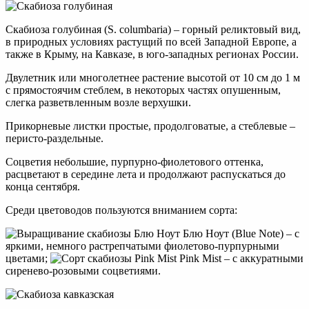
Скабиоза голубиная (S. columbaria) – горный реликтовый вид,
в природных условиях растущий по всей Западной Европе, а
также в Крыму, на Кавказе, в юго-западных регионах России.
Двулетник или многолетнее растение высотой от 10 см до 1 м
с прямостоячим стеблем, в некоторых частях опушенным,
слегка разветвленным возле верхушки.
Прикорневые листки простые, продолговатые, а стеблевые –
перисто-раздельные.
Соцветия небольшие, пурпурно-фиолетового оттенка,
расцветают в середине лета и продолжают распускаться до
конца сентября.
Среди цветоводов пользуются вниманием сорта:
Блю Ноут (Blue Note) – с
яркими, немного растрепчатыми фиолетово-пурпурными
цветами;
Pink Mist – с аккуратными
сиренево-розовыми соцветиями.