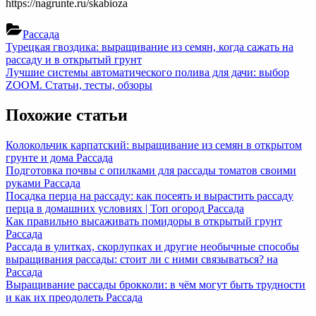
https://nagrunte.ru/skabioza
Рассада
Навигация
Previous
Турецкая гвоздика: выращивание из семян, когда сажать на
Post:
рассаду и в открытый грунт
по
Next
Лучшие системы автоматического полива для дачи: выбор
записям
Post:
ZOOM. Cтатьи, тесты, обзоры
Похожие статьи
Колокольчик карпатский: выращивание из семян в открытом
грунте и дома
Рассада
Подготовка почвы с опилками для рассады томатов своими
руками
Рассада
Посадка перца на рассаду: как посеять и вырастить рассаду
перца в домашних условиях | Топ огород
Рассада
Как правильно высаживать помидоры в открытый грунт
Рассада
Рассада в улитках, скорлупках и другие необычные способы
выращивания рассады: стоит ли с ними связываться? на
Рассада
Выращивание рассады брокколи: в чём могут быть трудности
и как их преодолеть
Рассада