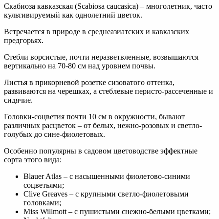
Скабиоза кавказская (Scabiosa caucasica) – многолетник, часто
культивируемый как однолетний цветок.
Встречается в природе в среднеазиатских и кавказских
предгорьях.
Стебли ворсистые, почти неразветвленные, возвышаются
вертикально на 70-80 см над уровнем почвы.
Листья в прикорневой розетке сизоватого оттенка,
развиваются на черешках, а стеблевые перисто-рассеченные и
сидячие.
Головки-соцветия почти 10 см в окружности, бывают
различных расцветок – от белых, нежно-розовых и светло-
голубых до сине-фиолетовых.
Особенно популярны в садовом цветоводстве эффектные
сорта этого вида:
Blauer Atlas – с насыщенными фиолетово-синими
соцветьями;
Clive Greaves – с крупными светло-фиолетовыми
головками;
Miss Willmott – с пушистыми снежно-белыми цветками;