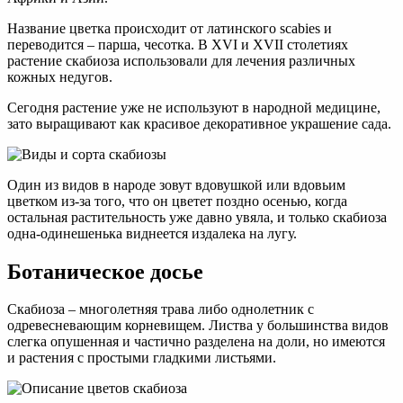
Название цветка происходит от латинского scabies и
переводится – парша, чесотка. В XVI и XVII столетиях
растение скабиоза использовали для лечения различных
кожных недугов.
Сегодня растение уже не используют в народной медицине,
зато выращивают как красивое декоративное украшение сада.
Один из видов в народе зовут вдовушкой или вдовьим
цветком из-за того, что он цветет поздно осенью, когда
остальная растительность уже давно увяла, и только скабиоза
одна-одинешенька виднеется издалека на лугу.
Ботаническое досье
Скабиоза – многолетняя трава либо однолетник с
одревесневающим корневищем. Листва у большинства видов
слегка опушенная и частично разделена на доли, но имеются
и растения с простыми гладкими листьями.