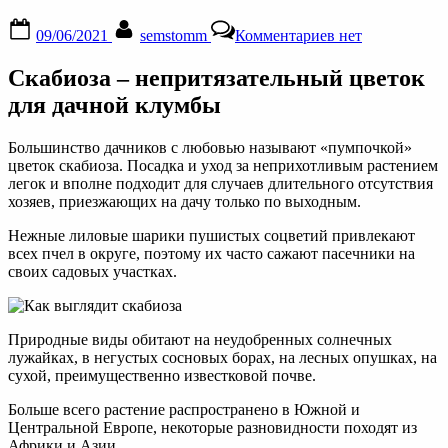
Posted
By
к
09/06/2021
semstomm
Комментариев
нет
on
записи
Цветок
Скабиоза – непритязательный цветок
скабиоза:
выращивание
для дачной клумбы
из
семян,
Большинство дачников с любовью называют «пумпочкой»
правила
цветок скабиоза. Посадка и уход за неприхотливым растением
ухода,
легок и вполне подходит для случаев длительного отсутствия
фото
хозяев, приезжающих на дачу только по выходным.
сортов
и
Нежные лиловые шарики пушистых соцветий привлекают
их
всех пчел в округе, поэтому их часто сажают пасечники на
описание
своих садовых участках.
Природные виды обитают на неудобренных солнечных
лужайках, в негустых сосновых борах, на лесных опушках, на
сухой, преимущественно известковой почве.
Больше всего растение распространено в Южной и
Центральной Европе, некоторые разновидности походят из
Африки и Азии.