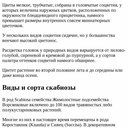
Цветы мелкие, трубчатые, собраны в головчатые соцветия, у
которых величина наружных цветков, расположенных по
окружности блюдцевидного прицветника, намного
превышает размеры внутренних совсем миниатюрных
цветочков.
У нескольких видов соцветия сидячие, но у большинства
венчают высокий цветонос.
Расцветка головок у природных видов варьируется от лилово-
голубой, сиреневой и кремовой до пурпурной, а у сортов
палитра оттенков соцветий намного обширнее.
Цветет растение во второй половине лета и до середины или
даже конца осени.
Виды и сорта скабиозы
В род Scabiosa семейства Жимолостные подсемейства
Ворсянковые включено до 100 видов травянистых либо
полукустарниковых растений.
Многие из них в настоящее время перемещены в рода
Короставник (Knautia) и Сивец (Succisa). В декоративном