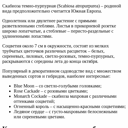
Скабиоза темно-пурпурная (Scabiosa atropurpurea) – родиной
вида предположительно считается Южная Европа.
Однолетник или двулетнее растение с прямыми
разветвленными стеблями. Листья в прикорневой розетке
широко лопатчатые, а стеблевые – перисто-раздельные с
удлиненными лопастями.
Соцветия около 7 см в окружности, состоят из мелких
трубчатых цветочков различных расцветок – белых,
сиреневых, лиловых, светло-розовых, темно-пурпурных,
раскрываются с середины лета до конца октября.
Популярный в декоративном садоводстве вид с множеством
выведенных сортов и гибридов, наиболее интересные:
Blue Moon – со светло-голубыми головками;
Rose Cackade – с розовыми цветками;
Monarch Cockade – скабиоза махровая с различными
оттенками соцветий;
Огненный король – с насыщенно-красными соцветиями;
Ледяное сердце – с густо-махровыми белоснежными
или сиреневыми цветами.