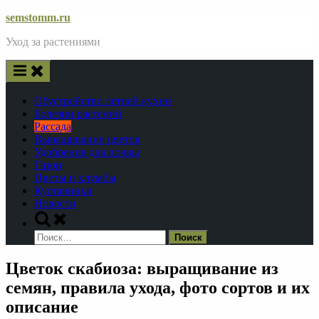
Skip
semstomm.ru
to
Уход за растениями
content
Обустройство летней кухни
Болезни растений
Рассада
Выращивание цветов
Удобрения для почвы
Газон
Цветы и клумбы
Кустарники
Новости
Toggle
search
Найти:
form
Цветок скабиоза: выращивание из
семян, правила ухода, фото сортов и их
описание