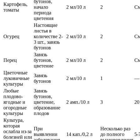
бутонов,
Картофель,
начало
2 мл/10 л
2
См
томаты
периода
цветения
Настоящие
листья в
Огурец
количестве 2-
2 мл/10 л
2
См
3 шт., завязь
бутонов
Завязь
Перец
бутонов,
2 мл/10 л
2
См
цветение
Цветочные
Завязь
луковичные
2 мл/10 л
1
—
бутонов
культуры
Любые
Завязь
плодово-
бутонов,
ягодные и
цветение,
2 амп./10 л
3
20
огородные
образование
культуры
плодов
Культура,
которая
При
Несколько раз
ослабла из-за
выявлении
14 кап./0,2 л
до полного
5-
болезней или
заболевания
выздоровления