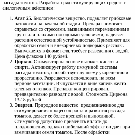
рассады томатов. Разработан ряд стимулирующих средств с
аналогичным действием:
Агат 25.
Биологическое вещество, подавляет грибковые
патологии на начальной стадии. Препарат помогает
справиться со стрессами, вызванными перемещением в
грунт или плохими погодными условиями, наделяет
растения естественной устойчивостью. Применяют для
обработки семян и внекорневых подкормок рассады.
Выпускается в форме геля, требует разведения с водой.
Цена флакона 140 рублей.
Циркон.
Стимулятор на основе вытяжек кислот и
спирта. Активизирует работу иммунной системы
рассады томатов, способствует лучшему укоренению и
прорастанию. Разрешается использовать на всем
периоде вегетации. Выпускается в виде капель желто-
зеленых оттенков. Препарат концентрирован,
предварительно разводят с водой. Стоимость Циркона
13-18 рублей.
Энерген.
Природное вещество, предназначенное для
стимулирования процессов роста и развития рассады
томатов, делает ее более крепкой и выносливой.
Стимулятор допустимо применять вплоть до
плодоношения, однако наибольший эффект он дает при
замачивании семян томатов. После обработки