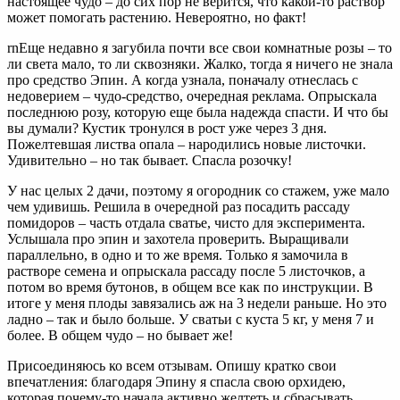
настоящее чудо – до сих пор не верится, что какой-то раствор
может помогать растению. Невероятно, но факт!
rnЕще недавно я загубила почти все свои комнатные розы – то
ли света мало, то ли сквозняки. Жалко, тогда я ничего не знала
про средство Эпин. А когда узнала, поначалу отнеслась с
недоверием – чудо-средство, очередная реклама. Опрыскала
последнюю розу, которую еще была надежда спасти. И что бы
вы думали? Кустик тронулся в рост уже через 3 дня.
Пожелтевшая листва опала – народились новые листочки.
Удивительно – но так бывает. Спасла розочку!
У нас целых 2 дачи, поэтому я огородник со стажем, уже мало
чем удивишь. Решила в очередной раз посадить рассаду
помидоров – часть отдала сватье, чисто для эксперимента.
Услышала про эпин и захотела проверить. Выращивали
параллельно, в одно и то же время. Только я замочила в
растворе семена и опрыскала рассаду после 5 листочков, а
потом во время бутонов, в общем все как по инструкции. В
итоге у меня плоды завязались аж на 3 недели раньше. Но это
ладно – так и было больше. У сватьи с куста 5 кг, у меня 7 и
более. В общем чудо – но бывает же!
Присоединяюсь ко всем отзывам. Опишу кратко свои
впечатления: благодаря Эпину я спасла свою орхидею,
которая почему-то начала активно желтеть и сбрасывать