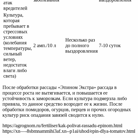
атак
вредителей
Культура,
которая
пребывает в
стрессовых
условиях
Несколько раз
(колебания
2 амп./10 л
до полного
7-10 суток
температуры,
выздоровления
сильный
ветер,
недостаток
влаги либо
света)
После обработки рассады «Эпином Экстра» рассада в
процессе роста не вытягивается, и повышается ее
устойчивость к заморозкам. Если культура подмерзла либо
привяла, то данное средство возродит ее к жизни. После
обработки помидоров, огурцов, перцев и прочих огородных
культур риск опадания завязей сводится к нулю.
https://agrognom.ru/fertiliser/kak-polivat-rassadu-epinom.html
https://xn—-8sbmnammihi3af.xn--p1ai/uhod/epin-dlya-tomatov.html