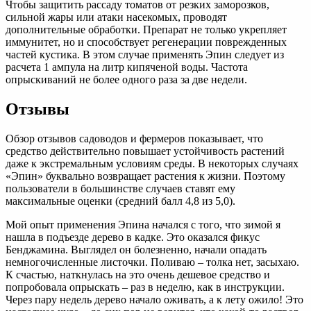
Чтобы защитить рассаду томатов от резких заморозков,
сильной жары или атаки насекомых, проводят
дополнительные обработки. Препарат не только укрепляет
иммунитет, но и способствует регенерации поврежденных
частей кустика. В этом случае применять Эпин следует из
расчета 1 ампула на литр кипяченой воды. Частота
опрыскиваний не более одного раза за две недели.
Отзывы
Обзор отзывов садоводов и фермеров показывает, что
средство действительно повышает устойчивость растений
даже к экстремальным условиям среды. В некоторых случаях
«Эпин» буквально возвращает растения к жизни. Поэтому
пользователи в большинстве случаев ставят ему
максимальные оценки (средний балл 4,8 из 5,0).
Мой опыт применения Эпина начался с того, что зимой я
нашла в подъезде дерево в кадке. Это оказался фикус
Бенджамина. Выглядел он болезненно, начали опадать
немногочисленные листочки. Поливаю – толка нет, засыхаю.
К счастью, наткнулась на это очень дешевое средство и
попробовала опрыскать – раз в неделю, как в инструкции.
Через пару недель дерево начало оживать, а к лету ожило! Это