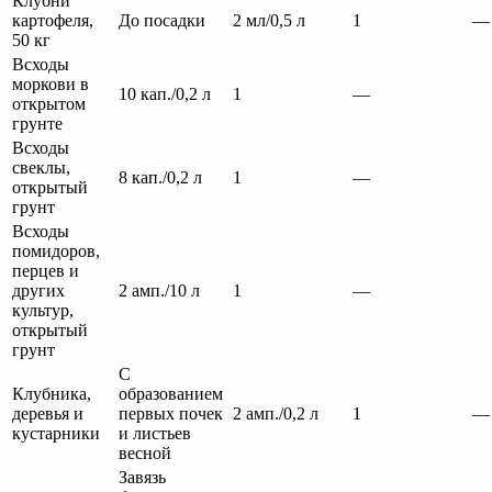
Клубни
картофеля,
До посадки
2 мл/0,5 л
1
—
50 кг
Всходы
моркови в
10 кап./0,2 л
1
—
открытом
грунте
Всходы
свеклы,
8 кап./0,2 л
1
—
открытый
грунт
Всходы
помидоров,
перцев и
других
2 амп./10 л
1
—
культур,
открытый
грунт
С
Клубника,
образованием
деревья и
первых почек
2 амп./0,2 л
1
—
кустарники
и листьев
весной
Завязь