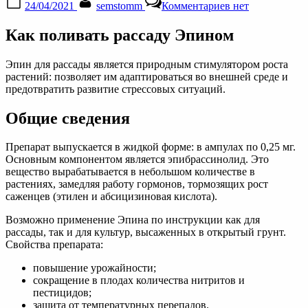
24/04/2021
semstomm
Комментариев
нет
on
записи
Эпин
Как поливать рассаду Эпином
Экстра:
инструкция
по
Эпин для рассады является природным стимулятором роста
применению
растений: позволяет им адаптироваться во внешней среде и
для
предотвратить развитие стрессовых ситуаций.
рассады,
отзывы
Общие сведения
Препарат выпускается в жидкой форме: в ампулах по 0,25 мг.
Основным компонентом является эпибрассинолид. Это
вещество вырабатывается в небольшом количестве в
растениях, замедляя работу гормонов, тормозящих рост
саженцев (этилен и абсицизиновая кислота).
Возможно применение Эпина по инструкции как для
рассады, так и для культур, высаженных в открытый грунт.
Свойства препарата:
повышение урожайности;
сокращение в плодах количества нитритов и
пестицидов;
защита от температурных перепадов.