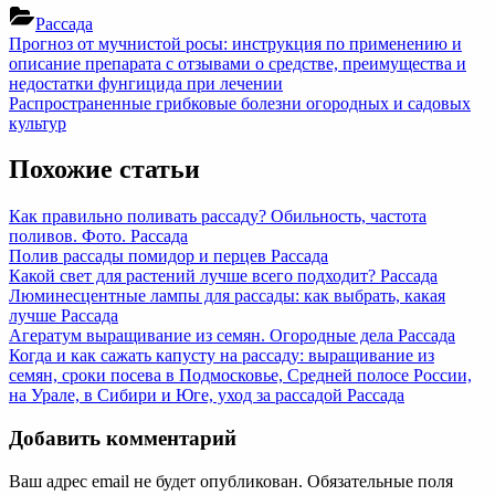
Рассада
Навигация
Previous
Прогноз от мучнистой росы: инструкция по применению и
Post:
описание препарата с отзывами о средстве, преимущества и
по
недостатки фунгицида при лечении
записям
Next
Распространенные грибковые болезни огородных и садовых
Post:
культур
Похожие статьи
Как правильно поливать рассаду? Обильность, частота
поливов. Фото.
Рассада
Полив рассады помидор и перцев
Рассада
Какой свет для растений лучше всего подходит?
Рассада
Люминесцентные лампы для рассады: как выбрать, какая
лучше
Рассада
Агератум выращивание из семян. Огородные дела
Рассада
Когда и как сажать капусту на рассаду: выращивание из
семян, сроки посева в Подмосковье, Средней полосе России,
на Урале, в Сибири и Юге, уход за рассадой
Рассада
Добавить комментарий
Ваш адрес email не будет опубликован.
Обязательные поля