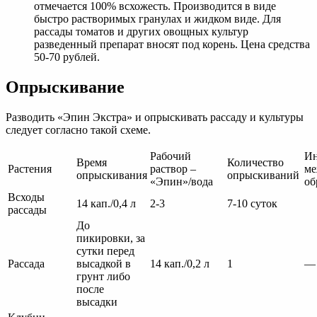
отмечается 100% всхожесть. Производится в виде
быстро растворимых гранулах и жидком виде. Для
рассады томатов и других овощных культур
разведенный препарат вносят под корень. Цена средства
50-70 рублей.
Опрыскивание
Разводить «Эпин Экстра» и опрыскивать рассаду и культуры
следует согласно такой схеме.
Рабочий
Ин
Время
Количество
Растения
раствор –
ме
опрыскивания
опрыскиваний
«Эпин»/вода
об
Всходы
14 кап./0,4 л
2-3
7-10 суток
рассады
До
пикировки, за
сутки перед
Рассада
высадкой в
14 кап./0,2 л
1
—
грунт либо
после
высадки