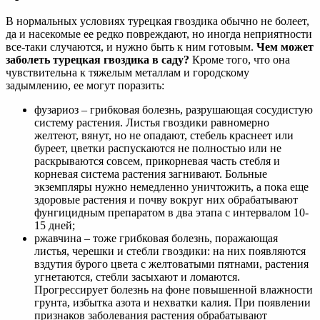
В нормальных условиях турецкая гвоздика обычно не болеет,
да и насекомые ее редко повреждают, но иногда неприятности
все-таки случаются, и нужно быть к ним готовым.
Чем может
заболеть турецкая гвоздика в саду?
Кроме того, что она
чувствительна к тяжелым металлам и городскому
задымлению, ее могут поразить:
фузариоз – грибковая болезнь, разрушающая сосудистую
систему растения. Листья гвоздики равномерно
желтеют, вянут, но не опадают, стебель краснеет или
буреет, цветки распускаются не полностью или не
раскрываются совсем, прикорневая часть стебля и
корневая система растения загнивают. Больные
экземпляры нужно немедленно уничтожить, а пока еще
здоровые растения и почву вокруг них обрабатывают
фунгицидным препаратом в два этапа с интервалом 10-
15 дней;
ржавчина – тоже грибковая болезнь, поражающая
листья, черешки и стебли гвоздики: на них появляются
вздутия бурого цвета с желтоватыми пятнами, растения
угнетаются, стебли засыхают и ломаются.
Прогрессирует болезнь на фоне повышенной влажности
грунта, избытка азота и нехватки калия. При появлении
признаков заболевания растения обрабатывают