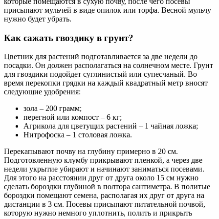
которые помещаются в сухую почву, после чего посевы
присыпают мульчей в виде опилок или торфа. Весной мульчу
нужно будет убрать.
Как сажать гвоздику в грунт?
Цветник для растений подготавливается за две недели до
посадки. Он должен располагаться на солнечном месте. Грунт
для гвоздики подойдет суглинистый или супесчаный. Во
время перекопки грядки на каждый квадратный метр вносят
следующие удобрения:
зола – 200 грамм;
перегной или компост – 6 кг;
Агрикола для цветущих растений – 1 чайная ложка;
Нитрофоска – 1 столовая ложка.
Перекапывают почву на глубину примерно в 20 см.
Подготовленную клумбу прикрывают пленкой, а через две
недели укрытие убирают и начинают заниматься посевами.
Для этого на расстоянии друг от друга около 15 см нужно
сделать бороздки глубиной в полтора сантиметра. В политые
бороздки помещают семена, располагая их друг от друга на
дистанции в 3 см. Посевы присыпают питательной почвой,
которую нужно немного уплотнить, полить и прикрыть