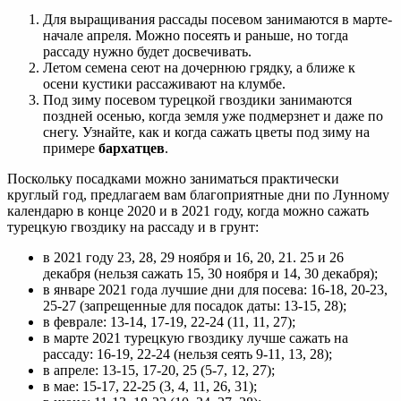
Для выращивания рассады посевом занимаются в марте-
начале апреля. Можно посеять и раньше, но тогда
рассаду нужно будет досвечивать.
Летом семена сеют на дочернюю грядку, а ближе к
осени кустики рассаживают на клумбе.
Под зиму посевом турецкой гвоздики занимаются
поздней осенью, когда земля уже подмерзнет и даже по
снегу. Узнайте, как и когда сажать цветы под зиму на
примере
бархатцев
.
Поскольку посадками можно заниматься практически
круглый год, предлагаем вам благоприятные дни по Лунному
календарю в конце 2020 и в 2021 году, когда можно сажать
турецкую гвоздику на рассаду и в грунт:
в 2021 году 23, 28, 29 ноября и 16, 20, 21. 25 и 26
декабря (нельзя сажать 15, 30 ноября и 14, 30 декабря);
в январе 2021 года лучшие дни для посева: 16-18, 20-23,
25-27 (запрещенные для посадок даты: 13-15, 28);
в феврале: 13-14, 17-19, 22-24 (11, 11, 27);
в марте 2021 турецкую гвоздику лучше сажать на
рассаду: 16-19, 22-24 (нельзя сеять 9-11, 13, 28);
в апреле: 13-15, 17-20, 25 (5-7, 12, 27);
в мае: 15-17, 22-25 (3, 4, 11, 26, 31);