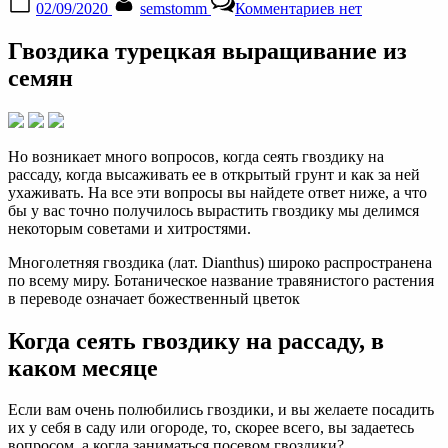
02/09/2020
semstomm
Комментариев
нет
on
записи
Гвоздика,
Гвоздика турецкая выращивание из
посадка
в
семян
открытом
грунте
—
как
Но возникает много вопросов, когда сеять гвоздику на
сажать
рассаду, когда высаживать ее в открытый грунт и как за ней
ухаживать. На все эти вопросы вы найдете ответ ниже, а что
бы у вас точно получилось вырастить гвоздику мы делимся
некоторым советами и хитростями.
Многолетняя гвоздика (лат. Dianthus) широко распространена
по всему миру. Ботаническое название травянистого растения
в переводе означает божественный цветок
Когда сеять гвоздику на рассаду, в
каком месяце
Если вам очень полюбились гвоздики, и вы желаете посадить
их у себя в саду или огороде, то, скорее всего, вы задаетесь
вопросом, а когда заниматься посевом гвоздики?