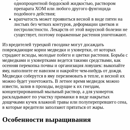
однопроцентной бордоской жидкостью, раствором
препарата ХОМ или любого другого фунгицида
подобного действия;
крапчатость может проявиться весной в виде пятен на
листьях без четких контуров, деформации цветков и
пестролистности. Лекарств от этой вирусной болезни не
существует, поэтому пораженные растения уничтожают.
Из вредителей турецкой гвоздике могут досаждать
повреждающие корни медведки и уховертки, от которых
страдают всходы, молодые побеги и цветки растения. Борьба с
медведками и уховертками ведется такими средствами, как
осенняя перекопка почвы и организация ловушек: выкопайте
яму, наполните ее навозом и накройте чем-нибудь от дождя.
Медведки соберутся в яму перезимовать в тепле, и весной их
можно будет уничтожить. В летнее время медведок можно
извести, залив в проходы, ведущие к их гнездам,
концентрированный мыльный раствор, а для уховерток
раскладывают по участку приманки в виде накрытых
дощечками кучек влажной травы или полуперепревшего сена,
в которые вредители заползают прятаться от жары.
Особенности выращивания