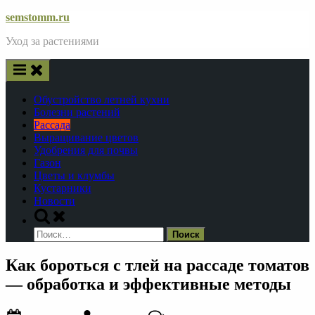
Skip
semstomm.ru
to
Уход за растениями
content
Обустройство летней кухни
Болезни растений
Рассада
Выращивание цветов
Удобрения для почвы
Газон
Цветы и клумбы
Кустарники
Новости
Toggle
search
Найти:
form
Как бороться с тлей на рассаде томатов
— обработка и эффективные методы
Posted
By
к