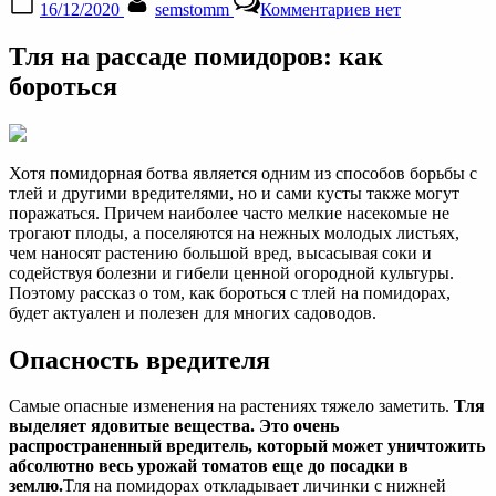
16/12/2020
semstomm
Комментариев
нет
on
записи
Как
Тля на рассаде помидоров: как
бороться
с
бороться
тлей
на
рассаде
томатов
Хотя помидорная ботва является одним из способов борьбы с
—
тлей и другими вредителями, но и сами кусты также могут
обработка
поражаться. Причем наиболее часто мелкие насекомые не
и
трогают плоды, а поселяются на нежных молодых листьях,
эффективные
чем наносят растению большой вред, высасывая соки и
методы
содействуя болезни и гибели ценной огородной культуры.
Поэтому рассказ о том, как бороться с тлей на помидорах,
будет актуален и полезен для многих садоводов.
Опасность вредителя
Самые опасные изменения на растениях тяжело заметить.
Тля
выделяет ядовитые вещества. Это очень
распространенный вредитель, который может уничтожить
абсолютно весь урожай томатов еще до посадки в
землю.
Тля на помидорах откладывает личинки с нижней