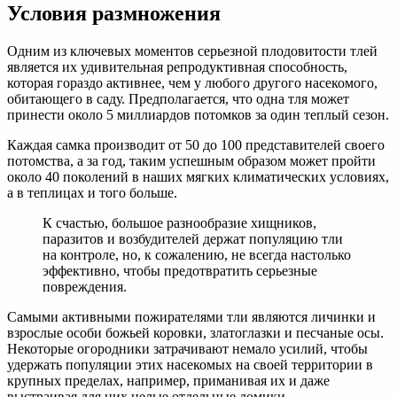
Условия размножения
Одним из ключевых моментов серьезной плодовитости тлей
является их удивительная репродуктивная способность,
которая гораздо активнее, чем у любого другого насекомого,
обитающего в саду. Предполагается, что одна тля может
принести около 5 миллиардов потомков за один теплый сезон.
Каждая самка производит от 50 до 100 представителей своего
потомства, а за год, таким успешным образом может пройти
около 40 поколений в наших мягких климатических условиях,
а в теплицах и того больше.
К счастью, большое разнообразие хищников,
паразитов и возбудителей держат популяцию тли
на контроле, но, к сожалению, не всегда настолько
эффективно, чтобы предотвратить серьезные
повреждения.
Самыми активными пожирателями тли являются личинки и
взрослые особи божьей коровки, златоглазки и песчаные осы.
Некоторые огородники затрачивают немало усилий, чтобы
удержать популяции этих насекомых на своей территории в
крупных пределах, например, приманивая их и даже
выстраивая для них целые отдельные домики.