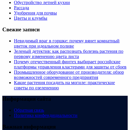
Обустройство летней кухни
Рассада
Удобрения для почвы
Цветы и клумбы
Свежие записи
Невидимый враг в горшке: почему вянет комнатный
цветок при идеальном поливе
Зеленый детектив: как распознать болезнь растения по
первому изменению цвета листа
Почему отечественный финтех выбирает российские
платформы управления кластерами для защиты от сбоев
Промышленное оборудование от производителя: обзор
возможностей современного предприятия
Какие растения посадить на могиле: практические
советы по озеленению
Информация сайта
Обратная связь
Политика конфендициальности
Важная информация