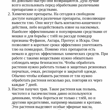
но довольно быстро они возвращаются. Душ лучше
всего использовать перед обработками различными
препаратами и средствами.
Химические препараты. На сегодня в свободном
доступе находятся различные препараты, позволяющие
вывести тлю. Они могут быть контактно-кишечного
действия, либо воздействовать извне на насекомых.
Наиболее эффективными и популярными средствами от
мошки и для борьбы с тлёй на рассаде помидор
признаны Фуфанон, Актара, Протеус и Искра. Они
позволяют в короткие сроки эффективно уничтожить
тлю на помидорах. Помимо этих препаратов есть
немало и других эффективных химических средств. При
работе с такими веществами нужно обязательно
соблюдать меры безопасности. Чтобы обработать
растения нужно работать только в защитных резиновых
перчатках, очках, респираторе и закрытой одежде.
Обычно чтобы избавить растения от тли нужно
обработать растения несколько раз, повторяя их через
каждые 7 дней.
Настои пахучих трав. Такие растения как полынь,
чистотел и тысячелистник давно используются
дачниками, чтобы бороться не только с тлёй, но и
другими вредителями, например мышами и кротами.
Эти растения выделяют особые эфирные масла,