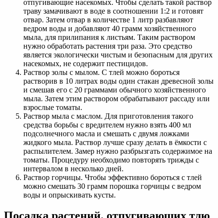
отпугивающие насекомых. Чтобы сделать такой раствор
траву замачивают в воде в соотношении 1:2 и готовят
отвар. Затем отвар в количестве 1 литр разбавляют
ведром воды и добавляют 40 грамм хозяйственного
мыла, для прилипания к листьям. Таким раствором
нужно обработать растения три раза. Это средство
является экологически чистым и безопасным для других
насекомых, не содержит пестицидов.
Раствор золы с мылом. С тлей можно бороться
растворив в 10 литрах воды один стакан древесной золы
и смешав его с 20 граммами обычного хозяйственного
мыла. Затем этим раствором обрабатывают рассаду или
взрослые томаты.
Раствор мыла с маслом. Для приготовления такого
средства борьбы с вредителем нужно взять 400 мл
подсолнечного масла и смешать с двумя ложками
жидкого мыла. Раствор лучше сразу делать в ёмкости с
распылителем. Замер нужно разбрызгать содержимое на
томаты. Процедуру необходимо повторять трижды с
интервалом в несколько дней.
Раствор горчицы. Чтобы эффективно бороться с тлей
можно смешать 30 грамм порошка горчицы с ведром
воды и опрыскивать кусты.
Посадка растений, отпугивающих тлю