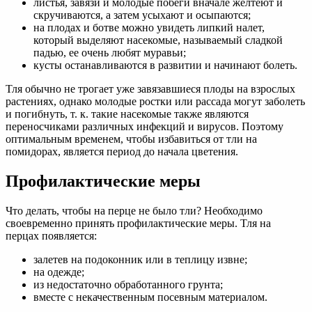
листья, завязи и молодые побеги вначале желтеют и
скручиваются, а затем усыхают и осыпаются;
на плодах и ботве можно увидеть липкий налет,
который выделяют насекомые, называемый сладкой
падью, ее очень любят муравьи;
кусты останавливаются в развитии и начинают болеть.
Тля обычно не трогает уже завязавшиеся плоды на взрослых
растениях, однако молодые ростки или рассада могут заболеть
и погибнуть, т. к. такие насекомые также являются
переносчиками различных инфекций и вирусов. Поэтому
оптимальным временем, чтобы избавиться от тли на
помидорах, является период до начала цветения.
Профилактические меры
Что делать, чтобы на перце не было тли? Необходимо
своевременно принять профилактические меры. Тля на
перцах появляется:
залетев на подоконник или в теплицу извне;
на одежде;
из недостаточно обработанного грунта;
вместе с некачественным посевным материалом.