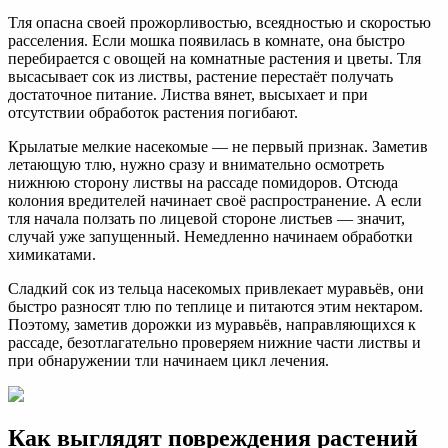
Тля опасна своей прожорливостью, всеядностью и скоростью
расселения. Если мошка появилась в комнате, она быстро
перебирается с овощей на комнатные растения и цветы. Тля
высасывает сок из листвы, растение перестаёт получать
достаточное питание. Листва вянет, высыхает и при
отсутствии обработок растения погибают.
Крылатые мелкие насекомые — не первый признак. Заметив
летающую тлю, нужно сразу и внимательно осмотреть
нижнюю сторону листвы на рассаде помидоров. Отсюда
колония вредителей начинает своё распространение. А если
тля начала ползать по лицевой стороне листьев — значит,
случай уже запущенный. Немедленно начинаем обработки
химикатами.
Сладкий сок из тельца насекомых привлекает муравьёв, они
быстро разносят тлю по теплице и питаются этим нектаром.
Поэтому, заметив дорожки из муравьёв, направляющихся к
рассаде, безотлагательно проверяем нижние части листвы и
при обнаружении тли начинаем цикл лечения.
Как выглядят повреждения растений