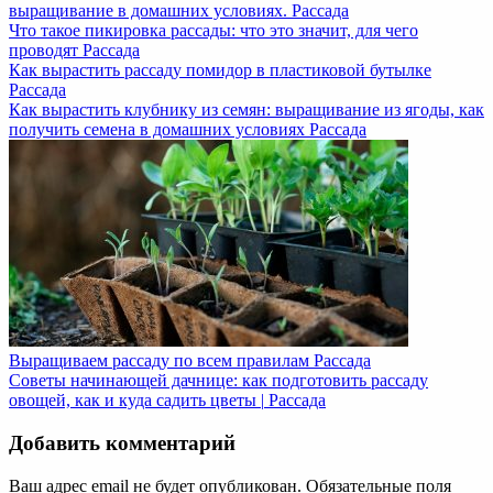
выращивание в домашних условиях.
Рассада
Что такое пикировка рассады: что это значит, для чего
проводят
Рассада
Как вырастить рассаду помидор в пластиковой бутылке
Рассада
Как вырастить клубнику из семян: выращивание из ягоды, как
получить семена в домашних условиях
Рассада
Выращиваем рассаду по всем правилам
Рассада
Советы начинающей дачнице: как подготовить рассаду
овощей, как и куда садить цветы |
Рассада
Добавить комментарий
Ваш адрес email не будет опубликован.
Обязательные поля