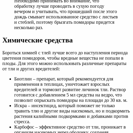
Необходимо принимать во внимание, что
обработку лучше проводить в сухую погоду
вечером и учитывать, что прошедший после этого
дождь смывает использованное средство с листьев
и стеблей, поэтому брызгать помидоры придется
несколько раз.
Химические средства
Бороться химией с тлей лучше всего до наступления периода
цветения помидоров, чтобы вредные вещества не попали в
плоды. Для этого можно использовать различные препараты
от тли и других вредителей:
Биотлин – препарат, который рекомендуется для
применения в теплицах, уничтожает взрослых
вредителей и тормозит развитие личинок тли. Раствор
готовится с добавлением 5 мл средства на ведро, что
позволит опрыскать помидоры на площади до 30 кв. м.
Искра – инсектицид, который поможет не только
травить тлю и другие виды насекомых, но и подкормить
растения калийными подкормками и добавками против
стресса.
Карбофос – эффективное средство от тли, проникает в
организм насекомых через оболочку, сохраняя