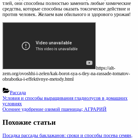
тлей, они способны полностью заменить любые химические
средства, которые способны оказать токсическое действие и
против человек. Желаем вам обильного и здорового урожая!
https://alt-
zem.org/ovoshhi-i-zelen/kak-borot-sya-s-tley-na-rassade-tomatov-
obrabotka-i-effektivnye-metody.html
Рассада
Навигация
Previous
Условия и способы выращивания гладиолусов в домашних
Post:
условиях
по
Next
Осеннее удобрение озимой пшеницы; АГРАРИЙ
записям
Post:
Похожие статьи
Посадка рассады баклажанов: сроки и способы посева семян,