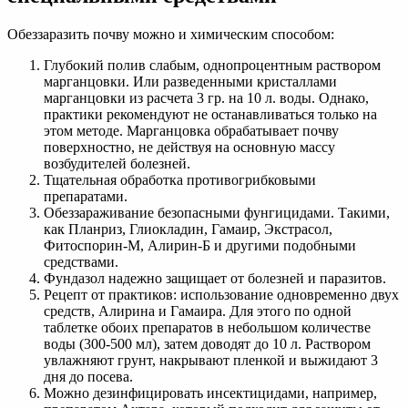
Обеззаразить почву можно и химическим способом:
Глубокий полив слабым, однопроцентным раствором
марганцовки. Или разведенными кристаллами
марганцовки из расчета 3 гр. на 10 л. воды. Однако,
практики рекомендуют не останавливаться только на
этом методе. Марганцовка обрабатывает почву
поверхностно, не действуя на основную массу
возбудителей болезней.
Тщательная обработка противогрибковыми
препаратами.
Обеззараживание безопасными фунгицидами. Такими,
как Планриз, Глиокладин, Гамаир, Экстрасол,
Фитоспорин-М, Алирин-Б и другими подобными
средствами.
Фундазол надежно защищает от болезней и паразитов.
Рецепт от практиков: использование одновременно двух
средств, Алирина и Гамаира. Для этого по одной
таблетке обоих препаратов в небольшом количестве
воды (300-500 мл), затем доводят до 10 л. Раствором
увлажняют грунт, накрывают пленкой и выжидают 3
дня до посева.
Можно дезинфицировать инсектицидами, например,