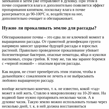
запекания и затем уже отправляют в духовку. При этом в
почве сохраняется влага и дополнительно появляется эффект
пропаривания кипятком, поскольку влага в почве
разогревается до 90-100ºС и, воздействуя на нее,
дополнительно очищает и обеззараживает.
Нужно ли прокаливать землю для рассады?
Обеззараживание почвы – это едва ли не ключевой момент в
выращивании рассады. От грамотной дезинфекции грунта
напрямую зависит здоровье будущей рассады и взрослых
растений. Правильно проведенное прокаливание убивает
болезнетворные бактерии, опасные нематоды, яйца и куколки
насекомых, споры грибов. К тому же, так мы заранее боремся
с «черной ножкой» – опасным врагом рассады.
Как видим, не стоит пренебрегать этим этапом, чтобы в
дальнейшем с сожалением не лечить и не выбрасывать
любовно выращенную рассаду.
​вообще желательно конечно, т. к. не известно, кокой «гад»
может в ней жить. Ставлю в микроволновку на 10-20 мин. На
водяной бане нужно пропаривать несколько часов. А в
духовке часик. Такую землю можно использовать только через
несколько дней, т. к. в ней должна восстановиться