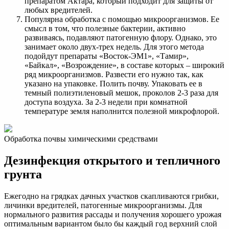
препаратом Актара, который подходит для защиты от
любых вредителей.
Популярна обработка с помощью микроорганизмов. Ее
смысл в том, что полезные бактерии, активно
развиваясь, подавляют патогенную флору. Однако, это
занимает около двух-трех недель. Для этого метода
подойдут препараты «Восток-ЭМ1», «Тамир»,
«Байкал», «Возрождение», в составе которых – широкий
ряд микроорганизмов. Развести его нужно так, как
указано на упаковке. Полить почву. Упаковать ее в
темный полиэтиленовый мешок, проколов 2-3 раза для
доступа воздуха. За 2-3 недели при комнатной
температуре земля наполнится полезной микрофлорой.
Обработка почвы химическими средствами
Дезинфекция открытого и тепличного
грунта
Ежегодно на грядках дачных участков скапливаются грибки,
личинки вредителей, патогенные микроорганизмы. Для
нормального развития рассады и получения хорошего урожая
оптимальным вариантом было бы каждый год верхний слой