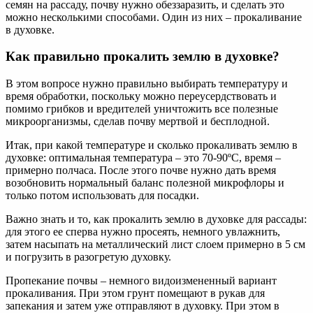
обработать
семян на рассаду, почву нужно обеззаразить, и сделать это
грунт
можно несколькими способами. Один из них – прокаливание
марганцовкой,
в духовке.
фитоспорином
или
Как правильно прокалить землю в духовке?
прокалить
почву
В этом вопросе нужно правильно выбирать температуру и
в
время обработки, поскольку можно переусердствовать и
духовке
помимо грибков и вредителей уничтожить все полезные
и
микроорганизмы, сделав почву мертвой и бесплодной.
микроволновке?
Итак, при какой температуре и сколько прокаливать землю в
духовке: оптимальная температура – это 70-90ºС, время –
примерно полчаса. После этого почве нужно дать время
возобновить нормальный баланс полезной микрофлоры и
только потом использовать для посадки.
Важно знать и то, как прокалить землю в духовке для рассады:
для этого ее сперва нужно просеять, немного увлажнить,
затем насыпать на металлический лист слоем примерно в 5 см
и погрузить в разогретую духовку.
Пропекание почвы – немного видоизмененный вариант
прокаливания. При этом грунт помещают в рукав для
запекания и затем уже отправляют в духовку. При этом в