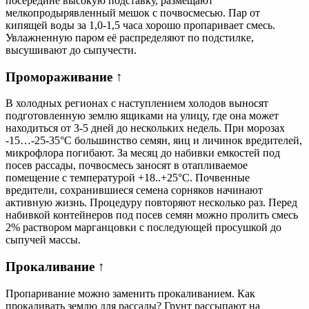
посередине высокую подставку, размещают
мелкопродырявленный мешок с почвосмесью. Пар от
кипящей воды за 1,0-1,5 часа хорошо пропаривает смесь.
Увлажненную паром её распределяют по подстилке,
высушивают до сыпучести.
Промораживание ↑
В холодных регионах с наступлением холодов выносят
подготовленную землю ящиками на улицу, где она может
находиться от 3-5 дней до нескольких недель. При морозах
-15…-25-35°С большинство семян, яиц и личинок вредителей,
микрофлора погибают. За месяц до набивки емкостей под
посев рассады, почвосмесь заносят в отапливаемое
помещение с температурой +18..+25°С. Почвенные
вредители, сохранившиеся семена сорняков начинают
активную жизнь. Процедуру повторяют несколько раз. Перед
набивкой контейнеров под посев семян можно пролить смесь
2% раствором марганцовки с последующей просушкой до
сыпучей массы.
Прокаливание ↑
Пропаривание можно заменить прокаливанием. Как
прокаливать землю для рассады? Грунт рассыпают на