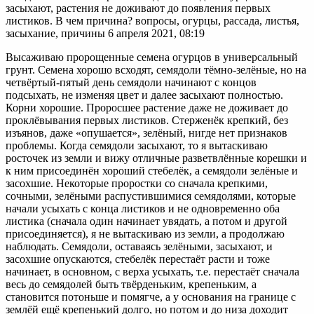
засыхают, растения не доживают до появления первых
листиков. В чем причина? вопросы, огурцы, рассада, листья,
засыхание, причины 6 апреля 2021, 08:19
Высаживаю пророщенные семена огурцов в универсальный
грунт. Семена хорошо всходят, семядоли тёмно-зелёные, но на
четвёртый-пятый день семядоли начинают с концов
подсыхать, не изменяя цвет и далее засыхают полностью.
Корни хорошие. Проросшее растение даже не доживает до
проклёвывания первых листиков. Стерженёк крепкий, без
изъянов, даже «опушается», зелёный, нигде нет признаков
проблемы. Когда семядоли засыхают, то я вытаскиваю
росточек из земли и вижу отличные разветвлённые корешки и
к ним присоединён хороший стебелёк, а семядоли зелёные и
засохшие. Некоторые проростки со сначала крепкими,
сочными, зелёными распустившимися семядолями, которые
начали усыхать с конца листиков и не одновременно оба
листика (сначала один начинает увядать, а потом и другой
присоединяется), я не вытаскиваю из земли, а продолжаю
наблюдать. Семядоли, оставаясь зелёными, засыхают, и
засохшие опускаются, стебелёк перестаёт расти и тоже
начинает, в основном, с верха усыхать, т.е. перестаёт сначала
весь до семядолей быть твёрденьким, крепеньким, а
становится потоньше и помягче, а у основания на границе с
землёй ещё крепенький долго, но потом и до низа доходит