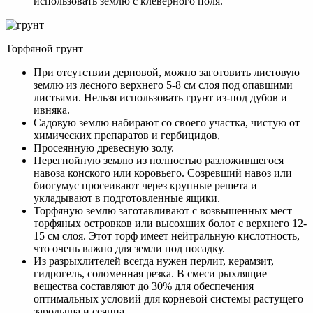
использовать землю с клеверного поля.
Торфяной грунт
При отсутствии дерновой, можно заготовить листовую
землю из лесного верхнего 5-8 см слоя под опавшими
листьями. Нельзя использовать грунт из-под дубов и
ивняка.
Садовую землю набирают со своего участка, чистую от
химических препаратов и гербицидов,
Просеянную древесную золу.
Перегнойную землю из полностью разложившегося
навоза конского или коровьего. Созревший навоз или
биогумус просеивают через крупные решета и
укладывают в подготовленные ящики.
Торфяную землю заготавливают с возвышенных мест
торфяных островков или высохших болот с верхнего 12-
15 см слоя. Этот торф имеет нейтральную кислотность,
что очень важно для земли под посадку.
Из разрыхлителей всегда нужен перлит, керамзит,
гидрогель, соломенная резка. В смеси рыхлящие
вещества составляют до 30% для обеспечения
оптимальных условий для корневой системы растущего
зародыша и сеянца.