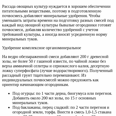
Рассада овощных культур нуждается в хорошем обеспечении
питательными веществами, поэтому в подготовленную
почвосмесь добавляют минеральные удобрения. Чтобы
уменьшить затраты времени на подготовку разных смесей под
каждый вид овощной культуры бывалые огородники готовят
почвосмеси, добавляя количество удобрений с учетом
требований культуры, а иногда вносят усредненную норму
минеральных туков.
Удобрение комплексное органоминеральное
На ведро обеззараженной смеси добавляют 200 г древесной
золы, не более 50 г гашеной извести, по чайной ложке без
верха аммиачной селитры и сернокислого калия, десертную
ложку суперфосфата (лучше водорастворимого). Полученный
рассадный грунт тщательно перемешивают. Из
индивидуальных почвосмесей можно предложить как
ориентир начинающим огородникам.
Под огурцы: по 1 части дерна, биогумуса или перегноя.
Добавить около 200 мл золы, по 15 г основных
минеральных туков.
Под баклажаны, перец сладкий: по 2 части перегноя и
огородной земли, торфа. Внести в смесь 1,0-1,5 стакана