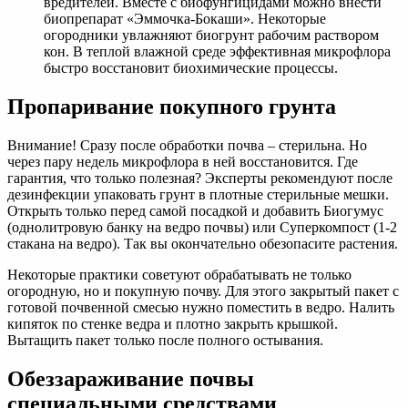
вредителей. Вместе с биофунгицидами можно внести
биопрепарат «Эммочка-Бокаши». Некоторые
огородники увлажняют биогрунт рабочим раствором
кон. В теплой влажной среде эффективная микрофлора
быстро восстановит биохимические процессы.
Пропаривание покупного грунта
Внимание! Сразу после обработки почва – стерильна. Но
через пару недель микрофлора в ней восстановится. Где
гарантия, что только полезная? Эксперты рекомендуют после
дезинфекции упаковать грунт в плотные стерильные мешки.
Открыть только перед самой посадкой и добавить Биогумус
(однолитровую банку на ведро почвы) или Суперкомпост (1-2
стакана на ведро). Так вы окончательно обезопасите растения.
Некоторые практики советуют обрабатывать не только
огородную, но и покупную почву. Для этого закрытый пакет с
готовой почвенной смесью нужно поместить в ведро. Налить
кипяток по стенке ведра и плотно закрыть крышкой.
Вытащить пакет только после полного остывания.
Обеззараживание почвы
специальными средствами