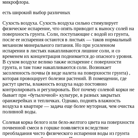
микрофлора.​
​есть широкий выбор различных​
​Сухость воздуха. Сухость воздуха сильно стимулирует
физическое испарение, что опять приводит к выносу солей на
поверхность грунта. Соли, поступающие с водой из грунта,
после ее испарения остаются в листьях — таков нормальный
механизм минерального питания. Но при усиленном
испарении в листьях накапливаются лишние соли, и со
временем их концентрация поднимается до опасного уровня.
В сухом воздухе велико также испарение с поверхности
грунта, и там тоже накапливаются соли. Возникает
засоленность почвы (в виде налета на поверхности грунта) ,
которая провоцирует болезни растений. В помещении, где
растут цветы, влажность воздуха надо постоянно
контролировать и регулировать. Вот почему солевой корки не
бывает при «бутылочной» культуре, в разных закрытых
оранжерейках и тепличках. Однако, поднять влажность
воздуха в квартире — задача еще более муторная, чем очистка
поливной воды.​
​Солевая корка белого или бело-желтого цвета на поверхности
почвенной смеси в горшке появляется вследствие
преобладания чисто физического испарения воды из грунта