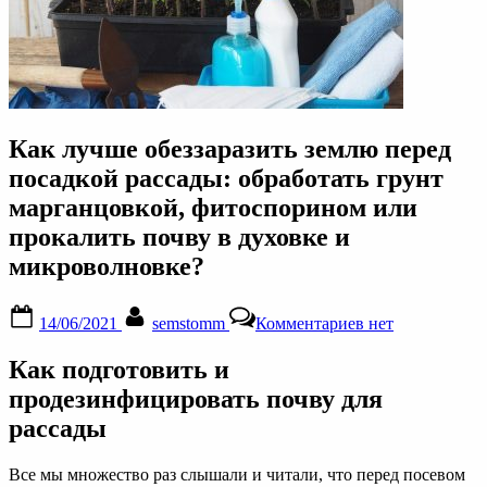
Как лучше обеззаразить землю перед
посадкой рассады: обработать грунт
марганцовкой, фитоспорином или
прокалить почву в духовке и
микроволновке?
Posted
By
к
14/06/2021
semstomm
Комментариев
нет
on
записи
Как
Как подготовить и
лучше
обеззаразить
продезинфицировать почву для
землю
рассады
перед
посадкой
рассады:
Все мы множество раз слышали и читали, что перед посевом