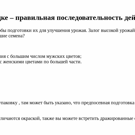
дке – правильная последовательность де
обы подготовки их для улучшения урожая. Залог высокой урожай
чшие семена?
ения с большим числом мужских цветов;
я с женскими цветами по большей части.
аковку , там может быть указано, что предпосевная подготовка 
тличаются окраской, также вы можете встретить дражированные 