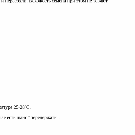
и пересохли. Всхожесть семена при этом не теряют.
атуре 25-28ºC.
чае есть шанс “передержать”.