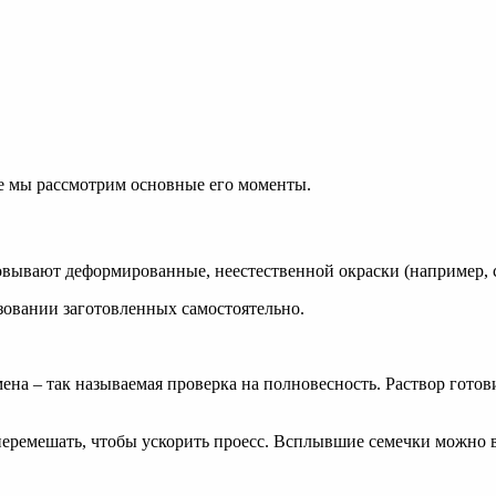
же мы рассмотрим основные его моменты.
овывают деформированные, неестественной окраски (например, с
зовании заготовленных самостоятельно.
мена – так называемая проверка на полновесность. Раствор гот
перемешать, чтобы ускорить проесс. Всплывшие семечки можно в