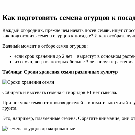
Как
подготовить
семена
Как подготовить семена огурцов к поса
огурцов
к
посадке
Каждый огородник, прежде чем начать посев семян, ищет спос
на
как подготовить семена огурцов к посадке? И как отобрать лу
рассаду
и
Важный момент в отборе семян огурцов:
в
если срок хранения до 2 лет – вырастут в основном раст
грунт
из семян, возраст которых больше 3 лет получат растени
Таблица: Сроки хранения семян различных культур
Собирать и высевать семена с гибридов F1 нет смысла.
При покупке семян от производителей – внимательно читайте уп
грунта.
Это, например, плазменные семена. Обратите внимание, они о