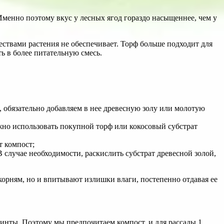
 Именно поэтому вкус у лесных ягод гораздо насыщеннее, чем у
ествами растения не обеспечивает. Торф больше подходит для
ь в более питательную смесь.
, обязательно добавляем в нее древесную золу или молотую
можно использовать покупной торф или кокосовый субстрат
т компост;
В случае необходимости, раскислить субстрат древесной золой,
корням, но и впитывают излишки влаги, постепенно отдавая ее
минты. Поэтому мы предпочитаем компост, и для рассады 1