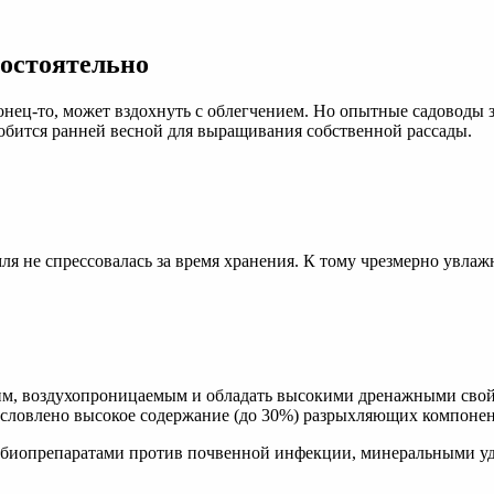
мостоятельно
нец-то, может вздохнуть с облегчением. Но опытные садоводы зн
обится ранней весной для выращивания собственной рассады.
мля не спрессовалась за время хранения. К тому чрезмерно увла
ким, воздухопроницаемым и обладать высокими дренажными сво
условлено высокое содержание (до 30%) разрыхляющих компонен
у биопрепаратами против почвенной инфекции, минеральными у