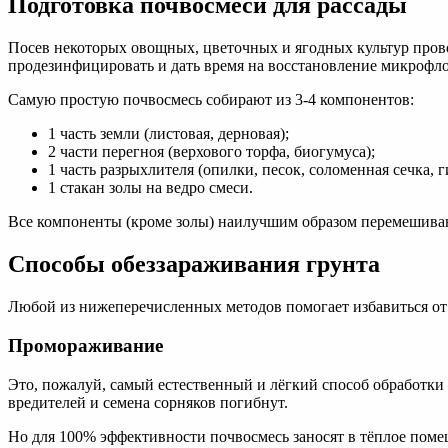
Подготовка почвосмеси для рассады
Посев некоторых овощных, цветочных и ягодных культур проводи
продезинфицировать и дать время на восстановление микрофл
Самую простую почвосмесь собирают из 3-4 компонентов:
1 часть земли (листовая, дерновая);
2 части перегноя (верхового торфа, биогумуса);
1 часть разрыхлителя (опилки, песок, соломенная сечка, г
1 стакан золы на ведро смеси.
Все компоненты (кроме золы) наилучшим образом перемешивают
Способы обеззараживания грунта
Любой из нижеперечисленных методов помогает избавиться от 
Промораживание
Это, пожалуй, самый естественный и лёгкий способ обработки
вредителей и семена сорняков погибнут.
Но для 100% эффективности почвосмесь заносят в тёплое поме