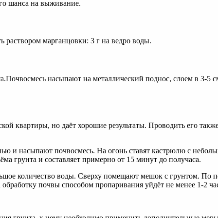
ого шанса на выживание.
 раствором марганцовки: 3 г на ведро воды.
.Почвосмесь насыпают на металлический поднос, слоем в 3-5 см,
кой квартиры, но даёт хорошие результаты. Проводить его также
нью и насыпают почвосмесь. На огонь ставят кастрюлю с неболь
ма грунта и составляет примерно от 15 минут до получаса.
льшое количество воды. Сверху помещают мешок с грунтом. По 
На обработку почвы способом пропаривания уйдёт не менее 1-2 ча
ция грунта, к нему необходимо применить дополнительные мер