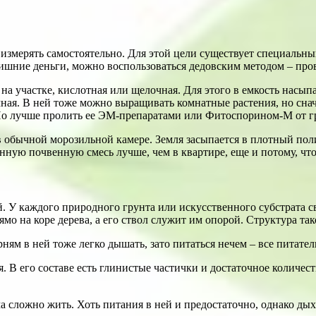
ся измерять самостоятельно. Для этой цели существует специаль
лишние деньги, можно воспользоваться дедовским методом – про
а участке, кислотная или щелочная. Для этого в емкость насыпа
ная. В ней тоже можно выращивать комнатные растения, но снача
Но лучше пролить ее ЭМ-препаратами или Фитоспорином-М от гр
 обычной морозильной камере. Земля засыпается в плотный поли
нную почвенную смесь лучше, чем в квартире, еще и потому, что
й. У каждого природного грунта или искусственного субстрата с
ямо на коре дерева, а его ствол служит им опорой. Структура т
рням в ней тоже легко дышать, зато питаться нечем – все питат
я. В его составе есть глинистые частички и достаточное количе
ма сложно жить. Хоть питания в ней и предостаточно, однако дых