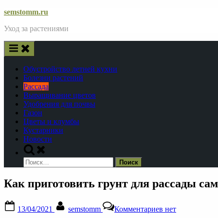
Skip
semstomm.ru
to
Уход за растениями
content
Обустройство летней кухни
Болезни растений
Рассада
Выращивание цветов
Удобрения для почвы
Газон
Цветы и клумбы
Кустарники
Новости
Toggle
search
Найти:
form
Как приготовить грунт для рассады са
Posted
By
к
13/04/2021
semstomm
Комментариев
нет
on
записи