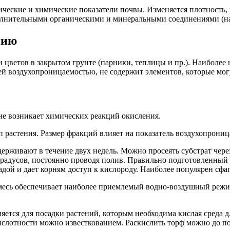
ческие и химические показатели почвы. Изменяется плотность,
полнительными органическими и минеральными соединениями (нав
нию
цветов в закрытом грунте (парники, теплицы и пр.). Наиболее
шей воздухопроницаемостью, не содержит элементов, которые мо
 не возникает химических реакций окисления.
 растения. Размер фракций влияет на показатель воздухопрониц
рживают в течение двух недель. Можно просеять субстрат через
адусов, постоянно проводя полив. Правильно подготовленный 
ассадой и дает корням доступ к кислороду. Наиболее популярен сф
 смесь обеспечивает наиболее приемлемый водно-воздушный режи
ется для посадки растений, которым необходима кислая среда дл
кислотности можно известкованием. Раскислить торф можно до по