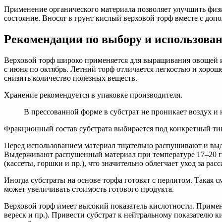
Применение органического материала позволяет улучшить физи
состояние. Вносят в грунт кислый верховой торф вместе с до
Рекомендации по выбору и использова
Верховой торф широко применяется для выращивания овощей и 
с июня по октябрь. Летний торф отличается легкостью и хоро
снизить количество полезных веществ.
Хранение рекомендуется в упаковке производителя.
В прессованной форме в субстрат не проникает воздух и
Фракционный состав субстрата выбирается под конкретный тип
Перед использованием материал тщательно распушивают и выде
Выдерживают распушенный материал при температуре 17–20 гр
(кассеты, горшки и пр.), что значительно облегчает уход за р
Иногда субстраты на основе торфа готовят с перлитом. Такая
может увеличивать стоимость готового продукта.
Верховой торф имеет высокий показатель кислотности. Применя
вереск и пр.). Привести субстрат к нейтральному показателю 