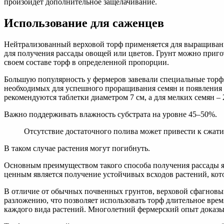
произойдет дополнительное защелачивание.
Использование для саженцев
Нейтрализованный верховой торф применяется для выращивания
для получения рассады овощей или цветов. Грунт можно приго
своем составе торф в определенной пропорции.
Большую популярность у фермеров завевали специальные торфян
необходимых для успешного проращивания семян и появления в
рекомендуются таблетки диаметром 7 см, а для мелких семян – 
Важно поддерживать влажность субстрата на уровне 45–50%.
Отсутствие достаточного полива может привести к сжат
В таком случае растения могут погибнуть.
Основным преимуществом такого способа получения рассады я
ценным является получение устойчивых всходов растений, кот
В отличие от обычных почвенных грунтов, верховой сфагновы
разложению, что позволяет использовать торф длительное вре
каждого вида растений. Многолетний фермерский опыт доказыв