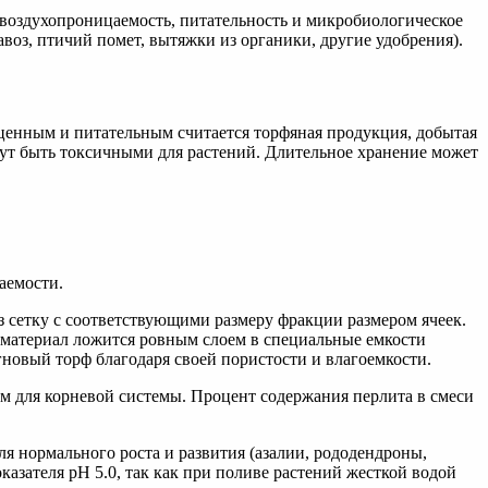
 воздухопроницаемость, питательность и микробиологическое
оз, птичий помет, вытяжки из органики, другие удобрения).
 ценным и питательным считается торфяная продукция, добытая
гут быть токсичными для растений. Длительное хранение может
аемости.
 сетку с соответствующими размеру фракции размером ячеек.
материал ложится ровным слоем в специальные емкости
агновый торф благодаря своей пористости и влагоемкости.
м для корневой системы. Процент содержания перлита в смеси
я нормального роста и развития (азалии, рододендроны,
казателя рН 5.0, так как при поливе растений жесткой водой