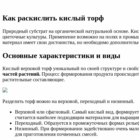
Как
раскислить
кислый
Как раскислить кислый торф
торф
—
Инженер
Природный субстрат на органической натуральной основе. Кис
ПТО
цветочные культуры. Применение возможно на полях в промыш
материал имеет свои достоинства, но необходимо дополнител
Основные характеристики и виды
Кислый верховой торф уникальный по своей структуре и свой
частей растений.
Процесс формирования продукта происходит 
растительные составляющие.
Разделить торф можно на верховой, переходный и низинный.
Верховой или сфагновый. Самый кислый вид, формируетс
считается наиболее подходящим материалом для выращив
Переходный. Образуется в промежуточных формах рельеф
Низинный. При формировании задействовано очень мало с
для приготовления почвенных смесей.