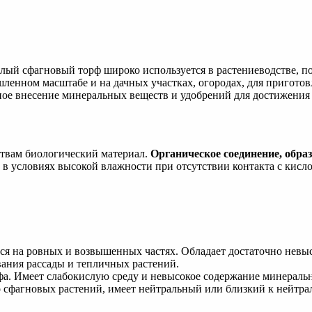
лый сфагновый торф широко используется в растениеводстве, п
ленном масштабе и на дачных участках, огородах, для пригото
ьное внесение минеральных веществ и удобрений для достижени
ствам биологический материал.
Органическое соединение, обра
в условиях высокой влажности при отсутствии контакта с кисл
я на ровных и возвышенных частях. Обладает достаточно невы
ания рассады и тепличных растений.
а. Имеет слабокислую среду и невысокое содержание минераль
фагновых растений, имеет нейтральный или близкий к нейтраль