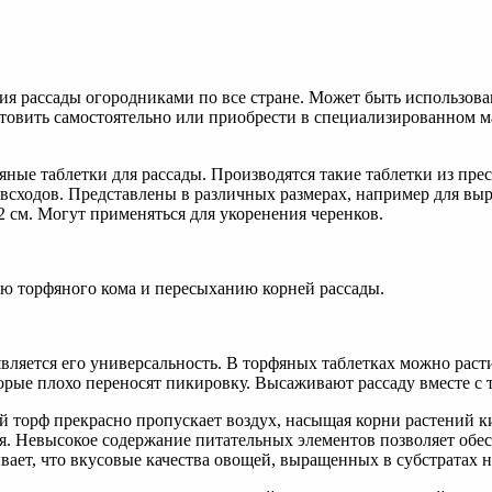
 рассады огородниками по все стране. Может быть использован
товить самостоятельно или приобрести в специализированном м
ые таблетки для рассады. Производятся такие таблетки из прес
сходов. Представлены в различных размерах, например для выр
2 см. Могут применяться для укоренения черенков.
ию торфяного кома и пересыханию корней рассады.
вляется его универсальность. В торфяных таблетках можно рас
орые плохо переносят пикировку. Высаживают рассаду вместе с 
й торф прекрасно пропускает воздух, насыщая корни растений 
мя. Невысокое содержание питательных элементов позволяет обе
ает, что вкусовые качества овощей, выращенных в субстратах н