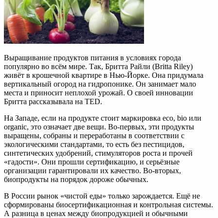
Выращивание продуктов питания в условиях города
популярно во всём мире. Так, Бритта Райли (Britta Riley)
живёт в крошечной квартире в Нью-Йорке. Она придумала
вертикальный огород на гидропонике. Он занимает мало
места и приносит неплохой урожай. О своей инновации
Бритта рассказывала на TED.
На Западе, если на продукте стоит маркировка eco, bio или
organic, это означает две вещи. Во-первых, эти продукты
выращены, собраны и переработаны в соответствии с
экологическими стандартами, то есть без пестицидов,
синтетических удобрений, стимуляторов роста и прочей
«гадости». Они прошли сертификацию, и серьёзные
организации гарантировали их качество. Во-вторых,
биопродукты на порядок дороже обычных.
В России рынок «чистой еды» только зарождается. Ещё не
сформированы биосертификационная и контрольная системы.
А разница в ценах между биопродукцией и обычными