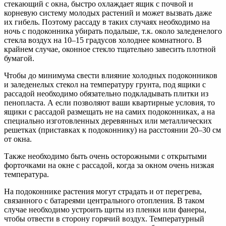
стекающий с окна, быстро охлаждает ящик с почвой и
корневую систему молодых растений и может вызвать даже
их гибель. Поэтому рассаду в таких случаях необходимо на
ночь с подоконника убирать подальше, т.к. около заледенелого
стекла воздух на 10–15 градусов холоднее комнатного. В
крайнем случае, оконное стекло тщательно завесить плотной
бумагой.
Чтобы до минимума свести влияние холодных подоконников
и заледенелых стекол на температуру грунта, под ящики с
рассадой необходимо обязательно подкладывать плитки из
пенопласта. А если позволяют ваши квартирные условия, то
ящики с рассадой размещать не на самих подоконниках, а на
специально изготовленных деревянных или металлических
решетках (приставках к подоконнику) на расстоянии 20–30 см
от окна.
Также необходимо быть очень осторожными с открытыми
форточками на окне с рассадой, когда за окном очень низкая
температура.
На подоконнике растения могут страдать и от перегрева,
связанного с батареями центрального отопления. В таком
случае необходимо устроить щиты из пленки или фанеры,
чтобы отвести в сторону горячий воздух. Температурный