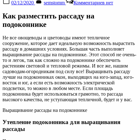
02/12/2020
semstomm
Комментариев
нет
on
записи
Как
Как разместить рассаду на
разместить
рассаду
подоконнике
на
подоконнике
Не все овощеводы и цветоводы имеют тепличное
—
сооружение, которое дает идеальную возможность вырастить
Агро
рассаду в домашних условиях. Большая часть выполняет
портал
выращивание рассады на подоконнике. Этот способ не очень-
то и легок, так как сложно на подоконнике обеспечить
растениям световой и тепловой режимы. И все же, нашим
садоводам-огородникам под силу все! Выращивать рассаду
лучше на подоконниках окон, выходящих на юго-запад, юго-
восток и юг, а если есть возможность электрической
подсветки, то можно в любом месте. Если площадь
подоконника будет использоваться грамотно, то рассада
высокого качества, не уступающая тепличной, будет и у вас.
Выращивание рассады на подоконнике
Утепление подоконника для выращивания
рассады