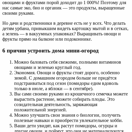
овощами и фруктами порой доходит до 1 000%! Поэтому для
нас самые эко, био и органик — это продукты, выращенные
своими руками.
Но дачи и родственники в деревне есть не у всех. Что делать
детям урбана, привыкшим видеть картошку мытой и в сетках,
а зелень — в вакуумных упаковках? Выращивать овощи и
фрукты прямо на балконе или подоконнике.
6 причин устроить дома мини-огород
Можно баловать себя свежими, полными витаминов
овощами и зеленью круглый год.
Экономия. Овощи и фрукты стоят дорого, особенно
зимой. С домашним огородом больше не придётся
подстраиваться под сезон (помидоры едим вдоволь
только в июле, а яблоки — в сентябре).
Вы сами своими руками из крошечного семечка можете
вырастить растение, можете собирать плоды. Это
созидательная деятельность, заряжающая
положительной энергией.
Можно улучшить свои знания о биологии, получить
полезные навыки и приобрести увлекательное хобби.
Ваши дети увидят, как растут помидоры, огурцы и
другие овощи, и поймут, что они не материализуются