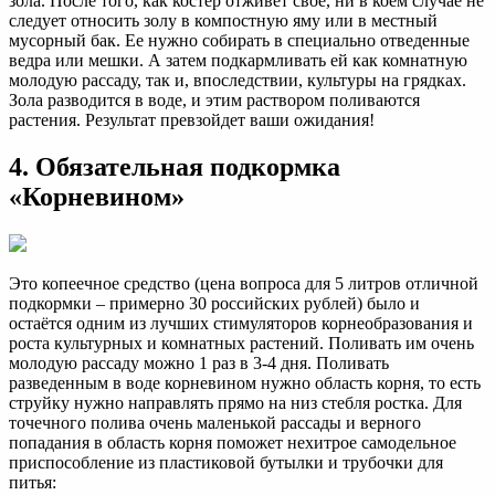
зола. После того, как костёр отживет своё, ни в коем случае не
следует относить золу в компостную яму или в местный
мусорный бак. Ее нужно собирать в специально отведенные
ведра или мешки. А затем подкармливать ей как комнатную
молодую рассаду, так и, впоследствии, культуры на грядках.
Зола разводится в воде, и этим раствором поливаются
растения. Результат превзойдет ваши ожидания!
4. Обязательная подкормка
«Корневином»
Это копеечное средство (цена вопроса для 5 литров отличной
подкормки – примерно 30 российских рублей) было и
остаётся одним из лучших стимуляторов корнеобразования и
роста культурных и комнатных растений. Поливать им очень
молодую рассаду можно 1 раз в 3-4 дня. Поливать
разведенным в воде корневином нужно область корня, то есть
струйку нужно направлять прямо на низ стебля ростка. Для
точечного полива очень маленькой рассады и верного
попадания в область корня поможет нехитрое самодельное
приспособление из пластиковой бутылки и трубочки для
питья: