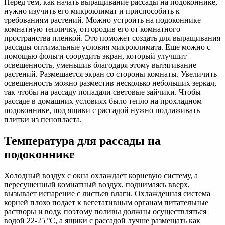
Перед тем, как начать выращивание рассады на подоконнике,
нужно изучить его микроклимат и приспособить к
требованиям растений. Можно устроить на подоконнике
комнатную тепличку, отгородив его от комнатного
пространства пленкой. Это поможет создать для выращивания
рассады оптимальные условия микроклимата. Еще можно с
помощью фольги соорудить экран, который улучшит
освещенность, уменьшив благодаря этому вытягивание
растений. Размещается экран со стороны комнаты. Увеличить
освещенность можно разместив несколько небольших зеркал,
так чтобы на рассаду попадали световые зайчики. Чтобы
рассаде в домашних условиях было тепло на прохладном
подоконнике, под ящики с рассадой нужно подлаживать
плитки из пенопласта.
Температура для рассады на
подоконнике
Холодный воздух с окна охлаждает корневую систему, а
пересушенный комнатный воздух, поднимаясь вверх,
вызывает испарение с листьев влаги. Охлажденная система
корней плохо подает к вегетативным органам питательные
растворы и воду, поэтому поливы должны осуществляться
водой 22-25 ºC, а ящики с рассадой лучше размещать как