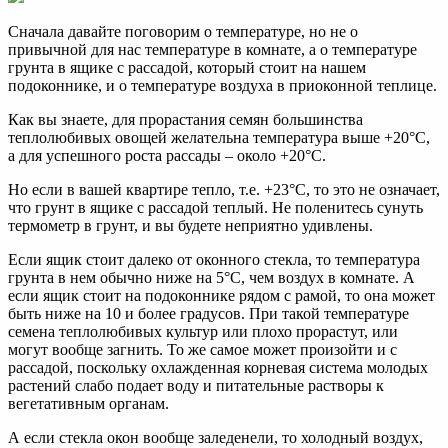
Сначала давайте поговорим о температуре, но не о
привычной для нас температуре в комнате, а о температуре
грунта в ящике с рассадой, который стоит на нашем
подоконнике, и о температуре воздуха в приоконной теплице.
Как вы знаете, для прорастания семян большинства
теплолюбивых овощей желательна температура выше +20°С,
а для успешного роста рассады – около +20°С.
Но если в вашей квартире тепло, т.е. +23°С, то это не означает,
что грунт в ящике с рассадой теплый. Не поленитесь сунуть
термометр в грунт, и вы будете неприятно удивлены.
Если ящик стоит далеко от оконного стекла, то температура
грунта в нем обычно ниже на 5°С, чем воздух в комнате. А
если ящик стоит на подоконнике рядом с рамой, то она может
быть ниже на 10 и более градусов. При такой температуре
семена теплолюбивых культур или плохо прорастут, или
могут вообще загнить. То же самое может произойти и с
рассадой, поскольку охлажденная корневая система молодых
растений слабо подает воду и питательные растворы к
вегетативным органам.
А если стекла окон вообще заледенели, то холодный воздух,