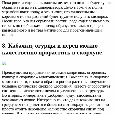
Пока ростки еще очень маленькие, вместо полива будет лучше
обрызгивать их из пульверизатора. Дело в том, что полив
утрамбовывает почву, а это значит, кто малюсеньким
корешкам новых растений будет труднее получать кислород.
После того, как вы обрызгали ростки, вода будет разномерно
стекать по стебелькам в почву, образуя тем самым процесс
равномерного и не травматичного для побегов-малышей
полива.
8. Кабачки, огурцы и перец можно
качественно прорастить в скорлупе
Преимущества проращивание семян капризных огородных
культур в скорлупе – многочисленны. Во-первых, в скорлупе
много извести, и таким образом ростки растения получают
большое количество свежего удобрения: известь способствует
снижению кислотности почвы и улучшению ее структуры.
Во-вторых, минеральные удобрения будут впоследствии
усваиваться лучше. Интересно то, что для высаживания на
грядку вам не придется избавляться от скорлупы, достаточно
просто отбить небольшое количество скорлупы снизу, под
корнем. В-третьих, скорлупа продолжит служить растению,