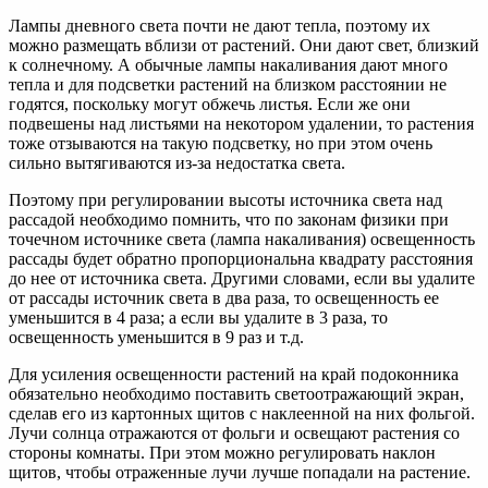
Лампы дневного света почти не дают тепла, поэтому их
можно размещать вблизи от растений. Они дают свет, близкий
к солнечному. А обычные лампы накаливания дают много
тепла и для подсветки растений на близком расстоянии не
годятся, поскольку могут обжечь листья. Если же они
подвешены над листьями на некотором удалении, то растения
тоже отзываются на такую подсветку, но при этом очень
сильно вытягиваются из-за недостатка света.
Поэтому при регулировании высоты источника света над
рассадой необходимо помнить, что по законам физики при
точечном источнике света (лампа накаливания) освещенность
рассады будет обратно пропорциональна квадрату расстояния
до нее от источника света. Другими словами, если вы удалите
от рассады источник света в два раза, то освещенность ее
уменьшится в 4 раза; а если вы удалите в 3 раза, то
освещенность уменьшится в 9 раз и т.д.
Для усиления освещенности растений на край подоконника
обязательно необходимо поставить светоотражающий экран,
сделав его из картонных щитов с наклеенной на них фольгой.
Лучи солнца отражаются от фольги и освещают растения со
стороны комнаты. При этом можно регулировать наклон
щитов, чтобы отраженные лучи лучше попадали на растение.