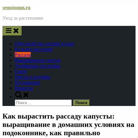
Skip
semstomm.ru
to
Уход за растениями
content
Обустройство летней кухни
Болезни растений
Рассада
Выращивание цветов
Удобрения для почвы
Газон
Цветы и клумбы
Кустарники
Новости
Toggle
search
Найти:
form
Как вырастить рассаду капусты:
выращивание в домашних условиях на
подоконнике, как правильно