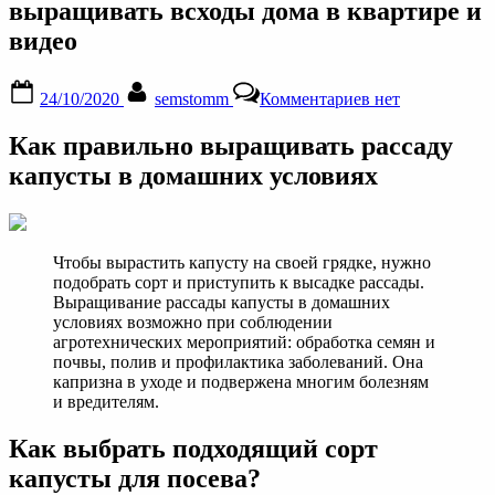
выращивать всходы дома в квартире и
видео
Posted
By
к
24/10/2020
semstomm
Комментариев
нет
on
записи
Как
Как правильно выращивать рассаду
вырастить
рассаду
капусты в домашних условиях
капусты:
выращивание
в
домашних
Чтобы вырастить капусту на своей грядке, нужно
условиях
подобрать сорт и приступить к высадке рассады.
на
Выращивание рассады капусты в домашних
подоконнике,
условиях возможно при соблюдении
как
агротехнических мероприятий: обработка семян и
правильно
почвы, полив и профилактика заболеваний. Она
выращивать
капризна в уходе и подвержена многим болезням
всходы
и вредителям.
дома
в
Как выбрать подходящий сорт
квартире
и
капусты для посева?
видео