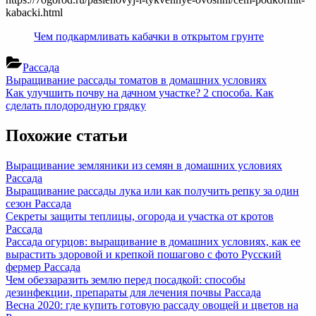
kabacki.html
Чем подкармливать кабачки в открытом грунте
Рассада
Навигация
Previous
Выращивание рассады томатов в домашних условиях
Post:
Next
Как улучшить почву на дачном участке? 2 способа. Как
по
Post:
сделать плодородную грядку
записям
Похожие статьи
Выращивание земляники из семян в домашних условиях
Рассада
Выращивание рассады лука или как получить репку за один
сезон
Рассада
Секреты защиты теплицы, огорода и участка от кротов
Рассада
Рассада огурцов: выращивание в домашних условиях, как ее
вырастить здоровой и крепкой пошагово с фото Русский
фермер
Рассада
Чем обеззаразить землю перед посадкой: способы
дезинфекции, препараты для лечения почвы
Рассада
Весна 2020: где купить готовую рассаду овощей и цветов на