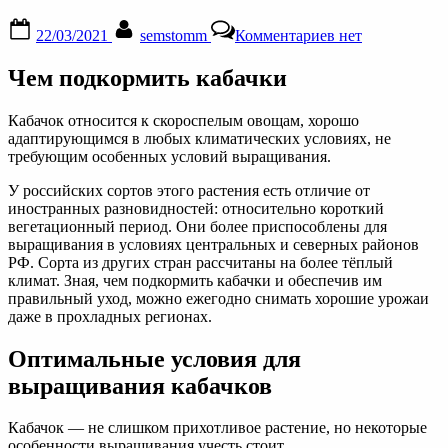
Posted
By
к
22/03/2021
semstomm
Комментариев
нет
on
записи
О
Чем подкормить кабачки
подкормке
кабачков
удобрениями
Кабачок относится к скороспелым овощам, хорошо
для
адаптирующимся в любых климатических условиях, не
роста:
требующим особенных условий выращивания.
народные
средства,
У российских сортов этого растения есть отличие от
секреты
иностранных разновидностей: относительно короткий
по
вегетационный период. Они более приспособлены для
уходу
выращивания в условиях центральных и северных районов
РФ. Сорта из других стран рассчитаны на более тёплый
климат. Зная, чем подкормить кабачки и обеспечив им
правильный уход, можно ежегодно снимать хорошие урожаи
даже в прохладных регионах.
Оптимальные условия для
выращивания кабачков
Кабачок — не слишком прихотливое растение, но некоторые
особенности выращивания учесть стоит.