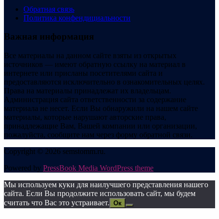
Обратная связь
Политика конфендициальности
Важная информация
Все материалы на данном сайте взяты из открытых
источников — имеют обратную ссылку на материал в
интернете или присланы посетителями сайта и
предоставляются исключительно в ознакомительных целях.
Права на материалы принадлежат их владельцам.
Администрация сайта ответственности за содержание
материала не несет. Если Вы обнаружили на нашем сайте
материалы, которые нарушают авторские права,
принадлежащие Вам, Вашей компании или организации,
пожалуйста, сообщите нам через форму обратной связи.
Copyright © 2026 semstomm.ru.
Powered by
PressBook Media WordPress theme
Мы используем куки для наилучшего представления нашего
сайта. Если Вы продолжите использовать сайт, мы будем
считать что Вас это устраивает.
Ок