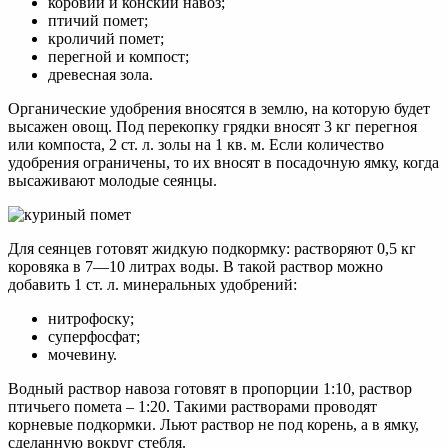
коровий и конский навоз;
птичий помет;
кроличий помет;
перегной и компост;
древесная зола.
Органические удобрения вносятся в землю, на которую будет
высажен овощ. Под перекопку грядки вносят 3 кг перегноя
или компоста, 2 ст. л. золы на 1 кв. м. Если количество
удобрения ограничены, то их вносят в посадочную ямку, когда
высаживают молодые сеянцы.
Для сеянцев готовят жидкую подкормку: растворяют 0,5 кг
коровяка в 7—10 литрах воды. В такой раствор можно
добавить 1 ст. л. минеральных удобрений:
нитрофоску;
суперфосфат;
мочевину.
Водный раствор навоза готовят в пропорции 1:10, раствор
птичьего помета – 1:20. Такими растворами проводят
корневые подкормки. Льют раствор не под корень, а в ямку,
сделанную вокруг стебля.