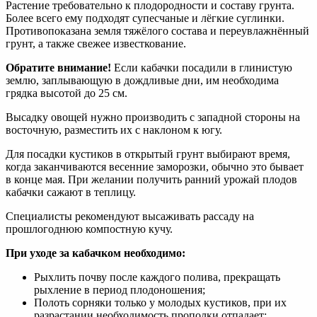
Растение требовательно к плодородности и составу грунта.
Более всего ему подходят супесчаные и лёгкие суглинки.
Противопоказана земля тяжёлого состава и переувлажнённый
грунт, а также свежее известкование.
Обратите внимание!
Если кабачки посадили в глинистую
землю, заплывающую в дождливые дни, им необходима
грядка высотой до 25 см.
Высадку овощей нужно производить с западной стороны на
восточную, разместить их с наклоном к югу.
Для посадки кустиков в открытый грунт выбирают время,
когда заканчиваются весенние заморозки, обычно это бывает
в конце мая. При желании получить ранний урожай плодов
кабачки сажают в теплицу.
Специалисты рекомендуют высаживать рассаду на
прошлогоднюю компостную кучу.
При уходе за кабачком необходимо:
Рыхлить почву после каждого полива, прекращать
рыхление в период плодоношения;
Полоть сорняки только у молодых кустиков, при их
разрастании необходимость прополки отпадает;