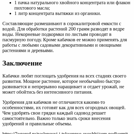
1 пачка натурального хвойного концентрата или флакон
пихтового масла;
1 литр концентрата вытяжки из органики.
Составляющие размешивают в сорокалитровой емкости с
водой. Для обработки растений 200 грамм разводят в ведре
воды. Некорневые подкормки по листьям проводят в
пасмурную погоду. Кроме кабачков ее можно применять для
работы с любыми садовыми декоративными и овощными
растениями и деревьями.
Заключение
Кабачки любят поглощать удобрения на всех стадиях своего
развития. Мощное растение, которое необычайно быстро
развивается и непрерывно наращивает и отдает урожай, не
может обойтись без интенсивного питания.
Удобрения для кабачков не отличаются какими-то
особенностями, их готовят как для всех огородных овощей.
Чем удобрять свои грядки каждый садовод решает
самостоятельно. Важно только знать сроки внесения
удобрений и правильные объемы.
https://7ogorod.ru/paslenovyj-i-tykvennye-ovoshhi/cem-podkormit-