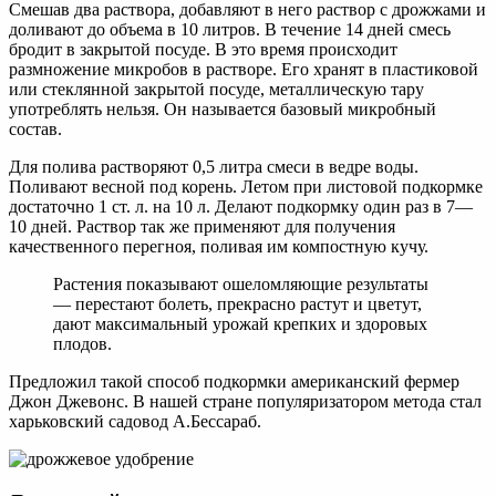
Смешав два раствора, добавляют в него раствор с дрожжами и
доливают до объема в 10 литров. В течение 14 дней смесь
бродит в закрытой посуде. В это время происходит
размножение микробов в растворе. Его хранят в пластиковой
или стеклянной закрытой посуде, металлическую тару
употреблять нельзя. Он называется базовый микробный
состав.
Для полива растворяют 0,5 литра смеси в ведре воды.
Поливают весной под корень. Летом при листовой подкормке
достаточно 1 ст. л. на 10 л. Делают подкормку один раз в 7—
10 дней. Раствор так же применяют для получения
качественного перегноя, поливая им компостную кучу.
Растения показывают ошеломляющие результаты
— перестают болеть, прекрасно растут и цветут,
дают максимальный урожай крепких и здоровых
плодов.
Предложил такой способ подкормки американский фермер
Джон Джевонс. В нашей стране популяризатором метода стал
харьковский садовод А.Бессараб.