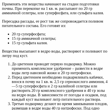
Применять эти вещества начинают на стадии подготовки
почвы. При перекопке на 1 кв. м. рассыпают по 20 гр
аммиачной селитры, или суперфосфата, или сульфата калия.
Пересадка рассады, ее рост так же сопровождается поливом
питательного состава. Его готовят из:
20 гр суперфосфата;
15 гр аммиачной селитры;
15 гр сульфата калия.
Вещества высыпают в ведро воды, растворяют и поливают по
литру под куст.
До цветения проводят первую подкормку. Можно
применить комплексное удобрение – развести в ведре
воды литр навозной жижи и 20 гр нитрофоски.
Перед цветением необходимо подкармливать кабачки,
внося в почву на 1 кв. м. 2,5 гр сернокислого аммония, 4
—5 гр суперфосфата и 2 гр калийной селитры или
растворить 20 гр комплексного удобрения и 40 гр золы
на ведро воды. В зависимости от погоды и осадков, под
каждый куст выливают литр питательного раствора.
Третью подкормку делают во время завязывания плодов,
размешав в ведре воды 40 гр нитрофоски. Под одно