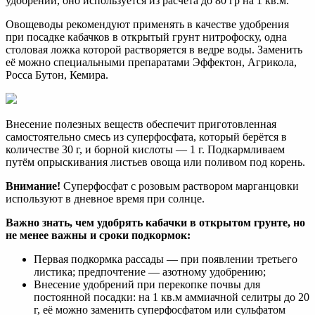
удобрений, оно используется из расчёта до 80 гр на 1 кв.м.
Овощеводы рекомендуют применять в качестве удобрения
при посадке кабачков в открытый грунт нитрофоску, одна
столовая ложка которой растворяется в ведре воды. Заменить
её можно специальными препаратами Эффектон, Агрикола,
Росса Бутон, Кемира.
Внесение полезных веществ обеспечит приготовленная
самостоятельно смесь из суперфосфата, который берётся в
количестве 30 г, и борной кислоты — 1 г. Подкармливаем
путём опрыскивания листьев овоща или поливом под корень.
Внимание!
Суперфосфат с розовым раствором марганцовки
используют в дневное время при солнце.
Важно знать, чем удобрять кабачки в открытом грунте, но
не менее важны и сроки подкормок:
Первая подкормка рассады — при появлении третьего
листика; предпочтение — азотному удобрению;
Внесение удобрений при перекопке почвы для
постоянной посадки: на 1 кв.м аммиачной селитры до 20
г, её можно заменить суперфосфатом или сульфатом