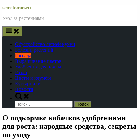
Skip
semstomm.ru
to
Уход за растениями
content
Обустройство летней кухни
Болезни растений
Рассада
Выращивание цветов
Удобрения для почвы
Газон
Цветы и клумбы
Кустарники
Новости
Toggle
search
Найти:
form
О подкормке кабачков удобрениями
для роста: народные средства, секреты
по уходу