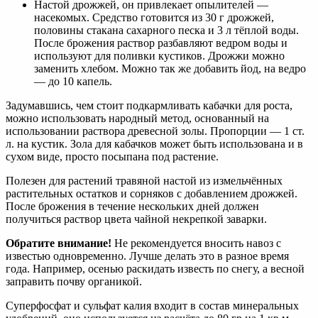
Настой дрожжей, он привлекает опылителей —
насекомых. Средство готовится из 30 г дрожжей,
половины стакана сахарного песка и 3 л тёплой воды.
После брожения раствор разбавляют ведром воды и
используют для поливки кустиков. Дрожжи можно
заменить хлебом. Можно так же добавить йод, на ведро
— до 10 капель.
Задумавшись, чем стоит подкармливать кабачки для роста,
можно использовать народный метод, основанный на
использовании раствора древесной золы. Пропорции — 1 ст.
л. на кустик. Зола для кабачков может быть использована и в
сухом виде, просто посыпана под растение.
Полезен для растений травяной настой из измельчённых
растительных остатков и сорняков с добавлением дрожжей.
После брожения в течение нескольких дней должен
получиться раствор цвета чайной некрепкой заварки.
Обратите внимание!
Не рекомендуется вносить навоз с
известью одновременно. Лучше делать это в разное время
года. Например, осенью раскидать известь по снегу, а весной
заправить почву органикой.
Суперфосфат и сульфат калия входит в состав минеральных