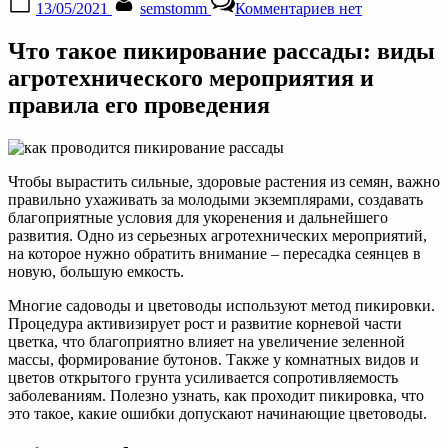
13/05/2021
semstomm
Комментариев
нет
on
записи
Пикирование
Что такое пикирование рассады: виды
рассады:
что
агротехнического мероприятия и
это
правила его проведения
такое
и
для
чего
необходимо
Чтобы вырастить сильные, здоровые растения из семян, важно
правильно ухаживать за молодыми экземплярами, создавать
благоприятные условия для укоренения и дальнейшего
развития. Одно из серьезных агротехнических мероприятий,
на которое нужно обратить внимание – пересадка сеянцев в
новую, большую емкость.
Многие садоводы и цветоводы используют метод пикировки.
Процедура активизирует рост и развитие корневой части
цветка, что благоприятно влияет на увеличение зеленной
массы, формирование бутонов. Также у комнатных видов и
цветов открытого грунта усиливается сопротивляемость
заболеваниям. Полезно узнать, как проходит пикировка, что
это такое, какие ошибки допускают начинающие цветоводы.