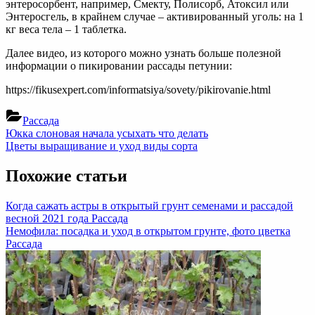
энтеросорбент, например, Смекту, Полисорб, Атоксил или
Энтеросгель, в крайнем случае – активированный уголь: на 1
кг веса тела – 1 таблетка.
Далее видео, из которого можно узнать больше полезной
информации о пикировании рассады петунии:
https://fikusexpert.com/informatsiya/sovety/pikirovanie.html
Рассада
Навигация
Previous
Юкка слоновая начала усыхать что делать
Post:
Next
Цветы выращивание и уход виды сорта
по
Post:
записям
Похожие статьи
Когда сажать астры в открытый грунт семенами и рассадой
весной 2021 года
Рассада
Немофила: посадка и уход в открытом грунте, фото цветка
Рассада