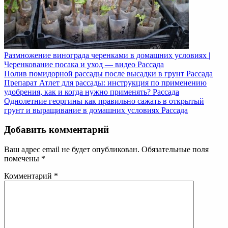
Размножение винограда черенками в домашних условиях |
Черенкование посака и уход — видео
Рассада
Полив помидорной рассады после высадки в грунт
Рассада
Препарат Атлет для рассады: инструкция по применению
удобрения, как и когда нужно применять?
Рассада
Однолетние георгины как правильно сажать в открытый
грунт и выращивание в домашних условиях
Рассада
Добавить комментарий
Ваш адрес email не будет опубликован.
Обязательные поля
помечены
*
Комментарий
*