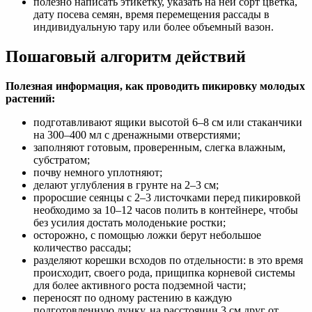
полезно написать этикетку, указать на ней сорт цветка,
дату посева семян, время перемещения рассады в
индивидуальную тару или более объемный вазон.
Пошаговый алгоритм действий
Полезная информация, как проводить пикировку молодых
растений:
подготавливают ящики высотой 6–8 см или стаканчики
на 300–400 мл с дренажными отверстиями;
заполняют готовым, проверенным, слегка влажным,
субстратом;
почву немного уплотняют;
делают углубления в грунте на 2–3 см;
проросшие сеянцы с 2–3 листочками перед пикировкой
необходимо за 10–12 часов полить в контейнере, чтобы
без усилия достать молоденькие ростки;
осторожно, с помощью ложки берут небольшое
количество рассады;
разделяют корешки всходов по отдельности: в это время
происходит, своего рода, прищипка корневой системы
для более активного роста подземной части;
переносят по одному растению в каждую
подготовленную лунку, на расстоянии 3 см друг от