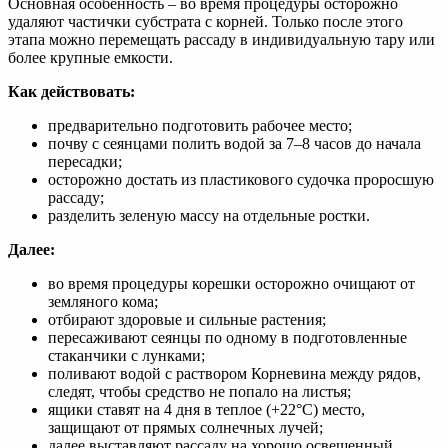
Основная особенность – во время процедуры осторожно
удаляют частички субстрата с корней. Только после этого
этапа можно перемещать рассаду в индивидуальную тару или
более крупные емкости.
Как действовать:
предварительно подготовить рабочее место;
почву с сеянцами полить водой за 7–8 часов до начала
пересадки;
осторожно достать из пластикового судочка проросшую
рассаду;
разделить зеленую массу на отдельные ростки.
Далее:
во время процедуры корешки осторожно очищают от
земляного кома;
отбирают здоровые и сильные растения;
пересаживают сеянцы по одному в подготовленные
стаканчики с лунками;
поливают водой с раствором Корневина между рядов,
следят, чтобы средство не попало на листья;
ящики ставят на 4 дня в теплое (+22°С) место,
защищают от прямых солнечных лучей;
далее выставляют рассаду на хорошо освещенный