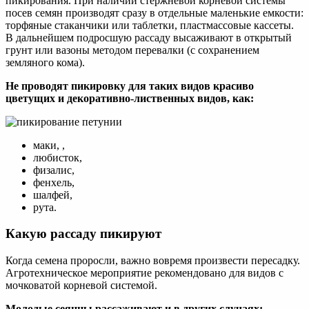
пикирования. При наличии стержневой корневой системы
посев семян производят сразу в отдельные маленькие емкости:
торфяные стаканчики или таблетки, пластмассовые кассеты.
В дальнейшем подросшую рассаду высаживают в открытый
грунт или вазоны методом перевалки (с сохранением
земляного кома).
Не проводят пикировку для таких видов красиво
цветущих и декоративно-лиственных видов, как:
маки, ,
любисток,
физалис,
фенхель,
шалфей,
рута.
Какую рассаду пикируют
Когда семена проросли, важно вовремя произвести пересадку.
Агротехническое мероприятие рекомендовано для видов с
мочковатой корневой системой.
Молодые сеянцы рассаживают и в других случаях: