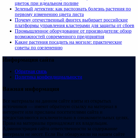
цветок при идеальном поливе
Зеленый детектив: как распознать болезнь растения по
первому изменению цвета листа
Почему отечественный финтех выбирает российские
платформы управления кластерами для защиты от сбоев
Промышленное оборудование от производителя: обзор
возможностей современного предприятия
Какие растения посадить на могиле: практические
советы по озеленению
Информация сайта
Обратная связь
Политика конфендициальности
Важная информация
Все материалы на данном сайте взяты из открытых
источников — имеют обратную ссылку на материал в
интернете или присланы посетителями сайта и
предоставляются исключительно в ознакомительных целях.
Права на материалы принадлежат их владельцам.
Администрация сайта ответственности за содержание
материала не несет. Если Вы обнаружили на нашем сайте