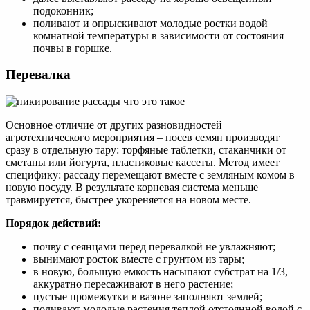
подоконник;
поливают и опрыскивают молодые ростки водой
комнатной температуры в зависимости от состояния
почвы в горшке.
Перевалка
Основное отличие от других разновидностей
агротехнического мероприятия – посев семян производят
сразу в отдельную тару: торфяные таблетки, стаканчики от
сметаны или йогурта, пластиковые кассеты. Метод имеет
специфику: рассаду перемещают вместе с земляным комом в
новую посуду. В результате корневая система меньше
травмируется, быстрее укореняется на новом месте.
Порядок действий:
почву с сеянцами перед перевалкой не увлажняют;
вынимают росток вместе с грунтом из тары;
в новую, большую емкость насыпают субстрат на 1/3,
аккуратно пересаживают в него растение;
пустые промежутки в вазоне заполняют землей;
поливают молодые растения теплой отстоянной водой с