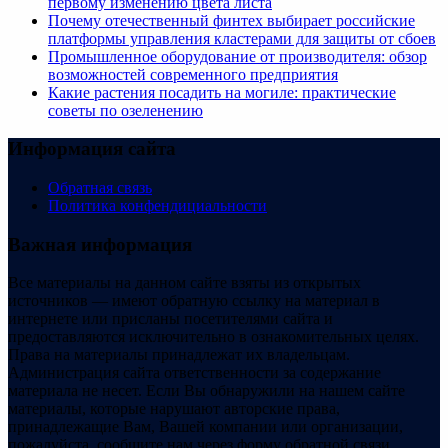
первому изменению цвета листа
Почему отечественный финтех выбирает российские
платформы управления кластерами для защиты от сбоев
Промышленное оборудование от производителя: обзор
возможностей современного предприятия
Какие растения посадить на могиле: практические
советы по озеленению
Информация сайта
Обратная связь
Политика конфендициальности
Важная информация
Все материалы на данном сайте взяты из открытых
источников — имеют обратную ссылку на материал в
интернете или присланы посетителями сайта и
предоставляются исключительно в ознакомительных целях.
Права на материалы принадлежат их владельцам.
Администрация сайта ответственности за содержание
материала не несет. Если Вы обнаружили на нашем сайте
материалы, которые нарушают авторские права,
принадлежащие Вам, Вашей компании или организации,
пожалуйста, сообщите нам через форму обратной связи.