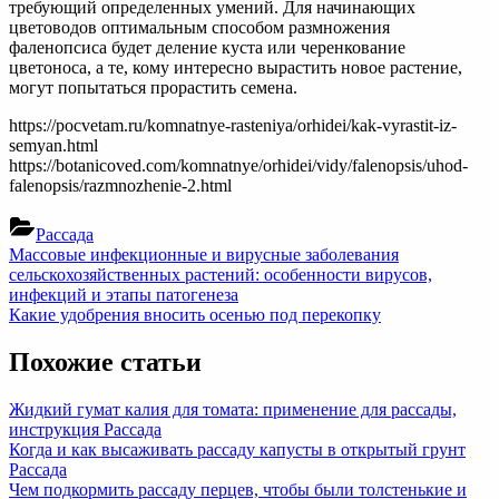
требующий определенных умений. Для начинающих
цветоводов оптимальным способом размножения
фаленопсиса будет деление куста или черенкование
цветоноса, а те, кому интересно вырастить новое растение,
могут попытаться прорастить семена.
https://pocvetam.ru/komnatnye-rasteniya/orhidei/kak-vyrastit-iz-
semyan.html
https://botanicoved.com/komnatnye/orhidei/vidy/falenopsis/uhod-
falenopsis/razmnozhenie-2.html
Рассада
Навигация
Previous
Массовые инфекционные и вирусные заболевания
Post:
сельскохозяйственных растений: особенности вирусов,
по
инфекций и этапы патогенеза
записям
Next
Какие удобрения вносить осенью под перекопку
Post:
Похожие статьи
Жидкий гумат калия для томата: применение для рассады,
инструкция
Рассада
Когда и как высаживать рассаду капусты в открытый грунт
Рассада
Чем подкормить рассаду перцев, чтобы были толстенькие и