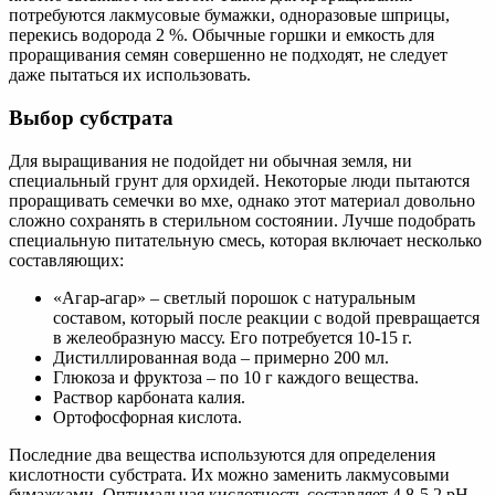
потребуются лакмусовые бумажки, одноразовые шприцы,
перекись водорода 2 %. Обычные горшки и емкость для
проращивания семян совершенно не подходят, не следует
даже пытаться их использовать.
Выбор субстрата
Для выращивания не подойдет ни обычная земля, ни
специальный грунт для орхидей. Некоторые люди пытаются
проращивать семечки во мхе, однако этот материал довольно
сложно сохранять в стерильном состоянии. Лучше подобрать
специальную питательную смесь, которая включает несколько
составляющих:
«Агар-агар» – светлый порошок с натуральным
составом, который после реакции с водой превращается
в желеобразную массу. Его потребуется 10-15 г.
Дистиллированная вода – примерно 200 мл.
Глюкоза и фруктоза – по 10 г каждого вещества.
Раствор карбоната калия.
Ортофосфорная кислота.
Последние два вещества используются для определения
кислотности субстрата. Их можно заменить лакмусовыми
бумажками. Оптимальная кислотность составляет 4,8-5,2 pH.