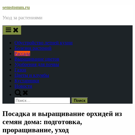
Skip
semstomm.ru
to
Уход за растениями
content
Обустройство летней кухни
Болезни растений
Рассада
Выращивание цветов
Удобрения для почвы
Газон
Цветы и клумбы
Кустарники
Новости
Toggle
search
Найти:
form
Посадка и выращивание орхидей из
семян дома: подготовка,
проращивание, уход