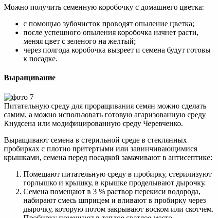
Можно получить семенную коробочку с домашнего цветка:
с помощью зубочисток проводят опыление цветка;
после успешного опыления коробочка начнет расти,
меняя цвет с зеленого на желтый;
через полгода коробочка вызреет и семена будут готовы
к посадке.
Выращивание
Питательную среду для проращивания семян можно сделать
самим, а можно использовать готовую агаризованную среду
Кнудсена или модифицированную среду Черевченко.
Выращивают семена в стерильной среде в стеклянных
пробирках с плотно притертыми или завинчивающимися
крышками, семена перед посадкой замачивают в антисептике:
Помещают питательную среду в пробирку, стерилизуют
горлышко и крышку, в крышке проделывают дырочку.
Семена помещают в 3 % раствор перекиси водорода,
набирают смесь шприцем и вливают в пробирку через
дырочку, которую потом закрывают воском или скотчем.
Пробирку помещают в теплое светлое место.