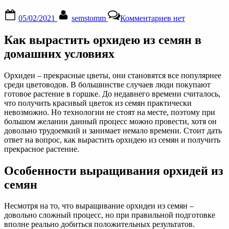
Posted
By
к
05/02/2021
semstomm
Комментариев
нет
on
записи
Посадка
Как вырастить орхидею из семян в
и
выращивание
домашних условиях
орхидей
из
Орхидеи – прекрасные цветы, они становятся все популярнее
семян
среди цветоводов. В большинстве случаев люди покупают
дома:
готовое растение в горшке. До недавнего времени считалось,
подготовка,
что получить красивый цветок из семян практически
проращивание,
невозможно. Но технологии не стоят на месте, поэтому при
уход
большом желании данный процесс можно провести, хотя он
довольно трудоемкий и занимает немало времени. Стоит дать
ответ на вопрос, как вырастить орхидею из семян и получить
прекрасное растение.
Особенности выращивания орхидей из
семян
Несмотря на то, что выращивание орхидеи из семян –
довольно сложный процесс, но при правильной подготовке
вполне реально добиться положительных результатов.