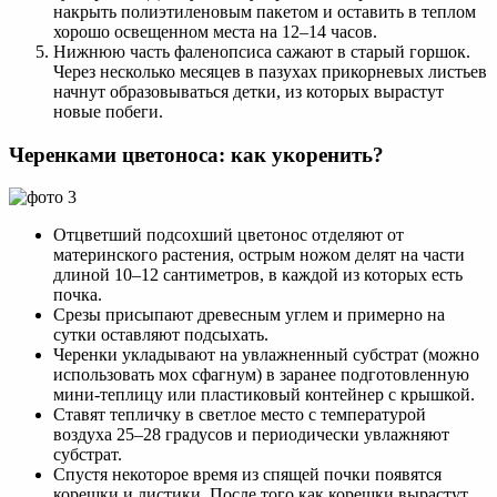
накрыть полиэтиленовым пакетом и оставить в теплом
хорошо освещенном места на 12–14 часов.
Нижнюю часть фаленопсиса сажают в старый горшок.
Через несколько месяцев в пазухах прикорневых листьев
начнут образовываться детки, из которых вырастут
новые побеги.
Черенками цветоноса: как укоренить?
Отцветший подсохший цветонос отделяют от
материнского растения, острым ножом делят на части
длиной 10–12 сантиметров, в каждой из которых есть
почка.
Срезы присыпают древесным углем и примерно на
сутки оставляют подсыхать.
Черенки укладывают на увлажненный субстрат (можно
использовать мох сфагнум) в заранее подготовленную
мини-теплицу или пластиковый контейнер с крышкой.
Ставят тепличку в светлое место с температурой
воздуха 25–28 градусов и периодически увлажняют
субстрат.
Спустя некоторое время из спящей почки появятся
корешки и листики. После того как корешки вырастут