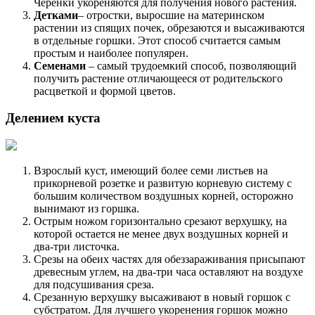
Черенки укореняются для получения нового растения.
Детками
– отростки, выросшие на материнском
растении из спящих почек, обрезаются и высаживаются
в отдельные горшки. Этот способ считается самым
простым и наиболее популярен.
Семенами
– самый трудоемкий способ, позволяющий
получить растение отличающееся от родительского
расцветкой и формой цветов.
Делением куста
Взрослый куст, имеющий более семи листьев на
прикорневой розетке и развитую корневую систему с
большим количеством воздушных корней, осторожно
вынимают из горшка.
Острым ножом горизонтально срезают верхушку, на
которой остается не менее двух воздушных корней и
два-три листочка.
Срезы на обеих частях для обеззараживания присыпают
древесным углем, на два-три часа оставляют на воздухе
для подсушивания среза.
Срезанную верхушку высаживают в новый горшок с
субстратом. Для лучшего укоренения горшок можно