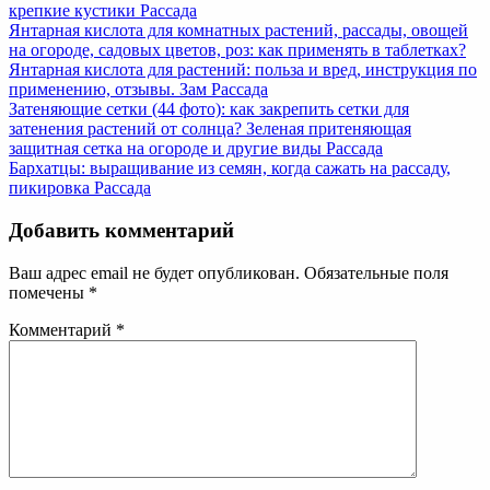
крепкие кустики
Рассада
Янтарная кислота для комнатных растений, рассады, овощей
на огороде, садовых цветов, роз: как применять в таблетках?
Янтарная кислота для растений: польза и вред, инструкция по
применению, отзывы. Зам
Рассада
Затеняющие сетки (44 фото): как закрепить сетки для
затенения растений от солнца? Зеленая притеняющая
защитная сетка на огороде и другие виды
Рассада
Бархатцы: выращивание из семян, когда сажать на рассаду,
пикировка
Рассада
Добавить комментарий
Ваш адрес email не будет опубликован.
Обязательные поля
помечены
*
Комментарий
*