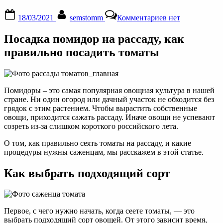
Posted
By
к
18/03/2021
semstomm
Комментариев
нет
on
записи
Посадка
Посадка помидор на рассаду, как
помидор
на
правильно посадить томаты
рассаду,
выращивание
томатов
в
Помидоры – это самая популярная овощная культура в нашей
домашних
стране. Ни один огород или дачный участок не обходится без
условиях
грядок с этим растением. Чтобы вырастить собственные
овощи, приходится сажать рассаду. Иначе овощи не успевают
созреть из-за слишком короткого российского лета.
О том, как правильно сеять томаты на рассаду, и какие
процедуры нужны саженцам, мы расскажем в этой статье.
Как выбрать подходящий сорт
Первое, с чего нужно начать, когда сеете томаты, — это
выбрать подходящий сорт овощей. От этого зависит время,