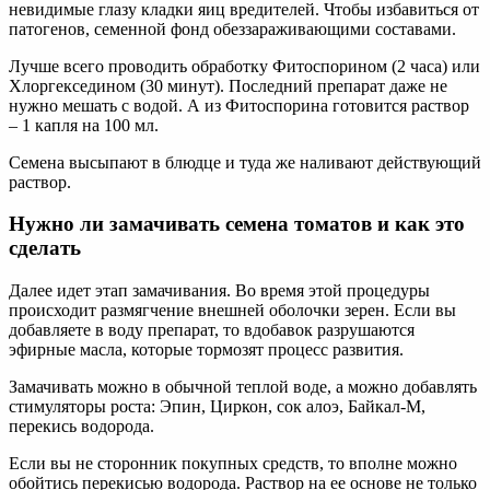
невидимые глазу кладки яиц вредителей. Чтобы избавиться от
патогенов, семенной фонд обеззараживающими составами.
Лучше всего проводить обработку Фитоспорином (2 часа) или
Хлоргекседином (30 минут). Последний препарат даже не
нужно мешать с водой. А из Фитоспорина готовится раствор
– 1 капля на 100 мл.
Семена высыпают в блюдце и туда же наливают действующий
раствор.
Нужно ли замачивать семена томатов и как это
сделать
Далее идет этап замачивания. Во время этой процедуры
происходит размягчение внешней оболочки зерен. Если вы
добавляете в воду препарат, то вдобавок разрушаются
эфирные масла, которые тормозят процесс развития.
Замачивать можно в обычной теплой воде, а можно добавлять
стимуляторы роста: Эпин, Циркон, сок алоэ, Байкал-М,
перекись водорода.
Если вы не сторонник покупных средств, то вполне можно
обойтись перекисью водорода. Раствор на ее основе не только