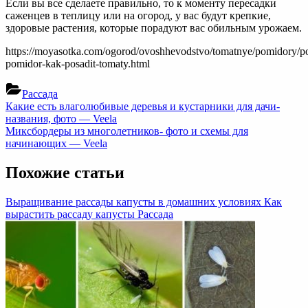
Если вы все сделаете правильно, то к моменту пересадки
саженцев в теплицу или на огород, у вас будут крепкие,
здоровые растения, которые порадуют вас обильным урожаем.
https://moyasotka.com/ogorod/ovoshhevodstvo/tomatnye/pomidory/p
pomidor-kak-posadit-tomaty.html
Рассада
Навигация
Previous
Какие есть влаголюбивые деревья и кустарники для дачи-
Post:
названия, фото — Veela
по
Next
Миксбордеры из многолетников- фото и схемы для
записям
Post:
начинающих — Veela
Похожие статьи
Выращивание рассады капусты в домашних условиях Как
вырастить рассаду капусты
Рассада