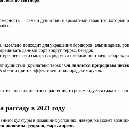
а лета по сентябрь.
ерность — самый душистый и ароматный табак тот, который о
лабее.
, идеально подходит для украшения бордюров, альпинариев, рок
ыращивать данный сорт вокруг террас, беседок.
тереснее всего смотрятся рядом со стенами построек, заборов, 
бят душистый (крылатый) табак?
Он является природным инсек
Особенно цветок эффективен от колорадских жуков.
ительного однолетнего растения, то рекомендуется сажать его в 
 рассаду в 2021 году
нием культуры в домашних условиях, наверняка может возникнут
я половина февраля, март, апрель.