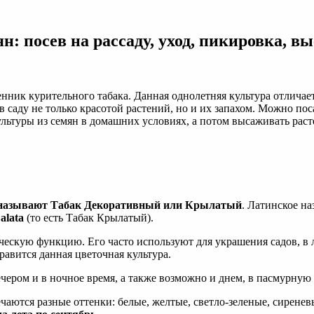
: посев на рассаду, уход, пикировка, вы
нник курительного табака. Данная однолетняя культура отлич
в саду не только красотой растений, но и их запахом. Можно пос
ьтуры из семян в домашних условиях, а потом высаживать расте
называют Табак Декоративный или Крылатый
. Латинское н
alata
(то есть Табак Крылатый).
тическую функцию. Его часто используют для украшения садов, 
авится данная цветочная культура.
чером и в ночное время, а также возможно и днем, в пасмурную 
чаются разные оттенки: белые, желтые, светло-зеленые, сиренев