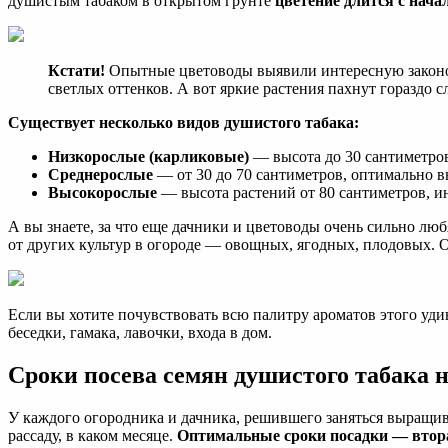
душистым табаком в открытом грунте
цветение длится с начал
Кстати!
Опытные цветоводы выявили интересную законом
светлых оттенков. А вот яркие растения пахнут гораздо с
Существует несколько видов душистого табака:
Низкорослые (карликовые)
— высота до 30 сантиметров
Среднерослые
— от 30 до 70 сантиметров, оптимально в
Высокорослые
— высота растений от 80 сантиметров, ин
А вы знаете, за что еще дачники и цветоводы очень сильно лю
от других культур в огороде — овощных, ягодных, плодовых. 
Если вы хотите почувствовать всю палитру ароматов этого удив
беседки, гамака, лавочки, входа в дом.
Сроки посева семян душистого табака на
У каждого огородника и дачника, решившего заняться выращива
рассаду, в каком месяце.
Оптимальные сроки посадки — втора