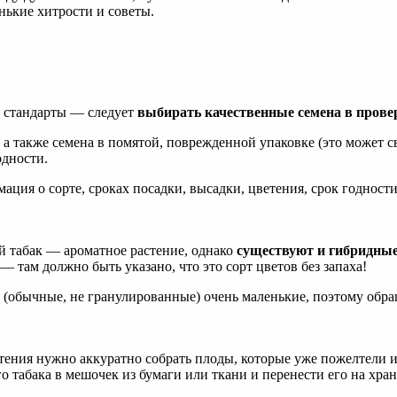
нькие хитрости и советы.
и стандарты — следует
выбирать качественные семена в провер
 а также семена в помятой, поврежденной упаковке (это может с
одности.
ация о сорте, сроках посадки, высадки, цветения, срок годност
 табак — ароматное растение, однако
существуют и гибридные
 там должно быть указано, что это сорт цветов без запаха!
 (обычные, не гранулированные) очень маленькие, поэтому обра
ения нужно аккуратно собрать плоды, которые уже пожелтели и
о табака в мешочек из бумаги или ткани и перенести его на хран