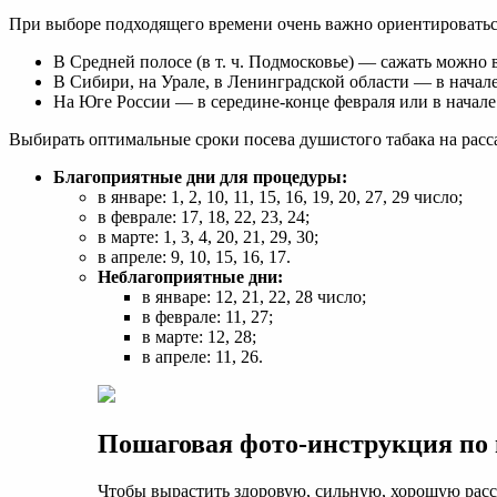
При выборе подходящего времени очень важно ориентироваться
В Средней полосе (в т. ч. Подмосковье) — сажать можно 
В Сибири, на Урале, в Ленинградской области — в начале
На Юге России — в середине-конце февраля или в начале
Выбирать оптимальные сроки посева душистого табака на рас
Благоприятные дни для процедуры:
в январе: 1, 2, 10, 11, 15, 16, 19, 20, 27, 29 число;
в феврале: 17, 18, 22, 23, 24;
в марте: 1, 3, 4, 20, 21, 29, 30;
в апреле: 9, 10, 15, 16, 17.
Неблагоприятные дни:
в январе: 12, 21, 22, 28 число;
в феврале: 11, 27;
в марте: 12, 28;
в апреле: 11, 26.
Пошаговая фото-инструкция по п
Чтобы вырастить здоровую, сильную, хорошую расса