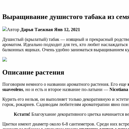
Рассада
душистого
табака:
Выращивание душистого табака из семян
как
и
когда
Автор
Дарья Таежная
Янв 12, 2021
сеять
в
Душистый (крылатый) табак — изящный и прекрасный родстве
2021
ароматом. Идеально подходит для тех, кто любит наслаждаться 
году,
балконных ящиках. Очень удобно заниматься выращиванием кул
ухаживать,
пикировать
Описание растения
Поговорим немного о названии ароматного растения. Его еще
suaveolens
, но и есть и второе название по-латыни —
Nicotiana 
Курить его нельзя, он выполняет только декоративную и эсте
горок, рокариев. Садоводам любителям ароматерапии явно понр
Кстати!
Благоухание декоративного цветка начинается ве
Цветки имеют диаметр около 6-8 сантиметров. Среди них встре