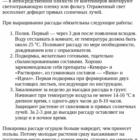
— в непосредственной близости от контейнеров монтируют
светоотражающую пленку или фольгу. Отраженный свет
восполнит дефицит прямых солнечных лучей.
При выращивании рассады обязательны следующие работы:
Полив. Первый — через 3 дня после появления всходов.
Воду отстаивать в комнате, ее температура должна быть
около 25 °C. Поливают рассаду по мере необходимости,
дождеванием или с опрыскивателя.
Подкормка, желательно готовыми, тщательно
сбалансированными составами. Хорошо
зарекомендовали себя препараты «Кемира» и
«Растворин», из гуминовых составов — «Вива» и
«Идеал». Первая подкормка при формировании двух
настоящих листьев, последующие по инструкции.
Закаливание за неделю до высадки рассады в грунт.
Начинают при температуре воздуха не менее 14-16 °C в
дневное время, с одного-двух часов до 8-10 часов.
Защищают растение от сквозняков и прямых солнечных
лучей. За 2-3 дня до высадки рассаду оставляют на
улице и в ночное время.
Пикировка рассаде огурцов больше навредит, чем принесет
пользы. Потому молодые растения сразу высаживают на
постоянное место вместе с комом земли, стараясь не сминать и