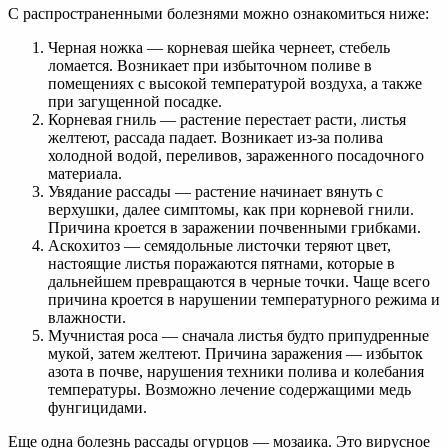
С распространенными болезнями можно ознакомиться ниже:
Черная ножка — корневая шейка чернеет, стебель
ломается. Возникает при избыточном поливе в
помещениях с высокой температурой воздуха, а также
при загущенной посадке.
Корневая гниль — растение перестает расти, листья
желтеют, рассада падает. Возникает из-за полива
холодной водой, переливов, зараженного посадочного
материала.
Увядание рассады — растение начинает вянуть с
верхушки, далее симптомы, как при корневой гнили.
Причина кроется в заражении почвенными грибками.
Аскохитоз — семядольные листочки теряют цвет,
настоящие листья поражаются пятнами, которые в
дальнейшем превращаются в черные точки. Чаще всего
причина кроется в нарушении температурного режима и
влажности.
Мучнистая роса — сначала листья будто припудренные
мукой, затем желтеют. Причина заражения — избыток
азота в почве, нарушения техники полива и колебания
температуры. Возможно лечение содержащими медь
фунгицидами.
Еще одна болезнь рассады огурцов — мозаика. Это вирусное