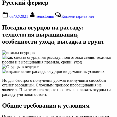
Русский фермер
Posted
By
к
03/02/2021
semstomm
Комментариев
нет
on
записи
Рассада
Посадка огурцов на рассаду:
огурцов:
выращивание
технология выращивания,
в
особенности ухода, высадка в грунт
домашних
условиях,
как
ее
вырастить
здоровой
и
крепкой
пошагово
Но для быстрого получения урожая наилучшим способом
с
станет рассадный. Сложным процесс проращивания не
фото
является. При этом некоторые нюансы как сажать огурцы на
Русский
рассаду учитывать стоит.
фермер
Общие требования к условиям
Огурцы, в отличие от других плодовых огородных культур,