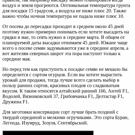
воздух и земля прогреются. Оптимальная температура грунта
для посадки 15 градусов, а воздуха не ниже плюс 20. Также
важно чтобы ночная температура не падала ниже плюс 10.
От посева до пересадки проходит в среднем около 45 дней
поэтому нужно примерно понимать если хотите высадить на
грядки в мае, то сеять нужно в середине марта. В общем от
планируемой даты высадки отнимаем 45 дней. Южане чаще
всего о посеве семян задумываются уже в середине апреля, а
вот жителям северных широт эта пора наступит только к
середине мая.
Но перед тем как приступить к посадке семян не мешало бы
определится с сортом огурцов. Если вы хотите вырастить
урожай для продажи, тогда лучше всего сделать выбор в
пользу ранних сортов, красивых плодов со сладковатым
вкусом. К таким относятся алтайский ранний 166, Антей F1,
Водолей, Вязниковский 37, Грибовчанка F1, Делтастар F1,
Дружина F1.
Для заготовки консервации сорт лучше брать поздний с
твердой серединой и мелкими огручиками. Это сорта Буран,
Легенда, Изумруд, Зозуля, Сентябрьский.