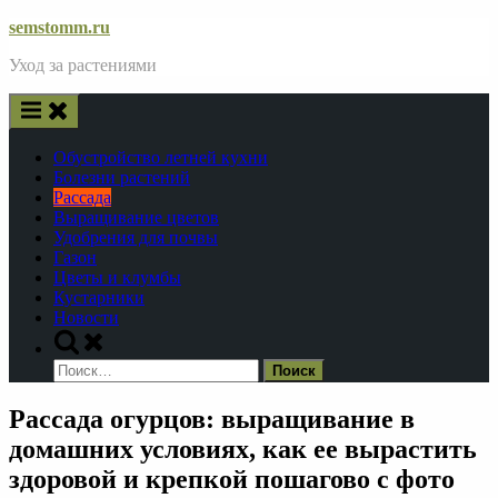
Skip
semstomm.ru
to
Уход за растениями
content
Обустройство летней кухни
Болезни растений
Рассада
Выращивание цветов
Удобрения для почвы
Газон
Цветы и клумбы
Кустарники
Новости
Toggle
search
Найти:
form
Рассада огурцов: выращивание в
домашних условиях, как ее вырастить
здоровой и крепкой пошагово с фото