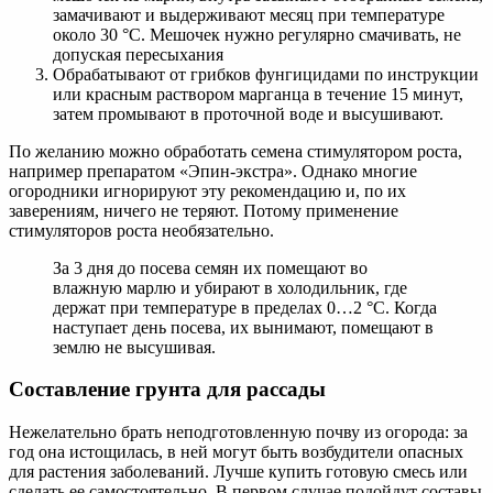
замачивают и выдерживают месяц при температуре
около 30 °C. Мешочек нужно регулярно смачивать, не
допуская пересыхания
Обрабатывают от грибков фунгицидами по инструкции
или красным раствором марганца в течение 15 минут,
затем промывают в проточной воде и высушивают.
По желанию можно обработать семена стимулятором роста,
например препаратом «Эпин-экстра». Однако многие
огородники игнорируют эту рекомендацию и, по их
заверениям, ничего не теряют. Потому применение
стимуляторов роста необязательно.
За 3 дня до посева семян их помещают во
влажную марлю и убирают в холодильник, где
держат при температуре в пределах 0…2 °C. Когда
наступает день посева, их вынимают, помещают в
землю не высушивая.
Составление грунта для рассады
Нежелательно брать неподготовленную почву из огорода: за
год она истощилась, в ней могут быть возбудители опасных
для растения заболеваний. Лучше купить готовую смесь или
сделать ее самостоятельно. В первом случае подойдут составы