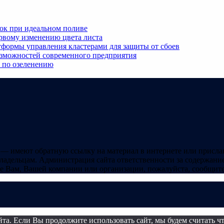
ок при идеальном поливе
ервому изменению цвета листа
формы управления кластерами для защиты от сбоев
озможностей современного предприятия
ы по озеленению
 — имеют обратную ссылку на материал в интернете или присла
ладельцам. Администрация сайта ответственности за содержание
 Вам, Вашей компании или организации, пожалуйста, сообщите 
а. Если Вы продолжите использовать сайт, мы будем считать что