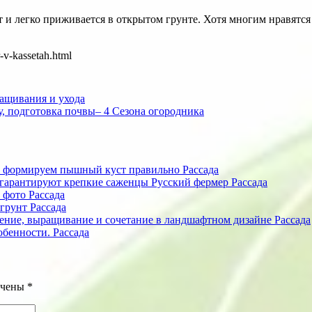
ет и легко приживается в открытом грунте. Хотя многим нравятс
-v-kassetah.html
ращивания и ухода
у, подготовка почвы– 4 Сезона огородника
а: формируем пышный куст правильно
Рассада
 гарантируют крепкие саженцы Русский фермер
Рассада
 фото
Рассада
 грунт
Рассада
ожение, выращивание и сочетание в ландшафтном дизайне
Рассада
обенности.
Рассада
ечены
*