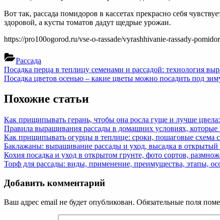
Вот так, рассада помидоров в кассетах прекрасно себя чувству
здоровой, а кусты томатов дадут щедрые урожаи.
https://pro100ogorod.ru/vse-o-rassade/vyrashhivanie-rassady-pomidor
Рассада
Навигация
Previous
Посадка перца в теплицу семенами и рассадой: технология вы
Post:
Next
Посадка цветов осенью – какие цветы можно посадить под зим
по
Post:
записям
Похожие статьи
Как прищипывать герань, чтобы она росла гуще и лучше цвел
Правила выращивания рассады в домашних условиях, которые
Как прищипывать огурцы в теплице: сроки, пошаговые схема с
Баклажаны: выращивание рассады и уход, высадка в открытый
Кохия посадка и уход в открытом грунте, фото сортов, размн
Торф для рассады: виды, применение, преимущества, этапы, ос
Добавить комментарий
Ваш адрес email не будет опубликован.
Обязательные поля пом