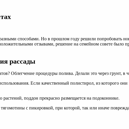
етах
азными способами. Но в прошлом году решили попробовать новы
оложительными отзывами, решение на семейном совете было при
ия рассады
атов? Облегчение процедуры полива. Делали это через грунт, в
 использования. Если качественный полистирол, из которого они 
о растений, поддон прекрасно размещается на подоконнике.
т тягомотины с пикировкой, при которой, так или иначе поврежд