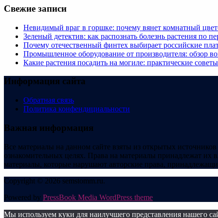
Свежие записи
Невидимый враг в горшке: почему вянет комнатный цвет
Зеленый детектив: как распознать болезнь растения по п
Почему отечественный финтех выбирает российские плат
Промышленное оборудование от производителя: обзор в
Какие растения посадить на могиле: практические совет
Информация сайта
Обратная связь
Политика конфендициальности
Важная информация
Все материалы на данном сайте взяты из открытых источников
ознакомительных целях. Права на материалы принадлежат их в
материалы, которые нарушают авторские права, принадлежащие
Copyright © 2026 semstomm.ru.
Powered by
PressBook Media WordPress theme
Мы используем куки для наилучшего представления нашего сайт