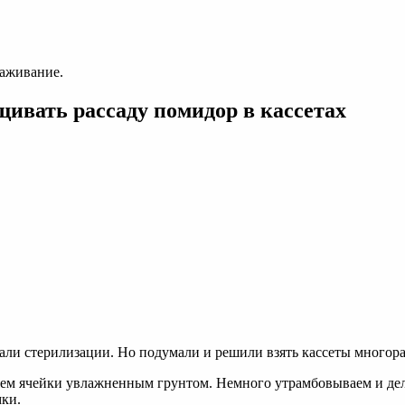
раживание.
ивать рассаду помидор в кассетах
вали стерилизации. Но подумали и решили взять кассеты многор
няем ячейки увлажненным грунтом. Немного утрамбовываем и дел
мки.