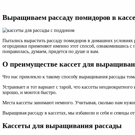
Рассада
помидоров
в
Выращиваем рассаду помидоров в касс
кассетах
—
советы
как
вырастить
Пытались вырастить рассаду помидоров в домашних условиях р
рассаду
огородники применяют именно этот способ, ознакомившись с п
понравилась, думаем, придется по душе и вам.
О преимуществе кассет для выращиван
Что нас привлекло к такому способу выращивания рассады том
Устраивает и тот вариант с тарой, что кассеты неоднократного
хорошо, и моются быстро.
Места кассеты занимают немного. Учитывая, сколько нам нужн
Выращивая рассаду в кассетах, мы избавили и себя и сеянцы о
Кассеты для выращивания рассады