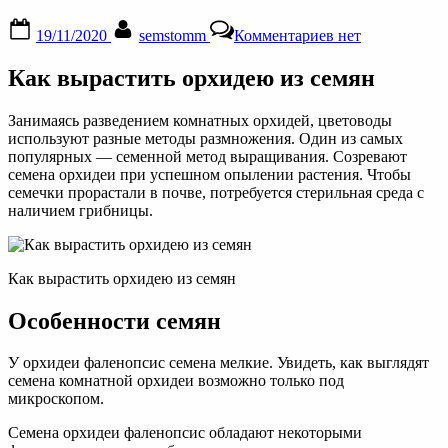
Posted
By
к
19/11/2020
semstomm
Комментариев
нет
on
записи
Семена
Как вырастить орхидею из семян
орхидеи:
как
выглядят,
Занимаясь разведением комнатных орхидей, цветоводы
как
используют разные методы размножения. Один из самых
посадить,
популярных — семенной метод выращивания. Созревают
выращивание
семена орхидеи при успешном опылении растения. Чтобы
в
семечки прорастали в почве, потребуется стерильная среда с
домашних
наличием грибницы.
условиях
Как вырастить орхидею из семян
Особенности семян
У орхидеи фаленопсис семена мелкие. Увидеть, как выглядят
семена комнатной орхидеи возможно только под
микроскопом.
Семена орхидеи фаленопсис обладают некоторыми