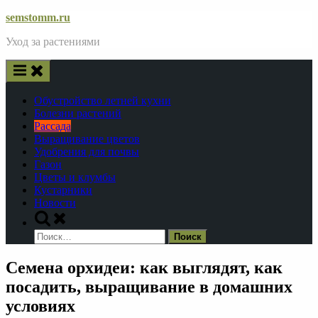
Skip
semstomm.ru
to
Уход за растениями
content
Обустройство летней кухни
Болезни растений
Рассада
Выращивание цветов
Удобрения для почвы
Газон
Цветы и клумбы
Кустарники
Новости
Toggle
search
Найти:
form
Семена орхидеи: как выглядят, как
посадить, выращивание в домашних
условиях