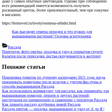
даже у самых опытных цветоводов. Однако при соблюдении
всех рекомендаций имеется возможность получить
роскошный цветок, более привлекательный, чем при покупке
в магазине.
https://fermoved.ru/tsvetyi/semena-orhidei.html
Как выглядят семена орхидеи и что нужно для
выращивания растения? Основы агротехники
Рассада
Навигация
Previous
Пиретрум: фото цветка, посадка и уход в открытом грунте
Post:
Next
Калатея после пересадки листья скручиваются и желтеют
по
Post:
записям
Похожие статьи
Пикировка томатов по лунному календарю 2021 года: когда
пикировать помидоры после всходов с учетом фаз луны и
способа выращивания
Рассада
Как использовать вермикулит для рассады: как применять для
выращивания помидор, перцев и других растений;
инструкция по применению и сравнение с перлитом
Рассада
Как хранить рассаду клубники зимой
Рассада
Рассада цветов — посадка, выращивание и уход от А до Я |