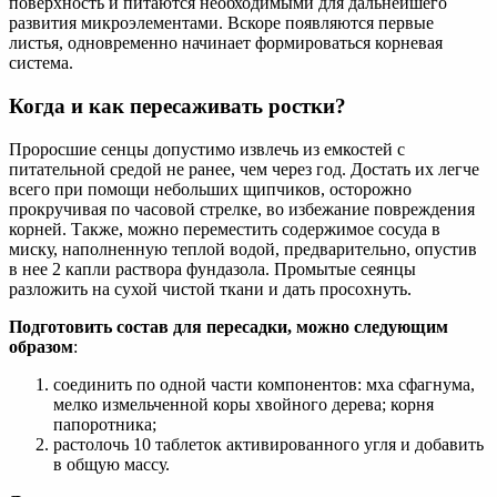
поверхность и питаются необходимыми для дальнейшего
развития микроэлементами. Вскоре появляются первые
листья, одновременно начинает формироваться корневая
система.
Когда и как пересаживать ростки?
Проросшие сенцы допустимо извлечь из емкостей с
питательной средой не ранее, чем через год. Достать их легче
всего при помощи небольших щипчиков, осторожно
прокручивая по часовой стрелке, во избежание повреждения
корней. Также, можно переместить содержимое сосуда в
миску, наполненную теплой водой, предварительно, опустив
в нее 2 капли раствора фундазола. Промытые сеянцы
разложить на сухой чистой ткани и дать просохнуть.
Подготовить состав для пересадки, можно следующим
образом
:
соединить по одной части компонентов: мха сфагнума,
мелко измельченной коры хвойного дерева; корня
папоротника;
растолочь 10 таблеток активированного угля и добавить
в общую массу.