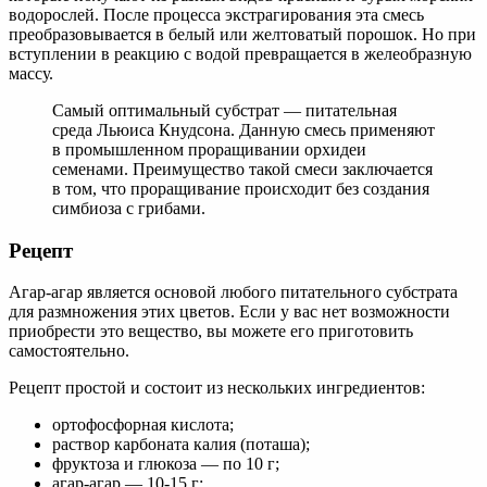
водорослей. После процесса экстрагирования эта смесь
преобразовывается в белый или желтоватый порошок. Но при
вступлении в реакцию с водой превращается в желеобразную
массу.
Самый оптимальный субстрат — питательная
среда Льюиса Кнудсона. Данную смесь применяют
в промышленном проращивании орхидеи
семенами. Преимущество такой смеси заключается
в том, что проращивание происходит без создания
симбиоза с грибами.
Рецепт
Агар-агар является основой любого питательного субстрата
для размножения этих цветов. Если у вас нет возможности
приобрести это вещество, вы можете его приготовить
самостоятельно.
Рецепт простой и состоит из нескольких ингредиентов:
ортофосфорная кислота;
раствор карбоната калия (поташа);
фруктоза и глюкоза — по 10 г;
агар-агар — 10-15 г;