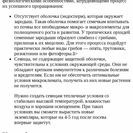
физиологическими особенностями, затрудняющими процесс
их успешного проращивания:
Отсутствует оболочка (эндосперм), которая окружает
зародыш. Такая оболочка помогает семечкам впитывать
из почвы все необходимые микро- и макроэлементы для
полноценного роста и развития. У тропических орхидей
семенные зародыши образуют симбиоз с грибами,
прилипая к их мицелию. Для этого процесса подойдут
практически любые виды грибов — опята, трутовики,
ризоктонии или фитофторы.li>
Сеянцы, не содержащие защитной оболочки,
чувствительны к условиях окружающей среды. Они не
обладают крепким иммунитетом к различным болезням
и вредителям. Если им не обеспечить оптимальные
условия микроклимата, получить из них новые растения
не получится.
Нужно создать сеянцам тепличные условия со
стабильно высокой температурой, влажностью
воздуха и хорошим освещением. При таких
условиях вы сможете вырастить новые
экземпляры, которые на 4-5 год после посева
впервые зацветут.