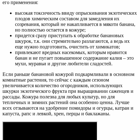
его применения:
высокая токсичность ввиду опрыскивания экзотических
плодов химическим составом для замедления их
созревания, который не накапливается в мякоти банана,
но полностью остается в кожуре;
придется сразу приступать к обработке банановых
шкурок, т.к. они стремительно разлагаются, а ведь их
еще нужно подготовить, очистить от химикатов;
привлекают вредных насекомых, которым нравится
банан и не пугает повышенное содержание калия – это
мухи, муравьи и другие любители сладостей.
Если раньше банановой кожурой подкармливали в основном
комнатные растения, то сейчас с каждым сезоном
увеличивается количество огородников, использующих
шкурки экзотического фрукта при выращивании саженцев и
рассады. Кожура полезна для любых культур, но для
тепличных и зимних растений она особенно ценна. Лучше
всех отзываются на удобрение помидоры и огурцы, катран и
капуста, рапс и левкой, хрен, перцы и баклажаны.