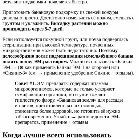
результат подкормки появляется быстро.
Приготовить банановую подкормку из свежей кожуры
довольно просто. Достаточно измельчить её ножом, смешать с
грунтом и увлажнить.
Высадку растений можно
производить через 5-7 дней.
Если используется покупной грунт, или почва подверглась
стерилизации при высокой температуре, почвенных
микроорганизмов может быть недостаточно.
Поэтому
целесообразно после подмешивания измельчённого банана
полить почву ЭМ-раствором.
Можно использовать «Байкал
ЭМ-1» (⊕ как применять Байкал ЭМ-1 на огороде) или
«Сияние-3» (см. → применение удобрение Сияние + отзывы).
Совет #1.
ЭМ-препараты содержат штаммы
микроорганизмов, которые не только ускоряют
гумификацию органики, но и уничтожают
гнилостную флору. «Банановая земля» для рассады
и цветов, приготовленная с их помощью,
становится более здоровой, но готовить её нужно
заблаговременно. Узнайте → разновидности ЭМ-
препаратов, применение + отзывы
Когда лучше всего использовать