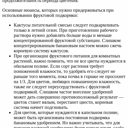
продолжительность периода цветения.
Основные нюансы, которых нужно придерживаться при
использовании фруктовой подкормки:
Кактусы питательной смесью следует подкармливать
только в летний сезон. При приготовлении рабочего
раствора нужно добавлять больше воды и меньше
концентрированной фруктовой субстанции. Слишком
концентрированным банановым настоем можно сжечь
корневую систему кактусов.
При организации фруктового питания для комнатных
растений, важно помнить, что не все цветы нуждаются в
обильном поливе. Если сорт растения требует
пониженной влажности, то удобрять его следует не
раньше того момента, пока почва в горшке не просохнет
на 1/3. Для цветов, любящих повышенную влажность,
также не следует переусердствовать с фруктовой
подкормкой. Слишком частое внесение удобрений
может дать совершенно противоположный результат —
цветок станет вялым, перестанет цвести, корневая
система начнет подгнивать.
Для цветов, которые нуждаются в капельном поливе,
может быть организована постоянная подкормка
банановым удобрением. Но важно учитывать, что для
питания растений необходимо будет использовать слабо