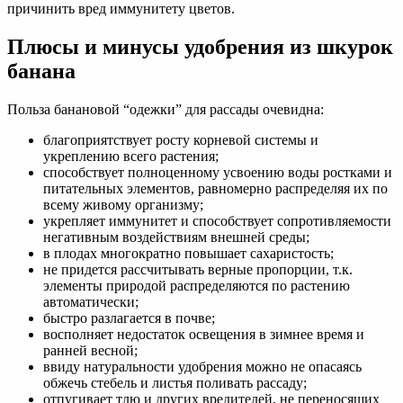
причинить вред иммунитету цветов.
Плюсы и минусы удобрения из шкурок
банана
Польза банановой “одежки” для рассады очевидна:
благоприятствует росту корневой системы и
укреплению всего растения;
способствует полноценному усвоению воды ростками и
питательных элементов, равномерно распределяя их по
всему живому организму;
укрепляет иммунитет и способствует сопротивляемости
негативным воздействиям внешней среды;
в плодах многократно повышает сахаристость;
не придется рассчитывать верные пропорции, т.к.
элементы природой распределяются по растению
автоматически;
быстро разлагается в почве;
восполняет недостаток освещения в зимнее время и
ранней весной;
ввиду натуральности удобрения можно не опасаясь
обжечь стебель и листья поливать рассаду;
отпугивает тлю и других вредителей, не переносящих