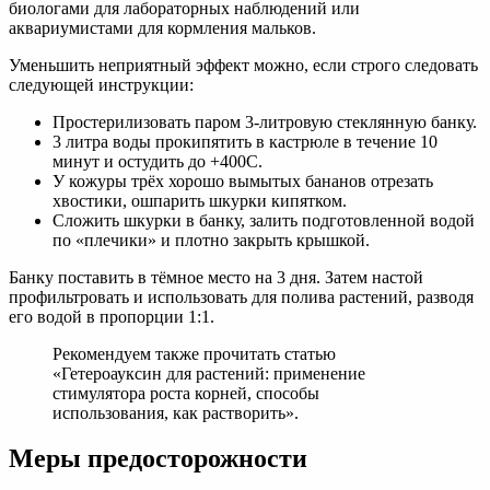
биологами для лабораторных наблюдений или
аквариумистами для кормления мальков.
Уменьшить неприятный эффект можно, если строго следовать
следующей инструкции:
Простерилизовать паром 3-литровую стеклянную банку.
3 литра воды прокипятить в кастрюле в течение 10
минут и остудить до +400С.
У кожуры трёх хорошо вымытых бананов отрезать
хвостики, ошпарить шкурки кипятком.
Сложить шкурки в банку, залить подготовленной водой
по «плечики» и плотно закрыть крышкой.
Банку поставить в тёмное место на 3 дня. Затем настой
профильтровать и использовать для полива растений, разводя
его водой в пропорции 1:1.
Рекомендуем также прочитать статью
«Гетероауксин для растений: применение
стимулятора роста корней, способы
использования, как растворить».
Меры предосторожности