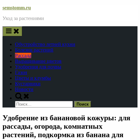
Skip
semstomm.ru
to
Уход за растениями
content
Обустройство летней кухни
Болезни растений
Рассада
Выращивание цветов
Удобрения для почвы
Газон
Цветы и клумбы
Кустарники
Новости
Toggle
search
Найти:
form
Удобрение из банановой кожуры: для
рассады, огорода, комнатных
растений, подкормка из банана для