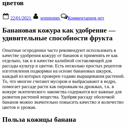
цветов
Posted
By
к
22/01/2021
semstomm
Комментариев
нет
on
записи
Удобрение
Банановая кожура как удобрение —
из
банановой
удивительные способности фрукта
кожуры:
для
Опытные огородники часто рекомендуют использовать в
рассады,
качестве удобрения кожуру от бананов и применять ее как
огорода,
отдельно, так и в качестве калийной составляющей для
комнатных
рассады культур и цветов. Есть несколько простых рецептов
растений,
изготовления подкормки на основе банановых шкурок,
подкормка
каждый из которых проверен годами выращивания растений.
из
То, что многие считают мусором и выбрасывают в ведро,
банана
помогает рассаде расти как пирожкам на дрожжах, т.к. в
для
кожуре экзотического лакомства содержатся все важные для
цветов
развития растений вещества. Удобряя рассаду оболочкой
бананов можно значительно повысить качество и количество
цветов и урожая.
Польза кожицы банана