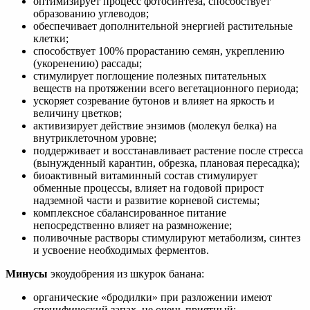
оптимизирует процесс фотосинтеза, способствует
образованию углеводов;
обеспечивает дополнительной энергией растительные
клетки;
способствует 100% прорастанию семян, укреплению
(укоренению) рассады;
стимулирует поглощение полезных питательных
веществ на протяжении всего вегетационного периода;
ускоряет созревание бутонов и влияет на яркость и
величину цветков;
активизирует действие энзимов (молекул белка) на
внутриклеточном уровне;
поддерживает и восстанавливает растение после стресса
(вынужденный карантин, обрезка, плановая пересадка);
биоактивный витаминный состав стимулирует
обменные процессы, влияет на годовой прирост
надземной части и развитие корневой системы;
комплексное сбалансированное питание
непосредственно влияет на размножение;
поливочные растворы стимулируют метаболизм, синтез
и усвоение необходимых ферментов.
Минусы
экоудобрения из шкурок банана:
органические «бродилки» при разложении имеют
специфический запах, не очень приятный;