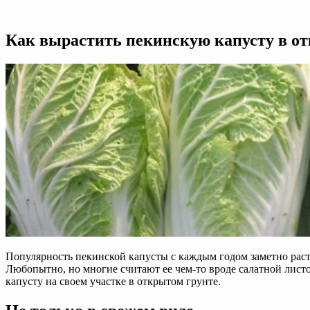
Выращивание
пекинской
капусты
Как вырастить пекинскую капусту в отк
в
открытом
грунте:
технология,
правила
видео
Популярность пекинской капусты с каждым годом заметно расте
Любопытно, но многие считают ее чем-то вроде салатной листо
капусту на своем участке в открытом грунте.