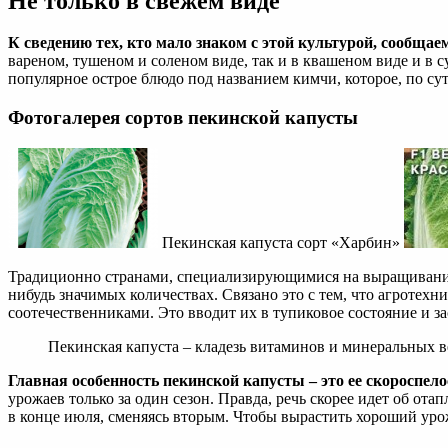
Не только в свежем виде
К сведению тех, кто мало знаком с этой культурой, сообща
вареном, тушеном и соленом виде, так и в квашеном виде и в с
популярное острое блюдо под названием кимчи, которое, по су
Фотогалерея сортов пекинской капусты
Пекинская капуста сорт «Харбин»
Традиционно странами, специализирующимися на выращивании 
нибудь значимых количествах. Связано это с тем, что агротех
соотечественниками. Это вводит их в тупиковое состояние и з
Пекинская капуста – кладезь витаминов и минеральных в
Главная особенность пекинской капусты – это ее скороспел
урожаев только за один сезон. Правда, речь скорее идет об о
в конце июля, сменяясь вторым. Чтобы вырастить хороший уро