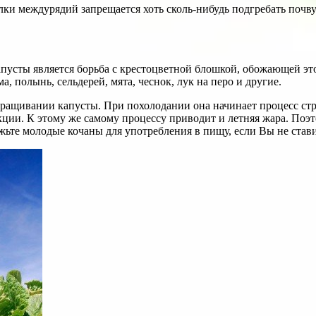
лки междурядий запрещается хоть сколь-нибудь подгребать почву
усты является борьба с крестоцветной блошкой, обожающей это
а, полынь, сельдерей, мята, чеснок, лук на перо и другие.
ащивании капусты. При похолодании она начинает процесс стре
ции. К этому же самому процессу приводит и летняя жара. Поэт
те молодые кочаны для употребления в пищу, если Вы не ставит