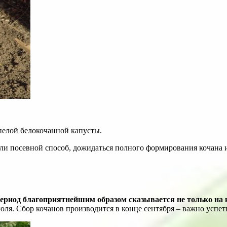
спелой белокочанной капусты.
или посевной способ, дожидаться полного формирования кочана и
риод благоприятнейшим образом сказывается не только на ко
юля. Сбор кочанов производится в конце сентября – важно успет