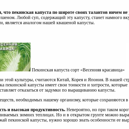
ем, что пекинская капуста по широте своих талантов ничем н
ушеном. Любой суп, содержащий эту капусту, станет намного вкус
ти, является аналогом нашей квашеной капусты.
Пекинская капуста сорт «Весенняя красавица»
этой культуры, считаются Китай, Корея и Япония. В нашей стр
ника пекинской капусты имеет свои тонкости и хитрости, котор
аставляет отказаться от задумки по выращиванию капусты.
еществ, необходимых нашему организму, которые сохраняются в
ость и высокая продуктивность.
Невероятно, но при таком корот
тапливаемых зимних теплицах. Но и в открытом грунте можно выр
жай пекинской капусты, нужно хорошо знать особенности ее выр