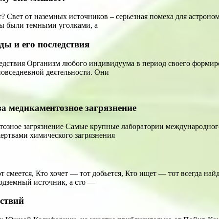
т? Свет от наземных источников – серьезная помеха для астрон
ры были темными уголками, а
ды и его последствия
ледствия Организм любого индивидуума в период своего формир
повседневной деятельности. Они
за медикаментозное загрязнение
тозное загрязнение Самые крупные лаборатории международного
жертвами химического загрязнения
 смеется, Кто хочет — тот добьется, Кто ищет — тот всегда найд
подземный источник, а сто —
дствий