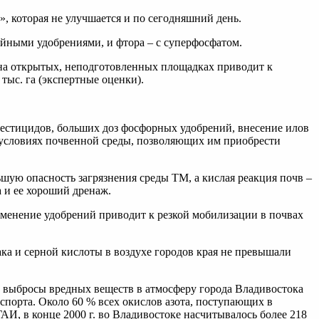
», которая не улучшается и по сегодняшний день.
йными удобрениями, и фтора – с суперфосфатом.
 на открытых, неподготовленных площадках приводит к
тыс. га (экспертные оценки).
пестицидов, больших доз фосфорных удобрений, внесение илов
 условиях почвенной среды, позволяющих им приобрести
ую опасность загрязнения среды ТМ, а кислая реакция почв –
 и ее хороший дренаж.
енение удобрений приводит к резкой мобилизации в почвах
ака и серной кислоты в воздухе городов края не превышали
е выбросы вредных веществ в атмосферу города Владивостока
нспорта. Около 60 % всех окислов азота, поступающих в
АИ, в конце 2000 г. во Владивостоке насчитывалось более 218