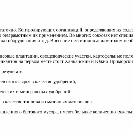
статочно. Контролирующих организаций, определяющих их соде
о безграмотным их применением. Во многих совхозах нет специ
ки оборудования и т. д. Внесение пестицидов авиаметодом нео
исовые плантации, овощеводческие участки, картофельные поля,
ксикантов на первом месте стоят Ханкайский и Южно-Приморск
результате:
ческого сырья в качестве удобрений;
ических и минеральных удобрений;
в качестве топлива и смазочных материалов.
ленного бытового мусора, имеют большое количество тяжелых ме