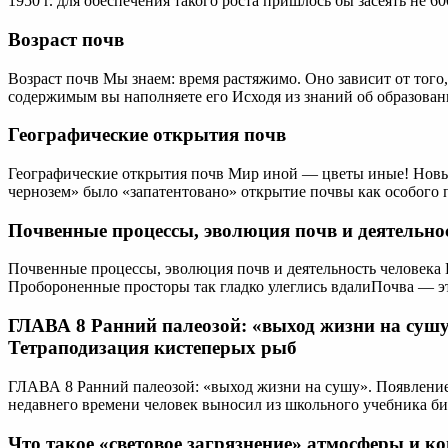
1950 г. для обеспечения такого роста пришлось бы засеять не 6
Возраст почв
Возраст почв Мы знаем: время растяжимо. Оно зависит от того
содержимым вы наполняете его Исходя из знаний об образова
Географические открытия почв
Географические открытия почв Мир иной — цветы иные! Новый 
чернозем» было «запатентовано» открытие почвы как особого 
Почвенные процессы, эволюция почв и деятельно
Почвенные процессы, эволюция почв и деятельность человека 
Пробороненные просторы так гладко улеглись вдалиПочва — эт
ГЛАВА 8 Ранний палеозой: «выход жизни на сушу
Тетраподизация кистеперых рыб
ГЛАВА 8 Ранний палеозой: «выход жизни на сушу». Появление
недавнего времени человек выносил из школьного учебника б
Что такое «световое загрязнение» атмосферы и к