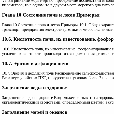
VI. Загрязнение моря нефтью: преодоление последствий В во
километров, то в одном, то в другом месте морского дна тихо с
Глава 10 Состояние почв и лесов Приморья
Глава 10 Состояние почв и лесов Приморья 10.1. Общая хара
транспорт, предприятия электроэнергетики и многочисленные 
10.6. Кислотность почв, их известкование, фосф
10.6. Кислотность почв, их известкование, фосфоритирование
усиление кислотности происходит из-за применения физиолог
10.7. Эрозия и дефляция почв
10.7. Эрозия и дефляция почв Распределение сельскохозяйств
Верхнеуссурийском ПХР, приурочена к уклонам более 3 и явля
Загрязнение воды и здоровье
Загрязнение воды и здоровье Вода может оказывать на здоровье
органолептическими свойствами, определяемыми цветом, вкусо
Загрязнение морей и океанов