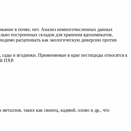
ржание в почве, нет. Анализ немногочисленных данных
ально построенных складов для хранения ядохимикатов,
бходимо расценивать как экологическую диверсию против
 сады и ягодники. Применяемые в крае пестициды относятся к
ий ПХР.
таллов, таких как свинец, кадмий, олово и др., что