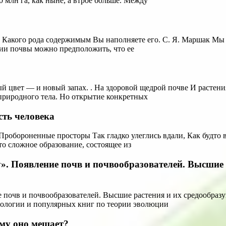
00 млн га, как ныне, а втрое больше. Между
, Какого рода содержимым Вы наполняете его. С. Я. Маршак Мы з
нии почвы можно предположить, что ее
цвет — и новый запах. . На здоровой щедрой почве И растения 
природного тела. Но открытие конкретных
сть человека
Пробороненные просторы Так гладко улеглись вдали, Как будто 
о сложное образование, состоящее из
». Появление почв и почвообразователей. Высшие 
 почв и почвообразователей. Высшие растения и их средообраз
иологии и популярных книг по теории эволюции
ому оно мешает?