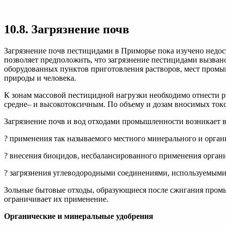
10.
8.
Загрязнение
10.8. Загрязнение почв
почв.
Современное
состояние
Загрязнение почв пестицидами в Приморье пока изучено недо
биосферы
позволяет предположить, что загрязнение пестицидами вызван
и
оборудованных пунктов приготовления растворов, мест промыв
экологическая
природы и человека.
политика
К зонам массовой пестицидной нагрузки необходимо отнести р
средне– и высокотоксичным. По объему и дозам вносимых то
Загрязнение почв и вод отходами промышленности возникает в 
? применения так называемого местного минерального и органи
? внесения биоцидов, несбалансированного применения орган
? загрязнения углеводородными соединениями, используемыми 
Зольные бытовые отходы, образующиеся после сжигания промыш
ограничивает их применение.
Органические и минеральные удобрения