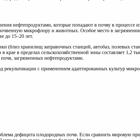
ения нефтепродуктами, которые попадают в почву в процессе их 
 почвенную микрофлору и животных. Особое место в загрязнени
е до 15–20 лет.
и (близ хранилищ заправочных станций, автобаз, полевых стано
 крае в пределах сельскохозяйственной зоны составляет 1,2 тыс.
 почв, загрязненных нефтепродуктами.
од рекультивации с применением адаптированных культур микро
лема дефицита плодородных почв. Если сравнить мировую проду