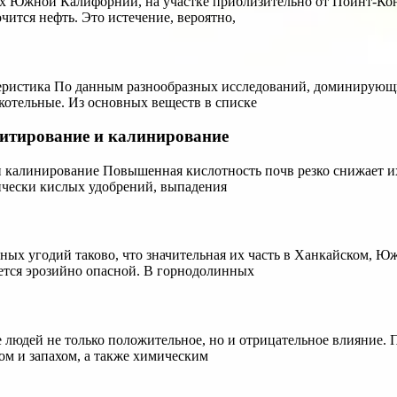
дах Южной Калифорнии, на участке приблизительно от Пойнт-К
очится нефть. Это истечение, вероятно,
ктеристика По данным разнообразных исследований, доминирую
котельные. Из основных веществ в списке
оритирование и калинирование
 и калинирование Повышенная кислотность почв резко снижает и
ически кислых удобрений, выпадения
енных угодий таково, что значительная их часть в Ханкайском,
ется эрозийно опасной. В горнодолинных
 людей не только положительное, но и отрицательное влияние. П
м и запахом, а также химическим