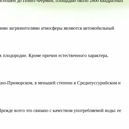
онсепшен до Пойнт-Фермин, площадью около 2600 квадратных
щими загрязнителями атмосферы являются автомобильный
х плодородие. Кроме причин естественного характера,
 Южно-Приморском, в меньшей степени в Среднеуссурийском и
режде всего это связано с качеством употребляемой воды: ее