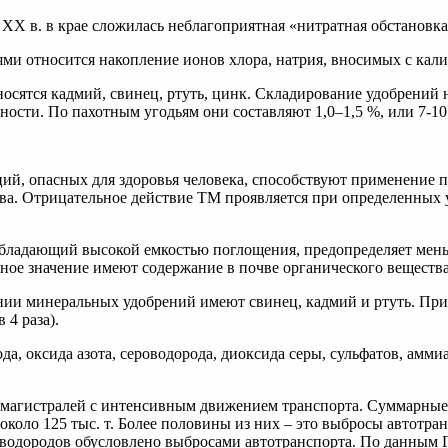
. ХХ в. в крае сложилась неблагоприятная «нитратная обстановка
и относится накопление ионов хлора, натрия, вносимых с кали
осятся кадмий, свинец, ртуть, цинк. Складирование удобрений
ости. По пахотным угодьям они составляют 1,0–1,5 %, или 7-10 
ий, опасных для здоровья человека, способствуют применение 
ва. Отрицательное действие ТМ проявляется при определенных
.
бладающий высокой емкостью поглощения, предопределяет меньш
ное значение имеют содержание в почве органического вещества
и минеральных удобрений имеют свинец, кадмий и ртуть. Прим
 4 раза).
а, оксида азота, сероводорода, диоксида серы, сульфатов, амми
втомагистралей с интенсивным движением транспорта. Суммарны
около 125 тыс. т. Более половины из них – это выбросы автотра
еводородов обусловлено выбросами автотранспорта. По данным Г