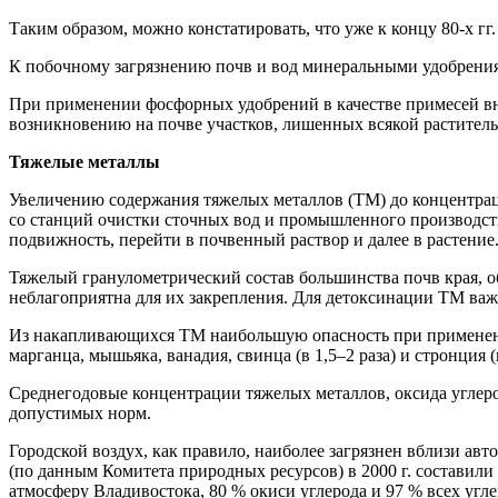
Таким образом, можно констатировать, что уже к концу 80-х гг
К побочному загрязнению почв и вод минеральными удобрениям
При применении фосфорных удобрений в качестве примесей вн
возникновению на почве участков, лишенных всякой растительн
Тяжелые металлы
Увеличению содержания тяжелых металлов (ТМ) до концентрац
со станций очистки сточных вод и промышленного производст
подвижность, перейти в почвенный раствор и далее в растение
Тяжелый гранулометрический состав большинства почв края, о
неблагоприятна для их закрепления. Для детоксинации ТМ важ
Из накапливающихся ТМ наибольшую опасность при применени
марганца, мышьяка, ванадия, свинца (в 1,5–2 раза) и стронция (в
Среднегодовые концентрации тяжелых металлов, оксида углерод
допустимых норм.
Городской воздух, как правило, наиболее загрязнен вблизи а
(по данным Комитета природных ресурсов) в 2000 г. составили 
атмосферу Владивостока, 80 % окиси углерода и 97 % всех угл