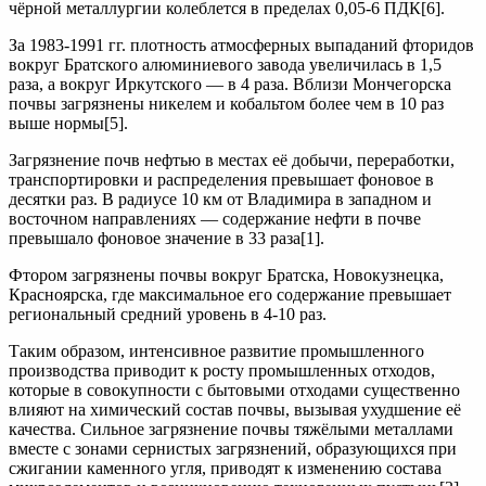
чёрной металлургии колеблется в пределах 0,05-6 ПДК[6].
За 1983-1991 гг. плотность атмосферных выпаданий фторидов
вокруг Братского алюминиевого завода увеличилась в 1,5
раза, а вокруг Иркутского — в 4 раза. Вблизи Мончегорска
почвы загрязнены никелем и кобальтом более чем в 10 раз
выше нормы[5].
Загрязнение почв нефтью в местах её добычи, переработки,
транспортировки и распределения превышает фоновое в
десятки раз. В радиусе 10 км от Владимира в западном и
восточном направлениях — содержание нефти в почве
превышало фоновое значение в 33 раза[1].
Фтором загрязнены почвы вокруг Братска, Новокузнецка,
Красноярска, где максимальное его содержание превышает
региональный средний уровень в 4-10 раз.
Таким образом, интенсивное развитие промышленного
производства приводит к росту промышленных отходов,
которые в совокупности с бытовыми отходами существенно
влияют на химический состав почвы, вызывая ухудшение её
качества. Сильное загрязнение почвы тяжёлыми металлами
вместе с зонами сернистых загрязнений, образующихся при
сжигании каменного угля, приводят к изменению состава