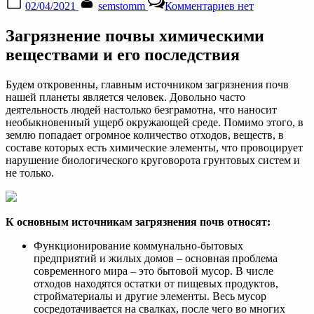
02/04/2021
semstomm
Комментариев
нет
on
записи
Источники
Загрязнение почвы химическими
загрязнения
почвы:
веществами и его последствия
что
загрязняет
Будем откровенны, главным источником загрязнения почв
почву
нашей планеты является человек. Довольно часто
и
деятельность людей настолько безграмотна, что наносит
что
необыкновенный ущерб окружающей среде. Помимо этого, в
с
землю попадает огромное количество отходов, веществ, в
этим
составе которых есть химические элементы, что провоцирует
делать?
нарушение биологического круговорота грунтовых систем и
не только.
К основным источникам загрязнения почв относят:
Функционирование коммунально-бытовых
предприятий и жилых домов – основная проблема
современного мира – это бытовой мусор. В числе
отходов находятся остатки от пищевых продуктов,
стройматериалы и другие элементы. Весь мусор
сосредотачивается на свалках, после чего во многих