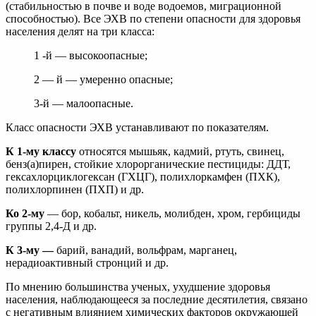
(стабильностью в почве и воде водоемов, миграционной
способностью). Все ЭХВ по степени опасности для здоровья
населения делят на три класса:
1 -й — высокоопасные;
2 — й — умеренно опасные;
3-й — малоопасные.
Класс опасности ЭХВ устанавливают по показателям.
К 1-му классу
относятся мышьяк, кадмий, ртуть, свинец,
бенз(а)пирен, стойкие хлорорганические пестициды: ДДТ,
гексахлорциклогексан (ГХЦГ), полихлоркамфен (ПХК),
полихлорпинен (ПХП) и др.
Ко 2-му
— бор, кобальт, никель, молибден, хром, гербициды
группы 2,4-Д и др.
К 3-му —
барий, ванадий, вольфрам, марганец,
нерадиоактивный стронций и др.
По мнению большинства ученых, ухудшение здоровья
населения, наблюдающееся за последние десятилетия, связано
с негативным влиянием химических факторов окружающей