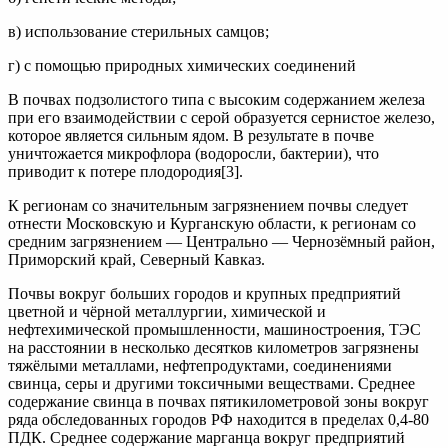
в) использование стерильных самцов;
г) с помощью природных химических соединений
В почвах подзолистого типа с высоким содержанием железа
при его взаимодействии с серой образуется сернистое железо,
которое является сильным ядом. В результате в почве
уничтожается микрофлора (водоросли, бактерии), что
приводит к потере плодородия[3].
К регионам со значительным загрязнением почвы следует
отнести Московскую и Курганскую области, к регионам со
средним загрязнением — Центрально — Чернозёмный район,
Приморский край, Северный Кавказ.
Почвы вокруг больших городов и крупных предприятий
цветной и чёрной металлургии, химической и
нефтехимической промышленности, машиностроения, ТЭС
на расстоянии в несколько десятков километров загрязнены
тяжёлыми металлами, нефтепродуктами, соединениями
свинца, серы и другими токсичными веществами. Среднее
содержание свинца в почвах пятикилометровой зоны вокруг
ряда обследованных городов РФ находится в пределах 0,4-80
ПДК. Среднее содержание марганца вокруг предприятий