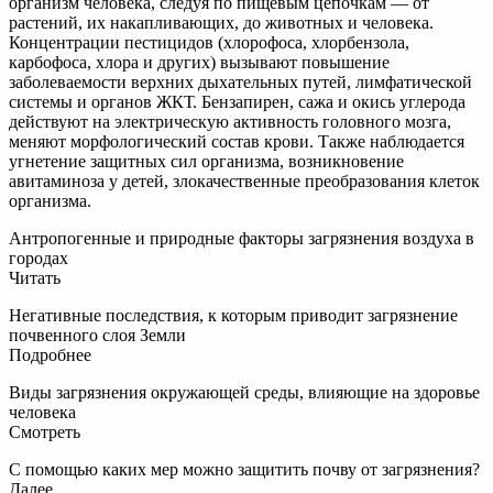
организм человека, следуя по пищевым цепочкам — от
растений, их накапливающих, до животных и человека.
Концентрации пестицидов (хлорофоса, хлорбензола,
карбофоса, хлора и других) вызывают повышение
заболеваемости верхних дыхательных путей, лимфатической
системы и органов ЖКТ. Бензапирен, сажа и окись углерода
действуют на электрическую активность головного мозга,
меняют морфологический состав крови. Также наблюдается
угнетение защитных сил организма, возникновение
авитаминоза у детей, злокачественные преобразования клеток
организма.
Антропогенные и природные факторы загрязнения воздуха в
городах
Читать
Негативные последствия, к которым приводит загрязнение
почвенного слоя Земли
Подробнее
Виды загрязнения окружающей среды, влияющие на здоровье
человека
Смотреть
С помощью каких мер можно защитить почву от загрязнения?
Далее