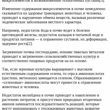
микроэлементов и возникновению техногенных пустынь[3].
Изменение содержания микроэлементов в почве немедленно
сказывается на здоровье травоядных животных и человека,
приводит к нарушению обмена веществ, вызывая различные
эндемические заболевания местного характера.
Например, недостаток йода в почве ведет к болезни
щитовидной железы, недостаток кальция в питьевой воде и
продуктах питания — к поражению суставов, их деформации,
задержке роста[2].
Загрязнение почвы пестицидами, ионами тяжелых металлов
приводит к загрязнению сельскохозяйственных культур и
соответственно пищевых продуктов на их основе.
Так, если зерновые культуры выращивают с высоким
естественным содержанием селена, то сера в аминокислотах
(цистеин, метионин) замещается селеном. Образовавшиеся
«селеновые» аминокислоты могут привести к отравлению
животных и человека.
Недостаток молибдена в почве приводит к накоплению в
растениях нитратов; в присутствии природных вторичных
аминов начинается последовательность реакций, которые
могут инициировать у теплокровных животных развитие