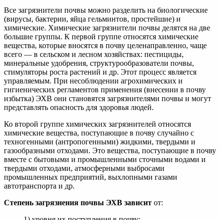
Все загрязнители почвы можно разделить на биологические
(вирусы, бактерии, яйца гельминтов, простейшие) и
химические. Химические загрязнители почвы делятся на две
большие группы. К первой группе относятся химические
вещества, которые вносятся в почву целенаправленно, чаще
всего — в сельском и лесном хозяйствах: пестициды,
минеральные удобрения, структурообразователи почвы,
стимуляторы роста растений и др. Этот процесс является
управляемым. При несоблюдении агрохимических и
гигиенических регламентов применения (внесении в почву
избытка) ЭХВ они становятся загрязнителями почвы и могут
представлять опасность для здоровья людей.
Ко второй группе химических загрязнителей относятся
химические вещества, поступающие в почву случайно с
техногенными (антропогенными) жидкими, твердыми и
газообразными отходами. Это вещества, поступающие в почву
вместе с бытовыми и промышленными сточными водами и
твердыми отходами, атмосферными выбросами
промышленных предприятий, выхлопными газами
автотранспорта и др.
Степень загрязнения почвы ЭХВ зависит
от:
1) уровня их поступления в почву;