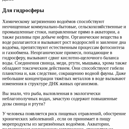
Для гидросферы
Химическому загрязнению водоёмов способствуют
неочищенные коммунально-бытовые, сельскохозяйственные и
промышленные стоки, направленные прямо в акватории, а
также разливы при добыче нефти. Органические вещества в
воде разлагаются и вызывают рост водорослей и заиление дна
водоёма, препятствуют естественным процессам фотосинтеза
и газообмена. Неорганические примеси, попадающие в
гидросферу, вызывают сдвиг кислотно-щелочного баланса
воды. Соединения свинца, меди, ртути, мышьяка, хрома также
обладают токсическим действием. Они способствуют гибели
планктона и, как следствие, сокращению водной фауны. Даже
небольшие концентрации тяжёлых металлов в воде вызывают
изменения в структуре ДНК живых организмов.
Вы знали, что рыба, выловленная в экологически
неблагополучных водах, зачастую содержит повышенные
дозы свинца и ртути?
У человека появляется риск пищевых отравлений, обострение
хронических заболеваний , если он принимает в пищу
морепродукты из загрязнённых водоёмов. Акватории,