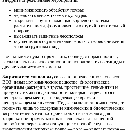
внедрить определенные мероприятия:
минимизировать обработку почвы;
чередовать высаживаемые культуры;
закреплять грунт с помощью корневой системы
растительности, формировать замкнутый растительный
покров;
высаживать защитные лесополосы;
осуществлять осушительные работы с целью снижения
уровня грунтовых вод.
Почвы также нужно промывать, соблюдая нормы полива,
распахивать поперек склонов и не использовать пестициды и
другие химические элементы.
Загрязнителями почвы,
согласно определению экспертов
ВОЗ, называют химические вещества, биологические
организмы (бактерии, вирусы, простейшие, гельминты) и
продукты их жизнедеятельности, которые встречаются в
ненадлежащем месте, в ненадлежащее время и в
ненадлежащем количестве. Под загрязнением почвы следует
понимать лишь то содержание химических и биологических
загрязнителей в ней, которое становится опасным для
здоровья при прямом контакте человека с загрязненной
почвой или через контактирующие с почвой среды, по
экологическим цепочкам: почва — вода — человек; почва —