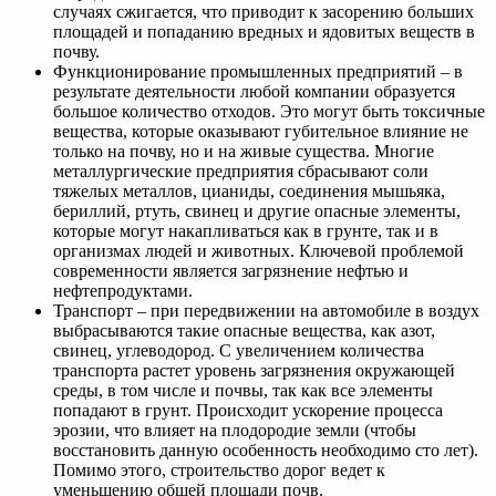
случаях сжигается, что приводит к засорению больших
площадей и попаданию вредных и ядовитых веществ в
почву.
Функционирование промышленных предприятий – в
результате деятельности любой компании образуется
большое количество отходов. Это могут быть токсичные
вещества, которые оказывают губительное влияние не
только на почву, но и на живые существа. Многие
металлургические предприятия сбрасывают соли
тяжелых металлов, цианиды, соединения мышьяка,
бериллий, ртуть, свинец и другие опасные элементы,
которые могут накапливаться как в грунте, так и в
организмах людей и животных. Ключевой проблемой
современности является загрязнение нефтью и
нефтепродуктами.
Транспорт – при передвижении на автомобиле в воздух
выбрасываются такие опасные вещества, как азот,
свинец, углеводород. С увеличением количества
транспорта растет уровень загрязнения окружающей
среды, в том числе и почвы, так как все элементы
попадают в грунт. Происходит ускорение процесса
эрозии, что влияет на плодородие земли (чтобы
восстановить данную особенность необходимо сто лет).
Помимо этого, строительство дорог ведет к
уменьшению общей площади почв.