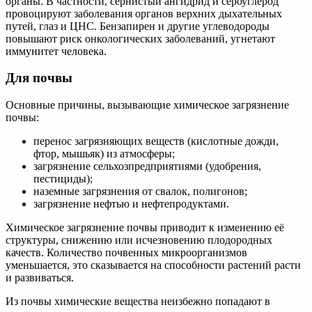
органы. В частности, сернистый ангидрид и сероуглерод
провоцируют заболевания органов верхних дыхательных
путей, глаз и ЦНС. Бензапирен и другие углеводороды
повышают риск онкологических заболеваний, угнетают
иммунитет человека.
Для почвы
Основные причины, вызывающие химическое загрязнение
почвы:
перенос загрязняющих веществ (кислотные дожди,
фтор, мышьяк) из атмосферы;
загрязнение сельхозпредприятиями (удобрения,
пестициды);
наземные загрязнения от свалок, полигонов;
загрязнение нефтью и нефтепродуктами.
Химическое загрязнение почвы приводит к изменению её
структуры, снижению или исчезновению плодородных
качеств. Количество почвенных микроорганизмов
уменьшается, это сказывается на способности растений расти
и развиваться.
Из почвы химические вещества неизбежно попадают в