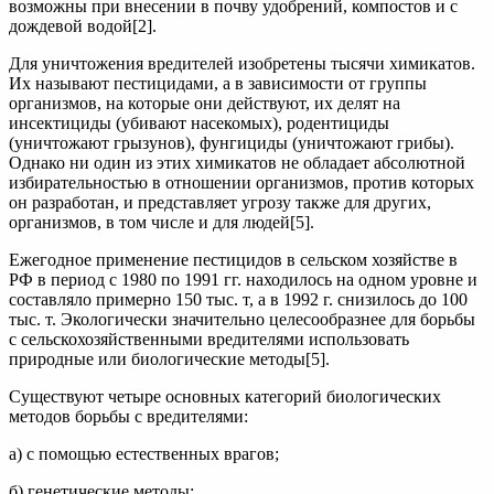
возможны при внесении в почву удобрений, компостов и с
дождевой водой[2].
Для уничтожения вредителей изобретены тысячи химикатов.
Их называют пестицидами, а в зависимости от группы
организмов, на которые они действуют, их делят на
инсектициды (убивают насекомых), родентициды
(уничтожают грызунов), фунгициды (уничтожают грибы).
Однако ни один из этих химикатов не обладает абсолютной
избирательностью в отношении организмов, против которых
он разработан, и представляет угрозу также для других,
организмов, в том числе и для людей[5].
Ежегодное применение пестицидов в сельском хозяйстве в
РФ в период с 1980 по 1991 гг. находилось на одном уровне и
составляло примерно 150 тыс. т, а в 1992 г. снизилось до 100
тыс. т. Экологически значительно целесообразнее для борьбы
с сельскохозяйственными вредителями использовать
природные или биологические методы[5].
Существуют четыре основных категорий биологических
методов борьбы с вредителями:
а) с помощью естественных врагов;
б) генетические методы;