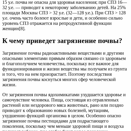
15 у.е. почва не опасна для здоровья населения; при СПЗ 16—
32 у.е. — приводит к некоторому заболеванию детей. На 25%
площади Москвы СПЗ > 32 у.е. (32—128 у.е.). При СПЗ > 128
у.е. очень часто болеют взрослые и дети, и особенно сильно
уровень СПЗ отражается на репродуктивной функции
женщин[8].
К чему приведет загрязнение почвы?
Загрязнение почвы радиоактивными веществами и другими
опасными элементами прямым образом связано со здоровьем
и благополучием человечества, поскольку все важное для
функционирования и жизни вещества мы получаем из грунта
и того, что на нем произрастает. Поэтому последствия
загрязнения почвы коснуться многих сфер человеческой
жизни.
От загрязнения почвы ядохимикатами ухудшается здоровье и
самочувствие человека. Пища, состоящая из отравленных
растений или нездорового мяса животных, рано или поздно
приводит к образованию новых болезней, мутациям,
ухудшению функций организма в целом. Особенно опасно
загрязнение почвы пестицидами для подрастающего
поколения, поскольку чем меньше здоровой пищи и воздуха