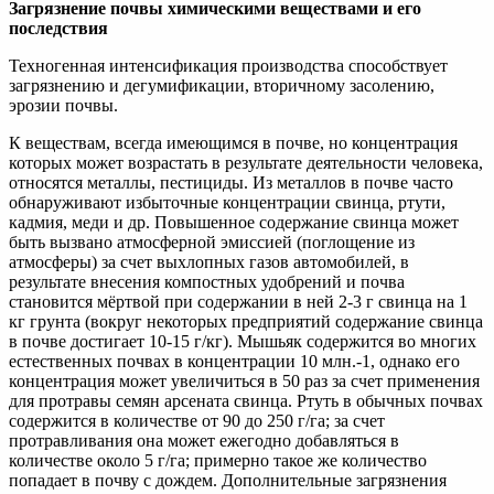
Загрязнение почвы химическими веществами и его
последствия
Техногенная интенсификация производства способствует
загрязнению и дегумификации, вторичному засолению,
эрозии почвы.
К веществам, всегда имеющимся в почве, но концентрация
которых может возрастать в результате деятельности человека,
относятся металлы, пестициды. Из металлов в почве часто
обнаруживают избыточные концентрации свинца, ртути,
кадмия, меди и др. Повышенное содержание свинца может
быть вызвано атмосферной эмиссией (поглощение из
атмосферы) за счет выхлопных газов автомобилей, в
результате внесения компостных удобрений и почва
становится мёртвой при содержании в ней 2-3 г свинца на 1
кг грунта (вокруг некоторых предприятий содержание свинца
в почве достигает 10-15 г/кг). Мышьяк содержится во многих
естественных почвах в концентрации 10 млн.-1, однако его
концентрация может увеличиться в 50 раз за счет применения
для протравы семян арсената свинца. Ртуть в обычных почвах
содержится в количестве от 90 до 250 г/га; за счет
протравливания она может ежегодно добавляться в
количестве около 5 г/га; примерно такое же количество
попадает в почву с дождем. Дополнительные загрязнения