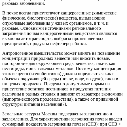
раковых заболеваний.
В почве всегда присутствуют канцерогенные (химические,
физические, биологические) вещества, вызывающие
опухолевые заболевания у живых организмов, в т. ч. и
раковые. Основными источниками регионального
загрязнения почвы канцерогенными веществами являются
выхлопы автотранспорта, выбросы промышленных
предприятий, продукты нефтепереработки.
Антропогенное вмешательство может влиять на повышение
концентрации природных веществ или вносить новые,
посторонние для окружающей среды вещества, такие, как
пестициды, ионы тяжелых металлов. Поэтому концентрация
этих веществ (ксенобиотиков) должна определяться как в
объектах окружающей среды (почве, воде, воздухе), так и в
пищевых продуктах. Предельно допустимые нормы на
присутствие остатков пестицидов в продуктах питания
различны в разных странах и зависят от характера экономики
(импорта-экспорта продовольствия), а также от привычной
структуры питания населения[7].
Земельные ресурсы Москвы подвержены загрязнению и
захламлению. Для характеристики загрязнения почвы введен
суммарный показатель загрязнения почвы (СПЗ): при СПЗ <