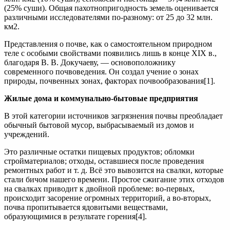
(25% суши). Общая пахотнопригодность земель оценивается
различными исследователями по-разному: от 25 до 32 млн.
км2.
Представления о почве, как о самостоятельном природном
теле с особыми свойствами появились лишь в конце XIX в.,
благодаря В. В. Докучаеву, — основоположнику
современного почвоведения. Он создал учение о зонах
природы, почвенных зонах, факторах почвообразования[1].
Жилые дома и коммунально-бытовые предприятия
В этой категории источников загрязнения почвы преобладает
обычный бытовой мусор, выбрасываемый из домов и
учреждений.
Это различные остатки пищевых продуктов; обломки
стройматериалов; отходы, оставшиеся после проведения
ремонтных работ и т. д. Всё это вывозится на свалки, которые
стали бичом нашего времени. Простое сжигание этих отходов
на свалках приводит к двойной проблеме: во-первых,
происходит засорение огромных территорий, а во-вторых,
почва пропитывается ядовитыми веществами,
образующимися в результате горения[4].