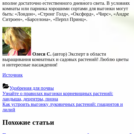
вполне достаточно естественного дневного света. В условиях
комнаты или парника хорошими сортами для выгонки могут
быть: «Лондон», «Стронг Голд», «Оксфорд», «Чирс», «Андре
Ситроен», «Барселона», «Перпл Принц».
Олеся С.
(автор) Эксперт в области
выращивания комнатных и садовых растений! Люблю цветы
и интересные насаждения!
Источник
Удобрения для почвы
Навигация
Previous
Узнайте о правилах выгонки корневищных растений:
Post:
ландыша, децентры, пиона
по
Next
Как устроить выгонку луковичных растений: гиацинтов и
записям
Post:
лилий
Похожие статьи