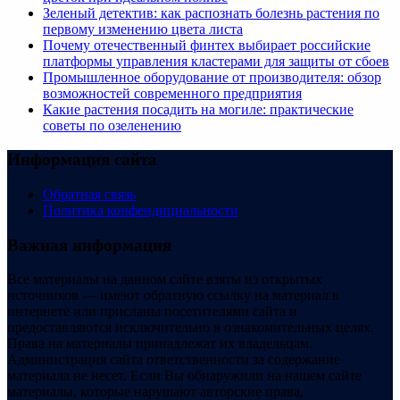
Зеленый детектив: как распознать болезнь растения по
первому изменению цвета листа
Почему отечественный финтех выбирает российские
платформы управления кластерами для защиты от сбоев
Промышленное оборудование от производителя: обзор
возможностей современного предприятия
Какие растения посадить на могиле: практические
советы по озеленению
Информация сайта
Обратная связь
Политика конфендициальности
Важная информация
Все материалы на данном сайте взяты из открытых
источников — имеют обратную ссылку на материал в
интернете или присланы посетителями сайта и
предоставляются исключительно в ознакомительных целях.
Права на материалы принадлежат их владельцам.
Администрация сайта ответственности за содержание
материала не несет. Если Вы обнаружили на нашем сайте
материалы, которые нарушают авторские права,