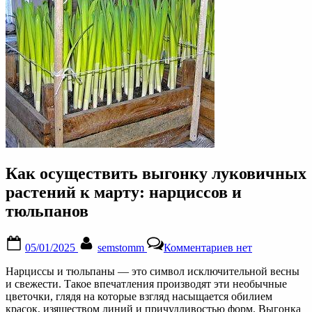
Как осуществить выгонку луковичных
растений к марту: нарциссов и
тюльпанов
Posted
By
к
05/01/2025
semstomm
Комментариев
нет
on
записи
Как
Нарциссы и тюльпаны — это символ исключительной весны
осуществить
и свежести. Такое впечатления производят эти необычные
выгонку
цветочки, глядя на которые взгляд насыщается обилием
луковичных
красок, изяществом линий и причудливостью форм. Выгонка