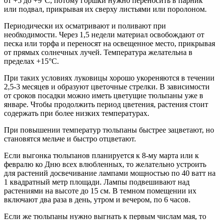
от +5 до +9°С, потому горшки нужно переносить в парник
или подвал, прикрывая их сверху листьями или поролоном.
Периодически их осматривают и поливают при
необходимости. Через 1,5 недели материал освобождают от
песка или торфа и переносят на освещенное место, прикрывая
от прямых солнечных лучей. Температура желательна в
пределах +15°С.
При таких условиях луковицы хорошо укореняются в течении
2,5-3 месяцев и образуют цветочные стрелки. В зависимости
от сроков посадки можно иметь цветущие тюльпаны уже в
январе. Чтобы продолжить период цветения, растения стоит
содержать при более низких температурах.
При повышении температур тюльпаны быстрее зацветают, но
становятся мельче и быстро отцветают.
Если выгонка тюльпанов планируется к 8-му марта или к
февралю ко Дню всех влюбленных, то желательно устроить
для растений досвечивание лампами мощностью по 40 ватт на
1 квадратный метр площади. Лампы подвешивают над
растениями на высоте до 15 см. В темном помещении их
включают два раза в день, утром и вечером, по 6 часов.
Если же тюльпаны нужно выгнать к первым числам мая, то