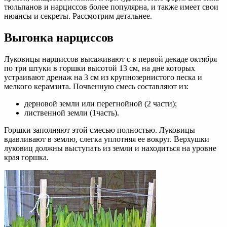
растений
тюльпанов и нарциссов более популярна, и также имеет свои
к
нюансы и секреты. Рассмотрим детальнее.
марту:
нарциссов
Выгонка нарциссов
и
тюльпанов
Луковицы нарциссов высаживают с в первой декаде октября
по три штуки в горшки высотой 13 см, на дне которых
устраивают дренаж на 3 см из крупнозернистого песка и
мелкого керамзита. Почвенную смесь составляют из:
дерновой земли или перегнойной (2 части);
лиственной земли (1часть).
Горшки заполняют этой смесью полностью. Луковицы
вдавливают в землю, слегка уплотняя ее вокруг. Верхушки
луковиц должны выступать из земли и находиться на уровне
края горшка.