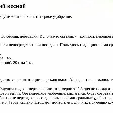
ий весной
ки, уже можно начинать первое удобрение.
 до сеяния, пересадки. Использую органику – компост, перепрев
й или непосредственной посадкой. Пользуюсь традиционными ср
.
а 1 м2.
зия): 20 г на 1 м2.
деляются по плантации, перекапывают. Альтернатива – экономич
 будущей грядки, перекапывают примерно за 2-3 дня по посадки. 
довой земли. Органическое удобрение, разлагаясь, будет согрева
 Уже после пересадки рассады применяю минеральные удобрения.
е 3-4 года, сильно истощают почвогрунт. Для них применяю комп