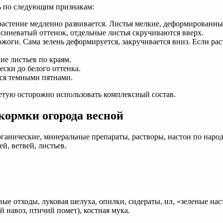
ь по следующим признакам:
 растение медленно развивается. Листья мелкие, деформированные
синеватый оттенок, отдельные листья скручиваются вверх.
жоги. Сама зелень деформируется, закручивается вниз. Если раст
ие листьев по краям.
ески до белого оттенка.
тся темными пятнами.
ветую осторожно использовать комплексный состав.
кормки огорода весной
рганические, минеральные препараты, растворы, настои по наро
й, ветвей, листьев.
вые отходы, луковая шелуха, опилки, сидераты, ил, «зеленые нас
 навоз, птичий помет), костная мука.