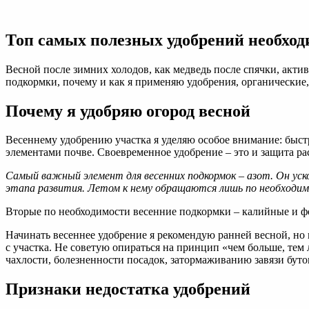
Какие
удобрения
нужны
Топ самых полезных удобрений необход
для
огорода
весной:
Весной после зимних холодов, как медведь после спячки, акт
топ
подкормки, почему и как я применяю удобрения, органические,
самых
полезных
Почему я удобряю огород весной
Весеннему удобрению участка я уделяю особое внимание: быст
элементами почве. Своевременное удобрение – это и защита ра
Самый важный элемент для весенних подкормок – азот. Он уск
этапа развития. Летом к нему обращаются лишь по необходим
Вторые по необходимости весенние подкормки – калийные и фо
Начинать весеннее удобрение я рекомендую ранней весной, но
с участка. Не советую опираться на принцип «чем больше, тем
чахлости, болезненности посадок, затормаживанию завязи бут
Признаки недостатка удобрений