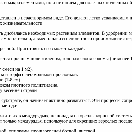
о- и макроэлементами, но и питанием для полезных почвенных б
едставлен в нерастворимом виде. Его делают легко усваиваемы
их жизнедеятельности.
ь дисбаланса необходимых растениям элементов. В удобрении мо
амостоятельно, а вместо навоза непонятного происхождения пер
ерегной. Приготовить его сможет каждый:
лается прочным полиэтиленом, толстым слоем соломы (не менее 1
 смеси на 1 м2).
за и торфа с необходимой прослойкой.
 (7-8 см).
зком плотного полиэтилена.
лу весенней страды.
 субстрате, он начинает активно разлагаться. Эти процессы со
х метода:
ожите их в междурядьях, не попадая на ореолы корневой системы
т только междурядья, используют для окрепших взрослых посадо
мой, опилками, прошлогодней ботвой, листвой.