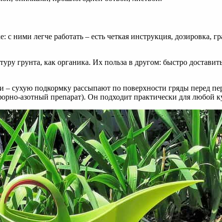
 с ними легче работать – есть четкая инструкция, дозировка, 
уру грунта, как органика. Их польза в другом: быстро достави
– сухую подкормку рассыпают по поверхности гряды перед пере
форно-азотный препарат). Он подходит практически для любой к