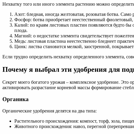
Нехватку того или иного элемента растению можно определит
Азот: бледная, иногда желтоватая, розоватая ботва. Само
Фосфор: ботва приобретает неестественный фиолетовый, 
Калий: по краям листовых пластин появляются будто бы о
плода.
Магний: о недостатке элемента свидетельствует пожелтен
Медь: листовая пластина неестественно бледнеет практич
Цинк: листва становится мелкой, заостренной, покрывае
Если трудно определить нехватку определенного элемента, со
Почему я выбрал эти удобрения для под
Секрет моего богатого урожая – комплексное удобрение. Это о
активировать разрастание корневой массы формирование стебле
Органика
Органические удобрения делятся на два типа:
Растительного происхождения: компост, торф, зола, пище
Животного происхождения: навоз, перегной (перепревший