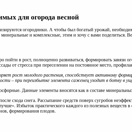
имых для огорода весной
ивизируются огородники. А чтобы был богатый урожай, необходи
 минеральные и комплексные, этим и хочу с вами поделиться. Ве
ро пойти в рост, полноценно развиваться, формировать завязи 
ссады от стресса при переселении на постоянное место, профил
оряет рост молодого растения, способствует активному формир
ости – при переизбытке элемента саженец уходит в ботву в ущ
сфорные. Данные элементы вносятся как в составе минеральных,
 после схода снега. Рассыпание средств поверх сугробов неэфф
 лучше». Избыток практического каждого из полезных веществ в 
онов, формирования плодов.