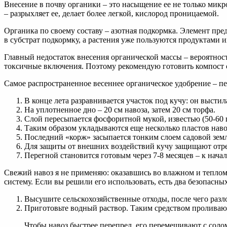
Внесение в почву органики – это насыщение ее не только микр
– разрыхляет ее, делает более легкой, кислород проницаемой.
Органика по своему составу – азотная подкормка. Элемент пр
в субстрат подкормку, а растения уже пользуются продуктами 
Главный недостаток внесения органической массы – вероятност
токсичные включения. Поэтому рекомендую готовить компост с
Самое распространенное весеннее органическое удобрение – п
В конце лета разравнивается участок под кучу: он высти
На уплотненное дно – 20 см навоза, затем 20 см торфа.
Слой пересыпается фосфоритной мукой, известью (50-60 г
Таким образом укладываются еще несколько пластов наво
Последний «корж» засыпается тонким слоем садовой земли
Для защиты от внешних воздействий кучу защищают отре
Перегной становится готовым через 7-8 месяцев – к нача
Свежий навоз я не применяю: оказавшись во влажном и теплом
систему. Если вы решили его использовать, есть два безопасны
Высушите сельскохозяйственные отходы, после чего разл
Приготовьте водный раствор. Таким средством проливаю
Чтобы навоз быстрее перепрел, его перемешивают с соло