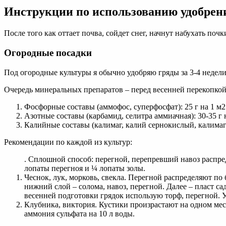
Инструкции по использованию удобрен
После того как оттает почва, сойдет снег, начнут набухать поч
Огородные посадки
Под огородные культуры я обычно удобряю гряды за 3-4 недели
Очередь минеральных препаратов – перед весенней перекопко
Фосфорные составы (аммофос, суперфосфат): 25 г на 1 м2
Азотные составы (карбамид, селитра аммиачная): 30-35 г н
Калийные составы (калимаг, калий сернокислый, калимагне
Рекомендации по каждой из культур:
. Сплошной способ: перегной, перепревший навоз распре
лопаты перегноя и ¼ лопаты золы.
Чеснок, лук, морковь, свекла. Перегной распределяют по
нижний слой – солома, навоз, перегной. Далее – пласт са
весенней подготовки грядок использую торф, перегной.
Клубника, виктория. Кустики произрастают на одном мест
аммония сульфата на 10 л воды.