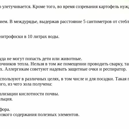
о улетучивается. Кроме того, во время созревания картофель ну
м. В междурядье, выдержав расстояние 5 сантиметров от стебле
нитрофоски в 10 литрах воды.
уда не могут попасть дети или животные.
очников тепла. Нельзя в том же помещении проводить сварку, та
ах. Аллергикам советуют надевать защитные очки и респиратор.
используют в различных целях, в том числе и для посадки. Така
го, из чего зола получена:
рализации кислотности почвы.
льция.
фора.
низкого содержания полезных элементов.