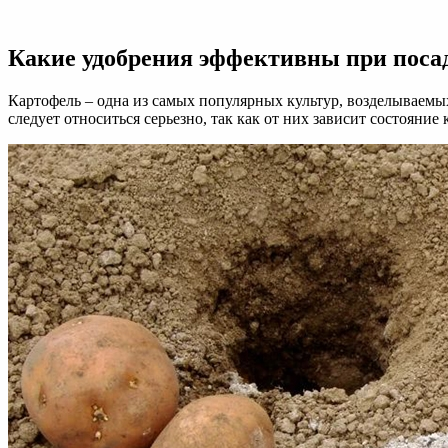
Лучшие
удобрения
для
Какие удобрения эффективны при поса
картофеля:
при
посадке
Картофель – одна из самых популярных культур, возделываемых
и
следует относиться серьезно, так как от них зависит состояние
после
нее