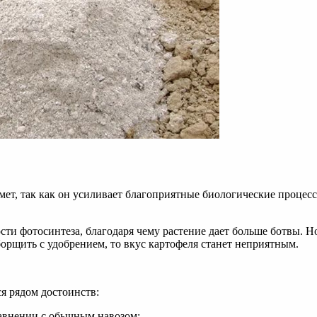
т, так как он усиливает благоприятные биологические процесс
ти фотосинтеза, благодаря чему растение дает больше ботвы. Но 
орщить с удобрением, то вкус картофеля станет неприятным.
ся рядом достоинств:
сравнении с обычным навозом;