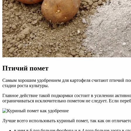
Птичий помет
Самым хорошим удобрением для картофеля считают птичий поме
стадии роста культуры.
Главное действие такой подкормки состоит в усилении активнос
ограничиваться исключительно пометом не следует. Если переб
Лучше всего использовать куриный помет, так как он отличает
в нем в 6 раз больше фосфора и в 4 раза больше азота в 