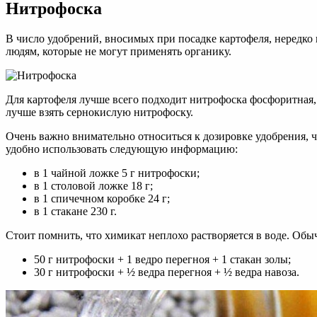
Нитрофоска
В число удобрений, вносимых при посадке картофеля, нередко 
людям, которые не могут применять органику.
Для картофеля лучше всего подходит нитрофоска фосфоритная, 
лучше взять сернокислую нитрофоску.
Очень важно внимательно относиться к дозировке удобрения, чт
удобно использовать следующую информацию:
в 1 чайной ложке 5 г нитрофоски;
в 1 столовой ложке 18 г;
в 1 спичечном коробке 24 г;
в 1 стакане 230 г.
Стоит помнить, что химикат неплохо растворяется в воде. Об
50 г нитрофоски + 1 ведро перегноя + 1 стакан золы;
30 г нитрофоски + ½ ведра перегноя + ½ ведра навоза.