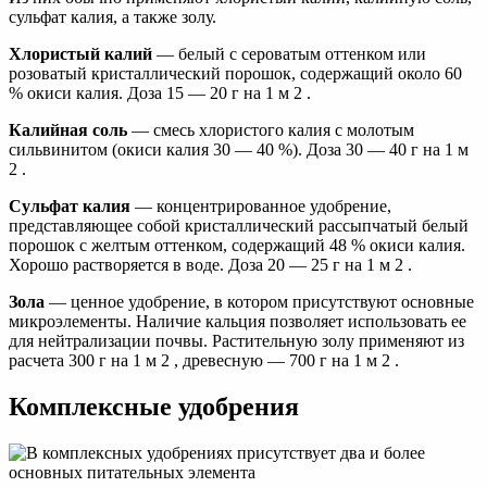
сульфат калия, а также золу.
Хлористый калий
— белый с сероватым оттенком или
розоватый кристаллический порошок, содержащий около 60
% окиси калия. Доза 15 — 20 г на 1 м 2 .
Калийная соль
— смесь хлористого калия с молотым
сильвинитом (окиси калия 30 — 40 %). Доза 30 — 40 г на 1 м
2 .
Сульфат калия
— концентрированное удобрение,
представляющее собой кристаллический рассыпчатый белый
порошок с желтым оттенком, содержащий 48 % окиси калия.
Хорошо растворяется в воде. Доза 20 — 25 г на 1 м 2 .
Зола
— ценное удобрение, в котором присутствуют основные
микроэлементы. Наличие кальция позволяет использовать ее
для нейтрализации почвы. Растительную золу применяют из
расчета 300 г на 1 м 2 , древесную — 700 г на 1 м 2 .
Комплексные удобрения