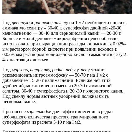
Под
цветную
и
раннюю капусту
на 1 м2 необходимо вносить
аммиачную селитру – 30-40 г, суперфосфат двойной -20-30,
калимагнезию — 30-40 или сернокислый калий — 20-30 г.
Борные и молибденовые микроудобрения целесообразно
использовать при выращивании рассады, опрыскивая 0,02%-
ым раствором борной кислоты при появлении всходов и
0,02%-ым раствором молибденово-кислого аммония в фазу 2-
4-х настоящих листьев.
Под
морковь, петрушку, редис, редьку, репу
можно
рекомендовать нитроаммофоску — 50-70 г на 1 м2 с
добавлением 15-20 г калимагнезии. Если же нет этих
удобрений, можно внести смесь из 20-30 г аммиачной
селитры, 30-40 г суперфосфата и 20 -30 г хлористого калия.
Под свеклу нормы азотных удобрений должны быть
несколько выше.
При посеве
корнеплодов
дает эффект внесение в рядки
небольшого количества простого гранулированного
суперфосфата из расчета 5-10 г на I м2.