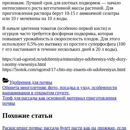
признакам. Лучший срок для азотных подкормок — начало
интенсивного роста вегетативной массы растений. Для
приготовления раствора берут 10-15 г аммиачной селитры
или 10 г мочевины на 10 л воды.
В начале цветения томатов (особенно первой кисти) и
огурцов часто требуется фосфорная подкормка, которая
повышает урожайность и скороспелость плодов. Для этого
используют 0,5%-ую вытяжку из простого суперфосфата (100
г его настаивают в течение нескольких дней в 20 л воды).
https://cad-ogorod.ru/udobreniya/mineralnye-udobreniya-vidy-dozy-
i-normy-vneseniya.html
https://5sotok.com/ogorod/17-chto-my-znaem-ob-udobreniyax.html
Удобрения для почвы
Навигация
Previous
Обриета многолетняя: фото, посадка и уход, особенности
Post:
выращивания в открытом грунте.
по
Next
Торф для рассады как основной материал приготовления
записям
Post:
почвы
Похожие статьи
Раскисление почвы: рассада будет расти как на дрожжах, если