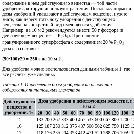
содержание в нем действующего вещества — той части
удобрения, которую используют растения. Поскольку нормы и
дозы удобрений указывают в действующем веществе, нужно
знать, как пересчитать дозу удобрения с действующего
вещества на конкретный вид имеющегося удобрения.
Например, на 10 м 2 рекомендуется внести 50 г фосфора (в
действующем веществе — Р
О
). При наличии
2
5
гранулированного суперфосфата с содержанием 20 % Р
О
2
5
доза его составит:
(50·100)/20 = 250 г на 10 м 2
.
Для удобства можно воспользоваться данными таблицы 1, где
все расчеты уже сделаны.
Таблица 1. Определение дозы удобрения на основании
содержания питательных элементов
Доза удобрения в действующем веществе, г 
Действующего
10 м 2
вещества в
удобрении, %
20
30
40
50
60
70
80
90
100
120
180
15
133
200
267
333
400
467
533
600
667
800
1200
1
16
125
187
250
312
375
437
500
562
625
750
1125
1
17
118
176
235
294
353
412
471
529
588
706
1059
1