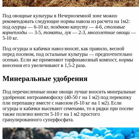
Под овощные культуры в Нечерноземной зоне можно
рекомендовать следующие нормы навоза из расчета на 1м2:
под
огурцы
— 6-10 кг,
позднюю капусту
— 4-6,
столовые
корнеплоды
— 3-5,
томаты, лук
— 2-3,
многолетние овощи
—
5-10 кг.
Под огурцы и кабачки навоз вносят, как правило, весной
перед посевом, под остальные культуры — предпочтительно
осенью. Если же применяют торфонавозный компост, нормы
внесения его увеличивают в 1,5-2 раза.
Минеральные удобрения
Под перечисленные ниже овощи лучше вносить минеральные
удобрения: нитроаммофоску (40-50 г на 1 м2) под перекопку
пли перепашку вместе с навозом (6-10 кг на 1 м2). Если
огурцы и кабачки высевают семенами, то в рядки при посеве
также полезно внести 5-10 г на 1 м2 простого
гранулированного суперфосфата.