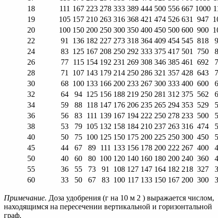
18
111
167
223
278
333
389
444
500
556
667
1000
1
19
105
157
210
263
316
368
421
474
526
631
947
1
20
100
150
200
250
300
350
400
450
500
600
900
1
22
91
136
182
227
273
318
364
409
454
545
818
24
83
125
167
208
250
292
333
375
417
501
750
26
77
115
154
192
231
269
308
346
385
461
692
28
71
107
143
179
214
250
286
321
357
428
643
30
68
100
133
166
200
233
267
300
333
400
600
32
64
94
125
156
188
219
250
281
312
375
562
34
59
88
118
147
176
206
235
265
294
353
529
36
56
83
111
139
167
194
222
250
278
233
500
38
53
79
105
132
158
184
210
237
263
316
474
40
50
75
100
125
150
175
200
225
250
300
450
45
44
67
89
111
133
156
178
200
222
267
400
50
40
60
80
100
120
140
160
180
200
240
360
55
36
55
73
91
108
127
147
164
182
218
327
60
33
50
67
83
100
117
133
150
167
200
300
Примечание.
Доза удобрения (г на 10 м 2 ) выражается числом,
находящимся на пересечении вертикальной и горизонтальной
граф.