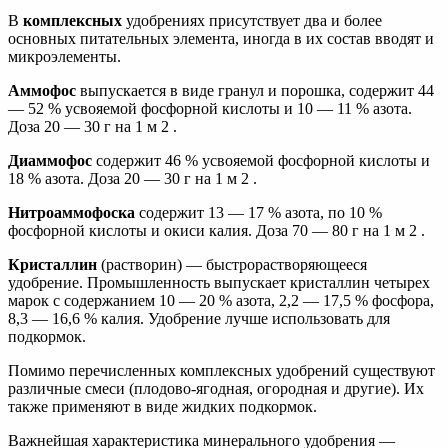
В
комплексных
удобрениях присутствует два и более
основных питательных элемента, иногда в их состав вводят и
микроэлементы.
Аммофос
выпускается в виде гранул и порошка, содержит 44
— 52 % усвояемой фосфорной кислоты и 10 — 11 % азота.
Доза 20 — 30 г на 1 м 2 .
Диаммофос
содержит 46 % усвояемой фосфорной кислоты и
18 % азота. Доза 20 — 30 г на 1 м 2 .
Нитроаммофоска
содержит 13 — 17 % азота, по 10 %
фосфорной кислоты и окиси калия. Доза 70 — 80 г на 1 м 2 .
Кристаллин
(растворин) — быстрорастворяющееся
удобрение. Промышленность выпускает кристаллин четырех
марок с содержанием 10 — 20 % азота, 2,2 — 17,5 % фосфора,
8,3 — 16,6 % калия. Удобрение лучше использовать для
подкормок.
Помимо перечисленных комплексных удобрений существуют
различные смеси (плодово-ягодная, огородная и другие). Их
также применяют в виде жидких подкормок.
Важнейшая характеристика минерального удобрения —