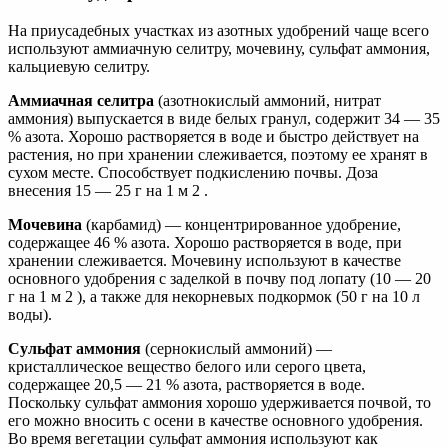
На приусадебных участках из азотных удобрений чаще всего
используют аммиачную селитру, мочевину, сульфат аммония,
кальциевую селитру.
Аммиачная селитра
(азотнокислый аммоний, нитрат
аммония) выпускается в виде белых гранул, содержит 34 — 35
% азота. Хорошо растворяется в воде и быстро действует на
растения, но при хранении слеживается, поэтому ее хранят в
сухом месте. Способствует подкислению почвы. Доза
внесения 15 — 25 г на 1 м 2 .
Мочевина
(карбамид) — концентрированное удобрение,
содержащее 46 % азота. Хорошо растворяется в воде, при
хранении слеживается. Мочевину используют в качестве
основного удобрения с заделкой в почву под лопату (10 — 20
г на 1 м 2 ), а также для некорневых подкормок (50 г на 10 л
воды).
Сульфат аммония
(сернокислый аммоний) —
кристаллическое вещество белого или серого цвета,
содержащее 20,5 — 21 % азота, растворяется в воде.
Поскольку сульфат аммония хорошо удерживается почвой, то
его можно вносить с осени в качестве основного удобрения.
Во время вегетации сульфат аммония используют как