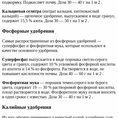
подкормку. Подкисляет почву. Доза 30 — 40 г на 1 м 2 .
Кальциевая селитра
(нитрат кальция, азотнокислый
кальций) — щелочное удобрение, выпускаемое в виде гранул,
содержит 15,5 % азота. Доза 30 — 50 г на 1 м 2 .
Фосфорные удобрения
Самые распространенные из фосфорных удобрений —
суперфосфат и фосфоритная мука, которые используют в
качестве основного удобрения.
Суперфосфат
выпускается в виде порошка светло-серого
цвета и гранул, содержит 10 % усвояемой фосфорной кислоты
из апатита и 14 % из фосфорита. Растворяется в воде, не
повышает кислотности почвы. Доза 40 — 60 г на 1 м 2 .
Фосфоритная мука
— порошок темно-серого или бурого
цвета, содержит 19 — 30 % растворимой фосфорной кислоты,
плохо растворяется в воде. Фосфоритную муку нельзя вносить
в одни сроки с известью. Доза 30 — 40 г на 1 м 2 .
Калийные удобрения
Из них обычно применяют хлористый калий, калийную соль,