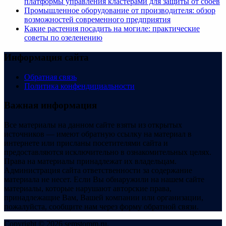
платформы управления кластерами для защиты от сбоев
Промышленное оборудование от производителя: обзор
возможностей современного предприятия
Какие растения посадить на могиле: практические
советы по озеленению
Информация сайта
Обратная связь
Политика конфендициальности
Важная информация
Все материалы на данном сайте взяты из открытых
источников — имеют обратную ссылку на материал в
интернете или присланы посетителями сайта и
предоставляются исключительно в ознакомительных целях.
Права на материалы принадлежат их владельцам.
Администрация сайта ответственности за содержание
материала не несет. Если Вы обнаружили на нашем сайте
материалы, которые нарушают авторские права,
принадлежащие Вам, Вашей компании или организации,
пожалуйста, сообщите нам через форму обратной связи.
Copyright © 2026 semstomm.ru.