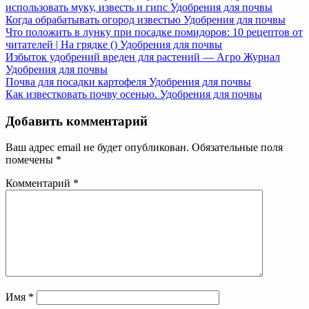
использовать муку, известь и гипс
Удобрения для почвы
Когда обрабатывать огород известью
Удобрения для почвы
Что положить в лунку при посадке помидоров: 10 рецептов от
читателей | На грядке ()
Удобрения для почвы
Избыток удобрений вреден для растений — Агро Журнал
Удобрения для почвы
Почва для посадки картофеля
Удобрения для почвы
Как известковать почву осенью.
Удобрения для почвы
Добавить комментарий
Ваш адрес email не будет опубликован.
Обязательные поля
помечены
*
Комментарий
*
Имя
*