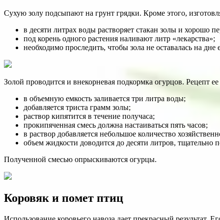
Сухую золу подсыпают на грунт грядки. Кроме этого, изготовля
в десяти литрах воды растворяет стакан золы и хорошо п
под корень одного растения наливают литр «лекарства»;
необходимо проследить, чтобы зола не оставалась на дне 
Золой проводится и внекорневая подкормка огурцов. Рецепт ее
в объемную емкость заливается три литра воды;
добавляется триста грамм золы;
раствор кипятится в течение получаса;
прокипяченная смесь должна настаиваться пять часов;
в раствор добавляется небольшое количество хозяйственн
объем жидкости доводится до десяти литров, тщательно 
Полученной смесью опрыскиваются огурцы.
Коровяк и помет птиц
Использование коровьего навоза дает прекрасный результат. Ег