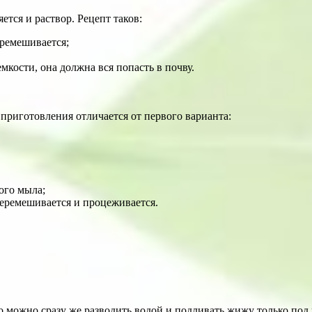
ется и раствор. Рецепт таков:
еремешивается;
емкости, она должна вся попасть в почву.
 приготовления отличается от первого варианта:
ого мыла;
перемешивается и процеживается.
о можно сразу же разводить водой и подливать жижу только под 