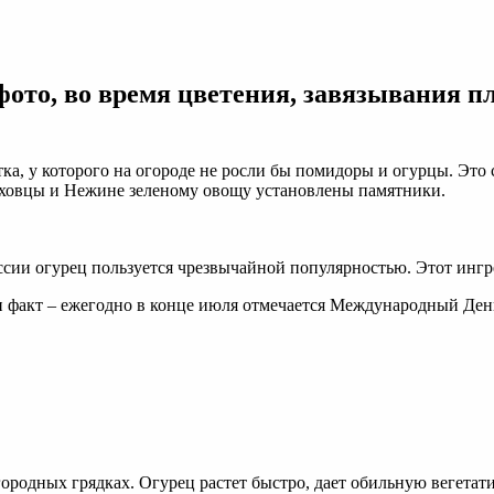
ото, во время цветения, завязывания пло
тка, у которого на огороде не росли бы помидоры и огурцы. Эт
 Луховцы и Нежине зеленому овощу установлены памятники.
России огурец пользуется чрезвычайной популярностью. Этот инг
н факт – ежегодно в конце июля отмечается Международный Ден
ородных грядках. Огурец растет быстро, дает обильную вегетати