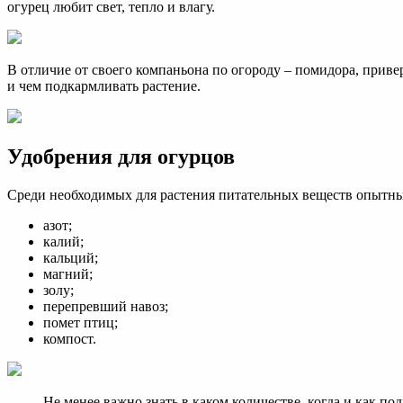
огурец любит свет, тепло и влагу.
В отличие от своего компаньона по огороду – помидора, приве
и чем подкармливать растение.
Удобрения для огурцов
Среди необходимых для растения питательных веществ опытн
азот;
калий;
кальций;
магний;
золу;
перепревший навоз;
помет птиц;
компост.
Не менее важно знать в каком количестве, когда и как по