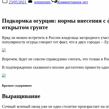
23/05/2021
semstomm
Комментариев
нет
on
записи
Подкормка
огурцов:
какие
Подкормка огурцов: нормы внесения с ф
удобрения
и
открытом грунте
когда
использовать?
Вряд ли можно встретить в России владельца загородного учас
Фото,
популярности огурца говорит тот факт, что в двух городах –
чем
подкормить,
золой,
дрожжами,
Впрочем, будет не совсем справедливо считать, что только в 
йодом,
бором
В подтверждении сказанного вполне достаточно привести оди
(схема
внесения
подкормки)
Краткое содержимое
Выращивание
Сочный зеленый овощ уже не одно столетие произрастает на ог