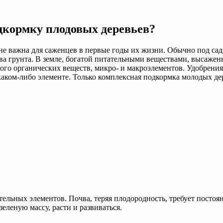
дкормку плодовых деревьев?
 важна для саженцев в первые годы их жизни. Обычно под сады
а грунта. В земле, богатой питательными веществами, высажен
ного органических веществ, микро- и макроэлементов. Удобрени
каком-либо элементе. Только комплексная подкормка молодых де
тельных элементов. Почва, теряя плодородность, требует посто
еленую массу, расти и развиваться.