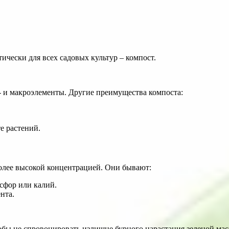
ически для всех садовых культур – компост.
- и макроэлементы. Другие преимущества компоста:
е растений.
олее высокой концентрацией. Они бывают:
сфор или калий.
нта.
бы не спровоцировать излишне бурного нарастания зеленой масс