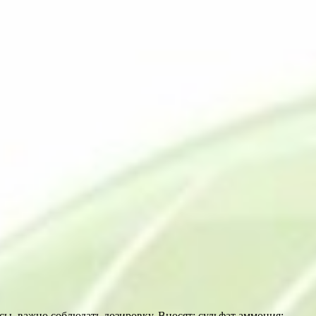
ы, важно соблюдать дозировку. Вносят: сульфат аммония;