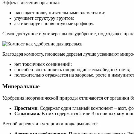
Эффект внесения органики:
насыщает почву питательными элементами;
улучшает структуру грунтов;
активизирует почвенную микрофлору.
Самое доступное и универсальное удобрение, подходящее практ
Благодаря компосту, плодовые деревья лучше усваивают микро
нет токсичных соединений;
способен восстановить плодородие самых бедных почв;
положительно отражается на здоровье, росте и иммунитет
Минеральные
Удобрения неорганической природы отличаются от органики б
Простыми.
Содержат один главный компонент – азот, фо
Сложными.
В них содержатся 2 или 3 основных компоне
Весной деревья и кустарники подкармливают:
Азотными удобрениями.
Применяют в начале весны. Что