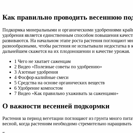
Режим
внесения
удобрений
Как правильно проводить весеннюю по
для
плодовых
растений:
Подкормка минеральными и органическими удобрениями крайне
от
удобрения является единственным способом повышения качеств
саженца
развиваются. На начальном этапе роста растения поглощают м
до
разнообразными, чтобы растения не испытывали недостатка в 
плодового
дальнейшем скажется на их плодоношении и качестве урожая.
сада
на
1 Чего не хватает саженцам
2 Видео «Полезные советы по удобрению»
3 Азотные удобрения
4 Фосфор-калийные смеси
5 Средства на основе органических веществ
6 Удобрение компостом
7 Видео «Как правильно ухаживать за саженцами»
О важности весенней подкормки
Растения за период вегетации поглощают из грунта много пита
весной, когда растениям необходимо стремительно наращивать з