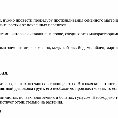
й, нужно провести процедуру протравливания семенного материа
ить ростки от почвенных паразитов.
тами, которые оказавшись в почве, соединяются малорастворим
 элементами, как железо, медь, кобальт, йод, молибден, марган
тах
а кислых, легких песчаных и солонцеватых. Высокая кислотност
ятный для овоща грунт, его необходимо произвестковать, то есть
инистых почвах, влагоемких и богатых гумусом. Необходимо точ
йствует отрицательно на растения.