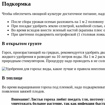
Подкормка
Чтобы обеспечить овощной культуре достаточное питание, над
После сбора урожая осенью разложить на 1 м 2 половину
При посадке удобрить землю селитрой, калийной солью, 
Во время всходов внести зеленый настой (крапива плюс 
При цветении подкормить нитрофоской (1 столовая ложка 
В открытом грунте
Горох, произрастающий на грядках, рекомендуется удобрять два
жидкого удобрения и разводят на 10 литров воды. На 1 м 2 рас
природным стимулятором. Процедуру надо проводить в не солн
В теплице
Во время выращивания гороха под пленкой, надо подкармливат
появления завязей плодов.
Внимание! Листья гороха любит поедать тля, поэтому 
уничтожать больное растение, так как инфекция быст