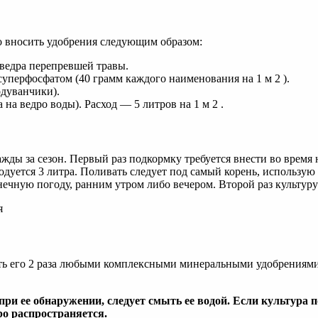
о вносить удобрения следующим образом:
 ведра перепревшей травы.
суперфосфатом (40 грамм каждого наименования на 1 м 2 ).
одуванчики).
на ведро воды). Расход — 5 литров на 1 м 2 .
жды за сезон. Первый раз подкормку требуется внести во время 
ходуется 3 литра. Поливать следует под самый корень, использу
ечную погоду, ранним утром либо вечером. Второй раз культур
ь его 2 раза любыми комплексными минеральными удобрениями. 
при ее обнаружении, следует смыть ее водой. Если культура 
ро распространяется.