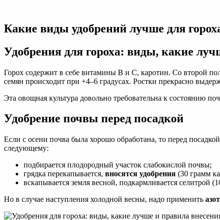
Удобрения
для
гороха:
Какие виды удобрений лучше для гороха
виды,
какие
лучше
Удобрения для гороха: виды, какие луч
и
правила
Горох содержит в себе витамины B и C, каротин. Со второй по
внесения
семян происходит при +4–6 градусах. Ростки прекрасно выдерж
Эта овощная культура довольно требовательна к состоянию п
Удобрение почвы перед посадкой
Если с осени почва была хорошо обработана, то перед посадкой
следующему:
подбирается плодородный участок слабокислой почвы;
грядка перекапывается,
вносятся удобрения
(30 грамм ка
вскапывается земля весной, подкармливается селитрой (10
Но в случае наступления холодной весны, надо применить
азо