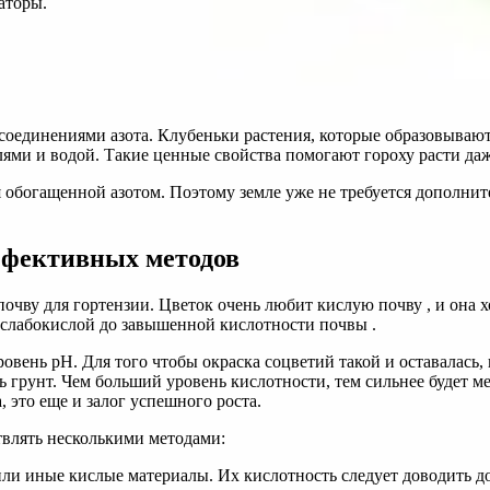
аторы.
оединениями азота. Клубеньки растения, которые образовывают
лями и водой. Такие ценные свойства помогают гороху расти да
я обогащенной азотом. Поэтому земле уже не требуется дополнит
ффективных методов
почву для гортензии. Цветок очень любит кислую почву , и она
т слабокислой до завышенной кислотности почвы .
уровень pH. Для того чтобы окраска соцветий такой и оставалас
 грунт. Чем больший уровень кислотности, тем сильнее будет мен
, это еще и залог успешного роста.
влять несколькими методами:
или иные кислые материалы. Их кислотность следует доводить д