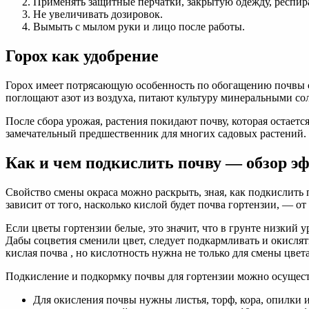
Применять защитные перчатки, закрытую одежду, респир
Не увеличивать дозировок.
Вымыть с мылом руки и лицо после работы.
Горох как удобрение
Горох имеет потрясающую особенность по обогащению почвы с
поглощают азот из воздуха, питают культуру минеральными со
После сбора урожая, растения покидают почву, которая остаетс
замечательный предшественник для многих садовых растений.
Как и чем подкислить почву — обзор э
Свойство смены окраса можно раскрыть, зная, как подкислить 
зависит от того, насколько кислой будет почва гортензии, — о
Если цветы гортензии белые, это значит, что в грунте низкий 
Дабы соцветия сменили цвет, следует подкармливать и окислять
кислая почва , но кислотность нужна не только для смены цвета
Подкисление и подкормку почвы для гортензии можно осущест
Для окисления почвы нужны листья, торф, кора, опилки 