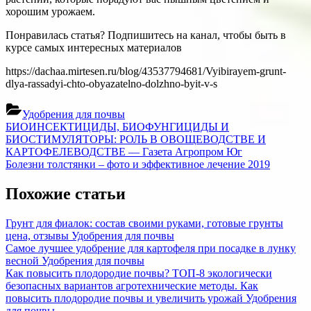
хорошим урожаем.
Понравилась статья? Подпишитесь на канал, чтобы быть в
курсе самых интересных материалов
https://dachaa.mirtesen.ru/blog/43537794681/Vyibirayem-grunt-
dlya-rassadyi-chto-obyazatelno-dolzhno-byit-v-s
Удобрения для почвы
Навигация
Previous
БИОИНСЕКТИЦИДЫ, БИОФУНГИЦИДЫ И
Post:
БИОСТИМУЛЯТОРЫ: РОЛЬ В ОВОЩЕВОДСТВЕ И
по
КАРТОФЕЛЕВОДСТВЕ — Газета Агропром Юг
записям
Next
Болезни толстянки – фото и эффективное лечение 2019
Post:
Похожие статьи
Грунт для фиалок: состав своими руками, готовые грунты
цена, отзывы
Удобрения для почвы
Самое лучшее удобрение для картофеля при посадке в лунку
весной
Удобрения для почвы
Как повысить плодородие почвы? ТОП-8 экологически
безопасных вариантов агротехнические методы. Как
повысить плодородие почвы и увеличить урожай
Удобрения
для почвы