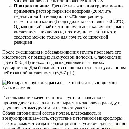
микроволновую печь или пролейте кипятком.
Протравливание
. Для обеззараживания грунта можно
применять раствор перекиси водорода (20 мл 3%
перекиси на 1 л воды) или 0,2%-ный раствор
перманганата калия (t воды должна составлять 60-70°С).
Однако не забывайте, что перманганат калия повышает
кислотность почвосмеси, поэтому использовать это
средство можно только для грунта со щелочной
реакцией.
После смешивания и обеззараживания грунта проверьте его
кислотность с помощью лакмусовой полоски. Слабокислый
грунт (5-6 pH) подходит для выращивания ягодных
кустарников. Для большинства овощных культур нужна почва
нейтральной кислотности (6,5-7 pH).
Использование качественного грунта от надежного
производителя позволит вам вырастить здоровую рассаду и
улучшить структуру земли на своем участке.
Сбалансированный состав почвы, влагоемкость и
воздухопроницаемость, отсутствие патогенной микрофлоры –
все это поможет создать благоприятные условия для развития
растений, которые порадуют вас пышным цветением и