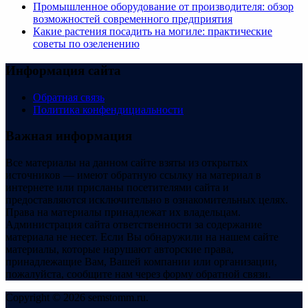
Промышленное оборудование от производителя: обзор
возможностей современного предприятия
Какие растения посадить на могиле: практические
советы по озеленению
Информация сайта
Обратная связь
Политика конфендициальности
Важная информация
Все материалы на данном сайте взяты из открытых
источников — имеют обратную ссылку на материал в
интернете или присланы посетителями сайта и
предоставляются исключительно в ознакомительных целях.
Права на материалы принадлежат их владельцам.
Администрация сайта ответственности за содержание
материала не несет. Если Вы обнаружили на нашем сайте
материалы, которые нарушают авторские права,
принадлежащие Вам, Вашей компании или организации,
пожалуйста, сообщите нам через форму обратной связи.
Copyright © 2026 semstomm.ru.