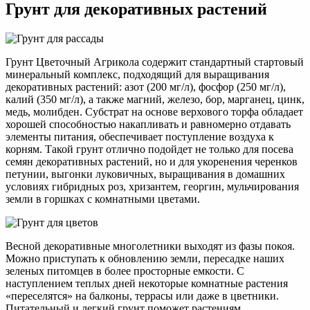
Грунт для декоративных растений
Грунт Цветочный Агрикола содержит стандартный стартовый
минеральный комплекс, подходящий для выращивания
декоративных растений: азот (200 мг/л), фосфор (250 мг/л),
калий (350 мг/л), а также магний, железо, бор, марганец, цинк,
медь, молибден. Субстрат на основе верхового торфа обладает
хорошей способностью накапливать и равномерно отдавать
элементы питания, обеспечивает поступление воздуха к
корням. Такой грунт отлично подойдет не только для посева
семян декоративных растений, но и для укоренения черенков
петунии, выгонки луковичных, выращивания в домашних
условиях гибридных роз, хризантем, георгин, мульчирования
земли в горшках с комнатными цветами.
Весной декоративные многолетники выходят из фазы покоя.
Можно приступать к обновлению земли, пересадке наших
зеленых питомцев в более просторные емкости. С
наступлением теплых дней некоторые комнатные растения
«переселятся» на балконы, террасы или даже в цветники.
Питательный и легкий грунт поможет растениям