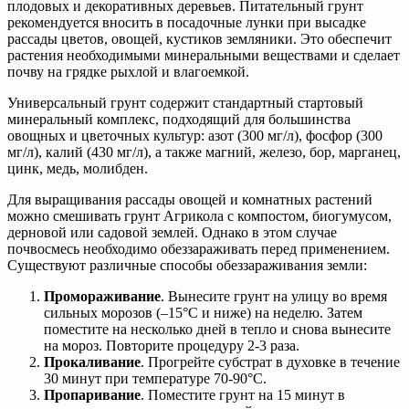
плодовых и декоративных деревьев. Питательный грунт
рекомендуется вносить в посадочные лунки при высадке
рассады цветов, овощей, кустиков земляники. Это обеспечит
растения необходимыми минеральными веществами и сделает
почву на грядке рыхлой и влагоемкой.
Универсальный грунт содержит стандартный стартовый
минеральный комплекс, подходящий для большинства
овощных и цветочных культур: азот (300 мг/л), фосфор (300
мг/л), калий (430 мг/л), а также магний, железо, бор, марганец,
цинк, медь, молибден.
Для выращивания рассады овощей и комнатных растений
можно смешивать грунт Агрикола с компостом, биогумусом,
дерновой или садовой землей. Однако в этом случае
почвосмесь необходимо обеззараживать перед применением.
Существуют различные способы обеззараживания земли:
Промораживание
. Вынесите грунт на улицу во время
сильных морозов (–15°C и ниже) на неделю. Затем
поместите на несколько дней в тепло и снова вынесите
на мороз. Повторите процедуру 2-3 раза.
Прокаливание
. Прогрейте субстрат в духовке в течение
30 минут при температуре 70-90°С.
Пропаривание
. Поместите грунт на 15 минут в