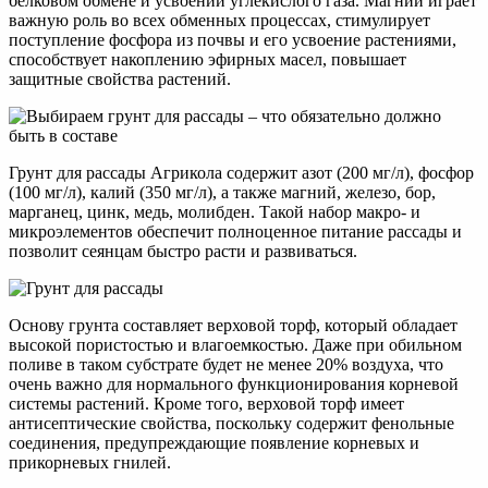
белковом обмене и усвоении углекислого газа. Магний играет
важную роль во всех обменных процессах, стимулирует
поступление фосфора из почвы и его усвоение растениями,
способствует накоплению эфирных масел, повышает
защитные свойства растений.
Грунт для рассады Агрикола содержит азот (200 мг/л), фосфор
(100 мг/л), калий (350 мг/л), а также магний, железо, бор,
марганец, цинк, медь, молибден. Такой набор макро- и
микроэлементов обеспечит полноценное питание рассады и
позволит сеянцам быстро расти и развиваться.
Основу грунта составляет верховой торф, который обладает
высокой пористостью и влагоемкостью. Даже при обильном
поливе в таком субстрате будет не менее 20% воздуха, что
очень важно для нормального функционирования корневой
системы растений. Кроме того, верховой торф имеет
антисептические свойства, поскольку содержит фенольные
соединения, предупреждающие появление корневых и
прикорневых гнилей.