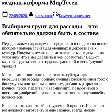
медиаплатформа МирТесен
Posted
By
к
22/09/2020
semstomm
Комментариев
нет
on
записи
Выбираем
Выбираем грунт для рассады – что
грунт
для
обязательно должно быть в составе
рассады
–
Перед каждым садоводом и огородником из года в год встает
что
проблема выбора грунта для овощных и декоративных
обязательно
культур. Покупать землю или заготавливать ее в домашних
должно
условиях? Что в нее добавить и чем обработать? Ведь от
быть
качества грунта зависит здоровье растений и весь будущий
в
урожай!
составе
—
Можно самостоятельно приготовить субстрат для
Дачно-
выращивания рассады осенью: смешать раскисленный торф с
огородные
биогумусом или зрелым компостом, добавить разрыхлитель
радости
(речной песок, перлит или вермикулит), позаботиться о
—
внесении удобрений, проверить кислотность получившейся
медиаплатформ
почвосмеси.
МирТесен
Конечно, это хлопотный и трудоемкий процесс. И если нет
возможности заготовить землю заранее, всегда можно