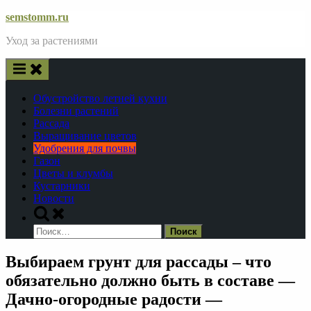
Skip
semstomm.ru
to
Уход за растениями
content
Обустройство летней кухни
Болезни растений
Рассада
Выращивание цветов
Удобрения для почвы
Газон
Цветы и клумбы
Кустарники
Новости
Toggle
search
Найти:
form
Выбираем грунт для рассады – что
обязательно должно быть в составе —
Дачно-огородные радости —