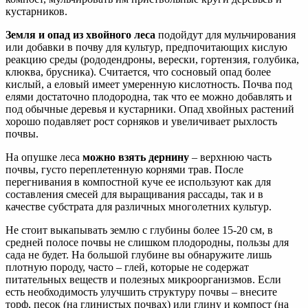
кустарников.
Земля и опад из хвойного леса
подойдут для мульчирования
или добавки в почву для культур, предпочитающих кислую
реакцию среды (рододендроны, верески, гортензия, голубика,
клюква, брусника). Считается, что сосновый опад более
кислый, а еловый имеет умеренную кислотность. Почва под
елями достаточно плодородна, так что ее можно добавлять и
под обычные деревья и кустарники. Опад хвойных растений
хорошо подавляет рост сорняков и увеличивает рыхлость
почвы.
На опушке леса
можно взять дернину
– верхнюю часть
почвы, густо переплетенную корнями трав. После
перегнивания в компостной куче ее используют как для
составления смесей для выращивания рассады, так и в
качестве субстрата для различных многолетних культур.
Не стоит выкапывать землю с глубины более 15-20 см, в
средней полосе почвы не слишком плодородны, пользы для
сада не будет. На большой глубине вы обнаружите лишь
плотную породу, часто – глей, которые не содержат
питательных веществ и полезных микроорганизмов. Если
есть необходимость улучшить структуру почвы – внесите
торф, песок (на глинистых почвах) или глину и компост (на