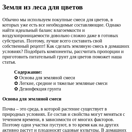
Земля
Земля из леса для цветов
из
леса
для
Обычно мы используем покупные смеси для цветов, в
цветов
которых уже есть все необходимые составляющие. Однако
найти идеальный баланс влагоемкости и
воздухопроницаемости довольно сложно даже в готовых
субстратах. Поэтому, лучше всего составить свой
собственный рецепт! Как сделать земляную смесь в домашних
условиях? Подобрать компоненты, рассчитать пропорции и
приготовить питательный грунт для цветов поможет наша
статья.
Содержание:
✿ Основа для земляной смеси
✿ Легкие, средние и тяжелые земляные смеси
✿ Дезинфекция грунта
Основа для земляной смеси
Почва – это среда, в которой растение существует в
природных условиях. Ее состав и свойства могут меняться с
течением времени, в зависимости от многих факторов.
Поэтому одни участки пустуют, в то время как на других
активно растут и плодоносят садовые культуры. В домашних