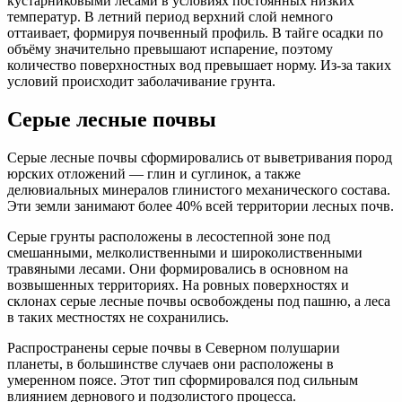
кустарниковыми лесами в условиях постоянных низких
температур. В летний период верхний слой немного
оттаивает, формируя почвенный профиль. В тайге осадки по
объёму значительно превышают испарение, поэтому
количество поверхностных вод превышает норму. Из-за таких
условий происходит заболачивание грунта.
Серые лесные почвы
Серые лесные почвы сформировались от выветривания пород
юрских отложений — глин и суглинок, а также
делювиальных минералов глинистого механического состава.
Эти земли занимают более 40% всей территории лесных почв.
Серые грунты расположены в лесостепной зоне под
смешанными, мелколиственными и широколиственными
травяными лесами. Они формировались в основном на
возвышенных территориях. На ровных поверхностях и
склонах серые лесные почвы освобождены под пашню, а леса
в таких местностях не сохранились.
Распространены серые почвы в Северном полушарии
планеты, в большинстве случаев они расположены в
умеренном поясе. Этот тип сформировался под сильным
влиянием дернового и подзолистого процесса.