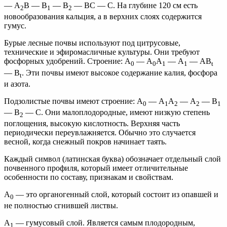
— А
В — В
— В
— ВС — С. На глубине 120 см есть
2
1
2
новообразования кальция, а в верхних слоях содержится
гумус.
Бурые лесные почвы используют под цитрусовые,
технические и эфиромасличные культуры. Они требуют
фосфорных удобрений. Строение: А
— А
А
— А
— АВ
0
0
1
1
t
— В
. Эти почвы имеют высокое содержание калия, фосфора
t
и азота.
Подзолистые почвы имеют строение: А
— А
А
— А
— В
0
1
2
2
1
— В
— С. Они малоплодородные, имеют низкую степень
2
поглощения, высокую кислотность. Верхняя часть
периодически переувлажняется. Обычно это случается
весной, когда снежный покров начинает таять.
Каждый символ (латинская буква) обозначает отдельный слой
почвенного профиля, который имеет отличительные
особенности по составу, признакам и свойствам.
А
— это органогенный слой, который состоит из опавшей и
0
не полностью сгнившей листвы.
А
— гумусовый слой. Является самым плодородным,
1