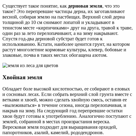
Существует такое понятие, как
дерновая земля
, что это
такое? Это перепревшие частицы дерна, их заготавливают
весной, собирая землю на пастбищах. Верхний слой дерна
толщиной до 10 см снимают лопатой и укладывают в
тенистом месте «кирпичиками» друг на друга, травой к траве,
один раз за лето перелопачивают, а на зиму накрывают.
Спустя год-два дерновой субстрат будет готов к
использованию. Кстати, наиболее ценится грунт, на котором
растут многолетние кормовые культуры, клевер, бобовые и
злаковые, почва в таких местах обогащена азотом.
Хвойная земля
Обладает боле высокой кислотностью, ее собирают в еловых
и сосновых лесах. Если собрать верхний слой грунта вместе с
ветками и хвоей, можно сделать хвойную смесь, оставив ее
«вылеживаться» в течение сезона, иногда перелопачивая, и
накрыв на зиму. На следующий год перепревшие остатки
хвои будут готовы к употреблению. Аналогично поступают с
землей, собранной в местах произрастания вереска.
Вересковая земля подходит для выращивания орхидей,
папоротников, азалий, камелий, рододендронов.