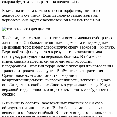
спаржа будет хорошо расти на щелочной почве.
К кислым почвам можно отнести торфяную, глинисто-
дерновую и суглинок. Если дерновую землю взять на
чернозёме, она будет слабощелочной или нейтральной.
Торф входит в состав практически всех земляных субстратов
для цветов. Он бывает низинным, верховым и переходным.
Низинный торф имеет слабокислую среду, верховой – кислую.
Верховой торф получается в результате разложения мха
сфагнума, растущего на верховых болотах. В нём мало
минеральных веществ, он не отличается хорошим
плодородием. Этот тип торфа используют для приготовления
транспортировочного грунта. В нём перевозят растения.
Среди главных его достоинств – хорошая
воздухопроницаемость, гигроскопичность, лёгкость. Однако
он обладает высокой способностью удерживать влагу. Когда
верховой торф полностью подсохнет, полить его будет очень
сложно.
В низинных болотах, заболоченных участках рек и озёр
образуется низинный торф. В нём больше минеральных
веществ и он более тяжёлый. В чистом виде его использовать