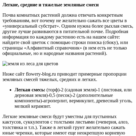
Легкие, средние и тяжелые земляные смеси
Почва комнатных растений должна отвечать конкретным
требованиям, вот почему не желательно сажать все цветы в
«универсальный субстрат». Одним нужна более рыхлая смесь,
другие лучше развиваются в питательной почве. Подробная
информация по каждому растению есть на нашем сайте:
найдите свой цветок с помощью строки поиска (сбоку), или
страницы «Алфавитный справочник» (в нем есть не только
официальные, но и народные названия растений).
Ниже сайт flowery-blog.ru приводит примерные пропорции
земляных смесей тяжелых, средних и легких.
Легкая смесь:
(торф)-2 (садовая земля)-1 (листовая, или
дерновая земля)-0,5 (песок)-2 (дополнительные
компоненты)-агроперлит, вермикулит, древесный уголь,
мелкий керамзит.
Легкие земляные смеси будут уместны для пустынных
кактусов, суккулентов с толстыми листьями (эчеверия, алоэ,
толстянка и т.п.). Также в легкий грунт желательно сажать
юные черенки, которые имеют еще неокрепшую корневую