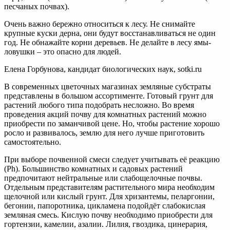
песчаных почвах).
Очень важно бережно относиться к лесу. Не снимайте
крупные куски дерна, они будут восстанавливаться не один
год. Не обнажайте корни деревьев. Не делайте в лесу ямы-
ловушки – это опасно для людей.
Елена Горбунова, кандидат биологических наук, sotki.ru
В современных цветочных магазинах земляные субстраты
представлены в большом ассортименте. Готовый грунт для
растений любого типа подобрать несложно. Во время
проведения акций почву для комнатных растений можно
приобрести по заманчивой цене. Но, чтобы растение хорошо
росло и развивалось, землю для него лучше приготовить
самостоятельно.
При выборе почвенной смеси следует учитывать её реакцию
(Ph). Большинство комнатных и садовых растений
предпочитают нейтральные или слабощелочные почвы.
Отдельным представителям растительного мира необходим
щелочной или кислый грунт. Для хризантемы, пеларгонии,
бегонии, папоротника, цикламена подойдёт слабокислая
земляная смесь. Кислую почву необходимо приобрести для
гортензии, камелии, азалии. Лилия, гвоздика, цинерария,