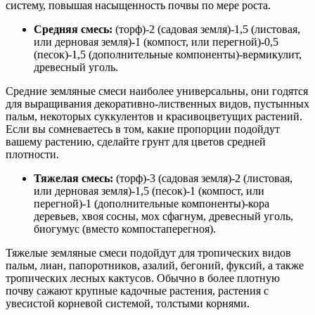
систему, повышая насыщенность почвы по мере роста.
Средняя смесь:
(торф)-2 (садовая земля)-1,5 (листовая,
или дерновая земля)-1 (компост, или перегной)-0,5
(песок)-1,5 (дополнительные компоненты)-вермикулит,
древесный уголь.
Средние земляные смеси наиболее универсальны, они годятся
для выращивания декоративно-лиственных видов, пустынных
пальм, некоторых суккулентов и красивоцветущих растений.
Если вы сомневаетесь в том, какие пропорции подойдут
вашему растению, сделайте грунт для цветов средней
плотности.
Тяжелая смесь:
(торф)-3 (садовая земля)-2 (листовая,
или дерновая земля)-1,5 (песок)-1 (компост, или
перегной)-1 (дополнительные компоненты)-кора
деревьев, хвоя сосны, мох сфагнум, древесный уголь,
биогумус (вместо компостаперегноя).
Тяжелые земляные смеси подойдут для тропических видов
пальм, лиан, папоротников, азалий, бегоний, фуксий, а также
тропических лесных кактусов. Обычно в более плотную
почву сажают крупные кадочные растения, растения с
увесистой корневой системой, толстыми корнями.