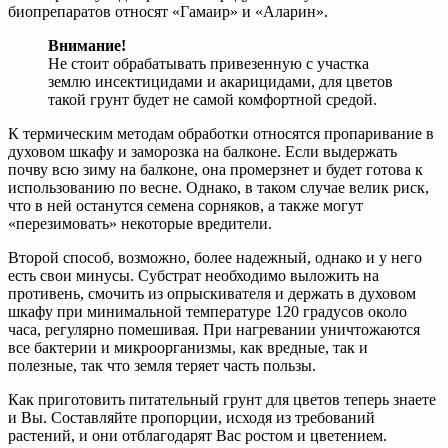
биопрепаратов относят «Гамаир» и «Аларин».
Внимание!
Не стоит обрабатывать привезенную с участка
землю инсектицидами и акарицидами, для цветов
такой грунт будет не самой комфортной средой.
К термическим методам обработки относятся пропаривание в
духовом шкафу и заморозка на балконе. Если выдержать
почву всю зиму на балконе, она промерзнет и будет готова к
использованию по весне. Однако, в таком случае велик риск,
что в ней останутся семена сорняков, а также могут
«перезимовать» некоторые вредители.
Второй способ, возможно, более надежный, однако и у него
есть свои минусы. Субстрат необходимо выложить на
противень, смочить из опрыскивателя и держать в духовом
шкафу при минимальной температуре 120 градусов около
часа, регулярно помешивая. При нагревании уничтожаются
все бактерии и микроорганизмы, как вредные, так и
полезные, так что земля теряет часть пользы.
Как приготовить питательный грунт для цветов теперь знаете
и Вы. Составляйте пропорции, исходя из требований
растений, и они отблагодарят Вас ростом и цветением.