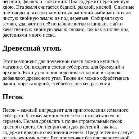
бегоний, фиалок и глоксиний. Она содержит перепревшую
хвою. Эта земля считается бедной, рыхлой, кислой. Опытные
цветоводы для своих комнатных растений выбирают только
чистую хвойную землю из-под деревьев. Собирая такую
землю, удаляют из неё попавшие ветки и шишки. Найти
качественную хвойную землю сложно, так как в почве под
растениями много песка.
Древесный уголь
Этот компонент для почвенной смеси можно купить в
магазине. Он входит в состав субстратов для бромелий и
орхидей. Если у растения подгнивают корни, в горшок
добавляют древесного угля. Также им можно обрабатывать
ранки, порезы корней, стеблей и листьев растения.
Песок
Песок – важный ингредиент для приготовления земляного
субстрата. К этому компоненту стоит относиться очень
серьёзно. Нельзя добавлять в почве строительный песок
красного цвета. Он непригоден для растений, так как
содержит вредные соединения железа. Предпочтение следует
отдать речному песку. Его применяют без предварительной