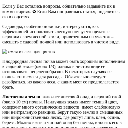
Если у Вас остались вопросы, обязательно задавайте их в
комментариях. ✿ Если Вам понравилась статья, поделитесь
ею в соцсетях.
Садоводы, особенно новички, интересуются, как
эффективней использовать лесную почву: что делать с
верхним слоем лесной земли, привезенным на участок –
смешать с садовой почвой или использовать в чистом виде.
Плодородная лесная почва может быть хорошим дополнением
к садовой земле (около 1/3), однако в чистом виде ее
использовать нецелесообразно. В некоторых случаях ее
включают в смеси для рассады. Обязательно следует
разобраться, из какого леса, с каких мест ее предполагается
брать.
Лиственная земля
включает листовой опад и верхний слой
(около 10 см) почвы. Наилучшая земля имеет темный цвет,
содержит много органических веществ, имеет слабокислую
или нейтральную реакцию. Берут такую землю в смешанных
или широколиственных лесах, где растут липа, клен, осина,
береза. Можно взять и чистый опад без почвы, вносить его в
компост, мульчировать им приствольные круги деревьев и