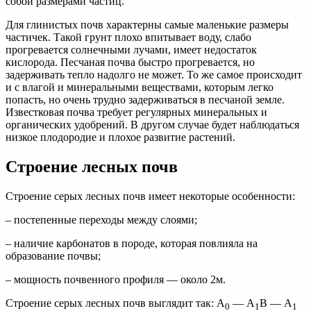
собой размерами частиц.
Для глинистых почв характерны самые маленькие размеры
частичек. Такой грунт плохо впитывает воду, слабо
прогревается солнечными лучами, имеет недостаток
кислорода. Песчаная почва быстро прогревается, но
задерживать тепло надолго не может. То же самое происходит
и с влагой и минеральными веществами, которым легко
попасть, но очень трудно задерживаться в песчаной земле.
Известковая почва требует регулярных минеральных и
органических удобрений. В другом случае будет наблюдаться
низкое плодородие и плохое развитие растений.
Строение лесных почв
Строение серых лесных почв имеет некоторые особенности:
– постепенные переходы между слоями;
– наличие карбонатов в породе, которая повлияла на
образование почвы;
– мощность почвенного профиля — около 2м.
Строение серых лесных почв выглядит так: А
— А
В — А
0
1
1