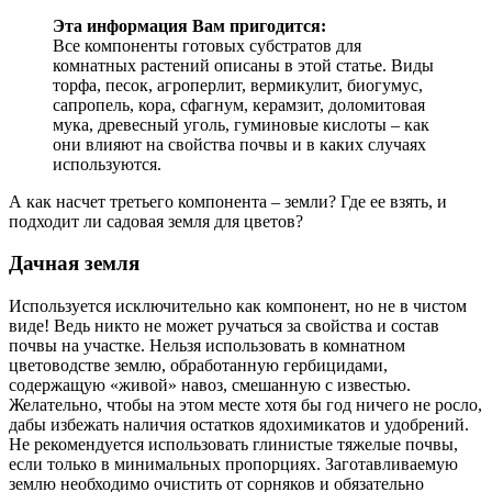
Эта информация Вам пригодится:
Все компоненты готовых субстратов для
комнатных растений описаны в этой статье. Виды
торфа, песок, агроперлит, вермикулит, биогумус,
сапропель, кора, сфагнум, керамзит, доломитовая
мука, древесный уголь, гуминовые кислоты – как
они влияют на свойства почвы и в каких случаях
используются.
А как насчет третьего компонента – земли? Где ее взять, и
подходит ли садовая земля для цветов?
Дачная земля
Используется исключительно как компонент, но не в чистом
виде! Ведь никто не может ручаться за свойства и состав
почвы на участке. Нельзя использовать в комнатном
цветоводстве землю, обработанную гербицидами,
содержащую «живой» навоз, смешанную с известью.
Желательно, чтобы на этом месте хотя бы год ничего не росло,
дабы избежать наличия остатков ядохимикатов и удобрений.
Не рекомендуется использовать глинистые тяжелые почвы,
если только в минимальных пропорциях. Заготавливаемую
землю необходимо очистить от сорняков и обязательно