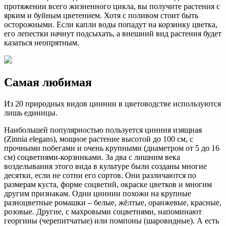
протяжении всего жизненного цикла, вы получите растения с
ярким и буйным цветением. Хотя с поливом стоит быть
осторожными. Если капли воды попадут на корзинку цветка,
его лепестки начнут подсыхать, а внешний вид растения будет
казаться неопрятным.
Самая любимая
Из 20 природных видов циннии в цветоводстве используются
лишь единицы.
Наибольшей популярностью пользуется цинния изящная
(Zinnia elegans), мощное растение высотой до 100 см, с
прочными побегами и очень крупными (диаметром от 5 до 16
см) соцветиями-корзинками. За два с лишним века
возделывания этого вида в культуре были созданы многие
десятки, если не сотни его сортов. Они различаются по
размерам куста, форме соцветий, окраске цветков и многим
другим признакам. Одни циннии похожи на крупные
разноцветные ромашки – белые, жёлтые, оранжевые, красные,
розовые. Другие, с махровыми соцветиями, напоминают
георгины (черепитчатые) или помпоны (шаровидные). А есть