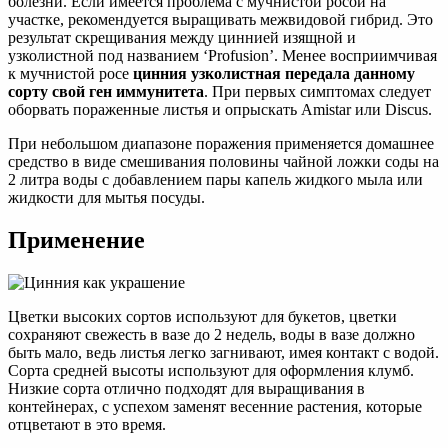
болезни. Если имеется проблема с мучнистой росой на
участке, рекомендуется выращивать межвидовой гибрид. Это
результат скрещивания между циннией изящной и
узколистной под названием ‘Profusion’. Менее восприимчивая
к мучнистой росе
цинния узколистная передала данному
сорту свой ген иммунитета
. При первых симптомах следует
оборвать пораженные листья и опрыскать Amistar или Discus.
При небольшом диапазоне поражения применяется домашнее
средство в виде смешивания половины чайной ложки соды на
2 литра воды с добавлением пары капель жидкого мыла или
жидкости для мытья посуды.
Применение
Цветки высоких сортов используют для букетов, цветки
сохраняют свежесть в вазе до 2 недель, воды в вазе должно
быть мало, ведь листья легко загнивают, имея контакт с водой.
Сорта средней высоты используют для оформления клумб.
Низкие сорта отлично подходят для выращивания в
контейнерах, с успехом заменят весенние растения, которые
отцветают в это время.