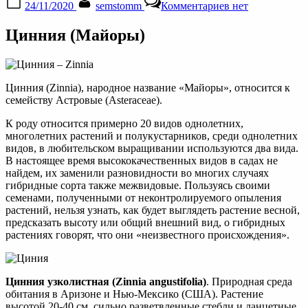
24/11/2020
semstomm
Комментариев
нет
on
записи
Цинния
Цинния (Майоры)
(Майоры):
фото
сортов,
выращивание
из
Цинния (Zinnia), народное название «Майоры», относится к
семян
семейству Астровые (Asteraceae).
К роду относится примерно 20 видов однолетних,
многолетних растений и полукустарников, среди однолетних
видов, в любительском выращивании используются два вида.
В настоящее время высококачественных видов в садах не
найдем, их заменили разновидности во многих случаях
гибридные сорта также межвидовые. Пользуясь своими
семенами, полученными от неконтролируемого опыления
растений, нельзя узнать, как будет выглядеть растение весной,
предсказать высоту или общий внешний вид, о гибридных
растениях говорят, что они «неизвестного происхождения».
Цинния узколистная (Zinnia angustifolia)
. Природная среда
обитания в Аризоне и Нью-Мексико (США). Растение
высотой 20-40 см, сильно разветвленные стебли и ланцетные