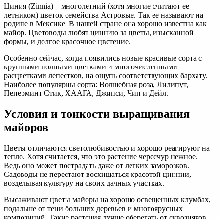
Циния (Zinnia) – многолетний (хотя многие считают ее
летником) цветок семейства Астровые. Так ее называют на
родине в Мексике. В нашей стране она хорошо известна как
майор. Цветоводы любят циннию за цветы, изысканной
формы, и долгое красочное цветение.
Особенно сейчас, когда появились новые красивые сорта с
крупными полными цветками и многочисленными
расцветками лепестков, на ощупь соответствующих бархату.
Наиболее популярны сорта: Волшебная роза, Лилипут,
Пеперминт Стик, ХААГА, Джипси, Чип и Дейл.
Условия и тонкости выращивания
майоров
Цветы отличаются светолюбивостью и хорошо реагируют на
тепло. Хотя считается, что это растение чересчур нежное.
Ведь оно может пострадать даже от легких заморозков.
Садоводы не перестают восхищаться красотой циннии,
возделывая культуру на своих дачных участках.
Высаживают цветы майоры на хорошо освещенных клумбах,
подальше от тени больших деревьев и многоярусных
композиций. Такие растения лучше оберегать от сквозняков.