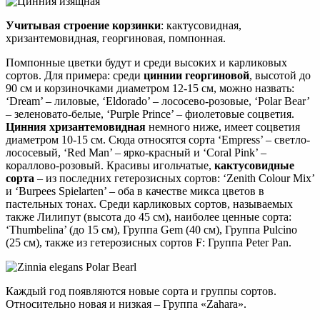
Учитывая строение корзинки
: кактусовидная,
хризантемовидная, георгиновая, помпонная.
Помпонные цветки будут и среди высоких и карликовых
сортов. Для примера: среди
циннии георгиновой
, высотой до
90 см и корзиночками диаметром 12-15 см, можно назвать:
‘Dream’ – лиловые, ‘Eldorado’ – лососево-розовые, ‘Polar Bear’
– зеленовато-белые, ‘Purple Prince’ – фиолетовые соцветия.
Цинния хризантемовидная
немного ниже, имеет соцветия
диаметром 10-15 см. Сюда относятся сорта ‘Empress’ – светло-
лососевый, ‘Red Man’ – ярко-красный и ‘Coral Pink’ –
кораллово-розовый. Красивы игольчатые,
кактусовидные
сорта
– из последних гетерозисных сортов: ‘Zenith Colour Mix’
и ‘Burpees Spielarten’ – оба в качестве микса цветов в
пастельных тонах. Среди карликовых сортов, называемых
также Лилипут (высота до 45 см), наиболее ценные сорта:
‘Thumbelina’ (до 15 см), Группа Gem (40 см), Группа Pulcino
(25 см), также из гетерозисных сортов F: Группа Peter Pan.
Каждый год появляются новые сорта и группы сортов.
Относительно новая и низкая – Группа «Zahara».