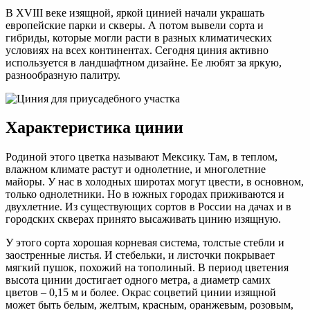
В XVIII веке изящной, яркой цинией начали украшать
европейские парки и скверы. А потом вывели сорта и
гибриды, которые могли расти в разных климатических
условиях на всех континентах. Сегодня циния активно
используется в ландшафтном дизайне. Ее любят за яркую,
разнообразную палитру.
Характеристика цинии
Родиной этого цветка называют Мексику. Там, в теплом,
влажном климате растут и однолетние, и многолетние
майоры. У нас в холодных широтах могут цвести, в основном,
только однолетники. Но в южных городах приживаются и
двухлетние. Из существующих сортов в России на дачах и в
городских скверах принято высаживать цинию изящную.
У этого сорта хорошая корневая система, толстые стебли и
заостренные листья. И стебельки, и листочки покрывает
мягкий пушок, похожий на тополиный. В период цветения
высота цинии достигает одного метра, а диаметр самих
цветов – 0,15 м и более. Окрас соцветий цинии изящной
может быть белым, желтым, красным, оранжевым, розовым,