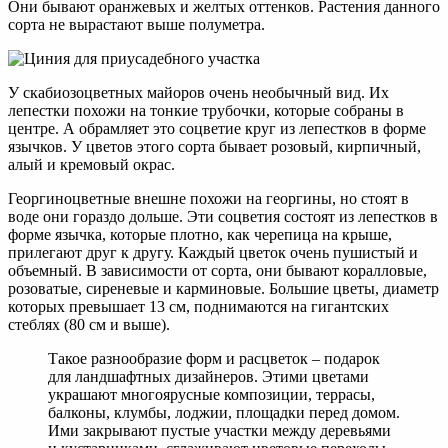
Они бывают оранжевых и желтых оттенков. Растения данного
сорта не вырастают выше полуметра.
У скабиозоцветных майоров очень необычный вид. Их
лепестки похожи на тонкие трубочки, которые собраны в
центре. А обрамляет это соцветие круг из лепестков в форме
язычков. У цветов этого сорта бывает розовый, кирпичный,
алый и кремовый окрас.
Георгиноцветные внешне похожи на георгины, но стоят в
воде они гораздо дольше. Эти соцветия состоят из лепестков в
форме язычка, которые плотно, как черепица на крыше,
прилегают друг к другу. Каждый цветок очень пушистый и
объемный. В зависимости от сорта, они бывают коралловые,
розоватые, сиреневые и карминовые. Большие цветы, диаметр
которых превышает 13 см, поднимаются на гигантских
стеблях (80 см и выше).
Такое разнообразие форм и расцветок – подарок
для ландшафтных дизайнеров. Этими цветами
украшают многоярусные композиции, террасы,
балконы, клумбы, лоджии, площадки перед домом.
Ими закрывают пустые участки между деревьями