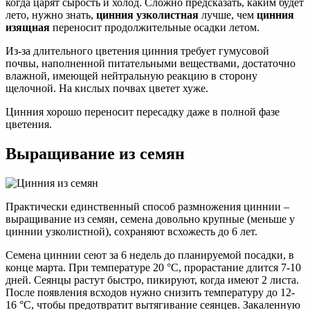
когда царят сырость и холод. Сложно предсказать, каким будет
лето, нужно знать,
цинния узколистная
лучше, чем
цинния
изящная
переносит продолжительные осадки летом.
Из-за длительного цветения цинния требует гумусовой
почвы, наполненной питательными веществами, достаточно
влажной, имеющей нейтральную реакцию в сторону
щелочной. На кислых почвах цветет хуже.
Цинния хорошо переносит пересадку даже в полной фазе
цветения.
Выращивание из семян
Практически единственный способ размножения циннии –
выращивание из семян, семена довольно крупные (меньше у
циннии узколистной), сохраняют всхожесть до 6 лет.
Семена циннии сеют за 6 недель до планируемой посадки, в
конце марта. При температуре 20 °C, прорастание длится 7-10
дней. Сеянцы растут быстро, пикируют, когда имеют 2 листа.
После появления всходов нужно снизить температуру до 12-
16 °C, чтобы предотвратит вытягивание сеянцев. Закаленную