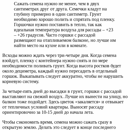
Сажать семена нужно не менее, чем в двух
сантиметрах друг от друга. Семечки кладут на
глубину примерно в один сантиметр. Грунт
необходимо хорошо полить и спрятать под пленку.
Горшочки нужно поставить в тепло, так как
идеальная температура воздуха для рассады – +23
– +26 градусов. Часто горшки с рассадой
размещают на отапливаемом балконе, но лучше им
найти место на кухне или в комнате.
Всходы можно ждать через три-четыре дня. Когда семена
взойдут, пленку с контейнера нужно снять и по мере
необходимости поливать грунт. Когда высота ростков будет
около дециметра, каждый нужно пересадить в отдельный
горшок. Выкапывать следует аккуратно, чтобы не нарушить
корневую систему.
За четыре-пять дней до высадки в грунт, горшки с рассадой
выставляют на свежий воздух. Лучше их вынести на улицу, но
балкон тоже подойдет. Здесь цветок «закаляется» и отвыкает
от тепличных условий квартиры. Выносят рассаду
ориентировочно за 10-15 дней до начала лета.
Чтобы сэкономить время, семена можно сажать сразу в
открытую землю. Делать это следует в конце последнего