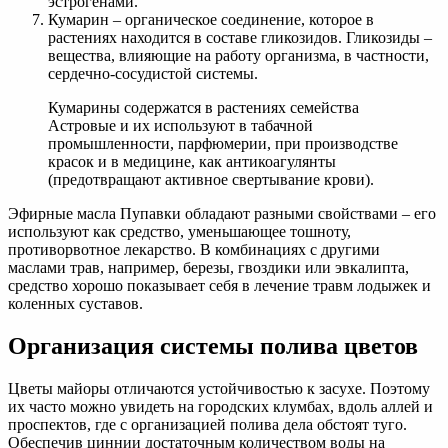
эстрогенами.
Кумарин – органическое соединение, которое в
растениях находится в составе гликозидов. Гликозиды –
вещества, влияющие на работу организма, в частности,
сердечно-сосудистой системы.
Кумарины содержатся в растениях семейства
Астровые и их используют в табачной
промышленности, парфюмерии, при производстве
красок и в медицине, как антикоагулянты
(предотвращают активное свертывание крови).
Эфирные масла Пупавки обладают разными свойствами – его
используют как средство, уменьшающее тошноту,
противорвотное лекарство. В комбинациях с другими
маслами трав, например, березы, гвоздики или эвкалипта,
средство хорошо показывает себя в лечение травм лодыжек и
коленных суставов.
Организация системы полива цветов
Цветы майоры отличаются устойчивостью к засухе. Поэтому
их часто можно увидеть на городских клумбах, вдоль аллей и
проспектов, где с организацией полива дела обстоят туго.
Обеспечив циннии достаточным количеством воды на