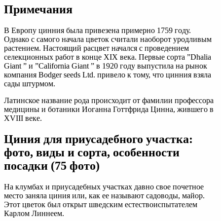
Примечания
В Европу цинния была привезена примерно 1759 году.
Однако с самого начала цветок считали наоборот уродливым
растением. Настоящий расцвет начался с проведением
селекционных работ в конце XIX века. Первые сорта ”Dhalia
Giant ” и ”California Giant ” в 1920 году выпустила на рынок
компания Bodger seeds Ltd. привело к тому, что цинния взяла
сады штурмом.
Латинское название рода происходит от фамилии профессора
медицины и ботаники Иоганна Готтфрида Цинна, жившего в
XVIII веке.
Циния для приусадебного участка:
фото, виды и сорта, особенности
посадки (75 фото)
На клумбах и приусадебных участках давно свое почетное
место заняла циния или, как ее называют садоводы, майор.
Этот цветок был открыт шведским естествоиспытателем
Карлом Линнеем.