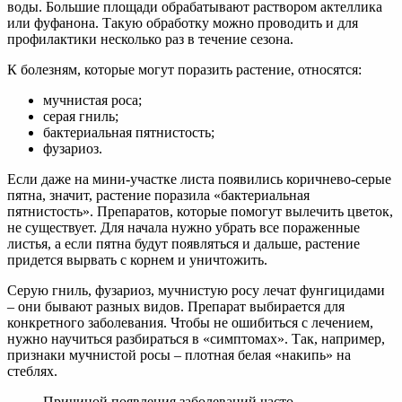
воды. Большие площади обрабатывают раствором актеллика
или фуфанона. Такую обработку можно проводить и для
профилактики несколько раз в течение сезона.
К болезням, которые могут поразить растение, относятся:
мучнистая роса;
серая гниль;
бактериальная пятнистость;
фузариоз.
Если даже на мини-участке листа появились коричнево-серые
пятна, значит, растение поразила «бактериальная
пятнистость». Препаратов, которые помогут вылечить цветок,
не существует. Для начала нужно убрать все пораженные
листья, а если пятна будут появляться и дальше, растение
придется вырвать с корнем и уничтожить.
Серую гниль, фузариоз, мучнистую росу лечат фунгицидами
– они бывают разных видов. Препарат выбирается для
конкретного заболевания. Чтобы не ошибиться с лечением,
нужно научиться разбираться в «симптомах». Так, например,
признаки мучнистой росы – плотная белая «накипь» на
стеблях.
Причиной появления заболеваний часто