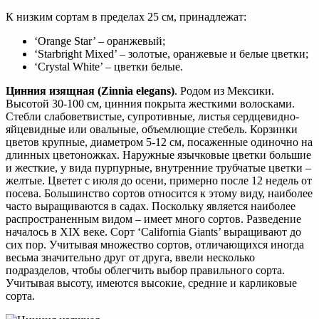
К низким сортам в пределах 25 см, принадлежат:
‘Orange Star’ – оранжевый;
‘Starbright Mixed’ – золотые, оранжевые и белые цветки;
‘Crystal White’ – цветки белые.
Цинния изящная (Zinnia elegans)
. Родом из Мексики.
Высотой 30-100 см, цинния покрыта жесткими волосками.
Стебли слабоветвистые, супротивные, листья сердцевидно-
яйцевидные или овальные, объемлющие стебель. Корзинки
цветов крупные, диаметром 5-12 см, посаженные одиночно на
длинных цветоножках. Наружные язычковые цветки большие
и жесткие, у вида пурпурные, внутренние трубчатые цветки –
желтые. Цветет с июля до осени, примерно после 12 недель от
посева. Большинство сортов относится к этому виду, наиболее
часто выращиваются в садах. Поскольку является наиболее
распространенным видом – имеет много сортов. Разведение
началось в XIX веке. Сорт ‘California Giants’ выращивают до
сих пор. Учитывая множество сортов, отличающихся иногда
весьма значительно друг от друга, ввели несколько
подразделов, чтобы облегчить выбор правильного сорта.
Учитывая высоту, имеются высокие, средние и карликовые
сорта.