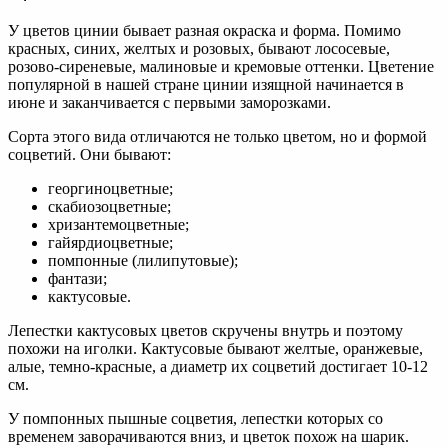
У цветов цинии бывает разная окраска и форма. Помимо
красных, синих, желтых и розовых, бывают лососевые,
розово-сиреневые, малиновые и кремовые оттенки. Цветение
популярной в нашей стране цинии изящной начинается в
июне и заканчивается с первыми заморозками.
Сорта этого вида отличаются не только цветом, но и формой
соцветий. Они бывают:
георгиноцветные;
скабиозоцветные;
хризантемоцветные;
гайярдиоцветные;
помпонные (лилипутовые);
фантази;
кактусовые.
Лепестки кактусовых цветов скручены внутрь и поэтому
похожи на иголки. Кактусовые бывают желтые, оранжевые,
алые, темно-красные, а диаметр их соцветий достигает 10-12
см.
У помпонных пышные соцветия, лепестки которых со
временем заворачиваются вниз, и цветок похож на шарик.