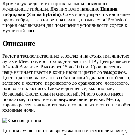
Кроме двух видов и их сортов на рынке появились
межвидовые гибриды. Для них взято название
Цинния
гибридная (Zinnia hybrida).
Самый популярный в настоящее
время гибрид – разноцветная группа, называемая ‘Profusion’,
гибрид был выведен для повышения устойчивости сортов к
мучнистой росе.
Описание
Растет в твердолиственных зарослях и на сухих травянистых
лугах в Мексике, в юго-западной части США, Центральной и
Южной Америке. Высота от 15 до 100 см. Срок цветения,
чаще начинает цвести в конце июня и цветет до заморозков.
Цвета цветков включают в себя широкий диапазон от белого,
зеленого и желтого, персикового до оранжевого, лососевого,
розового и красного. Также коричневый, малиновый,
бордовый, фиолетовый и сиреневый. Много сортов имеет
полосатые, пятнистые или
двухцветные цветки
. Место,
хорошо растет только в теплых и солнечных местах, не любят
холодные ночи.
Цинния лучше растет во время жаркого и сухого лета, хуже,