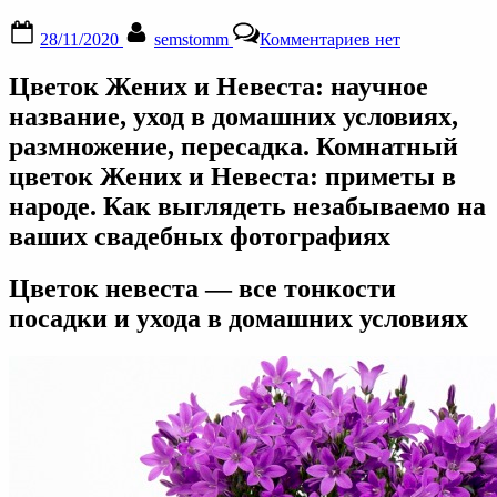
Posted
By
к
28/11/2020
semstomm
Комментариев
нет
on
записи
Цветок
Цветок Жених и Невеста: научное
Жених
и
название, уход в домашних условиях,
Невеста:
размножение, пересадка. Комнатный
научное
название,
цветок Жених и Невеста: приметы в
уход
народе. Как выглядеть незабываемо на
в
домашних
ваших свадебных фотографиях
условиях,
размножение,
Цветок невеста — все тонкости
пересадка
посадки и ухода в домашних условиях