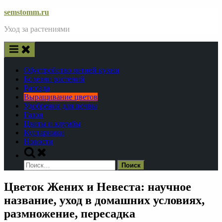
Skip
semstomm.ru
to
Уход за растениями
content
Обустройство летней кухни
Болезни растений
Рассада
Выращивание цветов
Удобрения для почвы
Газон
Цветы и клумбы
Кустарники
Новости
Toggle
search
Найти:
form
Цветок Жених и Невеста: научное
название, уход в домашних условиях,
размножение, пересадка