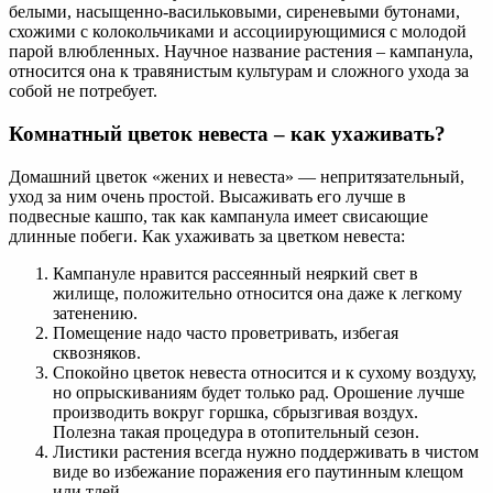
белыми, насыщенно-васильковыми, сиреневыми бутонами,
схожими с колокольчиками и ассоциирующимися с молодой
парой влюбленных. Научное название растения – кампанула,
относится она к травянистым культурам и сложного ухода за
собой не потребует.
Комнатный цветок невеста – как ухаживать?
Домашний цветок «жених и невеста» — непритязательный,
уход за ним очень простой. Высаживать его лучше в
подвесные кашпо, так как кампанула имеет свисающие
длинные побеги. Как ухаживать за цветком невеста:
Кампануле нравится рассеянный неяркий свет в
жилище, положительно относится она даже к легкому
затенению.
Помещение надо часто проветривать, избегая
сквозняков.
Спокойно цветок невеста относится и к сухому воздуху,
но опрыскиваниям будет только рад. Орошение лучше
производить вокруг горшка, сбрызгивая воздух.
Полезна такая процедура в отопительный сезон.
Листики растения всегда нужно поддерживать в чистом
виде во избежание поражения его паутинным клещом
или тлей.