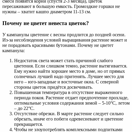
смеси появятся корни (спустя 2-3 месяца), цветок
пересаживают в большую емкость. Громоздкие горшки не
нужны – хватит кашпо диаметром 11-13 см.
Почему не цветет невеста цветок?
У кампанулы цветение с весны продлится до поздней осени.
Из-за несоблюдения условий выращивания растение может и
не порадовать красивыми бутонами. Почему не цветет
кампанула:
Недостаток света может стать причиной слабого
цветения. Если слишком темно, растение вытягивается.
Ему нужно найти хорошее место в доме, но от прямых
солнечных лучшей надо притенять. Лучшее место для
него – юго-западные и восточные окна. С северной
стороны цветок придётся досвечивать.
Повышенная температура в отсутствие выраженного
периода покоя. Растение отдает предпочтение прохладе,
оптимальные условия содержания зимой – 5-10°С, летом
– до 22°С.
Отсутствие обрезки. В марте растение следует сильно
обрезать, иначе его побеги одревесневают и цветение
прекращается.
Чтобы не злоупотреблять комплексными подпитками