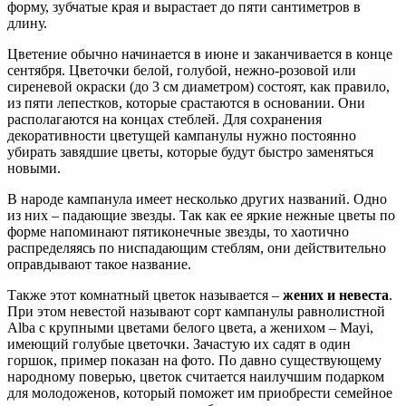
форму, зубчатые края и вырастает до пяти сантиметров в
длину.
Цветение обычно начинается в июне и заканчивается в конце
сентября. Цветочки белой, голубой, нежно-розовой или
сиреневой окраски (до 3 см диаметром) состоят, как правило,
из пяти лепестков, которые срастаются в основании. Они
располагаются на концах стеблей. Для сохранения
декоративности цветущей кампанулы нужно постоянно
убирать завядшие цветы, которые будут быстро заменяться
новыми.
В народе кампанула имеет несколько других названий. Одно
из них – падающие звезды. Так как ее яркие нежные цветы по
форме напоминают пятиконечные звезды, то хаотично
распределяясь по ниспадающим стеблям, они действительно
оправдывают такое название.
Также этот комнатный цветок называется –
жених и невеста
.
При этом невестой называют сорт кампанулы равнолистной
Alba с крупными цветами белого цвета, а женихом – Mayi,
имеющий голубые цветочки. Зачастую их садят в один
горшок, пример показан на фото. По давно существующему
народному поверью, цветок считается наилучшим подарком
для молодоженов, который поможет им приобрести семейное