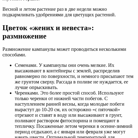
Весной и летом растение раз в две недели можно
подкармливать удобрениями для цветущих растений.
Цветок «жених и невеста»:
размножение
Размножение кампанулы может проводиться несколькими
способами.
Семенами. У кампанулы они очень мелкие. Их
высаживают в контейнеры с землей, распределив
равномерно по поверхности, и немного присыпают тем
же грунтом сверху. Рассада в поливе не нуждается, ее
лучше опрыскивать.
Черенками. Это более простой способ. Используют
только черенки от нижней части побегов. С
наступлением ранней весны, когда молодые побеги
вырастут до 10-20 см, их осторожно «с пяточкой»
отрезают и ставят в воду или высаживают в грунт,
поливают раствором фитоспорина и помещают в
тепличку. Посаженные летом черенки в осенне-зимний
период отдыхают, а с января или февраля уже могут
начать цвести. Оптимальной температурой для