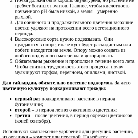
Почва должна быть хорошо окультурена, но растение не
требует богатых грунтов. Главное, чтобы кислотность
почвенного рН была низкой, а земля – умеренно
рыхлой.
Для обильного и продолжительного цветения засохшие
цветки удаляют на протяжении всего вегетационного
периода.
Высокорослые сорта нужно подвязывать. Они
нуждаются в опоре, иначе куст будет раскидистым или
побеги находится на земле. Опору можно создать из
любого подручного материала и декорировать.
Обязательны рыхление и прополки в течение всего лета.
Чтобы снизить трудоемкость этого процесса, почву
мульчируют торфом, перегноем, опилками, листвой.
Для гайлардии, обязательно внесение подкормок. За лето
цветочную культуру подкармливают трижды:
первый раз
подкармливают растение в период
бутонизации;
второй
– в период летнего активного цветения;
третий
– после цветения, в период обрезки цветоносов
(коней сентября).
Используют комплексные удобрения для цветущих растений,
из органики – компост или перегной. На избыток