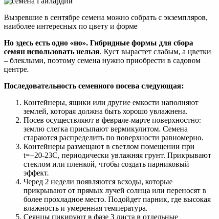
Вызревшие в сентябре семена можно собрать с экземпляров,
наиболее интересных по цвету и форме
Но здесь есть одно «но». Гибридные формы для сбора
семян использовать нельзя
. Куст вырастет слабым, а цветки
– блеклыми, поэтому семена нужно приобрести в садовом
центре.
Последовательность семенного посева следующая:
Контейнеры, ящики или другие емкости наполняют
землей, которая должна быть хорошо увлажнена.
Посев осуществляют в феврале-марте поверхностно:
землю слегка присыпают вермикулитом. Семена
стараются распределить по поверхности равномерно.
Контейнеры размещают в светлом помещении при
t=+20-23С, периодически увлажняя грунт. Прикрывают
стеклом или пленкой, чтобы создать парниковый
эффект.
Черед 2 недели появляются всходы, которые
прикрывают от прямых лучей солнца или переносят в
более прохладное место. Подойдет парник, где высокая
влажность и умеренная температура.
Сеянцы пикируют в фазе 3 листа в отдельные