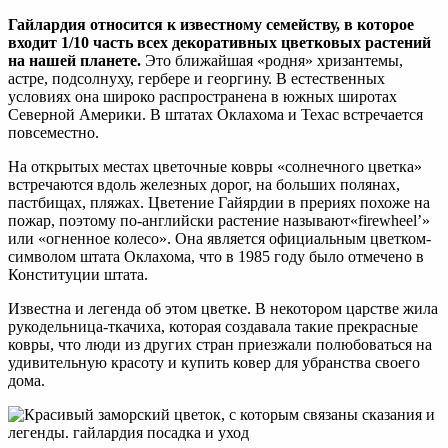
Гайлардия относится к известному семейству, в которое
входит 1/10 часть всех декоративных цветковых растений
на нашей планете.
Это ближайшая «родня» хризантемы,
астре, подсолнуху, гербере и георгину. В естественных
условиях она широко распространена в южных широтах
Северной Америки. В штатах Оклахома и Техас встречается
повсеместно.
На открытых местах цветочные ковры «солнечного цветка»
встречаются вдоль железных дорог, на больших полянах,
пастбищах, пляжах. Цветение Гайярдии в прериях похоже на
пожар, поэтому по-английски растение называют«firewheel’»
или «огненное колесо». Она является официальным цветком-
символом штата Оклахома, что в 1985 году было отмечено в
Конституции штата.
Известна и легенда об этом цветке. В некотором царстве жила
рукодельница-ткачиха, которая создавала такие прекрасные
ковры, что люди из других стран приезжали полюбоваться на
удивительную красоту и купить ковер для убранства своего
дома.