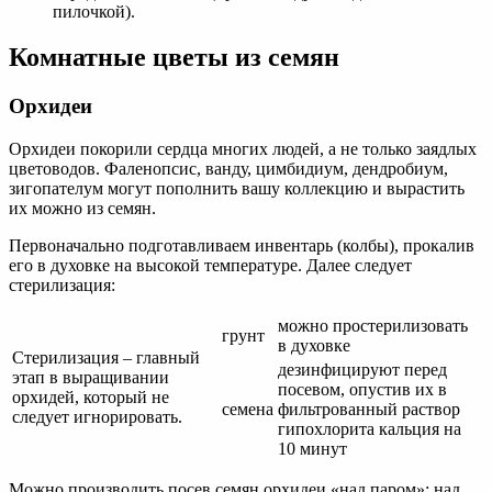
пилочкой).
Комнатные цветы из семян
Орхидеи
Орхидеи покорили сердца многих людей, а не только заядлых
цветоводов. Фаленопсис, ванду, цимбидиум, дендробиум,
зигопателум могут пополнить вашу коллекцию и вырастить
их можно из семян.
Первоначально подготавливаем инвентарь (колбы), прокалив
его в духовке на высокой температуре. Далее следует
стерилизация:
можно простерилизовать
грунт
в духовке
Стерилизация – главный
дезинфицируют перед
этап в выращивании
посевом, опустив их в
орхидей, который не
семена
фильтрованный раствор
следует игнорировать.
гипохлорита кальция на
10 минут
Можно производить посев семян орхидеи «над паром»: над