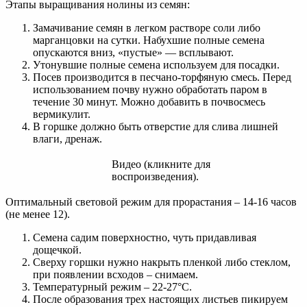
Этапы выращивания нолины из семян:
Замачивание семян в легком растворе соли либо
марганцовки на сутки. Набухшие полные семена
опускаются вниз, «пустые» — всплывают.
Утонувшие полные семена используем для посадки.
Посев производится в песчано-торфяную смесь. Перед
использованием почву нужно обработать паром в
течение 30 минут. Можно добавить в почвосмесь
вермикулит.
В горшке должно быть отверстие для слива лишней
влаги, дренаж.
Видео (кликните для
воспроизведения).
Оптимальный световой режим для прорастания – 14-16 часов
(не менее 12).
Семена садим поверхностно, чуть придавливая
дощечкой.
Сверху горшки нужно накрыть пленкой либо стеклом,
при появлении всходов – снимаем.
Температурный режим – 22-27°C.
После образования трех настоящих листьев пикируем