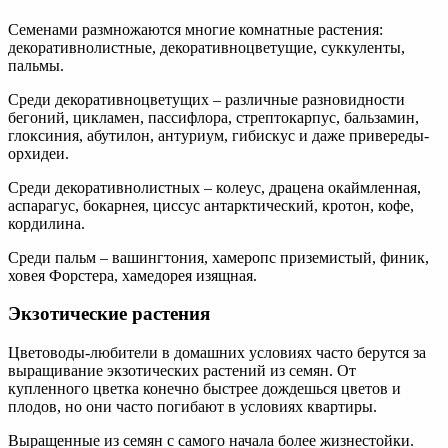
Семенами размножаются многие комнатные растения:
декоративнолистные, декоративноцветущие, суккуленты,
пальмы.
Среди декоративноцветущих – различные разновидности
бегоний, цикламен, пассифлора, стрептокарпус, бальзамин,
глоксиния, абутилон, антуриум, гибискус и даже привереды-
орхидеи.
Среди декоративнолистных – колеус, драцена окаймленная,
аспарагус, бокарнея, циссус антарктический, кротон, кофе,
кордилина.
Среди пальм – вашингтония, хамеропс приземистый, финик,
ховея Форстера, хамедорея изящная.
Экзотические растения
Цветоводы-любители в домашних условиях часто берутся за
выращивание экзотических растений из семян. От
купленного цветка конечно быстрее дождешься цветов и
плодов, но они часто погибают в условиях квартиры.
Выращенные из семян с самого начала более жизнестойки.