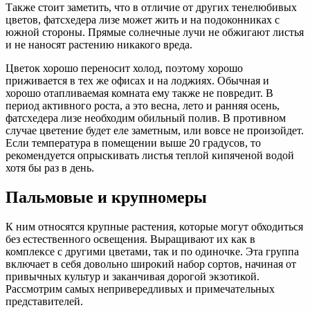
Также стоит заметить, что в отличие от других тенелюбивых
цветов, фатсхедера лизе может жить и на подоконниках с
южной стороны. Прямые солнечные лучи не обжигают листья
и не наносят растению никакого вреда.
Цветок хорошо переносит холод, поэтому хорошо
приживается в тех же офисах и на лоджиях. Обычная и
хорошо отапливаемая комната ему также не повредит. В
период активного роста, а это весна, лето и ранняя осень,
фатсхедера лизе необходим обильный полив. В противном
случае цветение будет еле заметным, или вовсе не произойдет.
Если температура в помещении выше 20 градусов, то
рекомендуется опрыскивать листья теплой кипяченой водой
хотя бы раз в день.
Пальмовые и крупномеры
К ним относятся крупные растения, которые могут обходиться
без естественного освещения. Выращивают их как в
комплексе с другими цветами, так и по одиночке. Эта группа
включает в себя довольно широкий набор сортов, начиная от
привычных культур и заканчивая дорогой экзотикой.
Рассмотрим самых непривередливых и примечательных
представителей.