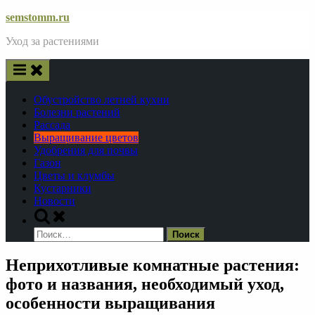
Skip
semstomm.ru
to
Уход за растениями
content
Обустройство летней кухни
Болезни растений
Рассада
Выращивание цветов
Удобрения для почвы
Газон
Цветы и клумбы
Кустарники
Новости
Toggle
search
Найти:
form
Неприхотливые комнатные растения:
фото и названия, необходимый уход,
особенности выращивания