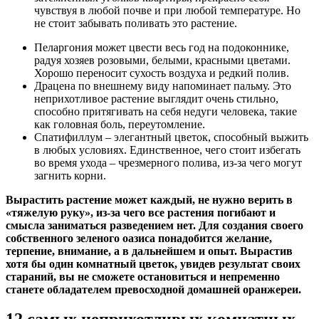
чувствуя в любой почве и при любой температуре. Но
не стоит забывать поливать это растение.
Пеларгония может цвести весь год на подоконнике,
радуя хозяев розовыми, белыми, красными цветами.
Хорошо переносит сухость воздуха и редкий полив.
Драцена по внешнему виду напоминает пальму. Это
неприхотливое растение выглядит очень стильно,
способно притягивать на себя недуги человека, такие
как головная боль, переутомление.
Спатифиллум – элегантный цветок, способный выжить
в любых условиях. Единственное, чего стоит избегать
во время ухода – чрезмерного полива, из-за чего могут
загнить корни.
Вырастить растение может каждый, не нужно верить в
«тяжелую руку», из-за чего все растения погибают и
смысла заниматься разведением нет. Для создания своего
собственного зеленого оазиса понадобится желание,
терпение, внимание, а в дальнейшем и опыт. Вырастив
хотя бы один комнатный цветок, увидев результат своих
стараний, вы не сможете остановиться и непременно
станете обладателем превосходной домашней оранжереи.