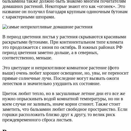
бальзамина также должно быть знакомо многим почитателям
домашних растений. Некоторые знают его как «огонек». Это
название он получил благодаря крупным одиночным бутонам
с характерными шпорами.
В период цветения листья у растения скрываются красивыми
раскрытыми бутонами. При континентальном типе климата
это продолжается с июня по октябрь. В южных районах РФ
период цветения заметно дольше, а в северных,
соответственно, меньше.
Это цветущее и неприхотливое комнатное растение (фото
выше) очень любит хорошее освещение, но, увы, не переносит
прямые солнечные лучи. Последние могут вызвать ожоги
лепестков и значительно ухудшить их состояние.
Цветок любит тепло, но в засушливые летние дни его все же
нужно опрыскивать водой комнатной температуры, но ни в
коем случае не заливать, иначе корни сгниют. Также стоит
заметить, что бальзамин любит свободное пространство. Если
горшки расположить близко друг к другу, то велик риск
преждевременного сброса листьев.