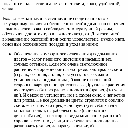
подают сигналы если им не хватает света, воды, удобрений,
тепла.
Уход за комнатными растениями не сводится просто к
регулярному поливу и обеспечению необходимого освещения.
Помимо этого, важно соблюдать температурный режим,
обеспечить достаточную влажность воздуха. Для того, чтобы
выращивание растений приносило удовольствие, нужно знать
основные особенности посадки и ухода за ними:
Обеспечение комфортного освещения для домашних
цветов – залог пышного цветения и насыщенных,
сочных оттенков. Если это очень светолюбивое
растение, которое не боится экстремально-яркого света
(герань, бегония, лилия, кактусы), то его можно
установить на подоконнике, балконе с солнечной
стороны квартиры, не притеняя его. Другие же растения
чувствуют себя прекрасно в полутени (аралия, фикус и
др.). Их можно установить не на самом окне, а напротив
или рядом. Не все домашние цветы стремятся к обилию
света, есть и те, кто прекрасно чувствует себя в тени
книжной полки, на рабочем столе (папоротник,
диффенбахия), а некоторые виды комнатных растений
хорошо растут и в дефиците освещения, полноценно
развиваясь (азалия, аспарагус, антариум).