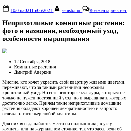
Posted
By
к
10/05/2021
15/06/2021
semstomm
Комментариев
нет
on
запис
Непри
Неприхотливые комнатные растения:
комна
расте
фото и названия, необходимый уход,
фото
особенности выращивания
и
назва
необх
уход,
особе
12 Сентября, 2018
выра
Комнатные растения
Дмитрий Аверкин
Многие, кто хочет украсить свой квартиру живыми цветами,
переживают, что за такими растениями необходим
кропотливый уход. Но есть некоторые культуры, которым не
только не нужен постоянный уход, но и выращивать которых
достаточно легко. Причем такие неприхотливые домашние
растения обладают хорошей декоративностью и запросто
освежают интерьер любой квартиры.
Для них всегда найдется место на подоконнике, в углу
комнаты или на журнальном столике, так что здесь речи об