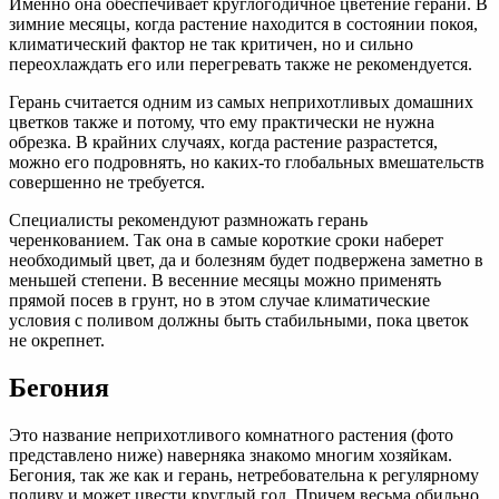
Именно она обеспечивает круглогодичное цветение герани. В
зимние месяцы, когда растение находится в состоянии покоя,
климатический фактор не так критичен, но и сильно
переохлаждать его или перегревать также не рекомендуется.
Герань считается одним из самых неприхотливых домашних
цветков также и потому, что ему практически не нужна
обрезка. В крайних случаях, когда растение разрастется,
можно его подровнять, но каких-то глобальных вмешательств
совершенно не требуется.
Специалисты рекомендуют размножать герань
черенкованием. Так она в самые короткие сроки наберет
необходимый цвет, да и болезням будет подвержена заметно в
меньшей степени. В весенние месяцы можно применять
прямой посев в грунт, но в этом случае климатические
условия с поливом должны быть стабильными, пока цветок
не окрепнет.
Бегония
Это название неприхотливого комнатного растения (фото
представлено ниже) наверняка знакомо многим хозяйкам.
Бегония, так же как и герань, нетребовательна к регулярному
поливу и может цвести круглый год. Причем весьма обильно