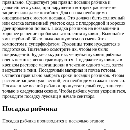
правильно. Существует ряд правил посадки рябчика и
дальнейшего ухода, при нарушении которых растение не
зацветет или даже погибнет. Для начала необходимо
определиться с местом посадки. Это должен быть солнечный
или слегка затененный участок сада с плодородной и хорошо
дренированной почвой. Посадка рябчиков на возвышении –
хорошее решение проблемы затопления луковиц. Выкопайте
ямы глубиной 30 см, выкопанную землю смешайте с
компостом и суперфосфатом. Луковицы тоже нуждаются в
подготовке. Тщательно осмотрите их, чтобы не было
повреждений. Будьте аккуратны, чешуйки луковиц рябчика
очень нежные, легко травмируются. Подержите луковицы в
крепком растворе марганцовки в течение одного часа, затем
высушите в тени. Посадочный материал и почва готовы.
Остается правильно выбрать сроки посадки рябчиков. Чтобы
растение зацвело уже весной, его необходимо сажать осенью.
Посаженные весной рябчики пропустят целый год, зацветут
только в следующем сезоне. Чтобы рябчик успел укорениться,
проводите посадку луковиц в начале сентября.
Посадка рябчика
Посадка рябчика производится в несколько этапов: