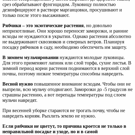
срез обрабатывают фунгицидом. Луковицу полностью
дезинфицируют в растворе марганцовки, просушивают и
только после этого высаживают.
Рябчики – это экзотические растения
, но довольно
неприхотливые. Они хорошо переносят заморозки, и ранние
всходы не нуждаются в укрытии. Однако растения абсолютно
не выдерживают сквозняков и северных ветров. Планируя
посадку рябчиков в саду, необходимо обеспечить им защиту.
В зимнем мульчировании
нуждаются молодые луковицы.
Для этого применяют лапник или слой торфа, сухие листья. В
зимний период корни растения поднимаются в верхний слой
почвы, поэтому низкие температуры способны навредить.
Весной нужно
повышенное внимание всходам. Чтобы они не
выпрели, всю мульчу отодвигают. Заморозки до -5 градусов не
страшны растению, а вот перепады температуры под слоем
мульчи навредят.
При весенней уборке стараются не трогать почву, чтобы не
навредить корням. Рыхлить землю не нужно.
Если рябчики не цветут, то причина кроется не только в
неправильной посадке и уходе, но и в самой