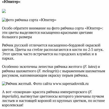
«Юпитер»
Особо обратите внимание на фото рябчика сорта «Юпитер»:
эти цветы выделяются насыщенно-красными цветами
большого размера
Рябчик русский отличается насыщенно-бордовой окраской
цветов. Цветы на стебле располагаются в кисти по 2-5 штук.
Этот цветок часто встречается на городских клумбах и в
парках.
Особенно экзотичны лепестки рябчика желтого (
F. lutea
) и
рябчика шахматного (
F. meleagris
) с выраженным шахматным
рисунком, напоминающим окраску перьев рябчика.
А вот «покорная» красота рябчика императорского (
F.
imperialis
), вытянутые цветоносы которого увенчаны пучком
листьев и настоящей короной из крупных цветков, по истине
королевская!