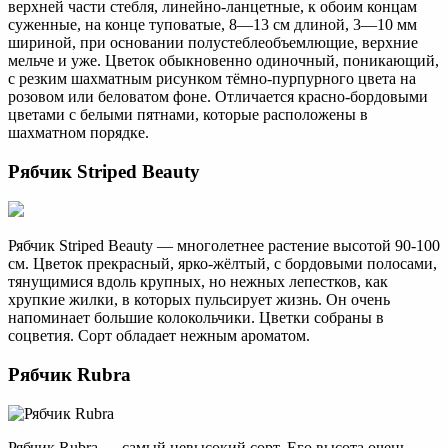
верхней части стебля, линейно-ланцетные, к обоим концам
суженные, на конце туповатые, 8—13 см длиной, 3—10 мм
шириной, при основании полустеблеобъемлющие, верхние
мельче и уже. Цветок обыкновенно одиночный, поникающий,
с резким шахматным рисунком тёмно-пурпурного цвета на
розовом или беловатом фоне. Отличается красно-бордовыми
цветами с белыми пятнами, которые расположены в
шахматном порядке.
Рябчик Striped Beauty
Рябчик Striped Beauty — многолетнее растение высотой 90-100
см. Цветок прекрасный, ярко-жёлтый, с бордовыми полосами,
тянущимися вдоль крупных, но нежных лепестков, как
хрупкие жилки, в которых пульсирует жизнь. Он очень
напоминает большие колокольчики. Цветки собраны в
соцветия. Сорт обладает нежным ароматом.
Рябчик Rubra
Рябчик Rubra — самый невысокий сорт. Его высота очень