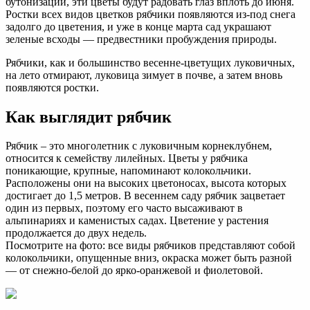
бутонизации, эти цветы будут радовать глаз вплоть до июня.
Ростки всех видов цветков рябчики появляются из-под снега
задолго до цветения, и уже в конце марта сад украшают
зеленые всходы — предвестники пробуждения природы.
Рябчики, как и большинство весенне-цветущих луковичных,
на лето отмирают, луковица зимует в почве, а затем вновь
появляются ростки.
Как выглядит рябчик
Рябчик – это многолетник с луковичным корнеклубнем,
относится к семейству лилейных. Цветы у рябчика
поникающие, крупные, напоминают колокольчики.
Расположены они на высоких цветоносах, высота которых
достигает до 1,5 метров. В весеннем саду рябчик зацветает
один из первых, поэтому его часто высаживают в
альпинариях и каменистых садах. Цветение у растения
продолжается до двух недель.
Посмотрите на фото: все виды рябчиков представляют собой
колокольчики, опущенные вниз, окраска может быть разной
— от снежно-белой до ярко-оранжевой и фиолетовой.