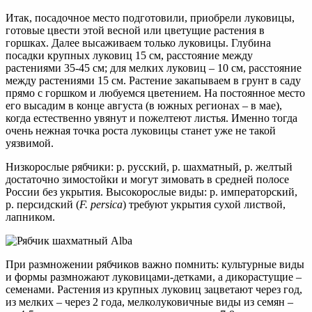
Итак, посадочное место подготовили, приобрели луковицы,
готовые цвести этой весной или цветущие растения в
горшках. Далее высаживаем только луковицы. Глубина
посадки крупных луковиц 15 см, расстояние между
растениями 35-45 см; для мелких луковиц – 10 см, расстояние
между растениями 15 см. Растение закапываем в грунт в саду
прямо с горшком и любуемся цветением. На постоянное место
его высадим в конце августа (в южных регионах – в мае),
когда естественно увянут и пожелтеют листья. Именно тогда
очень нежная точка роста луковицы станет уже не такой
уязвимой.
Низкорослые рябчики: р. русский, р. шахматный, р. желтый
достаточно зимостойки и могут зимовать в средней полосе
России без укрытия. Высокорослые виды: р. императорский,
р. персидский (
F. persica
) требуют укрытия сухой листвой,
лапником.
При размножении рябчиков важно помнить: культурные виды
и формы размножают луковицами-детками, а дикорастущие –
семенами. Растения из крупных луковиц зацветают через год,
из мелких – через 2 года, мелколуковичные виды из семян –