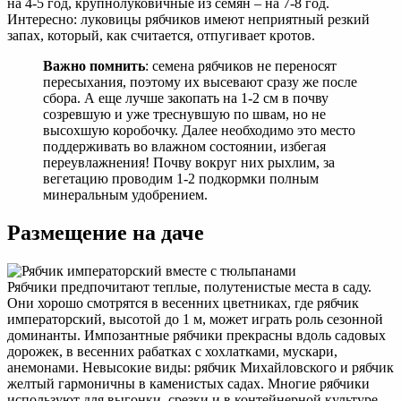
на 4-5 год, крупнолуковичные из семян – на 7-8 год.
Интересно: луковицы рябчиков имеют неприятный резкий
запах, который, как считается, отпугивает кротов.
Важно помнить
: семена рябчиков не переносят
пересыхания, поэтому их высевают сразу же после
сбора. А еще лучше закопать на 1-2 см в почву
созревшую и уже треснувшую по швам, но не
высохшую коробочку. Далее необходимо это место
поддерживать во влажном состоянии, избегая
переувлажнения! Почву вокруг них рыхлим, за
вегетацию проводим 1-2 подкормки полным
минеральным удобрением.
Размещение на даче
Рябчики предпочитают теплые, полутенистые места в саду.
Они хорошо смотрятся в весенних цветниках, где рябчик
императорский, высотой до 1 м, может играть роль сезонной
доминанты. Импозантные рябчики прекрасны вдоль садовых
дорожек, в весенних рабатках с хохлатками, мускари,
анемонами. Невысокие виды: рябчик Михайловского и рябчик
желтый гармоничны в каменистых садах. Многие рябчики
используют для выгонки, срезки и в контейнерной культуре.