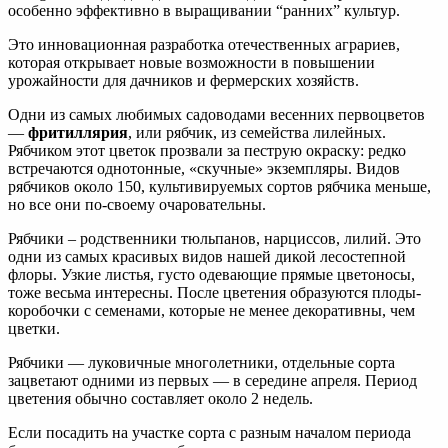
особенно эффективно в выращивании “ранних” культур.
Это инновационная разработка отечественных аграриев,
которая открывает новые возможности в повышении
урожайности для дачников и фермерских хозяйств.
Одни из самых любимых садоводами весенних первоцветов
—
фритиллярия
, или рябчик, из семейства лилейных.
Рябчиком этот цветок прозвали за пеструю окраску: редко
встречаются однотонные, «скучные» экземпляры. Видов
рябчиков около 150, культивируемых сортов рябчика меньше,
но все они по-своему очаровательны.
Рябчики – родственники тюльпанов, нарциссов, лилий. Это
одни из самых красивых видов нашей дикой лесостепной
флоры. Узкие листья, густо одевающие прямые цветоносы,
тоже весьма интересны. После цветения образуются плоды-
коробочки с семенами, которые не менее декоративны, чем
цветки.
Рябчики — луковичные многолетники, отдельные сорта
зацветают одними из первых — в середине апреля. Период
цветения обычно составляет около 2 недель.
Если посадить на участке сорта с разным началом периода