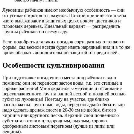
Луковицы рябчиков имеют необычную особенность — они
отпугивают кротов и грызунов. По этой причине эти цветы
часто высаживают в защитных целях вокруг цветников и
плодовых деревьев. Идеальный вариант — распределить
группы рябчиков по всему саду.
Если подобрать для таких посадок сорта разных оттенков и
формы, сад весной всегда будет иметь нарядный вид и в то же
время обладать дополнительной защитой от вредителей.
Особенности культивирования
При подготовке посадочного места под рябчики важно
помнить: они не переносят застоя воды, т.к. это степные и
горные растения! Многократное замерзание и оттаивание
переувлажненного грунта ранней весной и поздней осенью
губит их луковицы! Поэтому на участке, где близко
расположены грунтовые воды, перед посадкой обязательно
надо сделать дренаж слоем в 20-30 см из щебня, битого
кирпича или крупного песка. Верхний слой почвенного
субстрата готовим плодородным, рыхлым, хорошо
сдобренным листовым перегноем (лучше из липы или
лещины).