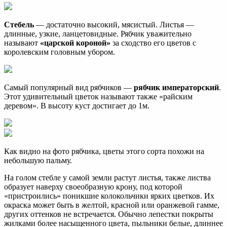
Стебель
— достаточно высокий, мясистый. Листья —
длинные, узкие, ланцетовидные. Рябчик уважительно
называют
«царской короной»
за сходство его цветов с
королевским головным убором.
Самый популярный вид рябчиков —
рябчик императорский
.
Этот удивительный цветок называют также «райским
деревом». В высоту куст достигает до 1м.
Как видно на фото рябчика, цветы этого сорта похожи на
небольшую пальму.
На голом стебле у самой земли растут листья, также листва
образует наверху своеобразную крону, под которой
«пристроились» поникшие колокольчики ярких цветков. Их
окраска может быть в желтой, красной или оранжевой гамме,
других оттенков не встречается. Обычно лепестки покрыты
жилками более насыщенного цвета, пыльники белые, длиннее