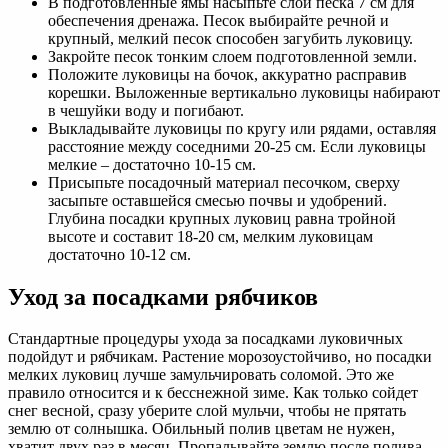
В подготовленные ямы насыпьте слой песка 7 см для
обеспечения дренажа. Песок выбирайте речной и
крупный, мелкий песок способен загубить луковицу.
Закройте песок тонким слоем подготовленной земли.
Положите луковицы на бочок, аккуратно расправив
корешки. Выложенные вертикально луковицы набирают
в чешуйки воду и погибают.
Выкладывайте луковицы по кругу или рядами, оставляя
расстояние между соседними 20-25 см. Если луковицы
мелкие – достаточно 10-15 см.
Присыпьте посадочный материал песочком, сверху
засыпьте оставшейся смесью почвы и удобрений.
Глубина посадки крупных луковиц равна тройной
высоте и составит 18-20 см, мелким луковицам
достаточно 10-12 см.
Уход за посадками рябчиков
Стандартные процедуры ухода за посадками луковичных
подойдут и рябчикам. Растение морозоустойчиво, но посадки
мелких луковиц лучше замульчировать соломой. Это же
правило относится и к бесснежной зиме. Как только сойдет
снег весной, сразу уберите слой мульчи, чтобы не прятать
землю от солнышка. Обильный полив цветам не нужен,
хватит двух раз в месяц. Пропалывайте землю после полива,