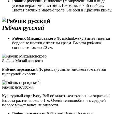
Рябчик русский
(F. ruthenica) с закрученными в виде
усиков верхними листьями. Имеет высокий стебель.
Цветет рябчик в марте-апреле. Занесен в Красную книгу.
Рябчик русский
Рябчик Михайловского
(F. michailovskyi) имеет цветки
бордовые цветки с желтым краем. Высота рябчика
составляет около 20 см.
Рябчик
Михайловского
Рябчик персидский
(F. persica) усыпан множеством цветов
пурпурной окраски.
Рябчик
персидский
Культурный сорт Ivory Bell обладает желто-зеленой окраской.
Высота растения около 1 м. Очень теплолюбив и в средней
полосе может вовсе не зацвести.
Рябчик камчатский
(F. camtschatcensis) имеет