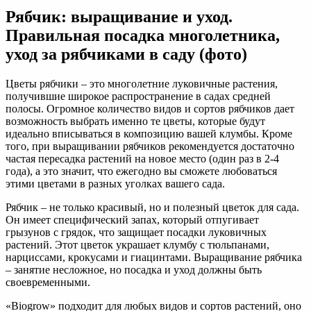
Рябчик:
Рябчик: выращивание и уход.
выращивание
и
Правильная посадка многолетника,
уход
уход за рябчиками в саду (фото)
Цветы рябчики – это многолетние луковичные растения,
получившие широкое распространение в садах средней
полосы. Огромное количество видов и сортов рябчиков дает
возможность выбрать именно те цветы, которые будут
идеально вписываться в композицию вашей клумбы. Кроме
того, при выращивании рябчиков рекомендуется достаточно
частая пересадка растений на новое место (один раз в 2-4
года), а это значит, что ежегодно вы сможете любоваться
этими цветами в разных уголках вашего сада.
Рябчик – не только красивый, но и полезный цветок для сада.
Он имеет специфический запах, который отпугивает
грызунов с грядок, что защищает посадки луковичных
растений. Этот цветок украшает клумбу с тюльпанами,
нарциссами, крокусами и гиацинтами. Выращивание рябчика
– занятие несложное, но посадка и уход должны быть
своевременными.
«Biogrow» подходит для любых видов и сортов растений, оно