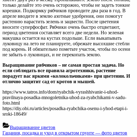
только делайте это очень осторожно, чтобы не задеть тонкие
корешки. Подкормку рябчиков проводите два раза в год. В
апреле вводите в землю азотные удобрения, они помогут
растению нарастить зелень и зацвести. После цветения
вносите суперфосфат. Рябчики очень быстро отцветают,
период цветения составляет всего две недели. Но зеленая
макушка остается на кустах подольше. Если выкапывать
луковицу на лето не планируете, обрежьте высохшие стебли
под корень. И обязательно пометьте участок, чтобы по осени
не забыть о луковицах, и не перекопать землю.
Выращивание рябчиков – не самая простая задача. Но
если соблюдать все правила агротехники, растение
порадует вас яркими «колокольчиками» при цветении. И
отлично защитит сад от кротов и мышей.
https://www.tatros.info/dom/ryabchik-vyrashhivanie-i-uhod-
pravilnaya-posadka-mnogoletnika-uhod-za-ryabchikami-v-sadu-
foto.html
https://diy.obi.ru/articles/posadka-ryabchika-osenu-i-yhod-etapi-i-
sroki-18649/
Выращивание цветов
Навигация
Previous
Гацания, посадка и уход в открытом грунте — фото цветов