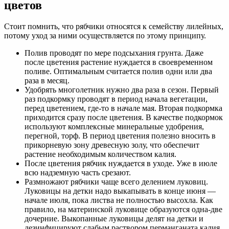
цветов
Стоит помнить, что рябчики относятся к семейству лилейных,
потому уход за ними осуществляется по этому принципу.
Полив проводят по мере подсыхания грунта. Даже
после цветения растение нуждается в своевременном
поливе. Оптимальным считается полив одни или два
раза в месяц.
Удобрять многолетник нужно два раза в сезон. Первый
раз подкормку проводят в период начала вегетации,
перед цветением, где-то в начале мая. Вторая подкормка
приходится сразу после цветения. В качестве подкормок
используют комплексные минеральные удобрения,
перегной, торф. В период цветения полезно вносить в
прикорневую зону древесную золу, что обеспечит
растение необходимым количеством калия.
После цветения рябчик нуждается в уходе. Уже в июле
всю надземную часть срезают.
Размножают рябчики чаще всего делением луковиц.
Луковицы на детки надо выкапывать в конце июня —
начале июля, пока листва не полностью высохла. Как
правило, на материнской луковице образуются одна-две
дочерние. Выкопанные луковицы делят на детки и
дезинфицируют слабым раствором перманганата калия.