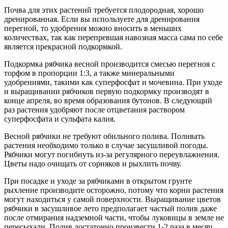
Почва для этих растений требуется плодородная, хорошо
дренированная. Если вы используете для дренирования
перегной, то удобрения можно вносить в меньших
количествах, так как перепревшая навозная масса сама по себе
является прекрасной подкормкой.
Подкормка рябчика весной производится смесью перегноя с
торфом в пропорции 1:3, а также минеральными
удобрениями, такими как суперфосфат и мочевина. При уходе
и выращивании рябчиков первую подкормку производят в
конце апреля, во время образования бутонов. В следующий
раз растения удобряют после отцветания раствором
суперфосфата и сульфата калия.
Весной рябчики не требуют обильного полива. Поливать
растения необходимо только в случае засушливой погоды.
Рябчики могут погибнуть из-за регулярного переувлажнения.
Цветы надо очищать от сорняков и рыхлить почву.
При посадке и уходе за рябчиками в открытом грунте
рыхление производите осторожно, потому что корни растения
могут находиться у самой поверхности. Выращивание цветов
рябчики в засушливое лето предполагает частый полив даже
после отмирания надземной части, чтобы луковицы в земле не
пересыхали. Полив достаточно произвести 1-2 раза в месяц.