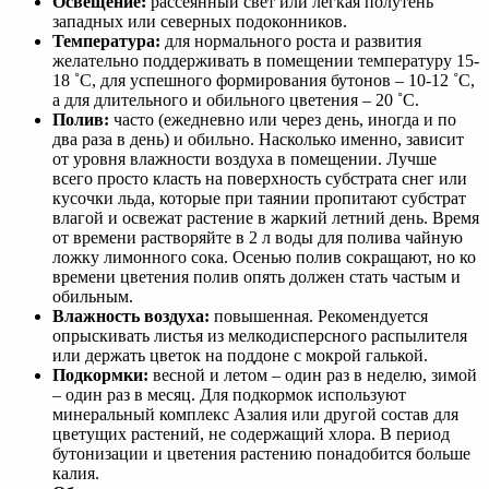
Освещение:
рассеянный свет или легкая полутень
западных или северных подоконников.
Температура:
для нормального роста и развития
желательно поддерживать в помещении температуру 15-
18 ˚C, для успешного формирования бутонов – 10-12 ˚C,
а для длительного и обильного цветения – 20 ˚C.
Полив:
часто (ежедневно или через день, иногда и по
два раза в день) и обильно. Насколько именно, зависит
от уровня влажности воздуха в помещении. Лучше
всего просто класть на поверхность субстрата снег или
кусочки льда, которые при таянии пропитают субстрат
влагой и освежат растение в жаркий летний день. Время
от времени растворяйте в 2 л воды для полива чайную
ложку лимонного сока. Осенью полив сокращают, но ко
времени цветения полив опять должен стать частым и
обильным.
Влажность воздуха:
повышенная. Рекомендуется
опрыскивать листья из мелкодисперсного распылителя
или держать цветок на поддоне с мокрой галькой.
Подкормки:
весной и летом – один раз в неделю, зимой
– один раз в месяц. Для подкормок используют
минеральный комплекс Азалия или другой состав для
цветущих растений, не содержащий хлора. В период
бутонизации и цветения растению понадобится больше
калия.