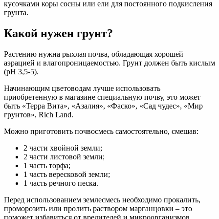
кусочками коры сосны или ели для постоянного подкисления
грунта.
Какой нужен грунт?
Растению нужна рыхлая почва, обладающая хорошей
аэрацией и влагопроницаемостью. Грунт должен быть кислым
(pH 3,5-5).
Начинающим цветоводам лучше использовать
приобретенную в магазине специальную почву, это может
быть «Терра Вита», «Азалия», «Фаско», «Сад чудес», «Мир
грунтов», Rich Land.
Можно приготовить почвосмесь самостоятельно, смешав:
2 части хвойной земли;
2 части листовой земли;
1 часть торфа;
1 часть вересковой земли;
1 часть речного песка.
Перед использованием землесмесь необходимо прокалить,
проморозить или пролить раствором марганцовки – это
поможет избавиться от вредителей и микроорганизмов.