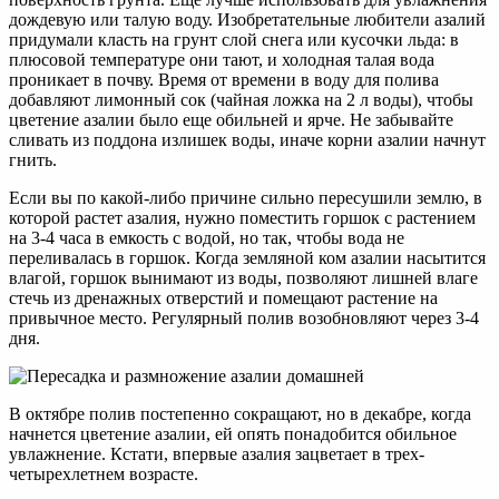
дождевую или талую воду. Изобретательные любители азалий
придумали класть на грунт слой снега или кусочки льда: в
плюсовой температуре они тают, и холодная талая вода
проникает в почву. Время от времени в воду для полива
добавляют лимонный сок (чайная ложка на 2 л воды), чтобы
цветение азалии было еще обильней и ярче. Не забывайте
сливать из поддона излишек воды, иначе корни азалии начнут
гнить.
Если вы по какой-либо причине сильно пересушили землю, в
которой растет азалия, нужно поместить горшок с растением
на 3-4 часа в емкость с водой, но так, чтобы вода не
переливалась в горшок. Когда земляной ком азалии насытится
влагой, горшок вынимают из воды, позволяют лишней влаге
стечь из дренажных отверстий и помещают растение на
привычное место. Регулярный полив возобновляют через 3-4
дня.
В октябре полив постепенно сокращают, но в декабре, когда
начнется цветение азалии, ей опять понадобится обильное
увлажнение. Кстати, впервые азалия зацветает в трех-
четырехлетнем возрасте.