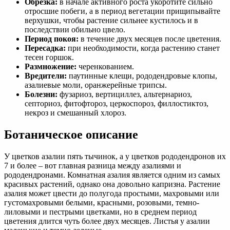
Обрезка:
в начале активного роста укоротите сильно
отросшие побеги, а в период вегетации прищипывайте
верхушки, чтобы растение сильнее кустилось и в
последствии обильно цвело.
Период покоя:
в течение двух месяцев после цветения.
Пересадка:
при необходимости, когда растению станет
тесен горшок.
Размножение:
черенкованием.
Вредители:
паутинные клещи, рододендровые клопы,
азалиевые моли, оранжерейные трипсы.
Болезни:
фузариоз, вертициллез, альтернариоз,
септориоз, фитофтороз, церкоспороз, филлостиктоз,
некроз и смешанный хлороз.
Ботаническое описание
У цветков азалии пять тычинок, а у цветков рододендронов их
7 и более – вот главная разница между азалиями и
рододендронами. Комнатная азалия является одним из самых
красивых растений, однако она довольно капризна. Растение
азалия может цвести до полугода простыми, махровыми или
густомахровыми белыми, красными, розовыми, темно-
лиловыми и пестрыми цветками, но в среднем период
цветения длится чуть более двух месяцев. Листья у азалии