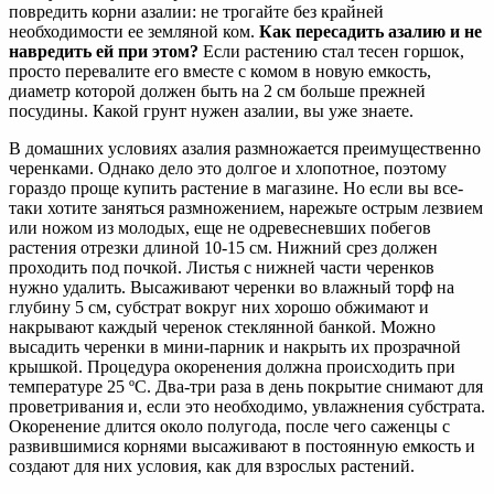
повредить корни азалии: не трогайте без крайней
необходимости ее земляной ком.
Как пересадить азалию и не
навредить ей при этом?
Если растению стал тесен горшок,
просто перевалите его вместе с комом в новую емкость,
диаметр которой должен быть на 2 см больше прежней
посудины. Какой грунт нужен азалии, вы уже знаете.
В домашних условиях азалия размножается преимущественно
черенками. Однако дело это долгое и хлопотное, поэтому
гораздо проще купить растение в магазине. Но если вы все-
таки хотите заняться размножением, нарежьте острым лезвием
или ножом из молодых, еще не одревесневших побегов
растения отрезки длиной 10-15 см. Нижний срез должен
проходить под почкой. Листья с нижней части черенков
нужно удалить. Высаживают черенки во влажный торф на
глубину 5 см, субстрат вокруг них хорошо обжимают и
накрывают каждый черенок стеклянной банкой. Можно
высадить черенки в мини-парник и накрыть их прозрачной
крышкой. Процедура окоренения должна происходить при
температуре 25 ºC. Два-три раза в день покрытие снимают для
проветривания и, если это необходимо, увлажнения субстрата.
Окоренение длится около полугода, после чего саженцы с
развившимися корнями высаживают в постоянную емкость и
создают для них условия, как для взрослых растений.