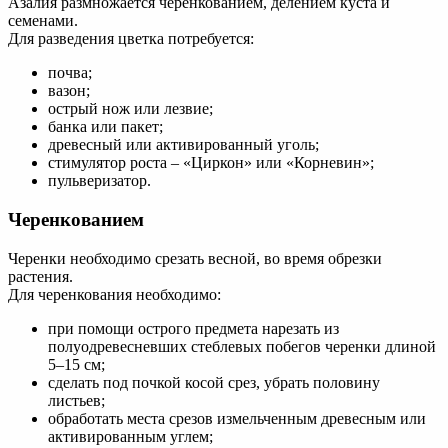
Азалия размножается черенкованием, делением куста и
семенами.
Для разведения цветка потребуется:
почва;
вазон;
острый нож или лезвие;
банка или пакет;
древесный или активированный уголь;
стимулятор роста – «Циркон» или «Корневин»;
пульверизатор.
Черенкованием
Черенки необходимо срезать весной, во время обрезки
растения.
Для черенкования необходимо:
при помощи острого предмета нарезать из
полуодревесневших стеблевых побегов черенки длиной
5–15 см;
сделать под почкой косой срез, убрать половину
листьев;
обработать места срезов измельченным древесным или
активированным углем;