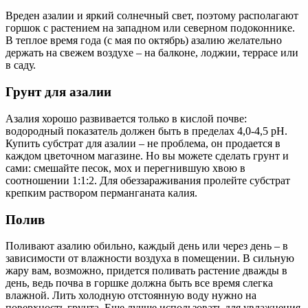
Вреден азалии и яркий солнечный свет, поэтому располагают
горшок с растением на западном или северном подоконнике.
В теплое время года (с мая по октябрь) азалию желательно
держать на свежем воздухе – на балконе, лоджии, террасе или
в саду.
Грунт для азалии
Азалия хорошо развивается только в кислой почве:
водородный показатель должен быть в пределах 4,0-4,5 pH.
Купить субстрат для азалии – не проблема, он продается в
каждом цветочном магазине. Но вы можете сделать грунт и
сами: смешайте песок, мох и перегнившую хвою в
соотношении 1:1:2. Для обеззараживания пролейте субстрат
крепким раствором перманганата калия.
Полив
Поливают азалию обильно, каждый день или через день – в
зависимости от влажности воздуха в помещении. В сильную
жару вам, возможно, придется поливать растение дважды в
день, ведь почва в горшке должна быть все время слегка
влажной. Лить холодную отстоянную воду нужно на
поверхность грунта. Еще лучше использовать для увлажнения