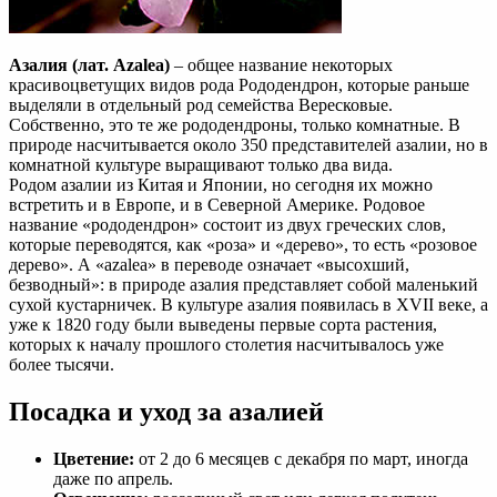
Азалия (лат. Azalea)
– общее название некоторых
красивоцветущих видов рода Рододендрон, которые раньше
выделяли в отдельный род семейства Вересковые.
Собственно, это те же рододендроны, только комнатные. В
природе насчитывается около 350 представителей азалии, но в
комнатной культуре выращивают только два вида.
Родом азалии из Китая и Японии, но сегодня их можно
встретить и в Европе, и в Северной Америке. Родовое
название «рододендрон» состоит из двух греческих слов,
которые переводятся, как «роза» и «дерево», то есть «розовое
дерево». А «azalea» в переводе означает «высохший,
безводный»: в природе азалия представляет собой маленький
сухой кустарничек. В культуре азалия появилась в XVII веке, а
уже к 1820 году были выведены первые сорта растения,
которых к началу прошлого столетия насчитывалось уже
более тысячи.
Посадка и уход за азалией
Цветение:
от 2 до 6 месяцев с декабря по март, иногда
даже по апрель.