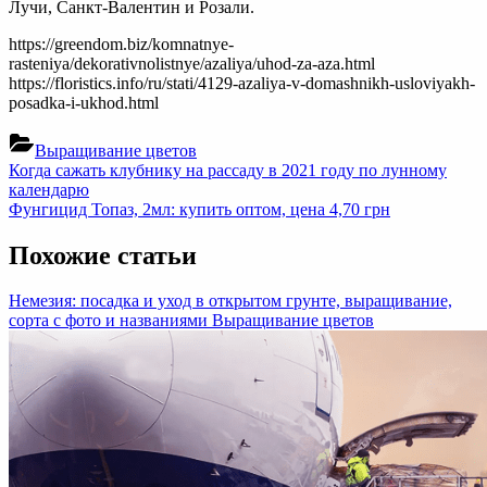
Лучи, Санкт-Валентин и Розали.
https://greendom.biz/komnatnye-
rasteniya/dekorativnolistnye/azaliya/uhod-za-aza.html
https://floristics.info/ru/stati/4129-azaliya-v-domashnikh-usloviyakh-
posadka-i-ukhod.html
Выращивание цветов
Навигация
Previous
Когда сажать клубнику на рассаду в 2021 году по лунному
Post:
календарю
по
Next
Фунгицид Топаз, 2мл: купить оптом, цена 4,70 грн
записям
Post:
Похожие статьи
Немезия: посадка и уход в открытом грунте, выращивание,
сорта с фото и названиями
Выращивание цветов