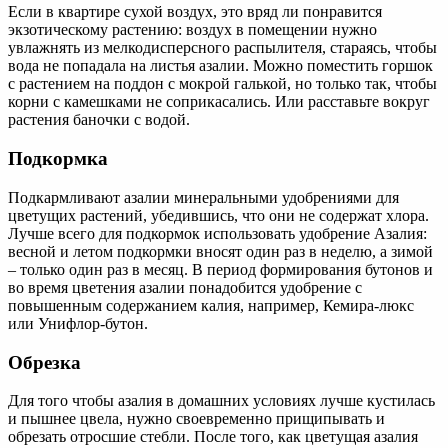
Если в квартире сухой воздух, это вряд ли понравится
экзотическому растению: воздух в помещении нужно
увлажнять из мелкодисперсного распылителя, стараясь, чтобы
вода не попадала на листья азалии. Можно поместить горшок
с растением на поддон с мокрой галькой, но только так, чтобы
корни с камешками не соприкасались. Или расставьте вокруг
растения баночки с водой.
Подкормка
Подкармливают азалии минеральными удобрениями для
цветущих растений, убедившись, что они не содержат хлора.
Лучше всего для подкормок использовать удобрение Азалия:
весной и летом подкормки вносят один раз в неделю, а зимой
– только один раз в месяц. В период формирования бутонов и
во время цветения азалии понадобится удобрение с
повышенным содержанием калия, например, Кемира-люкс
или Унифлор-бутон.
Обрезка
Для того чтобы азалия в домашних условиях лучше кустилась
и пышнее цвела, нужно своевременно прищипывать и
обрезать отросшие стебли. После того, как цветущая азалия