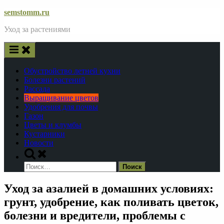
Skip
semstomm.ru
to
Уход за растениями
content
Обустройство летней кухни
Болезни растений
Рассада
Выращивание цветов
Удобрения для почвы
Газон
Цветы и клумбы
Кустарники
Новости
Toggle
search
Найти:
form
Уход за азалией в домашних условиях:
грунт, удобрение, как поливать цветок,
болезни и вредители, проблемы с