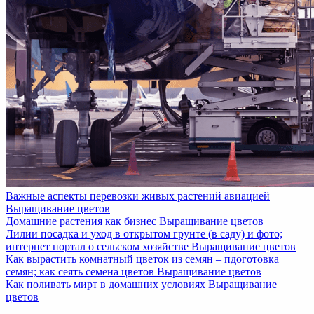
Важные аспекты перевозки живых растений авиацией
Выращивание цветов
Домашние растения как бизнес
Выращивание цветов
Лилии посадка и уход в открытом грунте (в саду) и фото;
интернет портал о сельском хозяйстве
Выращивание цветов
Как вырастить комнатный цветок из семян – пдоготовка
семян; как сеять семена цветов
Выращивание цветов
Как поливать мирт в домашних условиях
Выращивание
цветов