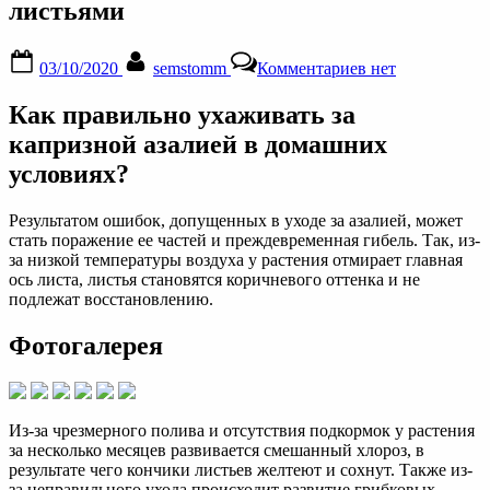
листьями
Posted
By
к
03/10/2020
semstomm
Комментариев
нет
on
записи
Уход
Как правильно ухаживать за
за
азалией
капризной азалией в домашних
в
условиях?
домашних
условиях:
грунт,
Результатом ошибок, допущенных в уходе за азалией, может
удобрение,
стать поражение ее частей и преждевременная гибель. Так, из-
как
за низкой температуры воздуха у растения отмирает главная
поливать
ось листа, листья становятся коричневого оттенка и не
цветок,
подлежат восстановлению.
болезни
и
Фотогалерея
вредители,
проблемы
с
листьями
Из-за чрезмерного полива и отсутствия подкормок у растения
за несколько месяцев развивается смешанный хлороз, в
результате чего кончики листьев желтеют и сохнут. Также из-
за неправильного ухода происходит развитие грибковых