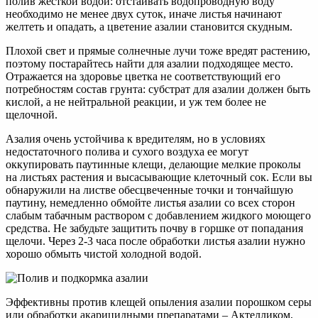
полив жесткой водой: отстаивать водопроводную воду
необходимо не менее двух суток, иначе листья начинают
желтеть и опадать, а цветение азалии становится скудным.
Плохой свет и прямые солнечные лучи тоже вредят растению,
поэтому постарайтесь найти для азалии подходящее место.
Отражается на здоровье цветка не соответствующий его
потребностям состав грунта: субстрат для азалии должен быть
кислой, а не нейтральной реакции, и уж тем более не
щелочной.
Азалия очень устойчива к вредителям, но в условиях
недостаточного полива и сухого воздуха ее могут
оккупировать паутинные клещи, делающие мелкие проколы
на листьях растения и высасывающие клеточный сок. Если вы
обнаружили на листве обесцвеченные точки и тончайшую
паутину, немедленно обмойте листья азалии со всех сторон
слабым табачным раствором с добавлением жидкого моющего
средства. Не забудьте защитить почву в горшке от попадания
щелочи. Через 2-3 часа после обработки листья азалии нужно
хорошо обмыть чистой холодной водой.
Эффективны против клещей опыления азалии порошком серы
или обработки акарицидными препаратами – Актелликом,