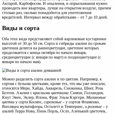
Актарой, Карбофосом. И опыления, и опрыскивания нужно
проводить вне квартиры, лучше на открытом воздухе, причем
столько раз, сколько понадобится для уничтожения
вредителей. Интервал между обработками – от 7 до 10 дней.
Виды и сорта
Оба этих вида представляют собой карликовые кустарники
высотой от 30 до 50 см. Сорта и гибриды азалии по срокам
цветения делятся на раннецветущие, цветение которых
продолжается с конца октября по начало января,
среднецветущие (с января по март) и поздноцветущие (с
января по начало мая).
Можно разделить сорта азалии и по цветам. Например, к
сортам с
белыми
цветками, кроме тех, что мы уже описали,
относятся Мери, Хайди, Акварель, Снежинка, Шнег, Роза
Белтон. Азалии с
красными цветками
: Симон, Голландия,
Кнут Эвен, Эклер, Илона, Фрау Эльза Кэргери.
Малиновые
цветки
у сорта Космос,
сиреневые
– у сортов Фламенко,
Виоляцеа мультифлора, Осталетт и Темперанс, а
розовые
– у
азалий Терра Нова, Пинк Перль, Осло, Аленький цветочек,