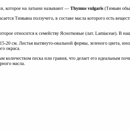
нии, которое на латыни называют —
Thymus vulgaris
(Тимьян обы
ается Тимьяна ползучего, в составе масла которого есть вещес
оторое относится к семейству Яснотковые (лат. Lamiaceae). В н
5-20 см. Листья вытянуто-овальной формы, зеленого цвета, ин
го окраса.
ым количеством песка или гравия, что делает его идеальным поч
рного масла.