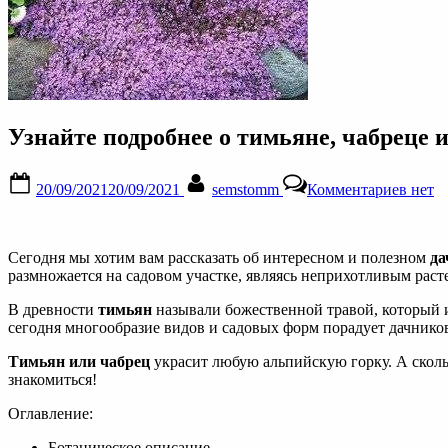
Узнайте подробнее о тимьяне, чабреце 
Posted
By
к
20/09/2021
20/09/2021
semstomm
Комментариев
нет
on
запис
Узнай
подро
о
Сегодня мы хотим вам рассказать об интересном и полезном
да
тимья
размножается на садовом участке, являясь неприхотливым раст
чабре
или
В древности
тимьян
называли божественной травой, который ис
богор
сегодня многообразие видов и садовых форм порадует дачнико
траве,
полез
Тимьян или чабрец
украсит любую альпийскую горку. А скольк
свойс
знакомиться!
и
посад
Оглавление:
в
Ботаническое описание