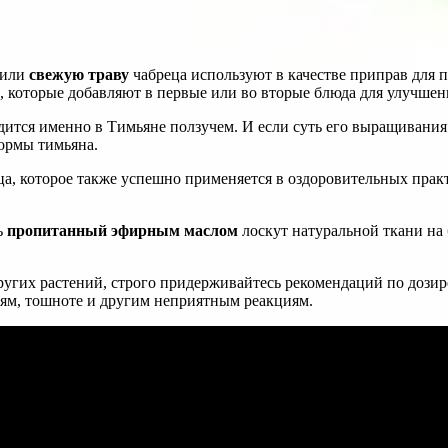
 или
свежую траву
чабреца используют в качестве приправ для 
, которые добавляют в первые или во вторые блюда для улучше
ится именно в Тимьяне ползучем. И если суть его выращивания с
ормы тимьяна.
ца, которое также успешно применяется в оздоровительных прак
ь
пропитанный эфирным маслом
лоскут натуральной ткани на 
других растений, строго придерживайтесь рекомендаций по доз
ям, тошноте и другим неприятным реакциям.