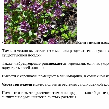
<
Если тимьян
плох
Тимьян
можно вырастить из семян или разделить его из уже и
существующей посадки.
Также,
чабрец хорошо размножается
черенками, если их укор
одну треть своей длинны.
Емкости с черенками помещают в мини-парник, в солнечной ча
Через три недели
можно получить растения с полноценной корн
Помните о том, что
растения тимьяна
предпочитают бедные гр
значительно уменьшится в листьях растения.