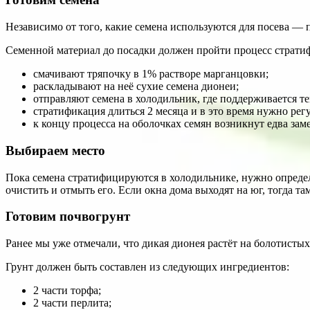
Независимо от того, какие семена используются для посева —
Семенной материал до посадки должен пройти процесс стратиф
смачивают тряпочку в 1% растворе марганцовки;
раскладывают на неё сухие семена дионеи;
отправляют семена в холодильник, где поддерживается тем
стратификация длиться 2 месяца и в это время нужно рег
к концу процесса на оболочках семян возникнут едва зам
Выбираем место
Пока семена стратифицируются в холодильнике, нужно определи
очистить и отмыть его. Если окна дома выходят на юг, тогда
Готовим почвогрунт
Ранее мы уже отмечали, что дикая дионея растёт на болотисты
Грунт должен быть составлен из следующих ингредиентов:
2 части торфа;
2 части перлита;