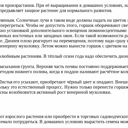
ия произрастания. При её выращивании в домашних условиях, на
предъявляет хищное растение для нормального развития.
еянным. Солнечные лучи в таком виде должны падать на цветок в
перегреться. Чтобы не допустить этого, горшок оборачивают с
можно установкой дополнительного освещения люминисцентными
нниках восточных или западных окон. Если такой возможности ра
. Дионея плохо реагирует на перемещения, поэтому надо сразу 
венерину мухоловку. Летом можно вынести горшок с цветком на 
любивым растениям. В тёплый сезон года надо обеспечить дионе
 засыхания грунта. Верхняя часть почвы постоянно поддерживае
тодом нижнего полива, когда в поддон наливают расчётное кол
 Листья его усыхают, приобретают чёрный цвет и опадают. Вне
ольку это естественный процесс. Нужно только перенести горшок
есны возобновится активный рост венериной мухоловки.
 взрослого растения или приобрести в торговых садоводческих 
я немало потрудиться. В домашних условиях вырастить семена м