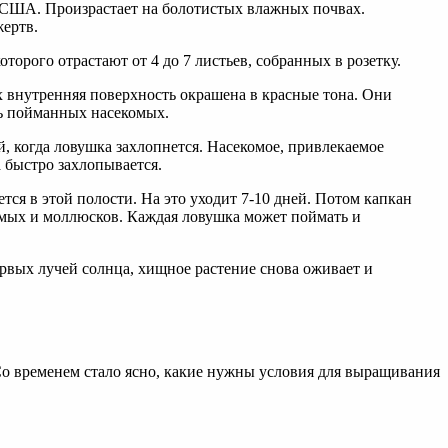
 США. Произрастает на болотистых влажных почвах.
жертв.
орого отрастают от 4 до 7 листьев, собранных в розетку.
их внутренняя поверхность окрашена в красные тона. Они
ть пойманных насекомых.
й, когда ловушка захлопнется. Насекомое, привлекаемое
 быстро захлопывается.
тся в этой полости. На это уходит 7-10 дней. Потом капкан
омых и моллюсков. Каждая ловушка может поймать и
рвых лучей солнца, хищное растение снова оживает и
 Со временем стало ясно, какие нужны условия для выращивания