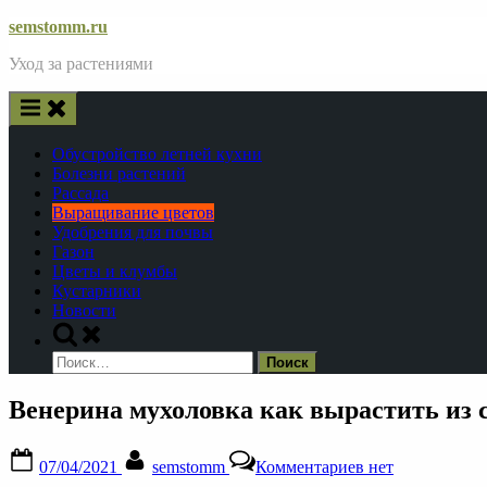
Skip
semstomm.ru
to
Уход за растениями
content
Обустройство летней кухни
Болезни растений
Рассада
Выращивание цветов
Удобрения для почвы
Газон
Цветы и клумбы
Кустарники
Новости
Toggle
search
Найти:
form
Венерина мухоловка как вырастить из 
Posted
By
к
07/04/2021
semstomm
Комментариев
нет
on
записи