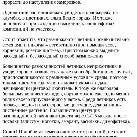
прорасти до наступления заморозков.
Однолетние растения можно увидеть в оранжереях, на
клумбах, в цветниках, альпийских горках. Их также
используют при создании изысканных ландшафтных
композиций на участках.
Стоит отметить, что размножаются летники исключительно
семенами и никогда – вегетативно (при помощи усов,
корневищ, розеток листьев). При этом можно выделить
рассадный и безрассадный способ размножения.
Большинство разновидностей летников неприхотливы в
уходе, хорошо развиваются даже на необработанных грунтах,
приспосабливаются к различным условиям среды, поэтому
такими цветами сад, участок может украсить даже
начинающий цветовод-любитель. К тому же благодаря
большому количеству видов, сортов можно ежегодно менять
облик своего приусадебного участка. Среди летников есть
низко-, средне- и высокорослые цветущие, декоративно-
лиственные растения. Большинство цветущих
разновидностей начинают цвести через 1-1,5 месяца после
посадки (алиссум, ноготки, амарант, васильки, димофотека).
Совет!
Приобретая семена однолетних растений, не стоит