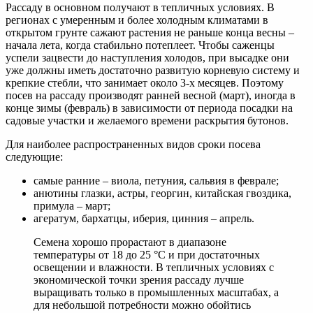
Рассаду в основном получают в тепличных условиях. В
регионах с умеренным и более холодным климатами в
открытом грунте сажают растения не раньше конца весны –
начала лета, когда стабильно потеплеет. Чтобы саженцы
успели зацвести до наступления холодов, при высадке они
уже должны иметь достаточно развитую корневую систему и
крепкие стебли, что занимает около 3-х месяцев. Поэтому
посев на рассаду производят ранней весной (март), иногда в
конце зимы (февраль) в зависимости от периода посадки на
садовые участки и желаемого времени раскрытия бутонов.
Для наиболее распространенных видов сроки посева
следующие:
самые ранние – виола, петуния, сальвия в феврале;
анютины глазки, астры, георгин, китайская гвоздика,
примула – март;
агератум, бархатцы, иберия, цинния – апрель.
Семена хорошо прорастают в диапазоне
температуры от 18 до 25 °С и при достаточных
освещении и влажности. В тепличных условиях с
экономической точки зрения рассаду лучше
выращивать только в промышленных масштабах, а
для небольшой потребности можно обойтись