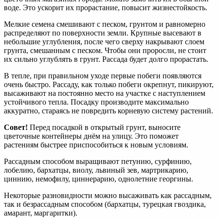
воде. Это ускорит их прорастание, повысит жизнестойкость.
Мелкие семена смешивают с песком, грунтом и равномерно
распределяют по поверхности земли. Крупные высевают в
небольшие углубления, после чего сверху накрывают слоем
грунта, смешанным с песком. Чтобы они проросли, не стоит
их сильно углублять в грунт. Рассада будет долго прорастать.
В тепле, при правильном уходе первые побеги появляются
очень быстро. Рассаду, как только побеги окрепнут, пикируют,
высаживают на постоянно место на участке с наступлением
устойчивого тепла. Посадку производите максимально
аккуратно, стараясь не повредить корневую систему растений.
Совет!
Перед посадкой в открытый грунт, выносите
цветочные контейнеры днём на улицу. Это поможет
растениям быстрее приспособиться к новым условиям.
Рассадным способом выращивают петунию, сурфинию,
лобелию, бархатцы, виолу, львиный зев, мартрикарию,
циннию, немофилу, циннерарию, однолетние георгины.
Некоторые разновидности можно высаживать как рассадным,
так и безрассадным способом (бархатцы, турецкая гвоздика,
амарант, маргаритки).