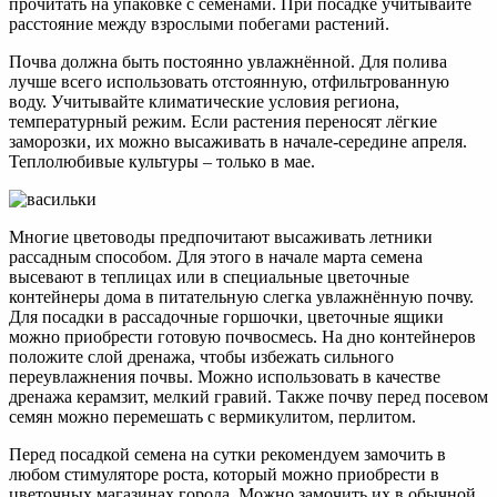
прочитать на упаковке с семенами. При посадке учитывайте
расстояние между взрослыми побегами растений.
Почва должна быть постоянно увлажнённой. Для полива
лучше всего использовать отстоянную, отфильтрованную
воду. Учитывайте климатические условия региона,
температурный режим. Если растения переносят лёгкие
заморозки, их можно высаживать в начале-середине апреля.
Теплолюбивые культуры – только в мае.
Многие цветоводы предпочитают высаживать летники
рассадным способом. Для этого в начале марта семена
высевают в теплицах или в специальные цветочные
контейнеры дома в питательную слегка увлажнённую почву.
Для посадки в рассадочные горшочки, цветочные ящики
можно приобрести готовую почвосмесь. На дно контейнеров
положите слой дренажа, чтобы избежать сильного
переувлажнения почвы. Можно использовать в качестве
дренажа керамзит, мелкий гравий. Также почву перед посевом
семян можно перемешать с вермикулитом, перлитом.
Перед посадкой семена на сутки рекомендуем замочить в
любом стимуляторе роста, который можно приобрести в
цветочных магазинах города. Можно замочить их в обычной