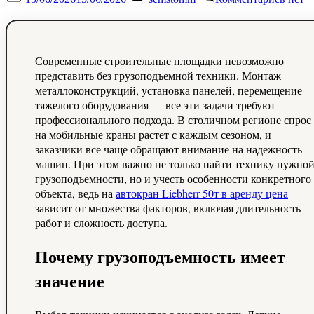
on
запис
Арен
авток
выбо
техни
Современные строительные площадки невозможно
для
представить без грузоподъемной техники. Монтаж
строи
металлоконструкций, установка панелей, перемещение
в
тяжелого оборудования — все эти задачи требуют
столи
профессионального подхода. В столичном регионе спрос
на мобильные краны растет с каждым сезоном, и
заказчики все чаще обращают внимание на надежность
машин. При этом важно не только найти технику нужно
грузоподъемности, но и учесть особенности конкретного
объекта, ведь на
автокран Liebherr 50т в аренду цена
зависит от множества факторов, включая длительность
работ и сложность доступа.
Почему грузоподъемность имеет
значение