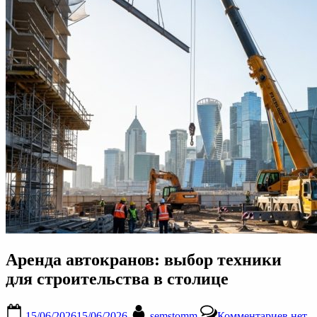
Аренда автокранов: выбор техники
для строительства в столице
Posted
By
к
15/06/2026
15/06/2026
semstomm
Комментариев
нет