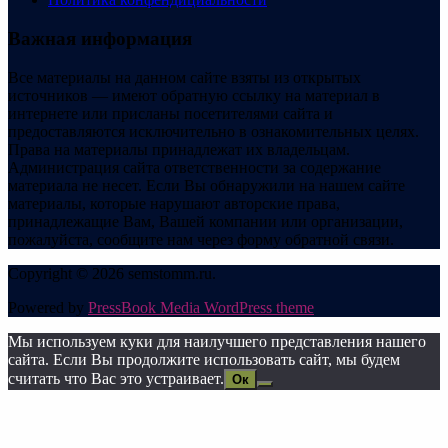
Важная информация
Все материалы на данном сайте взяты из открытых
источников — имеют обратную ссылку на материал в
интернете или присланы посетителями сайта и
предоставляются исключительно в ознакомительных целях.
Права на материалы принадлежат их владельцам.
Администрация сайта ответственности за содержание
материала не несет. Если Вы обнаружили на нашем сайте
материалы, которые нарушают авторские права,
принадлежащие Вам, Вашей компании или организации,
пожалуйста, сообщите нам через форму обратной связи.
Copyright © 2026 semstomm.ru.
Powered by
PressBook Media WordPress theme
Мы используем куки для наилучшего представления нашего
сайта. Если Вы продолжите использовать сайт, мы будем
считать что Вас это устраивает.
Ок