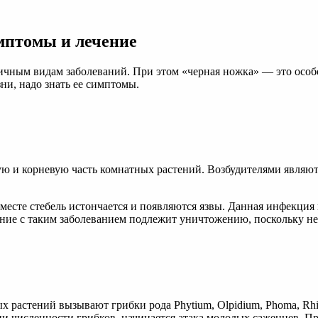
мптомы и лечение
ичным видам заболеваний. При этом «черная ножка» ― это особ
ни, надо знать ее симптомы.
ую и корневую часть комнатных растений. Возбудителями являют
 месте стебель истончается и появляются язвы. Данная инфекция
ение с таким заболеванием подлежит уничтожению, поскольку не
 растений вызывают грибки рода Phytium, Olpidium, Phoma, Rhi
ии численности грибков, начинается атака молодых саженцев. 