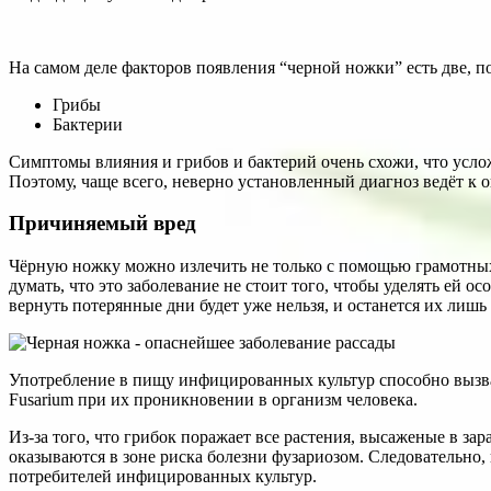
На самом деле факторов появления “черной ножки” есть две, п
Грибы
Бактерии
Симптомы влияния и грибов и бактерий очень схожи, что услож
Поэтому, чаще всего, неверно установленный диагноз ведёт к 
Причиняемый вред
Чёрную ножку можно излечить не только с помощью грамотных
думать, что это заболевание не стоит того, чтобы уделять ей о
вернуть потерянные дни будет уже нельзя, и останется их лишь
Употребление в пищу инфицированных культур способно вызват
Fusar­i­um при их проникновении в организм человека.
Из-за того, что грибок поражает все растения, высаженые в з
оказываются в зоне риска болезни фузариозом. Следовательно,
потребителей инфицированных культур.