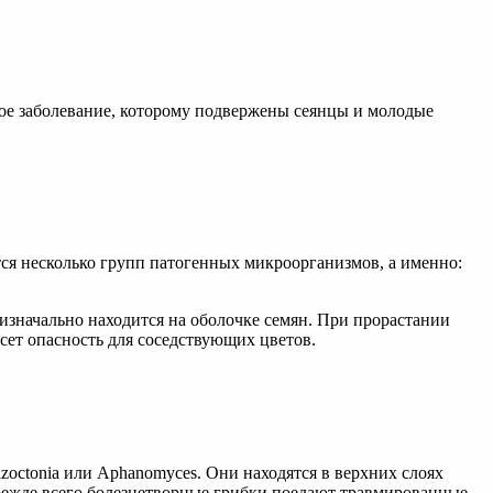
ое заболевание, которому подвержены сеянцы и молодые
ся несколько групп патогенных микроорганизмов, а именно:
 изначально находится на оболочке семян. При прорастании
сет опасность для соседствующих цветов.
zoctonia или Aphanomyces. Они находятся в верхних слоях
Прежде всего болезнетворные грибки поедают травмированные