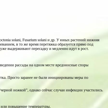
o­nia solani, Fusar­i­um solani и др. У юных растений нижняя
леванием, в то же время перетяжка образуется прямо под
 хуже выдерживают пересадку и медленно идут в рост.
азведении рассады на одном месте вредоносные споры
стка. Просто заранее не были инициированы меры по
“черной ножкой”, однако сейчас случаи инфекции участились.
е или повышение температуры.