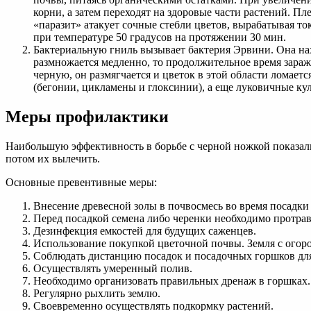
корни, а затем переходят на здоровые части растений. 
«паразит» атакует сочные стебли цветов, вырабатывая т
при температуре 50 градусов на протяжении 30 мин.
Бактериальную гниль вызывает бактерия Эрвини. Она нах
размножается медленно, то продолжительное время зараж
черную, он размягчается и цветок в этой области ломает
(бегонии, цикламены и глоксинии), а еще луковичные ку
Меры профилактики
Наибольшую эффективность в борьбе с черной ножкой показали
потом их вылечить.
Основные превентивные меры:
Внесение древесной золы в почвосмесь во время посадки 
Перед посадкой семена либо черенки необходимо протра
Дезинфекция емкостей для будущих саженцев.
Использование покупкой цветочной почвы. Земля с огор
Соблюдать дистанцию посадок и посадочных горшков для
Осуществлять умеренный полив.
Необходимо организовать правильных дренаж в горшках.
Регулярно рыхлить землю.
Своевременно осуществлять подкормку растений.