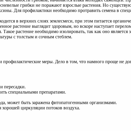
Плесневелые грибки не поражают взрослые растения. Но существ
оксины. Для профилактики необходимо протравить семена в спе
одится в верхних слоях землесмеси, при этом питается органич
енное растение выглядит здоровым, но вскоре наступает перело
ся. Такое растение необходимо изолировать, так как оно являетс
льтуры с толстым и сочным стеблем.
 профилактические меры. Дело в том, что намного проще не до
и пересадки.
вить специальными препаратами.
ода, может быть заражена фитопатогенными организмами.
 хорошей циркуляции потоков воздуха.