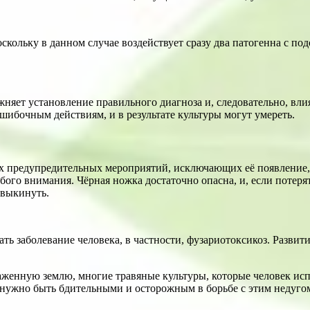
оскольку в данном случае воздействует сразу два патогенна с п
няет установление правильного диагноза и, следовательно, вли
ошибочным действиям, и в результате культуры могут умереть.
 предупредительных мероприятий, исключающих её появление, н
собого внимания. Чёрная ножка достаточно опасна, и, если потеря
 выкинуть.
ь заболевание человека, в частности, фузариотоксикоз. Развит
араженную землю, многие травяные культуры, которые человек ис
 нужно быть бдительными и осторожным в борьбе с этим недугом 