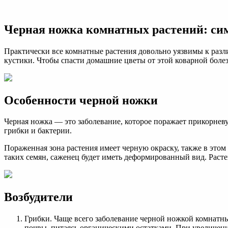
Черная
ножка
комнатных
Черная ножка комнатных растений: си
растений:
симптомы
и
Практически все комнатные растения довольно уязвимы к разл
лечение
кустики. Чтобы спасти домашние цветы от этой коварной болез
Особенности черной ножки
Черная ножка ― это заболевание, которое поражает прикорнев
грибки и бактерии.
Пораженная зона растения имеет черную окраску, также в этом
таких семян, саженец будет иметь деформированный вид. Раст
Возбудители
Грибки. Чаще всего заболевание черной ножкой комнатных
почвы, питаясь органическими остатками. При увеличен