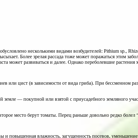
ловлено несколькими видами возбудителей: Pithi­um sp., Rhi­zoc­t
высыхает. Более зрелая рассада тоже может поражаться этим забо
раста может развиваться и далее. Однако переболевшие растения
циев или цист (в зависимости от вида гриба). При бессменном р
ей земле — покупной или взятой с приусадебного земляного уча
второе место берут томаты. Перец раньше довольно редко болел 
вы и повышенная влажность, загущенность посевов, уменьшени