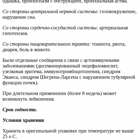
одышка, бронхоспазм с обструкцией, бронхиальная астма.
Со стороны центральной нервной системы:
головокружение,
нарушение сна.
Со стороны сердечно-сосудистой системы:
артериальная
гипотензия.
Со стороны пищеварительного тракта:
тошнота, рвота,
диарея, боль в животе.
Были отдельные сообщения о связи с аутоиммунными
заболеваниями (дисеминированный энцефаломиелит,
узелковая эритема, иммунотромбоцитопения, синдром
Эванса, синдром Шегрена-Ларсена с нарушением тубулярной
функции почек).
При длительном применении (более 8 недель) может
возникнуть лейкопения.
Срок годности.
Условия хранения
Хранить в оригинальной упаковке при температуре не выше
25 о С.