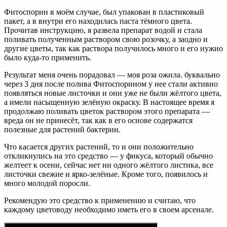
Фитоспорин в моём случае, был упакован в пластиковый
пакет, а в внутри его находилась паста тёмного цвета.
Прочитав инструкцию, я развела препарат водой и стала
поливать полученным раствором свою розочку, а заодно и
другие цветы, так как раствора получилось много и его нужно
было куда-то применить.
Результат меня очень порадовал — моя роза ожила. буквально
через 3 дня после полива Фитоспорином у нее стали активно
появляться новые листочки и они уже не были жёлтого цвета,
а имели насыщенную зелёную окраску. В настоящее время я
продолжаю поливать цветок раствором этого препарата —
вреда он не принесёт, так как в его основе содержатся
полезные для растений бактерии.
Что касается других растений, то и они положительно
откликнулись на это средство — у фикуса, который обычно
желтеет к осени, сейчас нет ни одного жёлтого листика, все
листочки свежие и ярко-зелёные. Кроме того, появилось и
много молодой поросли.
Рекомендую это средство к применению и считаю, что
каждому цветоводу необходимо иметь его в своем арсенале.