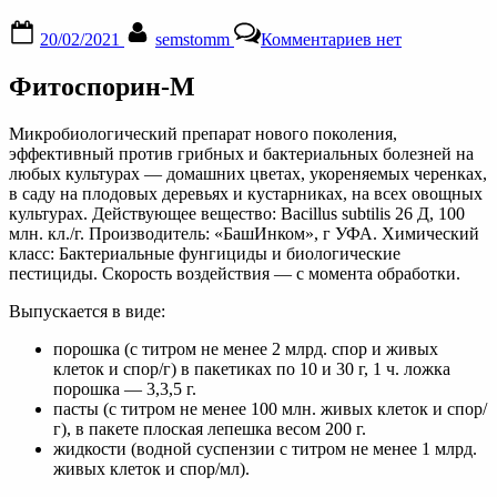
Posted
By
к
20/02/2021
semstomm
Комментариев
нет
on
записи
Фитоспорин
Фитоспорин-М
—
инструкция,
применение,
Микробиологический препарат нового поколения,
подробное
эффективный против грибных и бактериальных болезней на
описание,
любых культурах — домашних цветах, укореняемых черенках,
нормы
в саду на плодовых деревьях и кустарниках, на всех овощных
расхода
культурах. Действующее вещество: Bacillus subtilis 26 Д, 100
млн. кл./г. Производитель: «БашИнком», г УФА. Химический
класс: Бактериальные фунгициды и биологические
пестициды. Скорость воздействия — с момента обработки.
Выпускается в виде:
порошка (с титром не менее 2 млрд. спор и живых
клеток и спор/г) в пакетиках по 10 и 30 г, 1 ч. ложка
порошка — 3,3,5 г.
пасты (с титром не менее 100 млн. живых клеток и спор/
г), в пакете плоская лепешка весом 200 г.
жидкости (водной суспензии с титром не менее 1 млрд.
живых клеток и спор/мл).