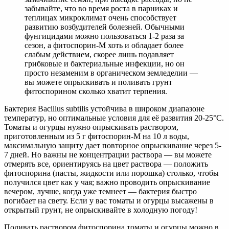
забывайте, что во время роста в парниках и
теплицах микроклимат очень способствует
развитию возбудителей болезней. Обычными
фунгицидами можно пользоваться 1-2 раза за
сезон, а фитоспорин-М хоть и обладает более
слабым действием, скорее лишь подавляет
грибковые и бактериальные инфекции, но он
просто незаменим в органическом земледелии —
вы можете опрыскивать и поливать грунт
фитоспорином сколько хватит терпения.
Бактерия Bacillus subtilis устойчива в широком диапазоне
температур, но оптимальные условия для её развития 20-25°С.
Томаты и огурцы нужно опрыскивать раствором,
приготовленным из 5 г фитоспорин-М на 10 л воды,
максимальную защиту дает повторное опрыскивание через 5-
7 дней. Но важны не концентрации раствора — вы можете
отмерять все, ориентируясь на цвет раствора — положить
фитоспорина (пасты, жидкости или порошка) столько, чтобы
получился цвет как у чая; важно проводить опрыскивание
вечером, лучше, когда уже темнеет — бактерия быстро
погибает на свету. Если у вас томаты и огурцы высажены в
открытый грунт, не опрыскивайте в холодную погоду!
Поливать раствором фитоспорина томаты и огурцы можно в