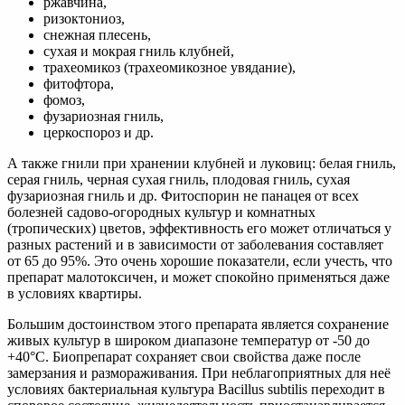
ржавчина,
ризоктониоз,
снежная плесень,
сухая и мокрая гниль клубней,
трахеомикоз (трахеомикозное увядание),
фитофтора,
фомоз,
фузариозная гниль,
церкоспороз и др.
А также гнили при хранении клубней и луковиц: белая гниль,
серая гниль, черная сухая гниль, плодовая гниль, сухая
фузариозная гниль и др. Фитоспорин не панацея от всех
болезней садово-огородных культур и комнатных
(тропических) цветов, эффективность его может отличаться у
разных растений и в зависимости от заболевания составляет
от 65 до 95%. Это очень хорошие показатели, если учесть, что
препарат малотоксичен, и может спокойно применяться даже
в условиях квартиры.
Большим достоинством этого препарата является сохранение
живых культур в широком диапазоне температур от -50 до
+40°С. Биопрепарат сохраняет свои свойства даже после
замерзания и размораживания. При неблагоприятных для неё
условиях бактериальная культура Bacillus subtilis переходит в