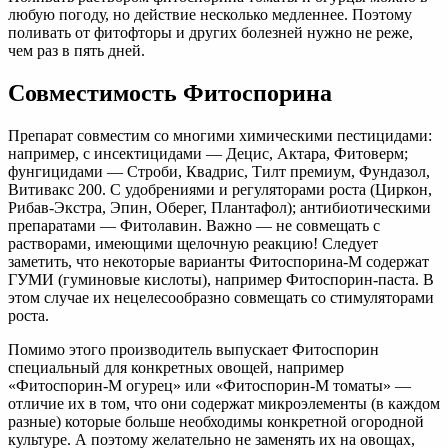
любую погоду, но действие несколько медленнее. Поэтому
поливать от фитофторы и других болезней нужно не реже,
чем раз в пять дней.
Совместимость Фитоспорина
Препарат совместим со многими химическими пестицидами:
например, с инсектицидами — Децис, Актара, Фитоверм;
фунгицидами — Строби, Квадрис, Тилт премиум, Фундазол,
Витивакс 200. С удобрениями и регуляторами роста (Циркон,
Рибав-Экстра, Эпин, Оберег, Плантафол); антибиотическими
препаратами — Фитолавин. Важно — не совмещать с
растворами, имеющими щелочную реакцию! Следует
заметить, что некоторые варианты Фитоспорина-М содержат
ГУМИ (гуминовые кислоты), например Фитоспорин-паста. В
этом случае их нецелесообразно совмещать со стимуляторами
роста.
Помимо этого производитель выпускает Фитоспорин
специальный для конкретных овощей, например
«Фитоспорин-М огурец» или «Фитоспорин-М томаты» —
отличие их в том, что они содержат микроэлементы (в каждом
разные) которые больше необходимы конкретной огородной
культуре. А поэтому желательно не заменять их на овощах,