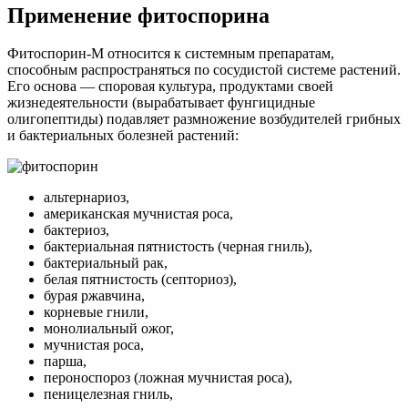
Применение фитоспорина
Фитоспорин-М относится к системным препаратам,
способным распространяться по сосудистой системе растений.
Его основа — споровая культура, продуктами своей
жизнедеятельности (вырабатывает фунгицидные
олигопептиды) подавляет размножение возбудителей грибных
и бактериальных болезней растений:
альтернариоз,
американская мучнистая роса,
бактериоз,
бактериальная пятнистость (черная гниль),
бактериальный рак,
белая пятнистость (септориоз),
бурая ржавчина,
корневые гнили,
монолиальный ожог,
мучнистая роса,
парша,
пероноспороз (ложная мучнистая роса),
пеницелезная гниль,