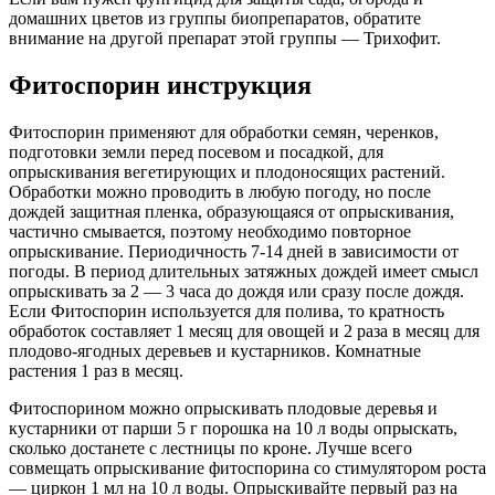
домашних цветов из группы биопрепаратов, обратите
внимание на другой препарат этой группы — Трихофит.
Фитоспорин инструкция
Фитоспорин применяют для обработки семян, черенков,
подготовки земли перед посевом и посадкой, для
опрыскивания вегетирующих и плодоносящих растений.
Обработки можно проводить в любую погоду, но после
дождей защитная пленка, образующаяся от опрыскивания,
частично смывается, поэтому необходимо повторное
опрыскивание. Периодичность 7-14 дней в зависимости от
погоды. В период длительных затяжных дождей имеет смысл
опрыскивать за 2 — 3 часа до дождя или сразу после дождя.
Если Фитоспорин используется для полива, то кратность
обработок составляет 1 месяц для овощей и 2 раза в месяц для
плодово-ягодных деревьев и кустарников. Комнатные
растения 1 раз в месяц.
Фитоспорином можно опрыскивать плодовые деревья и
кустарники от парши 5 г порошка на 10 л воды опрыскать,
сколько достанете с лестницы по кроне. Лучше всего
совмещать опрыскивание фитоспорина со стимулятором роста
— циркон 1 мл на 10 л воды. Опрыскивайте первый раз на