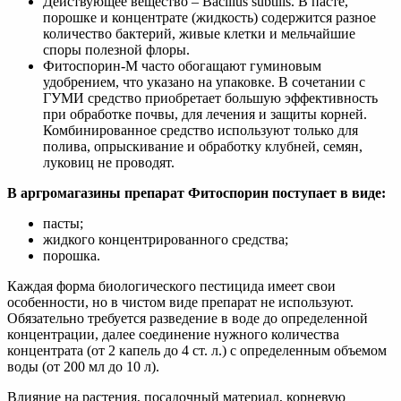
Действующее вещество – Bacillus subtilis. В пасте,
порошке и концентрате (жидкость) содержится разное
количество бактерий, живые клетки и мельчайшие
споры полезной флоры.
Фитоспорин-М часто обогащают гуминовым
удобрением, что указано на упаковке. В сочетании с
ГУМИ средство приобретает большую эффективность
при обработке почвы, для лечения и защиты корней.
Комбинированное средство используют только для
полива, опрыскивание и обработку клубней, семян,
луковиц не проводят.
В аргромагазины препарат Фитоспорин поступает в виде:
пасты;
жидкого концентрированного средства;
порошка.
Каждая форма биологического пестицида имеет свои
особенности, но в чистом виде препарат не используют.
Обязательно требуется разведение в воде до определенной
концентрации, далее соединение нужного количества
концентрата (от 2 капель до 4 ст. л.) с определенным объемом
воды (от 200 мл до 10 л).
Влияние на растения, посадочный материал, корневую