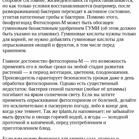
споровое состояние, жизнедеятельность приостанавливается,
но как только условия восстанавливаются (например, после
размораживания) бактерии переходят в активное состояние,
угнетая патогенные грибы и бактерии. Помимо этого,
биофунгицид Фитоспорин-М может быть обогащен
гуминовым биоактивным удобрением ГУМИ (об этом должно
быть указано на упаковке). Гуминовые кислоты нужны только
для корней, не нужно добавлять гуминовые кислоты для
опрыскивания овощей и фруктов, в том числе перед
хранением.
Главное достоинство фитоспорина-М — это возможность
применять его в любые сроки на любой стадии развития
растений — в период вегетации, цветения, плодоношения.
Производитель гарантирует безопасность урожая даже в день
обработки фитоспорином. Однако есть существенный
недостаток: бактерия сенной палочки (любые её штаммы)
погибают на ярком солнечном свету. Если вы хотите
применить опрыскивание фитоспорином от болезней, делайте
это исключительно в пасмурную погоду, либо в конце дня,
когда уже темнеет. Так же iplants.ru напоминает: не забывайте
мыть фрукты и овощи горячей водой, а ягоды — холодной
проточной и кипяченой, перед употреблением и
приготовлением блюд.
Если вам нужен фунгицид для защиты сада, огорода и