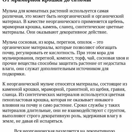
Мульча для комнатных растений используется самая
различная, это может быть неорганический и органический
материал. В качестве неорганического применяется щебень,
мраморная крошка, камень, сланец, синтетические цветные
материалы. Они оказывают декоративное действие.
Мульча сосновая, из коры, перегноя, опилок – это
органические материалы, которые позволяют обогащать
почву, регулировать ее кислотность. При этом кора для
мульчирования, перегной, компост, торф, чай, сосновая хвоя и
прочие вещества способны защитить растение от недостатка
влаги, они служат дополнительным источником для
подкормки.
К неорганической мульче относятся материалы, состоящие из
каменной крошки, мраморной, гранитной, из щебня, гравия,
сланца. Из синтетических материалов используется цветная
пенопластовая крошка, которая не оказывает никакого
влияния на почву и само растение. Сроки службы у таких
материалов длительные, они не взаимодействуют с грунтом,
выполняют строго декоративную роль, задерживая влагу в
земле, не давая ей испаряться.
Вся неорганическая разделяется на декоративную,