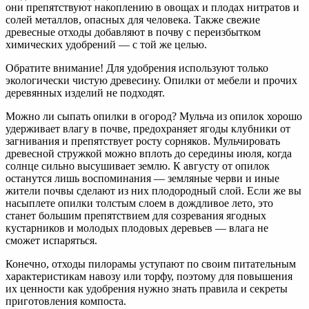
они препятствуют накоплению в овощах и плодах нитратов и
солей металлов, опасных для человека. Также свежие
древесные отходы добавляют в почву с переизбытком
химических удобрений — с той же целью.
Обратите внимание! Для удобрения используют только
экологически чистую древесину. Опилки от мебели и прочих
деревянных изделий не подходят.
Можно ли сыпать опилки в огород? Мульча из опилок хорошо
удерживает влагу в почве, предохраняет ягоды клубники от
загнивания и препятствует росту сорняков. Мульчировать
древесной стружкой можно вплоть до середины июля, когда
солнце сильно высушивает землю. К августу от опилок
останутся лишь воспоминания — земляные черви и иные
жители почвы сделают из них плодородный слой. Если же вы
насыплете опилки толстым слоем в дождливое лето, это
станет большим препятствием для созревания ягодных
кустарников и молодых плодовых деревьев — влага не
сможет испаряться.
Конечно, отходы пилорамы уступают по своим питательным
характеристикам навозу или торфу, поэтому для повышения
их ценности как удобрения нужно знать правила и секреты
приготовления компоста.