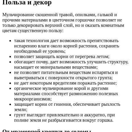
Польза и декор
Мульчирование скошенной травой, опилками, галькой и
прочими материалами в цветочном горшочке позволяет не
только декорировать верхний слой, но и оказать комнатным
цветам существенную пользу:
такая технология дает возможность препятствовать
испарению влаги около корней растения, сохранять
необходимый ее уровень;
позволяет защищать корни от перегрева летом;
обогащает почву, дает возможность улучшить структуру,
насыщает ее минеральными веществами;
не позволяет питательным веществам испаряться и
выветриваться с поверхности открытого грунта;
не дает некоторым вредителям поражать растение;
органическое мульчирование корой и другими
материалами способствует размножению полезных
микроорганизмов;
защищает корни от гниения, обеспечивает рыхлость
земли;
грунт выглядит привлекательно и аккуратно, при
поливе земля не разбрызгивается вокруг горшка.
От мраморной крошки до соломы