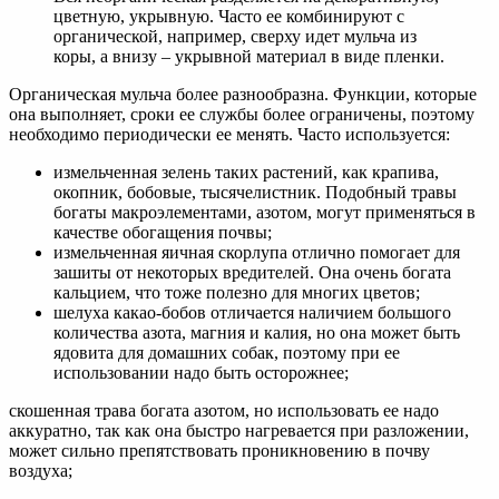
цветную, укрывную. Часто ее комбинируют с
органической, например, сверху идет мульча из
коры, а внизу – укрывной материал в виде пленки.
Органическая мульча более разнообразна. Функции, которые
она выполняет, сроки ее службы более ограничены, поэтому
необходимо периодически ее менять. Часто используется:
измельченная зелень таких растений, как крапива,
окопник, бобовые, тысячелистник. Подобный травы
богаты макроэлементами, азотом, могут применяться в
качестве обогащения почвы;
измельченная яичная скорлупа отлично помогает для
зашиты от некоторых вредителей. Она очень богата
кальцием, что тоже полезно для многих цветов;
шелуха какао-бобов отличается наличием большого
количества азота, магния и калия, но она может быть
ядовита для домашних собак, поэтому при ее
использовании надо быть осторожнее;
скошенная трава богата азотом, но использовать ее надо
аккуратно, так как она быстро нагревается при разложении,
может сильно препятствовать проникновению в почву
воздуха;