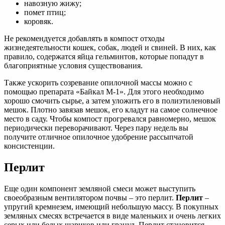
навозную жижу;
помет птиц;
коровяк.
Не рекомендуется добавлять в компост отходы
жизнедеятельности кошек, собак, людей и свиней. В них, как
правило, содержатся яйца гельминтов, которые попадут в
благоприятные условия существования.
Также ускорить созревание опилочной массы можно с
помощью препарата «Байкал М-1». Для этого необходимо
хорошо смочить сырье, а затем уложить его в полиэтиленовый
мешок. Плотно завязав мешок, его кладут на самое солнечное
место в саду. Чтобы компост прогревался равномерно, мешок
периодически переворачивают. Через пару недель вы
получите отличное опилочное удобрение рассыпчатой
консистенции.
Перлит
Еще один компонент земляной смеси может выступить
своеобразным вентилятором почвы – это перлит.
Перлит
–
упругий кремнезем, имеющий небольшую массу. В покупных
земляных смесях встречается в виде маленьких и очень легких
серых или белых шариков или гранул. Перлит становится