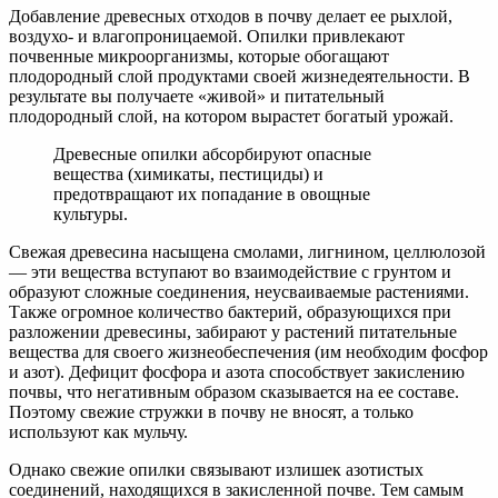
Добавление древесных отходов в почву делает ее рыхлой,
воздухо- и влагопроницаемой. Опилки привлекают
почвенные микроорганизмы, которые обогащают
плодородный слой продуктами своей жизнедеятельности. В
результате вы получаете «живой» и питательный
плодородный слой, на котором вырастет богатый урожай.
Древесные опилки абсорбируют опасные
вещества (химикаты, пестициды) и
предотвращают их попадание в овощные
культуры.
Свежая древесина насыщена смолами, лигнином, целлюлозой
— эти вещества вступают во взаимодействие с грунтом и
образуют сложные соединения, неусваиваемые растениями.
Также огромное количество бактерий, образующихся при
разложении древесины, забирают у растений питательные
вещества для своего жизнеобеспечения (им необходим фосфор
и азот). Дефицит фосфора и азота способствует закислению
почвы, что негативным образом сказывается на ее составе.
Поэтому свежие стружки в почву не вносят, а только
используют как мульчу.
Однако свежие опилки связывают излишек азотистых
соединений, находящихся в закисленной почве. Тем самым