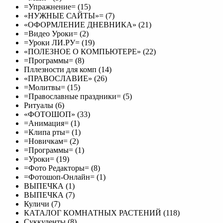
=Упражнение= (15)
«НУЖНЫЕ САЙТЫ»= (7)
«ОФОРМЛЕНИЕ ДНЕВНИКА» (21)
=Видео Уроки= (2)
=Уроки ЛИ.РУ= (19)
«ПОЛЕЗНОЕ О КОМПЬЮТЕРЕ» (22)
=Программы= (8)
Пллезности для комп (14)
«ПРАВОСЛАВИЕ» (26)
=Молитвы= (15)
=Православные праздники= (5)
Ритуалы (6)
«ФОТОШОП» (33)
=Анимация= (1)
=Клипа рты= (1)
=Новичкам= (2)
=Программы= (1)
=Уроки= (19)
=Фото Редакторы= (8)
=Фотошоп-Онлайн= (1)
ВЫПЕЧКА (1)
ВЫПЕЧКА (7)
Куличи (7)
КАТАЛОГ КОМНАТНЫХ РАСТЕНИЙ (118)
Cуккуленты (8)