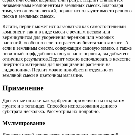
незаменимым компонентом в земляных смесях. Благодаря
тому, что он очень легкий, перлит используют вместо речного
песка в земляных смесях.
Кстати, перлит может использоваться как самостоятельный
компонент, так и в виде смеси с речным песком или
вермикулитом для укоренения черенков или молодых
растений, особенно если эти растения боятся застоя влаги. А
если к земляным смесям, содержащим садовую землю, а также
низинный торф, добавить пятую часть перлита, вы добьетесь
отличных результатов.Перлит можно использовать в качестве
инертного материала для выращивания растений на
гидропонике
.
Перлит можно приобрести отдельно от
земляной смеси в цветочном магазине.
Применение
Древесные опилки как удобрение применяют на открытом
грунте и в теплицах. Способов использования данного
субстрата несколько. Рассмотрим их подробно.
Мульчирование
Для этих целей лучше всего использовать перепревший