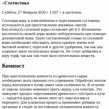
–Статистика
Суббота, 27 Февраля 2020 г. 13:07 + в цитатник
Сосновая кора, в измельчённом и перегнившем состоянии,
используется для приготовления земляных смесей.
Кислотность сосновой коры составляет рН 4-5. Излишнюю
кислотность свежей коры можно нейтрализовать при помощи
доломитовой муки. Грунт составленный только из сосновой
коры необходимо обогащать, внося садовую землю или
бытовой компост, перегной и другие удобрения, так как она
содержит мало питательных веществ. Не стоит добавлять в
кору торф, так как там тоже мало питательных веществ.
Компост
При приготовлении компоста из древесного сырья
необходимо знать принцип его созревания. Обработка опилок
перед внесением в почву имеет свои особенности. В отличие
от навоза, опилки начинают преть сверху, а не изнутри. Это
замедляет процесс перегнивания древесного субстрата в куче
— придется ждать не менее пяти лет, пока вся масса
перепреет. Для ускорения процесса применяют добавки из
органики и следят за постоянным увлажнением компоста.