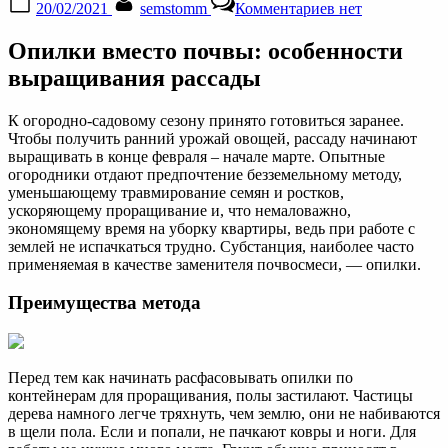
20/02/2021
semstomm
Комментариев
нет
on
записи
Как
Опилки вместо почвы: особенности
выращивать
рассаду
выращивания рассады
на
опилках:
К огородно-садовому сезону принято готовиться заранее.
плюсы
Чтобы получить ранний урожай овощей, рассаду начинают
и
выращивать в конце февраля – начале марте. Опытные
советы
огородники отдают предпочтение безземельному методу,
уменьшающему травмирование семян и ростков,
ускоряющему проращивание и, что немаловажно,
экономящему время на уборку квартиры, ведь при работе с
землей не испачкаться трудно. Субстанция, наиболее часто
применяемая в качестве заменителя почвосмеси, — опилки.
Преимущества метода
Перед тем как начинать расфасовывать опилки по
контейнерам для проращивания, полы застилают. Частицы
дерева намного легче тряхнуть, чем землю, они не набиваются
в щели пола. Если и попали, не пачкают ковры и ноги. Для