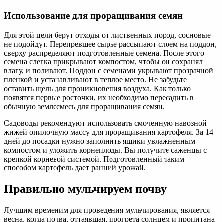
Использование для проращивания семян
Для этой цели берут отходы от лиственных пород, сосновые
не подойдут. Перепревшее сырье рассыпают слоем на поддон,
сверху распределяют подготовленные семена. После этого
семена слегка прикрывают компостом, чтобы он сохранял
влагу, и поливают. Поддон с семенами укрывают прозрачной
пленкой и устанавливают в теплое место. Не забудьте
оставить щель для проникновения воздуха. Как только
появятся первые росточки, их необходимо пересадить в
обычную землесмесь для проращивания семян.
Садоводы рекомендуют использовать смоченную навозной
жижей опилочную массу для проращивания картофеля. За 14
дней до посадки нужно заполнить ящики увлажненным
компостом и уложить корнеплоды. Вы получите саженцы с
крепкой корневой системой. Подготовленный таким
способом картофель дает ранний урожай.
Правильно мульчируем почву
Лучшим временим для проведения мульчирования, является
весна, когда почва, оттаявшая, прогрета солнцем и пропитана