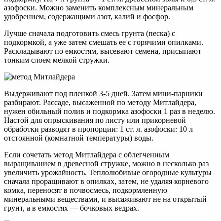
азофоски. Можно заменить комплексным минеральным
удобрением, содержащими азот, калий и фосфор.
Лучше сначала подготовить смесь грунта (песка) с
подкормкой, а уже затем смешать ее с горячими опилками.
Раскладывают по емкостям, высевают семена, присыпают
тонким слоем мелкой стружки.
Выдерживают под пленкой 3-5 дней. Затем мини-парники
разбирают. Рассаде, высаженной по методу Митлайдера,
нужен обильный полив и подкормка азофоски 1 раз в неделю.
Настой для опрыскивания по листу или прикорневой
обработки разводят в пропорции: 1 ст. л. азофоски: 10 л
отстоянной (комнатной температуры) воды.
Если сочетать метод Митлайдера с облегченным
выращиванием в древесной стружке, можно в несколько раз
увеличить урожайность. Теплолюбивые огородные культуры
сначала проращивают в опилках, затем, не удаляя корневого
комка, переносят в почвосмесь, подкормленную
минеральными веществами, и высаживают не на открытый
грунт, а в емкостях — бочковых ведрах.