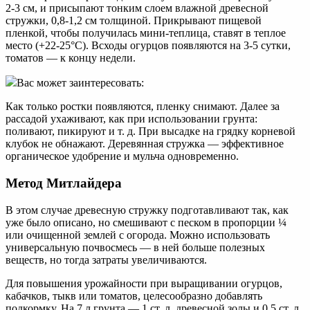
2-3 см, и присыпают тонким слоем влажной древесной
стружки, 0,8-1,2 см толщиной. Прикрывают пищевой
пленкой, чтобы получилась мини-теплица, ставят в теплое
место (+22-25°С). Всходы огурцов появляются на 3-5 сутки,
томатов — к концу недели.
Вас может заинтересовать:
Как только ростки появляются, пленку снимают. Далее за
рассадой ухаживают, как при использовании грунта:
поливают, пикируют и т. д. При высадке на грядку корневой
клубок не обнажают. Деревянная стружка — эффективное
органическое удобрение и мульча одновременно.
Метод Митлайдера
В этом случае древесную стружку подготавливают так, как
уже было описано, но смешивают с песком в пропорции ¼
или очищенной землей с огорода. Можно использовать
универсальную почвосмесь — в ней больше полезных
веществ, но тогда затраты увеличиваются.
Для повышения урожайности при выращивании огурцов,
кабачков, тыкв или томатов, целесообразно добавлять
подкормку. На 7 л грунта — 1 ст. л. древесной золы и 0,5 ст. л.