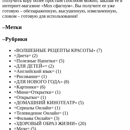
Получить кору более простым способом можно, заказав ее в
интернет-магазине «Мох сфагнум». Вы получите ее уже
готовую – обеззараженную, высушенную, измельченную,
словом – готовую для использования!
–Метки
–Рубрики
«ВОЛШЕБНЫЕ РЕЦЕПТЫ КРАСОТЫ» (7)
=Диета= (2)
=Полезные Напитки= (5)
«ДЛЯ ДЕТЕЙ»= (2)
=Английский язык= (1)
=Рисование= (1)
«ДЛЯ НОВОГО ГОДА» (8)
=Картинки= (6)
=Мини=Открытки= (1)
=Открытки= (1)
«ДОМАШНИЙ КИНОТЕАТР» (5)
=Сериалы Онлайн= (1)
=Телевидение Онлайн= (1)
=Фильмы Онлайн= (3)
«ЗДОРОВЫЙ ОБРАЗ ЖИЗНИ» (20)
=Мази= (5)