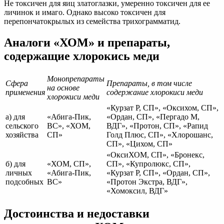
Не токсичен для яиц златоглазки, умеренно токсичен для ее
личинок и имаго. Однако высоко токсичен для
перепончатокрылых из семейства трихограмматид.
Аналоги «ХОМ» и препараты,
содержащие хлорокись меди
Монопрепараты
Сфера
Препараты, в том числе
на основе
применения
содержание хлорокиси меди
хлорокиси меди
«Курзат Р, СП», «Оксихом, СП»,
а) для
«Абига-Пик,
«Ордан, СП», «Пергадо М,
сельского
ВС», «ХОМ,
ВДГ», «Протон, СП», «Рапид
хозяйства
СП»
Голд Плюс, СП», «Хлорошанс,
СП», «Цихом, СП»
«ОксиХОМ, СП», «Бронекс,
б) для
«ХОМ, СП»,
СП», «Купролюкс, СП»,
личных
«Абига-Пик,
«Курзат Р, СП», «Ордан, СП»,
подсобных
ВС»
«Протон Экстра, ВДГ»,
«Хомоксил, ВДГ»
Достоинства и недоставки