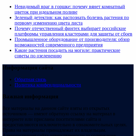
Невидимый враг в горшке: почему вянет комнатный
цветок при идеальном поливе
Зеленый детектив: как распознать болезнь растения по
первому изменению цвета листа
Почему отечественный финтех выбирает российские
платформы управления кластерами для защиты от сбоев
Промышленное оборудование от производителя: обзор
возможностей современного предприятия
Какие растения посадить на могиле: практические
советы по озеленению
Информация сайта
Обратная связь
Политика конфендициальности
Важная информация
Все материалы на данном сайте взяты из открытых
источников — имеют обратную ссылку на материал в
интернете или присланы посетителями сайта и
предоставляются исключительно в ознакомительных целях.
Права на материалы принадлежат их владельцам.
Администрация сайта ответственности за содержание