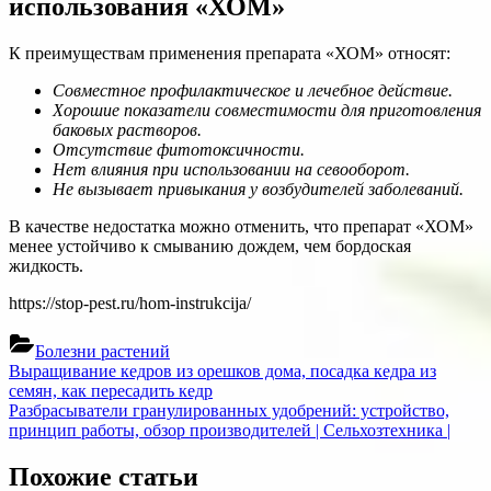
использования «ХОМ»
К преимуществам применения препарата «ХОМ» относят:
Совместное профилактическое и лечебное действие.
Хорошие показатели совместимости для приготовления
баковых растворов.
Отсутствие фитотоксичности.
Нет влияния при использовании на севооборот.
Не вызывает привыкания у возбудителей заболеваний.
В качестве недостатка можно отменить, что препарат «ХОМ»
менее устойчиво к смыванию дождем, чем бордоская
жидкость.
https://stop-pest.ru/hom-instrukcija/
Болезни растений
Навигация
Previous
Выращивание кедров из орешков дома, посадка кедра из
Post:
семян, как пересадить кедр
по
Next
Разбрасыватели гранулированных удобрений: устройство,
записям
Post:
принцип работы, обзор производителей | Сельхозтехника |
Похожие статьи