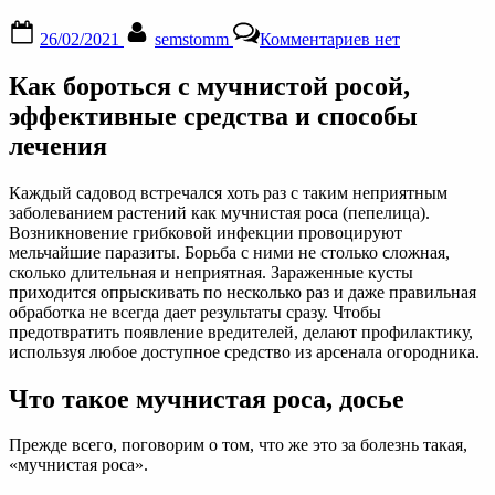
Posted
By
к
26/02/2021
semstomm
Комментариев
нет
on
записи
Как
Как бороться с мучнистой росой,
бороться
с
эффективные средства и способы
мучнистой
лечения
росой,
эффективные
средства
Каждый садовод встречался хоть раз с таким неприятным
и
заболеванием растений как мучнистая роса (пепелица).
способы
Возникновение грибковой инфекции провоцируют
лечения
мельчайшие паразиты. Борьба с ними не столько сложная,
сколько длительная и неприятная. Зараженные кусты
приходится опрыскивать по несколько раз и даже правильная
обработка не всегда дает результаты сразу. Чтобы
предотвратить появление вредителей, делают профилактику,
используя любое доступное средство из арсенала огородника.
Что такое мучнистая роса, досье
Прежде всего, поговорим о том, что же это за болезнь такая,
«мучнистая роса».