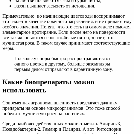
на листве появляются язвы и бурые пятна;
вазон начинает засыхать от истощения.
Примечательно, но начинающие цветоводы воспринимают
этот налет в качестве обычного загрязнения, и не придают ему
особого значения. Понять, что это есть на самом деле поможет
элементарное протирание. Если после него на поверхности
все так же остаются серовато-белые пятна, значит, это
мучнистая роса. В таком случае принимают соответствующие
меры.
Поскольку споры быстро распространяются от
одного цветка к другому, больные экземпляры
первым делом отправляют в карантинную зону.
Какие биопрепараты можно
использовать
Современная агропромышленность предлагает дачнику
препараты на основе микроорганизмов. Это тоже способ
победить мучнистую росу на растениях.
Среди наиболее действенных можно отметить Алирин-Б,
Псевдобактерин-2, Гамаир и Планриз. А вот Фитоспорин