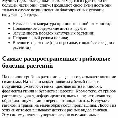
Мучнисторосяные грибки часто находятся в грунте, но по
большей части они «спят». Проявляют свою активность они
только в случае возникновения благоприятных условий
окружающей среды.
Невысокая температура при повышенной влажности;
Повышенное содержание азота в грунте;
Загущенность посадок культурных растений;
Неправильный режим полива;
Внешнее заражение (при пересадке, с водой, с соседних
растений).
Самые распространенные грибковые
болезни растений
На наличие грибка в растении чаще всего указывают внешние
симптомы. На зелени может появиться белый налет и
подушечки ржавого оттенка, цветные пятна и язвочки,
фрагменты гнили и бугристые наросты. Кроме того, от грибов
растения увядают, деформируются, высыхают, истончаются,
обрастают опухолями и перестают плодоносить. В случае с
газоном и травой на земле образуются проплешины. Любой из
этих симптомов вызывают десятки разных видов грибков.
Эту систему нелегко упорядочить, но все-таки самые