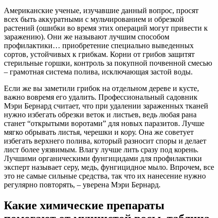
Американские ученые, изучавшие данный вопрос, просят
всех быть аккуратными с мульчированием и обрезкой
растений (ошибки во время этих операций могут привести к
заражению). Они же называют лучшим способом
профилактики… приобретение специально выведенных
сортов, устойчивых к грибкам. Корни от грибов защитят
стерильные горшки, контроль за покупной почвенной смесью
– грамотная система полива, исключающая застой воды.
Если же вы заметили грибок на отдельном дереве и кусте,
важно вовремя его удалить. Профессиональный садовник
Мэри Бернард считает, что при удалении зараженных тканей
нужно избегать обрезки веток и листьев, ведь любая рана
станет “открытыми воротами” для новых паразитов. Лучше
мягко обрывать листья, черешки и кору. Она же советует
избегать верхнего полива, который разносит споры и делает
лист более уязвимым. Влагу лучше лить сразу под корень.
Лучшими органическими фунгицидами для профилактики
эксперт называет серу, медь, фунгицидное мыло. Впрочем, все
это не самые сильные средства, так что их нанесение нужно
регулярно повторять, – уверена Мэри Бернард.
Какие химические препараты