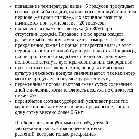
повышение температуры выше +5 градусов пробуждает
споры грибка (конидии), находящиеся в инкубационном
периоде («зимней спячке»). Их активное развитие
начинается при температуре +20 градусов;
повышенная влажность воздуха (55-80%) при
отсутствии дождей. Парадокс, но во время осадков
развитие заболевания замедляется, замирает. После
прекращения дождей с почвы испаряется влага, в этот
период колонии конидий бурно развиваются. Например,
после проливного дождя белый налёт за 3 дня может
полностью затянуть куст крыжовника или смородины;
при плотных посадках цветов, овощных и ягодных
культур влажность воздуха увеличивается, так как ветер
меньше продувает почву между растениями;
переменчивая погода: быстрая смена сухих солнечных
дней с дождями, когда влажность воздуха не снижается
ниже 60%;
переизбыток азотных удобрений усиливает развитие
мучнистой росы (имеется в виду превышение, когда на
одну сотку внесено более 0,6 кг).
Наиболее незащищёнными от возбудителей
заболевания являются молодые листочки
растений, которые только раскрылись.