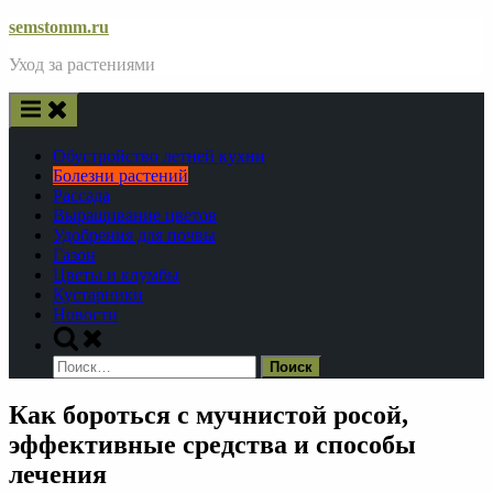
Skip
semstomm.ru
to
Уход за растениями
content
Обустройство летней кухни
Болезни растений
Рассада
Выращивание цветов
Удобрения для почвы
Газон
Цветы и клумбы
Кустарники
Новости
Toggle
search
Найти:
form
Как бороться с мучнистой росой,
эффективные средства и способы
лечения