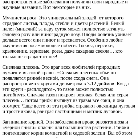
распространенные заболевания получили свои народные и
научные названия. Вот некоторые из них.
Мучнистая роса. Это универсальный злодей, от которого
страдают листья, плоды, стебли и цветы растений. Белый
налет (мицелий) за пару суток может полностью затянуть
садовую розу или виноградную лозу. Плоды болезнь убивает
дольше всего: они гниют и трескаются. Особенно любит
«мучнистая роса» молодые побеги. Тыквы, персики,
крыжовник, зерновые, розы, даже сахарная свекла… кто
только не страдает от нее!
Снежная плесень. Это враг всех любителей природных
лужаек и высокой травы. «Снежная плесень» обычно
появляется ранней весной, после схода снега. Она
распространяется кругами диаметром в 3-12 дюймов. Когда
эти круги «расплодятся», то газон может полностью
погибнуть. Сначала газон покроет розовая, белая или серая
плесень… потом грибы вытянут из травы все соки, и она
отомрет. Чаще всего от эта грибка страдают овсяницы луговая
и тростниковая, райграс пастбищный и мятлик луговой.
Загнивание корней. Эти заболевания вроде ризоктониоза и
«черной гнили» опасны для большинства растений. Грибки
подтачивают корни комнатной и садовой зелени. Вы об этом