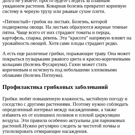
долго не узнаете: просто будете следить за плавным
увяданием растения. Коварная болезнь превратит корневую
систему в черную труху или ржавые сухие плети.
«Пятнистый» грибок на листьях. Болезнь, которой
подвержены овощи. На листьях образуются жирные темные
пятна. Чаще всего от них страдают томаты и перцы,
картофель, спаржа, ревень. Эта “красота” напрямую влияет на
урожайность овощей. Хотя сами плоды страдают редко.
А есть еще различные грибки, поражающие траву. Она может
покрыться пузырьками ржавого цвета и красно-коричневыми
кольцами (болезнь Фусариума). Газон может стать
коричневым и исчезнуть под небольшими хлопковыми
облаками (болезнь Питиума).
Профилактика грибковых заболеваний
Грибки любят повышенную влажность, застойную погоду и
соседство с другими растениями. Поэтому нужно соблюдать
определенный интервал между насаждениями, а также
избавить их от излишних поливов и плохой циркуляции
воздуха. Эти правила особенно актуальны для парниковых
растений.Нужно регулярно следить за чистотой почвы и
утилизировать отмирающие насаждения.