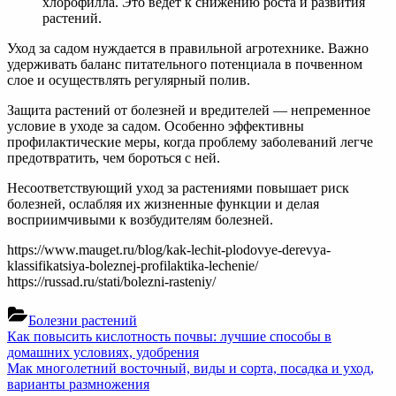
хлорофилла. Это ведёт к снижению роста и развития
растений.
Уход за садом нуждается в правильной агротехнике. Важно
удерживать баланс питательного потенциала в почвенном
слое и осуществлять регулярный полив.
Защита растений от болезней и вредителей — непременное
условие в уходе за садом. Особенно эффективны
профилактические меры, когда проблему заболеваний легче
предотвратить, чем бороться с ней.
Несоответствующий уход за растениями повышает риск
болезней, ослабляя их жизненные функции и делая
восприимчивыми к возбудителям болезней.
https://www.mauget.ru/blog/kak-lechit-plodovye-derevya-
klassifikatsiya-boleznej-profilaktika-lechenie/
https://russad.ru/stati/bolezni-rasteniy/
Болезни растений
Навигация
Previous
Как повысить кислотность почвы: лучшие способы в
Post:
домашних условиях, удобрения
по
Next
Мак многолетний восточный, виды и сорта, посадка и уход,
записям
Post:
варианты размножения