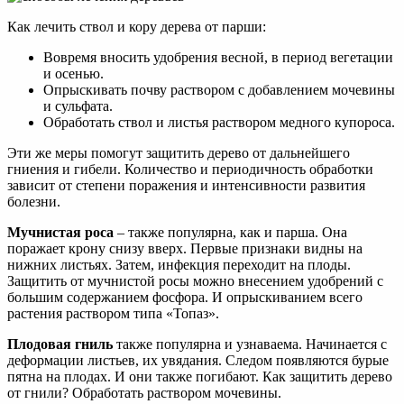
Как лечить ствол и кору дерева от парши:
Вовремя вносить удобрения весной, в период вегетации
и осенью.
Опрыскивать почву раствором с добавлением мочевины
и сульфата.
Обработать ствол и листья раствором медного купороса.
Эти же меры помогут защитить дерево от дальнейшего
гниения и гибели. Количество и периодичность обработки
зависит от степени поражения и интенсивности развития
болезни.
Мучнистая роса
– также популярна, как и парша. Она
поражает крону снизу вверх. Первые признаки видны на
нижних листьях. Затем, инфекция переходит на плоды.
Защитить от мучнистой росы можно внесением удобрений с
большим содержанием фосфора. И опрыскиванием всего
растения раствором типа «Топаз».
Плодовая гниль
также популярна и узнаваема. Начинается с
деформации листьев, их увядания. Следом появляются бурые
пятна на плодах. И они также погибают. Как защитить дерево
от гнили? Обработать раствором мочевины.