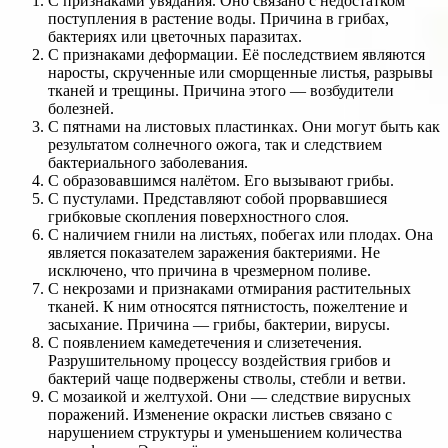
С признаками увядания. Оно связано с недостатком
поступления в растение воды. Причина в грибах,
бактериях или цветочных паразитах.
С признаками деформации. Её последствием являются
наросты, скрученные или сморщенные листья, разрывы
тканей и трещины. Причина этого — возбудители
болезней.
С пятнами на листовых пластинках. Они могут быть как
результатом солнечного ожога, так и следствием
бактериального заболевания.
С образовавшимся налётом. Его вызывают грибы.
С пустулами. Представляют собой прорвавшиеся
грибковые скопления поверхностного слоя.
С наличием гнили на листьях, побегах или плодах. Она
является показателем заражения бактериями. Не
исключено, что причина в чрезмерном поливе.
С некрозами и признаками отмирания растительных
тканей. К ним относятся пятнистость, пожелтение и
засыхание. Причина — грибы, бактерии, вирусы.
С появлением камедетечения и слизетечения.
Разрушительному процессу воздействия грибов и
бактерий чаще подвержены стволы, стебли и ветви.
С мозаикой и желтухой. Они — следствие вирусных
поражений. Изменение окраски листьев связано с
нарушением структуры и уменьшением количества