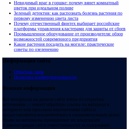
Невидимый враг в горшке: почему вянет комнатный
цветок при идеальном поливе
Зеленый детектив: как распознать болезнь растения по
первому изменению цвета листа
Почему отечественный финтех выбирает российские
платформы управления кластерами для защиты от сбоев
Промышленное оборудование от производителя: обзор
возможностей современного предприятия
Какие растения посадить на могиле: практические
советы по озеленению
Информация сайта
Обратная связь
Политика конфендициальности
Важная информация
Все материалы на данном сайте взяты из открытых
источников — имеют обратную ссылку на материал в
интернете или присланы посетителями сайта и
предоставляются исключительно в ознакомительных целях.
Права на материалы принадлежат их владельцам.
Администрация сайта ответственности за содержание