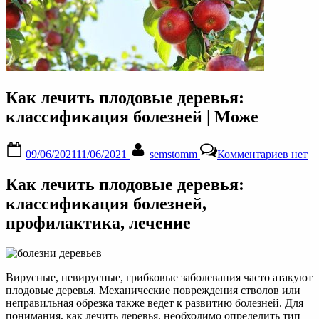
Как лечить плодовые деревья:
классификация болезней | Може
Posted
By
к
09/06/2021
11/06/2021
semstomm
Комментариев
нет
on
запис
Как
Как лечить плодовые деревья:
лечит
плодо
классификация болезней,
деревь
профилактика, лечение
класс
болез
|
Може
Вирусные, невирусные, грибковые заболевания часто атакуют
плодовые деревья. Механические повреждения стволов или
неправильная обрезка также ведет к развитию болезней. Для
понимания, как лечить деревья, необходимо определить тип