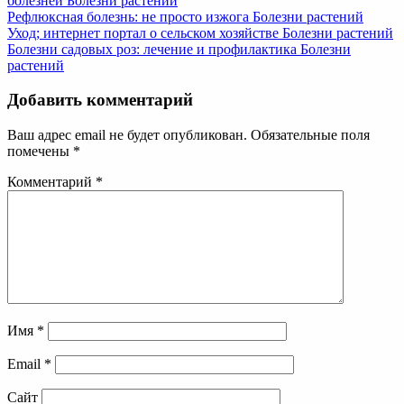
болезней
Болезни растений
Рефлюксная болезнь: не просто изжога
Болезни растений
Уход; интернет портал о сельском хозяйстве
Болезни растений
Болезни садовых роз: лечение и профилактика
Болезни
растений
Добавить комментарий
Ваш адрес email не будет опубликован.
Обязательные поля
помечены
*
Комментарий
*
Имя
*
Email
*
Сайт