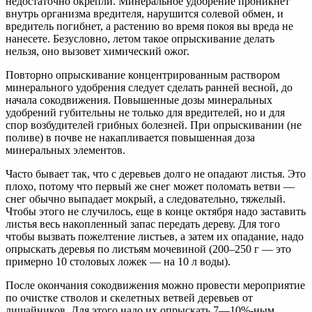
недостаточно окрепли. Минеральное удобрение проникнет
внутрь организма вредителя, нарушится солевой обмен, и
вредитель погибнет, а растению во время покоя вы вреда не
нанесете. Безусловно, летом такое опрыскивание делать
нельзя, оно вызовет химический ожог.
Повторно опрыскивание концентрированным раствором
минерального удобрения следует сделать ранней весной, до
начала сокодвижения. Повышенные дозы минеральных
удобрений губительны не только для вредителей, но и для
спор возбудителей грибных болезней. При опрыскивании (не
поливе) в почве не накапливается повышенная доза
минеральных элементов.
Часто бывает так, что с деревьев долго не опадают листья. Это
плохо, потому что первый же снег может поломать ветви —
снег обычно выпадает мокрый, а следовательно, тяжелый.
Чтобы этого не случилось, еще в конце октября надо заставить
листья весь накопленный запас передать дереву. Для того
чтобы вызвать пожелтение листьев, а затем их опадание, надо
опрыскать деревья по листьям мочевиной (200–250 г — это
примерно 10 столовых ложек — на 10 л воды).
После окончания сокодвижения можно провести мероприятие
по очистке стволов и скелетных ветвей деревьев от
лишайников. Для этого надо их опрыскать 7—10%-ным