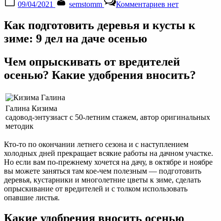
09/04/2021
semstomm
Комментариев
нет
on
записи
Как
Как подготовить деревья и кусты к
подготовить
деревья
зиме: 9 дел на даче осенью
и
кусты
Чем опрыскивать от вредителей
к
зиме:
осенью? Какие удобрения вносить?
9
дел
на
даче
Галина Кизима
осенью
садовод-энтузиаст с 50-летним стажем, автор оригинальных
методик
Кто-то по окончании летнего сезона и с наступлением
холодных дней прекращает всякие работы на дачном участке.
Но если вам по-прежнему хочется на дачу, в октябре и ноябре
вы можете заняться там кое-чем полезным — подготовить
деревья, кустарники и многолетние цветы к зиме, сделать
опрыскивание от вредителей и с толком использовать
опавшие листья.
Какие удобрения вносить осенью