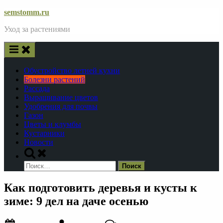
Skip
semstomm.ru
to
Уход за растениями
content
Обустройство летней кухни
Болезни растений
Рассада
Выращивание цветов
Удобрения для почвы
Газон
Цветы и клумбы
Кустарники
Новости
Toggle
search
Найти:
form
Как подготовить деревья и кусты к
зиме: 9 дел на даче осенью
Posted
By
к