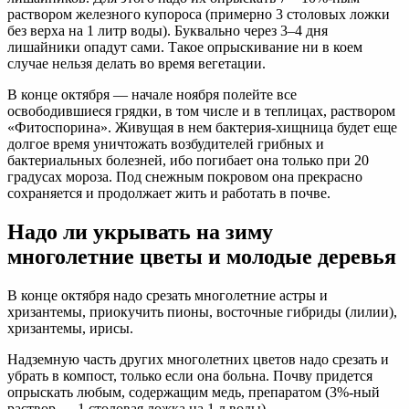
раствором железного купороса (примерно 3 столовых ложки
без верха на 1 литр воды). Буквально через 3–4 дня
лишайники опадут сами. Такое опрыскивание ни в коем
случае нельзя делать во время вегетации.
В конце октября — начале ноября полейте все
освободившиеся грядки, в том числе и в теплицах, раствором
«Фитоспорина». Живущая в нем бактерия-хищница будет еще
долгое время уничтожать возбудителей грибных и
бактериальных болезней, ибо погибает она только при 20
градусах мороза. Под снежным покровом она прекрасно
сохраняется и продолжает жить и работать в почве.
Надо ли укрывать на зиму
многолетние цветы и молодые деревья
В конце октября надо срезать многолетние астры и
хризантемы, приокучить пионы, восточные гибриды (лилии),
хризантемы, ирисы.
Надземную часть других многолетних цветов надо срезать и
убрать в компост, только если она больна. Почву придется
опрыскать любым, содержащим медь, препаратом (3%-ный
раствор — 1 столовая ложка на 1 л воды).