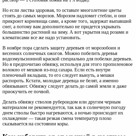
Но если листва здоровая, то оставьте многолетние цветы
стоять до самых морозов. Морозом надломит стебли, и они
прикроют корневища сами, а кроме того, задержат выпавший
снег, а потому вам дополнительно не придется укрывать
большинство растений на зиму. А вот укрытия над розами и
клематисами все же надо установить.
В ноябре пора сделать защиту деревьев от морозобоин и
весенних солнечных ожогов. Можно побелить деревья
водоэмульсионной краской специально для побелки деревьев.
Но я предпочитаю обвязку, используя для этого пропиленовое
волокно от мешков из-под сахара. Если есть внутри
пленочный вкладыш, то его следует вынуть, а мешки
распороть. Кстати, молодые деревца не белят, а именно
обвязывают. Обвязку следует делать до самой земли и даже
приокучить ее почвой.
Делать обвязку стволов рубероидом или другим черным
материалом не рекомендуется, так как в солнечную погоду
днем стволы быстро нагреваются, а ночью происходит их
охлаждение — такая резкая смена температур плохо
сказывается на состоянии коры.