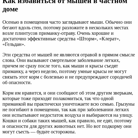
Как избавиться от мышей в частном
доме
Осенью в помещения часто заглядывают мыши. Обычно они
бегают вдоль стен, поэтому разложите в нескольких местах
возле плинтусов приманку-отраву. Очень хорошие и
достаточно эффективные средства «Шторм», «Клерат»,
«Гельдан».
Эти средства от мышей не являются отравой в прямом смысле
слова. Они вызывают смертельное заболевание легких,
причем не сразу после того, как мыши и крысы съедят
приманку, а через неделю, поэтому умные крысы не могут
связать этот корм с болезнью и не предупреждают сородичей
об опасности.
Корм им нравится, и они сообщают об этом другим зверькам,
которые тоже приходят полакомиться, так что одной
приманкой вы практически уничтожаете всю семью. Грызуны
не погибают в помещении, так как при заболевании легких
они испытывают недостаток воздуха и выбираются на улицу.
Кошки и собаки таких мышей, как правило, не едят, поэтому
и опасности для других животных нет. Но вот подкорму они
могут съесть — будьте осторожны.