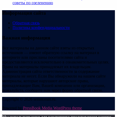
советы по озеленению
Информация сайта
Обратная связь
Политика конфендициальности
Важная информация
Все материалы на данном сайте взяты из открытых
источников — имеют обратную ссылку на материал в
интернете или присланы посетителями сайта и
предоставляются исключительно в ознакомительных целях.
Права на материалы принадлежат их владельцам.
Администрация сайта ответственности за содержание
материала не несет. Если Вы обнаружили на нашем сайте
материалы, которые нарушают авторские права,
принадлежащие Вам, Вашей компании или организации,
пожалуйста, сообщите нам через форму обратной связи.
Copyright © 2026 semstomm.ru.
Powered by
PressBook Media WordPress theme
Мы используем куки для наилучшего представления нашего