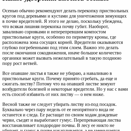
Осенью обычно рекомендуют делать перекопку приствольных
кругов под деревьями и кустами для уничтожения зимующих
в почве вредителей. Я этого не делаю, поскольку убеждена,
что всякая лишняя перекопка почву губит. Наоборот,
заваливаю сорняками и неперепревшим компостом
приствольные круги, особенно по периметру кроны, где
расположена зона сосущих корней. Вредители оказываются
глубоко погребенными под этим слоем. Важно это делать
после окончания сокодвижения, иначе большое количество
органики может вызвать нежелательный в такую позднюю
пору рост ветвей.
Все опавшие листья я также не убираю, а наваливаю в
приствольные круги. Почему принято сгребать, да еще и
сжигать листву? Потому что на опавшей листве зимуют
возбудители болезней и некоторые вредители. Но у нас с вами
есть способ избавить от них листву — о нем ниже.
Весной также не следует убирать листву из-под посадок.
Буквально через пару недель от ее неопрятного вида не
останется и следа. Ее растащат по своим ходам дождевые
черви, съедят и выработают гумус. Перепревающая листва
восстанавливает плодородие почвы. В лесу ее никто не
убирает, и гумус в почве накапливается, а не уменьшается.