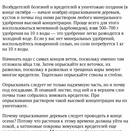
Возбудителей болезней и вредителей я уничтожаю поздним (в
конце октября — начале ноября) опрыскиванием деревьев,
кустов и почвы под ними раствором любого минерального
удобрения высокой концентрации. Проще всего для этого
воспользоваться мочевиной (карбомидом), взяв 500–700 г
удобрения на 10 л воды — это удобрение легко разводится в
холодной воде. Если у вас нет минеральных удобрений,
воспользуйтесь поваренной солью, но соли потребуется 1 кг
на 10 л воды.
Начинать надо с самых концов веток, поскольку именно там
отложила яйца тля. Затем опрыскайте все веточки, их
развилки, поскольку в развилках и трещинах коры зимуют
многие вредители. Тщательно опрыскайте стволы и стебли.
Опрыскивать следует не только надземную часть, но и почву
под посадками. В опавшей листве, под ней и в верхнем слое
почвы тоже собрались зимовать вредители. При
опрыскивании раствором такой высокой концентрации вы их
уничтожите.
Почему опрыскивание деревьев следует проводить в конце
осени? Потому что растения к этому времени должны уйти на
покой, а хитиновые покровы зимующих вредителей еще