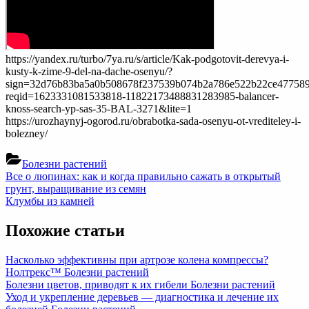
https://yandex.ru/turbo/7ya.ru/s/article/Kak-podgotovit-derevya-i-
kusty-k-zime-9-del-na-dache-osenyu/?
sign=32d76b83ba5a0b508678f237539b074b2a786e522b22ce477589
reqid=1623331081533818-11822173488831283985-balancer-
knoss-search-yp-sas-35-BAL-3271&lite=1
https://urozhaynyj-ogorod.ru/obrabotka-sada-osenyu-ot-vrediteley-i-
bolezney/
Болезни растений
Навигация
Previous
Все о люпинах: как и когда правильно сажать в открытый
Post:
грунт, выращивание из семян
по
Next
Клумбы из камней
записям
Post:
Похожие статьи
Насколько эффективны при артрозе колена компрессы?
Нолтрекс™
Болезни растений
Болезни цветов, приводят к их гибели
Болезни растений
Уход и укрепление деревьев — диагностика и лечение их